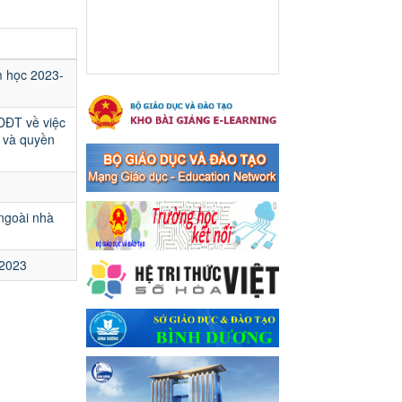
Ngày ban hành: 16/05/2024
Thông báo về việc treo
Quốc kỳ và nghỉ lễ kỉ niệm
m học 2023-
49 năm ngày Giải phóng
hoàn toàn miền năm -
thống nhất đất nước
DĐT về việc
 và quyền
(30/4/1975-30/4/2024) và
Quốc tế lao động 01/5
Thông báo về việc treo Quốc
kỳ và nghỉ lễ kỉ niệm 49 năm
ngày Giải phóng hoàn toàn
 ngoài nhà
miền năm - thống nhất đất
nước (30/4/1975-30/4/2024)
và Quốc tế lao động 01/5
-2023
Ngày ban hành: 24/04/2024
Kế hoạch phổ biến. giáo
dục pháp luật năm 2024 của
ngành Giáo dục và Đào tạo
thị xã Bến Cát
Kế hoạch phổ biến. giáo dục