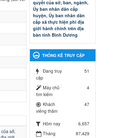
quyết của sở, ban, ngành,
Ủy ban nhân dân cấp
huyện, Ủy ban nhân dân
cấp xã thực hiện phi địa
giới hành chính trên địa
bàn tỉnh Bình Dương
Quyết đinh phê duyệt Danh
mục thủ tục hành chính thuộc
thẩm quyền giải quyết của sở,
THỐNG KÊ TRUY CẬP
ban, ngành, Ủy ban nhân dân
cấp huyện, Ủy ban nhân dân
cấp xã thực hiện phi địa giới
Đang truy
51
hành chính trên địa bàn tỉnh
cập
Bình Dương
Máy chủ
4
Ngày ban hành: 13/03/2025
tìm kiếm
Kế hoạch Phổ biến, giáo
Khách
47
dục pháp luật năm 2025 của
viếng thăm
ngành Giáo dục và Đào tạo
thành phố Bến Cát
Hôm nay
6,657
Kế hoạch Phổ biến, giáo dục
 của sở,
Tháng
87,429
pháp luật năm 2025 của
địa giới