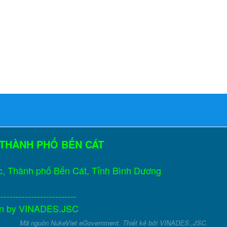
 THÀNH PHỐ BẾN CÁT
c, Thành phố Bến Cát, Tỉnh Bình Dương
--------------------------
gn by
VINADES.JSC
Mã nguồn
NukeViet eGovernment
. Thiết kê bởi
VINADES.,JSC
.