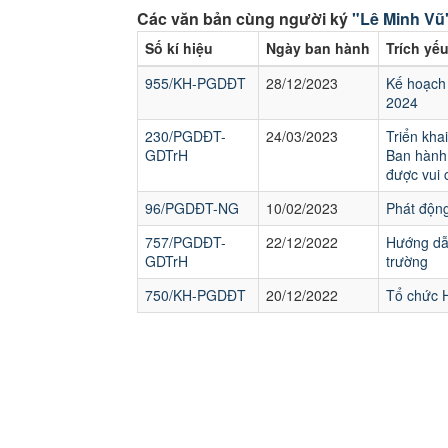
Các văn bản cùng người ký
"Lê Minh Vũ
Số kí hiệu
Ngày ban hành
Trích yế
955/KH-PGDĐT
28/12/2023
Kế hoạch 
2024
230/PGDĐT-
24/03/2023
Triển kh
GDTrH
Ban hành 
được vui 
96/PGDĐT-NG
10/02/2023
Phát động
757/PGDĐT-
22/12/2022
Hướng dẫn
GDTrH
trường
750/KH-PGDĐT
20/12/2022
Tổ chức H