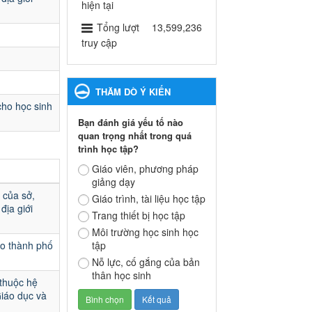
ngành Giáo dục và Đào tạo
hiện tại
thành phố Bến Cát
Tổng lượt
13,599,236
Ngày ban hành: 28/02/2025
truy cập
Quyết định công bố thủ tục
hành chính bị bãi bỏ trong
THĂM DÒ Ý KIẾN
lĩnh vực giáo dục đào tạo
cho học sinh
thuộc hệ giáo dục quốc
Bạn đánh giá yếu tố nào
dân và cơ sở giáo dục khác
quan trọng nhất trong quá
thuộc thẩm quyền giải
trình học tập?
quyết của Sở Giáo dục và
Đào tạo, Ủy ban nhân dân
Giáo viên, phương pháp
giảng dạy
cấp huyện
 của sở,
Quyết định công bố thủ tục
Giáo trình, tài liệu học tập
địa giới
hành chính bị bãi bỏ trong lĩnh
Trang thiết bị học tập
vực giáo dục đào tạo thuộc hệ
Môi trường học sinh học
giáo dục quốc dân và cơ sở
ạo thành phố
tập
giáo dục khác thuộc thẩm
Nỗ lực, cố gắng của bản
quyền giải quyết của Sở Giáo
thân học sinh
dục và Đào tạo, Ủy ban nhân
 thuộc hệ
dân cấp huyện
Giáo dục và
Ngày ban hành: 30/09/2024