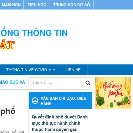
MẦM NON
TIỂU HỌC
TRUNG HỌC CƠ SỞ
 CỔNG THÔNG TIN
CÁT
THÔNG TIN VỀ COVID-19
LIÊN HỆ
▼
ỤC VÀ ĐÀO TẠO THÀNH PHỐ BẾN CÁT
CHÀO MỪNG BẠN ĐẾ
VĂN BẢN CHỈ ĐẠO, ĐIỀU
HÀNH
 phổ
Quyết đinh phê duyệt Danh
mục thủ tục hành chính
thuộc thẩm quyền giải
hông (đối với