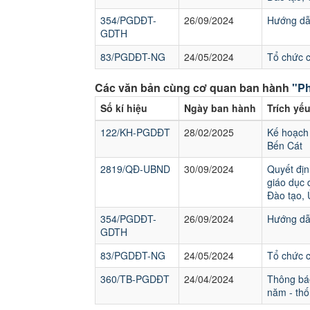
354/PGDĐT-
26/09/2024
Hướng dẫn
GDTH
83/PGDĐT-NG
24/05/2024
Tổ chức 
Các văn bản cùng cơ quan ban hành
"Ph
Số kí hiệu
Ngày ban hành
Trích yế
122/KH-PGDĐT
28/02/2025
Kế hoạch 
Bến Cát
2819/QĐ-UBND
30/09/2024
Quyết địn
giáo dục 
Đào tạo,
354/PGDĐT-
26/09/2024
Hướng dẫn
GDTH
83/PGDĐT-NG
24/05/2024
Tổ chức 
360/TB-PGDĐT
24/04/2024
Thông báo
năm - thố