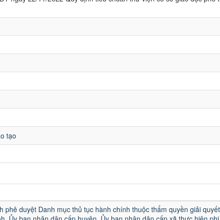
o tạo
u
h phê duyệt Danh mục thủ tục hành chính thuộc thẩm quyền giải quyết
h, Ủy ban nhân dân cấp huyện, Ủy ban nhân dân cấp xã thực hiện phi 