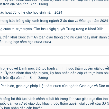
h trên địa bàn tỉnh Bình Dương
các hoạt động hè cho học sinh năm 2024
hong trào trồng cây xanh trong ngành Giáo dục và Đào tạo năm 2024
 cuộc thi trực tuyến "Tìm hiểu Nghị quyết Trung ương 8 Khoá XIII"
, triển khai Cuộc thi " An toàn giao thông cho nụ cười ngày mai" dành 
iên trung học năm học 2023-2024
u
h phê duyệt Danh mục thủ tục hành chính thuộc thẩm quyền giải quyết
h, Ủy ban nhân dân cấp huyện, Ủy ban nhân dân cấp xã thực hiện phi 
h trên địa bàn tỉnh Bình Dương
Phổ biến, giáo dục pháp luật năm 2025 của ngành Giáo dục và Đào t
h công bố thủ tục hành chính bị bãi bỏ trong lĩnh vực giáo dục đào tạo
quốc dân và cơ sở giáo dục khác thuộc thẩm quyền giải quyết của Sở 
 Ủy ban nhân dân cấp huyện