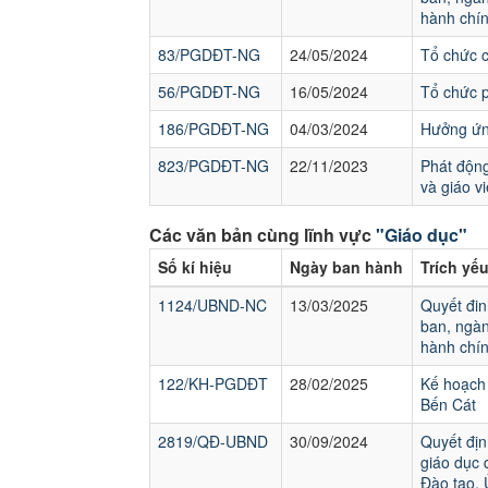
hành chín
83/PGDĐT-NG
24/05/2024
Tổ chức 
56/PGDĐT-NG
16/05/2024
Tổ chức p
186/PGDĐT-NG
04/03/2024
Hưởng ứng
823/PGDĐT-NG
22/11/2023
Phát động
và giáo v
Các văn bản cùng lĩnh vực
"Giáo dục"
Số kí hiệu
Ngày ban hành
Trích yế
1124/UBND-NC
13/03/2025
Quyết đin
ban, ngàn
hành chín
122/KH-PGDĐT
28/02/2025
Kế hoạch 
Bến Cát
2819/QĐ-UBND
30/09/2024
Quyết địn
giáo dục 
Đào tạo,