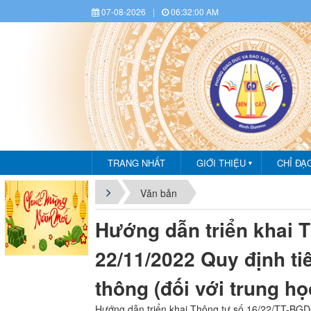
07-08-2026
|
06:32:00 AM
TRANG NHẤT
GIỚI THIỆU
CHỈ ĐẠ
▼
Văn bản
Hướng dẫn triển khai 
22/11/2022 Quy định ti
thông (đối với trung họ
Hướng dẫn triển khai Thông tư số 16/22/TT-BGDĐ