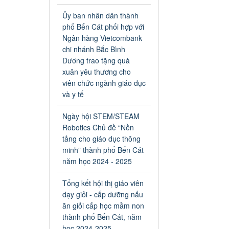
an toàn giao thông năm 2024
tại các cơ sở giáo dục trên địa
Ủy ban nhân dân thành
bàn thị xã Bến Cát
phố Bến Cát phối hợp với
Ngày ban hành: 04/03/2024
Ngân hàng Vietcombank
chi nhánh Bắc Bình
Kế hoạch thực hiện Chỉ thị
Dương trao tặng quà
số 16/CT-TTg ngày
xuân yêu thương cho
27/05/2023 của Thủ tướng
viên chức ngành giáo dục
Chính phủ về tăng cường
và y tế
phòng ngừa, đấu tranh tội
phạm, vi phạm pháp luật
Ngày hội STEM/STEAM
liên quan đến hoạt động tổ
Robotics Chủ đề “Nền
chức đánh bạc và đánh bạc
tảng cho giáo dục thông
Kế hoạch thực hiện Chỉ thị số
minh” thành phố Bến Cát
16/CT-TTg ngày 27/05/2023
của Thủ tướng Chính phủ về
năm học 2024 - 2025
tăng cường phòng ngừa, đấu
tranh tội phạm, vi phạm pháp
Tổng kết hội thị giáo viên
luật liên quan đến hoạt động
dạy giỏi - cấp dưỡng nấu
tổ chức đánh bạc và đánh bạc
ăn giỏi cấp học mầm non
Ngày ban hành: 04/03/2024
thành phố Bến Cát, năm
học 2024-2025