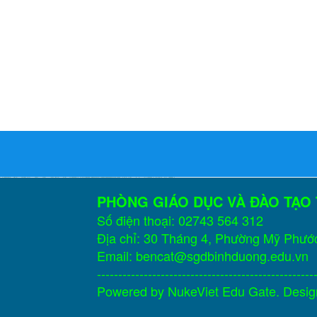
PHÒNG GIÁO DỤC VÀ ĐÀO TẠO
Số điện thoại: 02743 564 312
Địa chỉ: 30 Tháng 4, Phường Mỹ Phướ
Email: bencat@sgdbinhduong.edu.vn
---------------------------------------------------
Powered by
NukeViet Edu Gate
. Desi