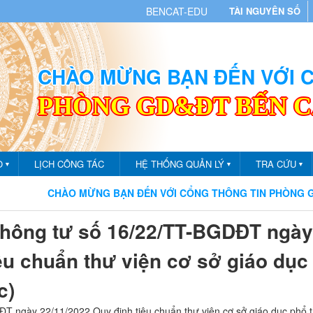
BENCAT-EDU
TÀI NGUYÊN SỐ
CHÀO MỪNG BẠN ĐẾN VỚI
PHÒNG GD&ĐT BẾN 
O
LỊCH CÔNG TÁC
HỆ THỐNG QUẢN LÝ
TRA CỨU
▼
▼
▼
CHÀO MỪNG BẠN ĐẾN VỚI CỔNG THÔNG TIN PHÒNG GIÁO D
Thông tư số 16/22/TT-BGDĐT ngày
êu chuẩn thư viện cơ sở giáo dục
c)
T ngày 22/11/2022 Quy định tiêu chuẩn thư viện cơ sở giáo dục phổ t