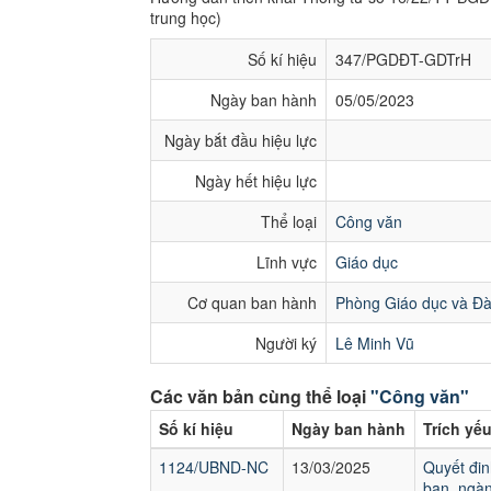
trung học)
Số kí hiệu
347/PGDĐT-GDTrH
Ngày ban hành
05/05/2023
Ngày bắt đầu hiệu lực
Ngày hết hiệu lực
Thể loại
Công văn
Lĩnh vực
Giáo dục
Cơ quan ban hành
Phòng Giáo dục và Đà
Người ký
Lê Minh Vũ
Các văn bản cùng thể loại
"Công văn"
Số kí hiệu
Ngày ban hành
Trích yế
1124/UBND-NC
13/03/2025
Quyết đin
ban, ngàn