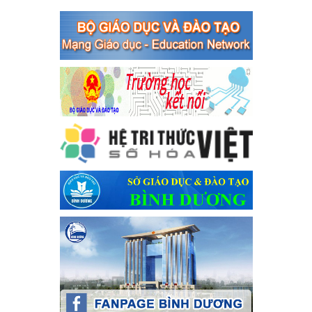
Kế hoạch Triển khai công tác tuyên truyền, đảm bảo trật tự,
an toàn giao thông năm 2024 tại các cơ sở giáo dục trên địa
bàn thị xã Bến Cát
Kế hoạch Triển khai công tác tuyên truyền, đảm bảo trật tự, an
toàn giao thông năm 2024 tại các cơ sở giáo dục trên địa bàn thị
xã Bến Cát
Ngày ban hành: 04/03/2024
Kế hoạch thực hiện Chỉ thị số 16/CT-TTg ngày 27/05/2023
của Thủ tướng Chính phủ về tăng cường phòng ngừa, đấu
tranh tội phạm, vi phạm pháp luật liên quan đến hoạt động
tổ chức đánh bạc và đánh bạc
Kế hoạch thực hiện Chỉ thị số 16/CT-TTg ngày 27/05/2023 của
Thủ tướng Chính phủ về tăng cường phòng ngừa, đấu tranh tội
phạm, vi phạm pháp luật liên quan đến hoạt động tổ chức đánh
bạc và đánh bạc
Ngày ban hành: 04/03/2024
Kế hoạch Tổ chức Hội trại truyền thống học sinh thị xã Bến
Cát Lần thứ VIII, năm học 2023-2024
Kế hoạch Tổ chức Hội trại truyền thống học sinh thị xã Bến Cát
Lần thứ VIII, năm học 2023-2024