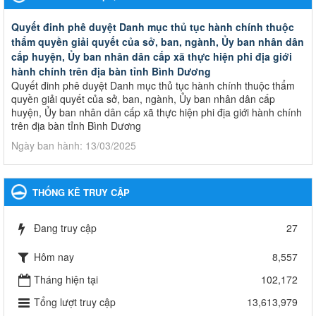
Quyết đinh phê duyệt Danh mục thủ tục hành chính thuộc
thẩm quyền giải quyết của sở, ban, ngành, Ủy ban nhân dân
cấp huyện, Ủy ban nhân dân cấp xã thực hiện phi địa giới
hành chính trên địa bàn tỉnh Bình Dương
Quyết đinh phê duyệt Danh mục thủ tục hành chính thuộc thẩm
quyền giải quyết của sở, ban, ngành, Ủy ban nhân dân cấp
huyện, Ủy ban nhân dân cấp xã thực hiện phi địa giới hành chính
trên địa bàn tỉnh Bình Dương
Ngày ban hành: 13/03/2025
Kế hoạch Phổ biến, giáo dục pháp luật năm 2025 của ngành
Giáo dục và Đào tạo thành phố Bến Cát
THỐNG KÊ TRUY CẬP
Kế hoạch Phổ biến, giáo dục pháp luật năm 2025 của ngành
Giáo dục và Đào tạo thành phố Bến Cát
Đang truy cập
27
Ngày ban hành: 28/02/2025
Hôm nay
8,557
Quyết định công bố thủ tục hành chính bị bãi bỏ trong lĩnh
vực giáo dục đào tạo thuộc hệ giáo dục quốc dân và cơ sở
Tháng hiện tại
102,172
giáo dục khác thuộc thẩm quyền giải quyết của Sở Giáo dục
Tổng lượt truy cập
13,613,979
và Đào tạo, Ủy ban nhân dân cấp huyện