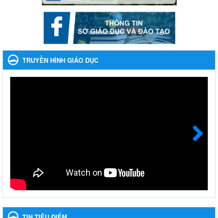
Ngày ban hành: 28/12/2023
Phối hợp rà soát nhu cầu tiêm vắc xin phòng Covid 19
Phối hợp rà soát nhu cầu tiêm vắc xin phòng Covid 19
Ngày ban hành: 22/11/2023
TRUYỀN HÌNH GIÁO DỤC
Phát động, triển khai Cuộc thi " An toàn giao thông cho nụ
cười ngày mai" dành cho học sinh và giáo viên trung học
năm học 2023-2024
Phát động, triển khai Cuộc thi " An toàn giao thông cho nụ cười
ngày mai" dành cho học sinh và giáo viên trung học năm học
2023-2024
Ngày ban hành: 22/11/2023
Next
Nhắc nhỡ thực hiện thanh toán không dùng tiền mặt các
khoản thu trong nhà trường năm học 2023-2024 và các năm
tiếp theo
Nhắc nhỡ thực hiện thanh toán không dùng tiền mặt các khoản
thu trong nhà trường năm học 2023-2024 và các năm tiếp theo
Ngày ban hành: 27/09/2023
TIN TIÊU ĐIỂM