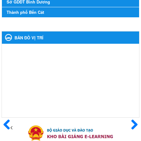
Sở GDĐT Bình Dương
Thông báo về việc treo Quốc kỳ và nghỉ lễ kỉ niệm 49 năm
Thành phố Bến Cát
ngày Giải phóng hoàn toàn miền năm - thống nhất đất nước
(30/4/1975-30/4/2024) và Quốc tế lao động 01/5
Thông báo về việc treo Quốc kỳ và nghỉ lễ kỉ niệm 49 năm ngày
Giải phóng hoàn toàn miền năm - thống nhất đất nước
BẢN ĐỒ VỊ TRÍ
(30/4/1975-30/4/2024) và Quốc tế lao động 01/5
Ngày ban hành: 24/04/2024
Kế hoạch phổ biến. giáo dục pháp luật năm 2024 của ngành
Giáo dục và Đào tạo thị xã Bến Cát
Kế hoạch phổ biến. giáo dục pháp luật năm 2024 của ngành
Giáo dục và Đào tạo thị xã Bến Cát
Ngày ban hành: 08/03/2024
Hưởng ứng cuộc thi trực tuyến "Tìm hiểu Nghị quyết Trung
ương 8 Khoá XIII"
Hưởng ứng cuộc thi trực tuyến "Tìm hiểu Nghị quyết Trung ương
8 Khoá XIII"
Ngày ban hành: 04/03/2024
Trước
Sau