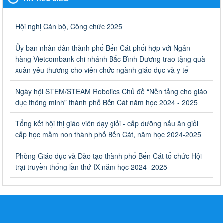
Hưởng ứng cuộc thi Tìm hiểu Luật Phòng, chống ma túy
Hưởng ứng cuộc thi Tìm hiểu Luật Phòng, chống ma túy
Hội nghị Cán bộ, Công chức 2025
Ngày ban hành: 06/09/2023
Ủy ban nhân dân thành phố Bến Cát phối hợp với Ngân
Về việc thống kê, lập danh sách đề xuất học sinh nhận học
hàng Vietcombank chi nhánh Bắc Bình Dương trao tặng quà
bổng, hỗ trợ của Chương trình "Tiếp sức đến trường" năm
xuân yêu thương cho viên chức ngành giáo dục và y tế
học 2023-2024
Về việc thống kê, lập danh sách đề xuất học sinh nhận học bổng,
Ngày hội STEM/STEAM Robotics Chủ đề “Nền tảng cho giáo
hỗ trợ của Chương trình "Tiếp sức đến trường" năm học 2023-
dục thông minh” thành phố Bến Cát năm học 2024 - 2025
2024
Ngày ban hành: 22/08/2023
Tổng kết hội thị giáo viên dạy giỏi - cấp dưỡng nấu ăn giỏi
cấp học mầm non thành phố Bến Cát, năm học 2024-2025
Triển khai Kế hoạch Triển khai các hoạt động hưởng ứng
phong trào vệ sinh yêu nước nâng cao sức khỏe nhân dân
Phòng Giáo dục và Đào tạo thành phố Bến Cát tổ chức Hội
năm 2023
trại truyền thống lần thứ IX năm học 2024- 2025
Triển khai Kế hoạch Triển khai các hoạt động hưởng ứng phong
trào vệ sinh yêu nước nâng cao sức khỏe nhân dân năm 2023
Ngày ban hành: 10/08/2023
Khẩn trương triển khai các biện pháp tăng cường công tác
phòng, chống bệnh tay chân miệng trong các cơ sở giáo