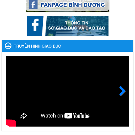
Ngày ban hành: 22/11/2023
Nhắc nhỡ thực hiện thanh toán không dùng tiền mặt các
khoản thu trong nhà trường năm học 2023-2024 và các năm
tiếp theo
Nhắc nhỡ thực hiện thanh toán không dùng tiền mặt các khoản
thu trong nhà trường năm học 2023-2024 và các năm tiếp theo
TRUYỀN HÌNH GIÁO DỤC
Ngày ban hành: 27/09/2023
Hưởng ứng cuộc thi Tìm hiểu Luật Phòng, chống ma túy
Hưởng ứng cuộc thi Tìm hiểu Luật Phòng, chống ma túy
Ngày ban hành: 06/09/2023
Về việc thống kê, lập danh sách đề xuất học sinh nhận học
bổng, hỗ trợ của Chương trình "Tiếp sức đến trường" năm
học 2023-2024
Next
Về việc thống kê, lập danh sách đề xuất học sinh nhận học bổng,
hỗ trợ của Chương trình "Tiếp sức đến trường" năm học 2023-
2024
Ngày ban hành: 22/08/2023
Triển khai Kế hoạch Triển khai các hoạt động hưởng ứng