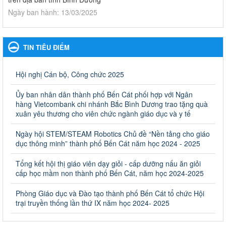
Ngày ban hành: 13/03/2025
Kế hoạch Phổ biến, giáo dục pháp luật năm 2025 của ngành
Giáo dục và Đào tạo thành phố Bến Cát
TIN TIÊU ĐIỂM
Kế hoạch Phổ biến, giáo dục pháp luật năm 2025 của ngành
Giáo dục và Đào tạo thành phố Bến Cát
Ngày ban hành: 28/02/2025
Hội nghị Cán bộ, Công chức 2025
Quyết định công bố thủ tục hành chính bị bãi bỏ trong lĩnh
Ủy ban nhân dân thành phố Bến Cát phối hợp với Ngân
vực giáo dục đào tạo thuộc hệ giáo dục quốc dân và cơ sở
hàng Vietcombank chi nhánh Bắc Bình Dương trao tặng quà
giáo dục khác thuộc thẩm quyền giải quyết của Sở Giáo dục
xuân yêu thương cho viên chức ngành giáo dục và y tế
và Đào tạo, Ủy ban nhân dân cấp huyện
Ngày hội STEM/STEAM Robotics Chủ đề “Nền tảng cho giáo
Quyết định công bố thủ tục hành chính bị bãi bỏ trong lĩnh vực
dục thông minh” thành phố Bến Cát năm học 2024 - 2025
giáo dục đào tạo thuộc hệ giáo dục quốc dân và cơ sở giáo dục
khác thuộc thẩm quyền giải quyết của Sở Giáo dục và Đào tạo,
Ủy ban nhân dân cấp huyện
Tổng kết hội thị giáo viên dạy giỏi - cấp dưỡng nấu ăn giỏi
cấp học mầm non thành phố Bến Cát, năm học 2024-2025
Ngày ban hành: 30/09/2024
Phòng Giáo dục và Đào tạo thành phố Bến Cát tổ chức Hội
Hướng dẫn thực hiện nhiệm vụ giáo dục tiểu học năm học
trại truyền thống lần thứ IX năm học 2024- 2025
2024-2025
Hướng dẫn thực hiện nhiệm vụ giáo dục tiểu học năm học 2024-
2025