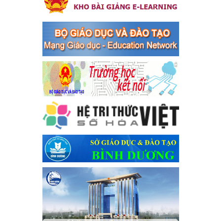
Kế hoạch thực hiện Chỉ thị số 16/CT-TTg ngày 27/05/2023 của
Thủ tướng Chính phủ về tăng cường phòng ngừa, đấu tranh tội
phạm, vi phạm pháp luật liên quan đến hoạt động tổ chức đánh
bạc và đánh bạc
Ngày ban hành: 04/03/2024
Kế hoạch Tổ chức Hội trại truyền thống học sinh thị xã Bến
Cát Lần thứ VIII, năm học 2023-2024
Kế hoạch Tổ chức Hội trại truyền thống học sinh thị xã Bến Cát
Lần thứ VIII, năm học 2023-2024
Ngày ban hành: 28/12/2023
Phối hợp rà soát nhu cầu tiêm vắc xin phòng Covid 19
Phối hợp rà soát nhu cầu tiêm vắc xin phòng Covid 19
Ngày ban hành: 22/11/2023
Phát động, triển khai Cuộc thi " An toàn giao thông cho nụ
cười ngày mai" dành cho học sinh và giáo viên trung học
năm học 2023-2024
Phát động, triển khai Cuộc thi " An toàn giao thông cho nụ cười
ngày mai" dành cho học sinh và giáo viên trung học năm học
2023-2024