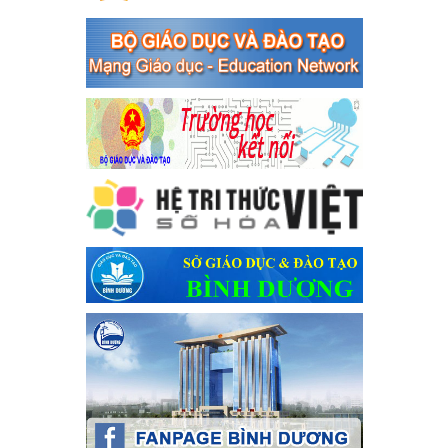
Kế hoạch Triển khai công tác tuyên truyền, đảm bảo trật tự, an
toàn giao thông năm 2024 tại các cơ sở giáo dục trên địa bàn thị
xã Bến Cát
Ngày ban hành: 04/03/2024
Kế hoạch thực hiện Chỉ thị số 16/CT-TTg ngày 27/05/2023
của Thủ tướng Chính phủ về tăng cường phòng ngừa, đấu
tranh tội phạm, vi phạm pháp luật liên quan đến hoạt động
tổ chức đánh bạc và đánh bạc
Kế hoạch thực hiện Chỉ thị số 16/CT-TTg ngày 27/05/2023 của
Thủ tướng Chính phủ về tăng cường phòng ngừa, đấu tranh tội
phạm, vi phạm pháp luật liên quan đến hoạt động tổ chức đánh
bạc và đánh bạc
Ngày ban hành: 04/03/2024
Kế hoạch Tổ chức Hội trại truyền thống học sinh thị xã Bến
Cát Lần thứ VIII, năm học 2023-2024
Kế hoạch Tổ chức Hội trại truyền thống học sinh thị xã Bến Cát
Lần thứ VIII, năm học 2023-2024
Ngày ban hành: 28/12/2023
Phối hợp rà soát nhu cầu tiêm vắc xin phòng Covid 19