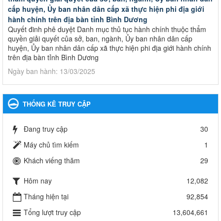
cấp huyện, Ủy ban nhân dân cấp xã thực hiện phi địa giới
hành chính trên địa bàn tỉnh Bình Dương
Quyết đinh phê duyệt Danh mục thủ tục hành chính thuộc thẩm
quyền giải quyết của sở, ban, ngành, Ủy ban nhân dân cấp
huyện, Ủy ban nhân dân cấp xã thực hiện phi địa giới hành chính
trên địa bàn tỉnh Bình Dương
Ngày ban hành: 13/03/2025
Kế hoạch Phổ biến, giáo dục pháp luật năm 2025 của ngành
Giáo dục và Đào tạo thành phố Bến Cát
THỐNG KÊ TRUY CẬP
Kế hoạch Phổ biến, giáo dục pháp luật năm 2025 của ngành
Giáo dục và Đào tạo thành phố Bến Cát
Đang truy cập
30
Ngày ban hành: 28/02/2025
Máy chủ tìm kiếm
1
Quyết định công bố thủ tục hành chính bị bãi bỏ trong lĩnh
Khách viếng thăm
29
vực giáo dục đào tạo thuộc hệ giáo dục quốc dân và cơ sở
giáo dục khác thuộc thẩm quyền giải quyết của Sở Giáo dục
Hôm nay
12,082
và Đào tạo, Ủy ban nhân dân cấp huyện
Quyết định công bố thủ tục hành chính bị bãi bỏ trong lĩnh vực
Tháng hiện tại
92,854
giáo dục đào tạo thuộc hệ giáo dục quốc dân và cơ sở giáo dục
Tổng lượt truy cập
13,604,661
khác thuộc thẩm quyền giải quyết của Sở Giáo dục và Đào tạo,