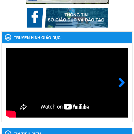
Phối hợp rà soát nhu cầu tiêm vắc xin phòng Covid 19
Ngày ban hành: 22/11/2023
Phát động, triển khai Cuộc thi " An toàn giao thông cho nụ
cười ngày mai" dành cho học sinh và giáo viên trung học
TRUYỀN HÌNH GIÁO DỤC
năm học 2023-2024
Phát động, triển khai Cuộc thi " An toàn giao thông cho nụ cười
ngày mai" dành cho học sinh và giáo viên trung học năm học
2023-2024
Ngày ban hành: 22/11/2023
Nhắc nhỡ thực hiện thanh toán không dùng tiền mặt các
khoản thu trong nhà trường năm học 2023-2024 và các năm
tiếp theo
Next
Nhắc nhỡ thực hiện thanh toán không dùng tiền mặt các khoản
thu trong nhà trường năm học 2023-2024 và các năm tiếp theo
Ngày ban hành: 27/09/2023
Hưởng ứng cuộc thi Tìm hiểu Luật Phòng, chống ma túy
Hưởng ứng cuộc thi Tìm hiểu Luật Phòng, chống ma túy
TIN TIÊU ĐIỂM