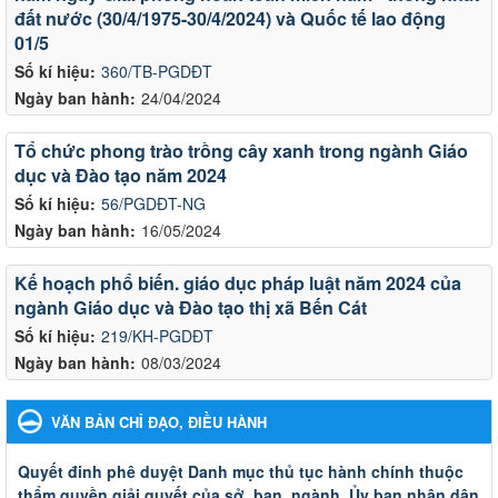
đất nước (30/4/1975-30/4/2024) và Quốc tế lao động
01/5
Số kí hiệu:
360/TB-PGDĐT
Ngày ban hành:
24/04/2024
Tổ chức phong trào trồng cây xanh trong ngành Giáo
dục và Đào tạo năm 2024
Số kí hiệu:
56/PGDĐT-NG
Ngày ban hành:
16/05/2024
Kế hoạch phổ biến. giáo dục pháp luật năm 2024 của
ngành Giáo dục và Đào tạo thị xã Bến Cát
Số kí hiệu:
219/KH-PGDĐT
Ngày ban hành:
08/03/2024
VĂN BẢN CHỈ ĐẠO, ĐIỀU HÀNH
Quyết đinh phê duyệt Danh mục thủ tục hành chính thuộc
thẩm quyền giải quyết của sở, ban, ngành, Ủy ban nhân dân