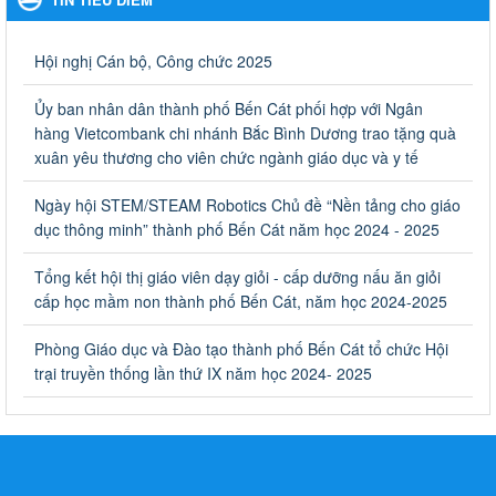
Ngày ban hành: 06/09/2023
Về việc thống kê, lập danh sách đề xuất học sinh nhận học
Hội nghị Cán bộ, Công chức 2025
bổng, hỗ trợ của Chương trình "Tiếp sức đến trường" năm
học 2023-2024
Ủy ban nhân dân thành phố Bến Cát phối hợp với Ngân
Về việc thống kê, lập danh sách đề xuất học sinh nhận học bổng,
hàng Vietcombank chi nhánh Bắc Bình Dương trao tặng quà
hỗ trợ của Chương trình "Tiếp sức đến trường" năm học 2023-
xuân yêu thương cho viên chức ngành giáo dục và y tế
2024
Ngày ban hành: 22/08/2023
Ngày hội STEM/STEAM Robotics Chủ đề “Nền tảng cho giáo
dục thông minh” thành phố Bến Cát năm học 2024 - 2025
Triển khai Kế hoạch Triển khai các hoạt động hưởng ứng
phong trào vệ sinh yêu nước nâng cao sức khỏe nhân dân
Tổng kết hội thị giáo viên dạy giỏi - cấp dưỡng nấu ăn giỏi
năm 2023
cấp học mầm non thành phố Bến Cát, năm học 2024-2025
Triển khai Kế hoạch Triển khai các hoạt động hưởng ứng phong
trào vệ sinh yêu nước nâng cao sức khỏe nhân dân năm 2023
Phòng Giáo dục và Đào tạo thành phố Bến Cát tổ chức Hội
Ngày ban hành: 10/08/2023
trại truyền thống lần thứ IX năm học 2024- 2025
Khẩn trương triển khai các biện pháp tăng cường công tác
phòng, chống bệnh tay chân miệng trong các cơ sở giáo
dục mầm non, trường mẫu giáo, trường tiểu học
Khẩn trương triển khai các biện pháp tăng cường công tác phòng,
chống bệnh tay chân miệng trong các cơ sở giáo dục mầm non,