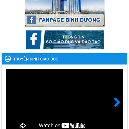
Lần thứ VIII, năm học 2023-2024
Ngày ban hành: 28/12/2023
Phối hợp rà soát nhu cầu tiêm vắc xin phòng Covid 19
Phối hợp rà soát nhu cầu tiêm vắc xin phòng Covid 19
Ngày ban hành: 22/11/2023
Phát động, triển khai Cuộc thi " An toàn giao thông cho nụ
cười ngày mai" dành cho học sinh và giáo viên trung học
TRUYỀN HÌNH GIÁO DỤC
năm học 2023-2024
Phát động, triển khai Cuộc thi " An toàn giao thông cho nụ cười
ngày mai" dành cho học sinh và giáo viên trung học năm học
2023-2024
Ngày ban hành: 22/11/2023
Nhắc nhỡ thực hiện thanh toán không dùng tiền mặt các
khoản thu trong nhà trường năm học 2023-2024 và các năm
tiếp theo
Next
Nhắc nhỡ thực hiện thanh toán không dùng tiền mặt các khoản
thu trong nhà trường năm học 2023-2024 và các năm tiếp theo
Ngày ban hành: 27/09/2023