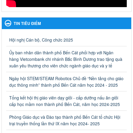
Hưởng ứng cuộc thi Tìm hiểu Luật Phòng, chống ma túy
Hưởng ứng cuộc thi Tìm hiểu Luật Phòng, chống ma túy
TIN TIÊU ĐIỂM
Ngày ban hành: 06/09/2023
Về việc thống kê, lập danh sách đề xuất học sinh nhận học
Hội nghị Cán bộ, Công chức 2025
bổng, hỗ trợ của Chương trình "Tiếp sức đến trường" năm
học 2023-2024
Ủy ban nhân dân thành phố Bến Cát phối hợp với Ngân
Về việc thống kê, lập danh sách đề xuất học sinh nhận học bổng,
hàng Vietcombank chi nhánh Bắc Bình Dương trao tặng quà
hỗ trợ của Chương trình "Tiếp sức đến trường" năm học 2023-
xuân yêu thương cho viên chức ngành giáo dục và y tế
2024
Ngày ban hành: 22/08/2023
Ngày hội STEM/STEAM Robotics Chủ đề “Nền tảng cho giáo
dục thông minh” thành phố Bến Cát năm học 2024 - 2025
Triển khai Kế hoạch Triển khai các hoạt động hưởng ứng
phong trào vệ sinh yêu nước nâng cao sức khỏe nhân dân
Tổng kết hội thị giáo viên dạy giỏi - cấp dưỡng nấu ăn giỏi
năm 2023
cấp học mầm non thành phố Bến Cát, năm học 2024-2025
Triển khai Kế hoạch Triển khai các hoạt động hưởng ứng phong
trào vệ sinh yêu nước nâng cao sức khỏe nhân dân năm 2023
Phòng Giáo dục và Đào tạo thành phố Bến Cát tổ chức Hội
Ngày ban hành: 10/08/2023
trại truyền thống lần thứ IX năm học 2024- 2025
Khẩn trương triển khai các biện pháp tăng cường công tác