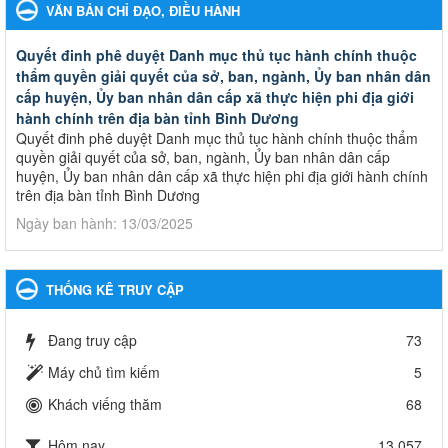
VĂN BẢN CHỈ ĐẠO, ĐIỀU HÀNH
Quyết đinh phê duyệt Danh mục thủ tục hành chính thuộc
thẩm quyền giải quyết của sở, ban, ngành, Ủy ban nhân dân
cấp huyện, Ủy ban nhân dân cấp xã thực hiện phi địa giới
hành chính trên địa bàn tỉnh Bình Dương
Quyết đinh phê duyệt Danh mục thủ tục hành chính thuộc thẩm
quyền giải quyết của sở, ban, ngành, Ủy ban nhân dân cấp
huyện, Ủy ban nhân dân cấp xã thực hiện phi địa giới hành chính
trên địa bàn tỉnh Bình Dương
Ngày ban hành: 13/03/2025
Kế hoạch Phổ biến, giáo dục pháp luật năm 2025 của ngành
Giáo dục và Đào tạo thành phố Bến Cát
THỐNG KÊ TRUY CẬP
Kế hoạch Phổ biến, giáo dục pháp luật năm 2025 của ngành
Giáo dục và Đào tạo thành phố Bến Cát
Đang truy cập
73
Ngày ban hành: 28/02/2025
Máy chủ tìm kiếm
5
Quyết định công bố thủ tục hành chính bị bãi bỏ trong lĩnh
Khách viếng thăm
68
vực giáo dục đào tạo thuộc hệ giáo dục quốc dân và cơ sở
giáo dục khác thuộc thẩm quyền giải quyết của Sở Giáo dục
Hôm nay
13,057