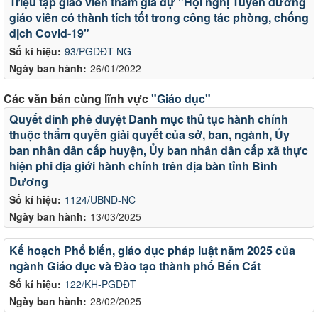
Triệu tập giáo viên tham gia dự "Hội nghị Tuyên dương
giáo viên có thành tích tốt trong công tác phòng, chống
dịch Covid-19"
Số kí hiệu:
93/PGDĐT-NG
Ngày ban hành:
26/01/2022
Các văn bản cùng lĩnh vực
"Giáo dục"
Quyết đinh phê duyệt Danh mục thủ tục hành chính
thuộc thẩm quyền giải quyết của sở, ban, ngành, Ủy
ban nhân dân cấp huyện, Ủy ban nhân dân cấp xã thực
hiện phi địa giới hành chính trên địa bàn tỉnh Bình
Dương
Số kí hiệu:
1124/UBND-NC
Ngày ban hành:
13/03/2025
Kế hoạch Phổ biến, giáo dục pháp luật năm 2025 của
ngành Giáo dục và Đào tạo thành phố Bến Cát
Số kí hiệu:
122/KH-PGDĐT
Ngày ban hành:
28/02/2025