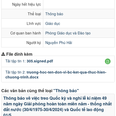
Ngày hết hiệu lực
Thể loại
Thông báo
Lĩnh vực
Giáo dục
Cơ quan ban hành
Phòng Giáo dục và Đào tạo
Người ký
Nguyễn Phú Hải
File đính kèm
Tải tập tin 1:
305.signed.pdf
Tải tập tin 2:
truong-hoc-ten-don-vi-bc-ket-qua-thuc-hien-
chuong-trinh.docx
Các văn bản cùng thể loại
"Thông báo"
Thông báo về việc treo Quốc kỳ và nghỉ lễ kỉ niệm 49
năm ngày Giải phóng hoàn toàn miền năm - thống nhất
đất nước (30/4/1975-30/4/2024) và Quốc tế lao động
01/5