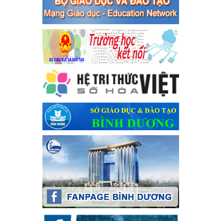
bàn thị xã Bến Cát
Kế hoạch Triển khai công tác tuyên truyền, đảm bảo trật tự, an
toàn giao thông năm 2024 tại các cơ sở giáo dục trên địa bàn thị
xã Bến Cát
Ngày ban hành: 04/03/2024
Kế hoạch thực hiện Chỉ thị số 16/CT-TTg ngày 27/05/2023
của Thủ tướng Chính phủ về tăng cường phòng ngừa, đấu
tranh tội phạm, vi phạm pháp luật liên quan đến hoạt động
tổ chức đánh bạc và đánh bạc
Kế hoạch thực hiện Chỉ thị số 16/CT-TTg ngày 27/05/2023 của
Thủ tướng Chính phủ về tăng cường phòng ngừa, đấu tranh tội
phạm, vi phạm pháp luật liên quan đến hoạt động tổ chức đánh
bạc và đánh bạc
Ngày ban hành: 04/03/2024
Kế hoạch Tổ chức Hội trại truyền thống học sinh thị xã Bến
Cát Lần thứ VIII, năm học 2023-2024
Kế hoạch Tổ chức Hội trại truyền thống học sinh thị xã Bến Cát
Lần thứ VIII, năm học 2023-2024
Ngày ban hành: 28/12/2023