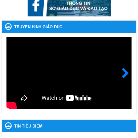
Phối hợp rà soát nhu cầu tiêm vắc xin phòng Covid 19
Phối hợp rà soát nhu cầu tiêm vắc xin phòng Covid 19
Ngày ban hành: 22/11/2023
TRUYỀN HÌNH GIÁO DỤC
Phát động, triển khai Cuộc thi " An toàn giao thông cho nụ
cười ngày mai" dành cho học sinh và giáo viên trung học
năm học 2023-2024
Phát động, triển khai Cuộc thi " An toàn giao thông cho nụ cười
ngày mai" dành cho học sinh và giáo viên trung học năm học
2023-2024
Ngày ban hành: 22/11/2023
Next
Nhắc nhỡ thực hiện thanh toán không dùng tiền mặt các
khoản thu trong nhà trường năm học 2023-2024 và các năm
tiếp theo
Nhắc nhỡ thực hiện thanh toán không dùng tiền mặt các khoản
thu trong nhà trường năm học 2023-2024 và các năm tiếp theo
Ngày ban hành: 27/09/2023
TIN TIÊU ĐIỂM
Hưởng ứng cuộc thi Tìm hiểu Luật Phòng, chống ma túy