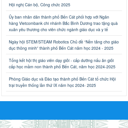
Hưởng ứng cuộc thi Tìm hiểu Luật Phòng, chống ma túy
Hội nghị Cán bộ, Công chức 2025
Ngày ban hành: 06/09/2023
Ủy ban nhân dân thành phố Bến Cát phối hợp với Ngân
Về việc thống kê, lập danh sách đề xuất học sinh nhận học
hàng Vietcombank chi nhánh Bắc Bình Dương trao tặng quà
bổng, hỗ trợ của Chương trình "Tiếp sức đến trường" năm
xuân yêu thương cho viên chức ngành giáo dục và y tế
học 2023-2024
Về việc thống kê, lập danh sách đề xuất học sinh nhận học bổng,
Ngày hội STEM/STEAM Robotics Chủ đề “Nền tảng cho giáo
hỗ trợ của Chương trình "Tiếp sức đến trường" năm học 2023-
dục thông minh” thành phố Bến Cát năm học 2024 - 2025
2024
Ngày ban hành: 22/08/2023
Tổng kết hội thị giáo viên dạy giỏi - cấp dưỡng nấu ăn giỏi
cấp học mầm non thành phố Bến Cát, năm học 2024-2025
Triển khai Kế hoạch Triển khai các hoạt động hưởng ứng
phong trào vệ sinh yêu nước nâng cao sức khỏe nhân dân
Phòng Giáo dục và Đào tạo thành phố Bến Cát tổ chức Hội
năm 2023
trại truyền thống lần thứ IX năm học 2024- 2025
Triển khai Kế hoạch Triển khai các hoạt động hưởng ứng phong
trào vệ sinh yêu nước nâng cao sức khỏe nhân dân năm 2023
Ngày ban hành: 10/08/2023
Khẩn trương triển khai các biện pháp tăng cường công tác
phòng, chống bệnh tay chân miệng trong các cơ sở giáo
dục mầm non, trường mẫu giáo, trường tiểu học