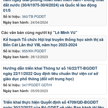
đất nước (30/4/1975-30/4/2024) và Quốc tế lao động
01/5
Số kí hiệu:
360/TB-PGDĐT
Ngày ban hành:
24/04/2024
Các văn bản cùng người ký
"Lê Minh Vũ"
Kế hoạch Tổ chức Hội trại truyền thống học sinh thị xã
Bến Cát Lần thứ VIII, năm học 2023-2024
Số kí hiệu:
955/KH-PGDĐT
Ngày ban hành:
28/12/2023
Hướng dẫn triển khai Thông tư số 16/22/TT-BGDĐT
ngày 22/11/2022 Quy định tiêu chuẩn thư viện cơ sở
giáo dục phổ thông (đối với trung học)
Số kí hiệu:
347/PGDĐT-GDTrH
Ngày ban hành:
05/05/2023
Triển khai thực hiện Quyết định số 4709/QĐ-BGDĐT
ngày 30/12/2022 của Bộ GDĐT về việc Ban hành tài liệu