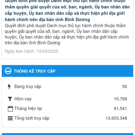
Quyết đinh phê duyệt Danh mục thủ tục hành chính thuộc
thẩm quyền giải quyết của sở, ban, ngành, Ủy ban nhân dân
cấp huyện, Ủy ban nhân dân cấp xã thực hiện phi địa giới
hành chính trên địa bàn tỉnh Bình Dương
Quyết đinh phê duyệt Danh mục thủ tục hành chính thuộc thẩm
quyền giải quyết của sở, ban, ngành, Ủy ban nhân dân cấp
huyện, Ủy ban nhân dân cấp xã thực hiện phi địa giới hành chính
trên địa bàn tỉnh Bình Dương
Ngày ban hành: 13/03/2025
Kế hoạch Phổ biến, giáo dục pháp luật năm 2025 của ngành
Giáo dục và Đào tạo thành phố Bến Cát
THỐNG KÊ TRUY CẬP
Kế hoạch Phổ biến, giáo dục pháp luật năm 2025 của ngành
Giáo dục và Đào tạo thành phố Bến Cát
Đang truy cập
50
Ngày ban hành: 28/02/2025
Hôm nay
10,769
Quyết định công bố thủ tục hành chính bị bãi bỏ trong lĩnh
vực giáo dục đào tạo thuộc hệ giáo dục quốc dân và cơ sở
Tháng hiện tại
91,541
giáo dục khác thuộc thẩm quyền giải quyết của Sở Giáo dục
Tổng lượt truy cập
13,603,348
và Đào tạo, Ủy ban nhân dân cấp huyện
Quyết định công bố thủ tục hành chính bị bãi bỏ trong lĩnh vực
giáo dục đào tạo thuộc hệ giáo dục quốc dân và cơ sở giáo dục