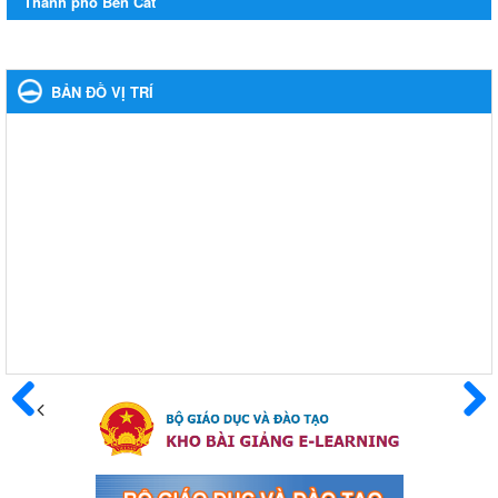
Thành phố Bến Cát
ngày Giải phóng hoàn toàn miền năm - thống nhất đất nước
(30/4/1975-30/4/2024) và Quốc tế lao động 01/5
Thông báo về việc treo Quốc kỳ và nghỉ lễ kỉ niệm 49 năm ngày
Giải phóng hoàn toàn miền năm - thống nhất đất nước
BẢN ĐỒ VỊ TRÍ
(30/4/1975-30/4/2024) và Quốc tế lao động 01/5
Ngày ban hành: 24/04/2024
Kế hoạch phổ biến. giáo dục pháp luật năm 2024 của ngành
Giáo dục và Đào tạo thị xã Bến Cát
Kế hoạch phổ biến. giáo dục pháp luật năm 2024 của ngành
Giáo dục và Đào tạo thị xã Bến Cát
Ngày ban hành: 08/03/2024
Hưởng ứng cuộc thi trực tuyến "Tìm hiểu Nghị quyết Trung
ương 8 Khoá XIII"
Hưởng ứng cuộc thi trực tuyến "Tìm hiểu Nghị quyết Trung ương
8 Khoá XIII"
Ngày ban hành: 04/03/2024
Trước
Sau
Kế hoạch Triển khai công tác tuyên truyền, đảm bảo trật tự,
an toàn giao thông năm 2024 tại các cơ sở giáo dục trên địa