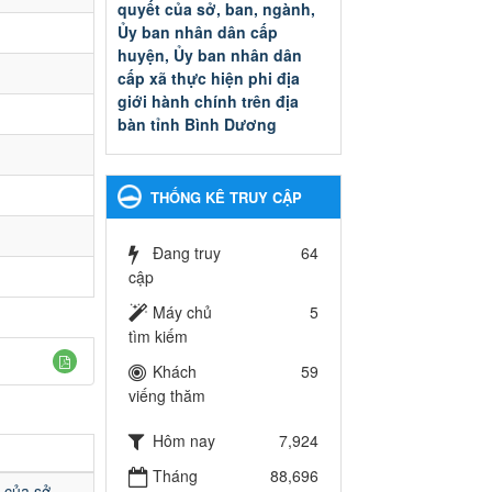
quyết của sở, ban, ngành,
Ủy ban nhân dân cấp
huyện, Ủy ban nhân dân
cấp xã thực hiện phi địa
giới hành chính trên địa
bàn tỉnh Bình Dương
Quyết đinh phê duyệt Danh
mục thủ tục hành chính thuộc
thẩm quyền giải quyết của sở,
THỐNG KÊ TRUY CẬP
ban, ngành, Ủy ban nhân dân
cấp huyện, Ủy ban nhân dân
cấp xã thực hiện phi địa giới
Đang truy
64
hành chính trên địa bàn tỉnh
cập
Bình Dương
Máy chủ
5
Ngày ban hành: 13/03/2025
tìm kiếm
Kế hoạch Phổ biến, giáo
Khách
59
dục pháp luật năm 2025 của
viếng thăm
ngành Giáo dục và Đào tạo
thành phố Bến Cát
Hôm nay
7,924
Kế hoạch Phổ biến, giáo dục
Tháng
88,696
pháp luật năm 2025 của
 của sở,