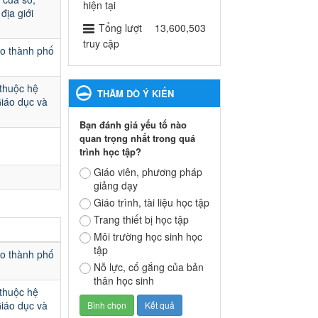
ngành Giáo dục và Đào tạo
hiện tại
địa giới
thành phố Bến Cát
Tổng lượt
13,600,503
Ngày ban hành: 28/02/2025
truy cập
ạo thành phố
Quyết định công bố thủ tục
hành chính bị bãi bỏ trong
 thuộc hệ
THĂM DÒ Ý KIẾN
lĩnh vực giáo dục đào tạo
Giáo dục và
thuộc hệ giáo dục quốc
Bạn đánh giá yếu tố nào
dân và cơ sở giáo dục khác
quan trọng nhất trong quá
thuộc thẩm quyền giải
trình học tập?
quyết của Sở Giáo dục và
Đào tạo, Ủy ban nhân dân
Giáo viên, phương pháp
giảng dạy
cấp huyện
Quyết định công bố thủ tục
Giáo trình, tài liệu học tập
hành chính bị bãi bỏ trong lĩnh
Trang thiết bị học tập
vực giáo dục đào tạo thuộc hệ
Môi trường học sinh học
giáo dục quốc dân và cơ sở
tập
ạo thành phố
giáo dục khác thuộc thẩm
Nỗ lực, cố gắng của bản
quyền giải quyết của Sở Giáo
thân học sinh
dục và Đào tạo, Ủy ban nhân
 thuộc hệ
dân cấp huyện
Giáo dục và
Ngày ban hành: 30/09/2024