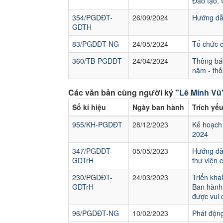
Đào tạo,
354/PGDĐT-
26/09/2024
Hướng dẫn
GDTH
83/PGDĐT-NG
24/05/2024
Tổ chức 
360/TB-PGDĐT
24/04/2024
Thông báo
năm - thố
Các văn bản cùng người ký
"Lê Minh Vũ
Số kí hiệu
Ngày ban hành
Trích yế
955/KH-PGDĐT
28/12/2023
Kế hoạch 
2024
347/PGDĐT-
05/05/2023
Hướng dẫn
GDTrH
thư viện 
230/PGDĐT-
24/03/2023
Triển kh
GDTrH
Ban hành 
được vui 
96/PGDĐT-NG
10/02/2023
Phát động