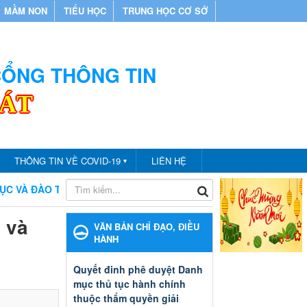
MẦM NON
TIỂU HỌC
TRUNG HỌC CƠ SỞ
 CỔNG THÔNG TIN
CÁT
THÔNG TIN VỀ COVID-19
LIÊN HỆ
▼
ĐÀO TẠO THÀNH PHỐ BẾN CÁT
CHÀO MỪNG BẠN ĐẾN VỚI 
 và
VĂN BẢN CHỈ ĐẠO, ĐIỀU
HÀNH
Quyết đinh phê duyệt Danh
mục thủ tục hành chính
thuộc thẩm quyền giải