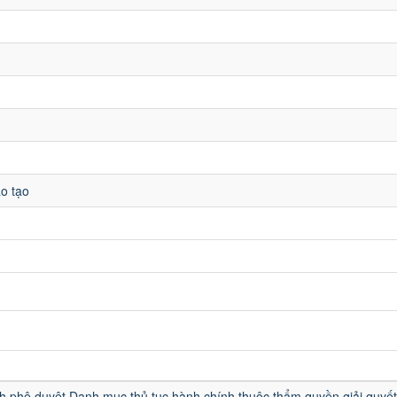
o tạo
u
h phê duyệt Danh mục thủ tục hành chính thuộc thẩm quyền giải quyết