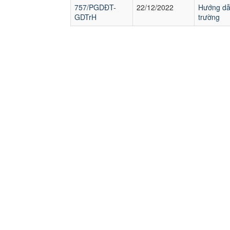
757/PGDĐT-
22/12/2022
Hướng dẫn
GDTrH
trường