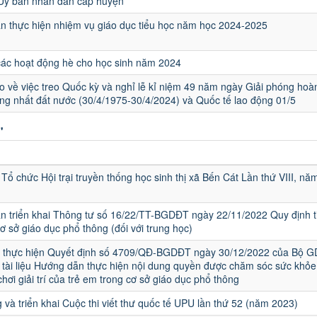
 Ủy ban nhân dân cấp huyện
 thực hiện nhiệm vụ giáo dục tiểu học năm học 2024-2025
các hoạt động hè cho học sinh năm 2024
 về việc treo Quốc kỳ và nghỉ lễ kỉ niệm 49 năm ngày Giải phóng hoà
ng nhất đất nước (30/4/1975-30/4/2024) và Quốc tế lao động 01/5
"
u
Tổ chức Hội trại truyền thống học sinh thị xã Bến Cát Lần thứ VIII, nă
 triển khai Thông tư số 16/22/TT-BGDĐT ngày 22/11/2022 Quy định t
cơ sở giáo dục phổ thông (đối với trung học)
ai thực hiện Quyết định số 4709/QĐ-BGDĐT ngày 30/12/2022 của Bộ G
tài liệu Hướng dẫn thực hiện nội dung quyền được chăm sóc sức khỏe
chơi giải trí của trẻ em trong cơ sở giáo dục phổ thông
 và triển khai Cuộc thi viết thư quốc tế UPU lần thứ 52 (năm 2023)