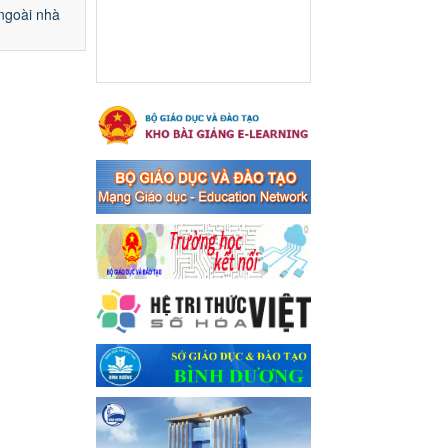
Ngày ban hành: 16/05/2024
 ngoài nhà
Thông báo về việc treo
Quốc kỳ và nghỉ lễ kỉ niệm
49 năm ngày Giải phóng
hoàn toàn miền năm -
thống nhất đất nước
(30/4/1975-30/4/2024) và
Quốc tế lao động 01/5
Thông báo về việc treo Quốc
kỳ và nghỉ lễ kỉ niệm 49 năm
ngày Giải phóng hoàn toàn
miền năm - thống nhất đất
nước (30/4/1975-30/4/2024)
và Quốc tế lao động 01/5
Ngày ban hành: 24/04/2024
Kế hoạch phổ biến. giáo
dục pháp luật năm 2024 của
ngành Giáo dục và Đào tạo
thị xã Bến Cát
Kế hoạch phổ biến. giáo dục