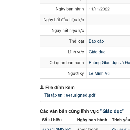
Ngày ban hành
11/11/2022
Ngày bắt đầu hiệu lực
Ngày hết hiệu lực
Thể loại
Báo cáo
Lĩnh vực
Giáo dục
Cơ quan ban hành
Phòng Giáo dục và Đà
Người ký
Lê Minh Vũ
File đính kèm
Tải tập tin :
641.signed.pdf
Các văn bản cùng lĩnh vực
"Giáo dục"
Số kí hiệu
Ngày ban hành
Trích yế
1124/UBND-NC
13/03/2025
Quyết đin