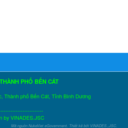
 THÀNH PHỐ BẾN CÁT
c, Thành phố Bến Cát, Tỉnh Bình Dương
--------------------------
gn by
VINADES.JSC
Mã nguồn
NukeViet eGovernment
. Thiết kê bởi
VINADES.,JSC
.