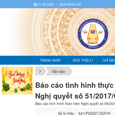
07-08-2026
|
08:39:02 AM
TRANG NHẤT
GIỚI THIỆU
CHỈ ĐẠ
▼
CHÀ
Văn bản
Báo cáo tình hình thực
Nghị quyết sô 51/2017
Báo cáo tình hình thực hiện Nghị quyết sô 88/
Số kí hiệu
641/PGDĐT-GDTrH