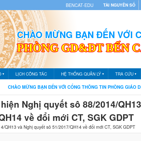
BENCAT-EDU
TÀI NGUYÊN SỐ
CHÀO MỪNG BẠN ĐẾN VỚI
PHÒNG GD&ĐT BẾN 
O
LỊCH CÔNG TÁC
HỆ THỐNG QUẢN LÝ
TRA CỨU
▼
▼
▼
O MỪNG BẠN ĐẾN VỚI CỔNG THÔNG TIN PHÒNG GIÁO DỤC VÀ 
 hiện Nghị quyết sô 88/2014/QH13
/QH14 về đổi mới CT, SGK GDPT
2014/QH13 và Nghị quyết sô 51/2017/QH14 về đổi mới CT, SGK GDPT