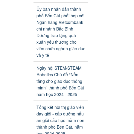
an toàn giao thông năm 2024
tại các cơ sở giáo dục trên địa
Ủy ban nhân dân thành
bàn thị xã Bến Cát
phố Bến Cát phối hợp với
Ngày ban hành: 04/03/2024
Ngân hàng Vietcombank
chi nhánh Bắc Bình
Kế hoạch thực hiện Chỉ thị
Dương trao tặng quà
số 16/CT-TTg ngày
xuân yêu thương cho
27/05/2023 của Thủ tướng
viên chức ngành giáo dục
Chính phủ về tăng cường
và y tế
phòng ngừa, đấu tranh tội
phạm, vi phạm pháp luật
Ngày hội STEM/STEAM
liên quan đến hoạt động tổ
Robotics Chủ đề “Nền
chức đánh bạc và đánh bạc
tảng cho giáo dục thông
Kế hoạch thực hiện Chỉ thị số
minh” thành phố Bến Cát
16/CT-TTg ngày 27/05/2023
của Thủ tướng Chính phủ về
năm học 2024 - 2025
tăng cường phòng ngừa, đấu
tranh tội phạm, vi phạm pháp
Tổng kết hội thị giáo viên
luật liên quan đến hoạt động
dạy giỏi - cấp dưỡng nấu
tổ chức đánh bạc và đánh bạc
ăn giỏi cấp học mầm non
Ngày ban hành: 04/03/2024
thành phố Bến Cát, năm
học 2024-2025