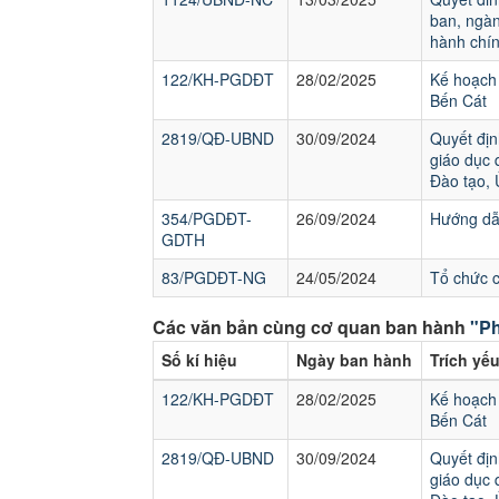
ban, ngàn
hành chín
122/KH-PGDĐT
28/02/2025
Kế hoạch 
Bến Cát
2819/QĐ-UBND
30/09/2024
Quyết địn
giáo dục 
Đào tạo,
354/PGDĐT-
26/09/2024
Hướng dẫn
GDTH
83/PGDĐT-NG
24/05/2024
Tổ chức 
Các văn bản cùng cơ quan ban hành
"Ph
Số kí hiệu
Ngày ban hành
Trích yế
122/KH-PGDĐT
28/02/2025
Kế hoạch 
Bến Cát
2819/QĐ-UBND
30/09/2024
Quyết địn
giáo dục 