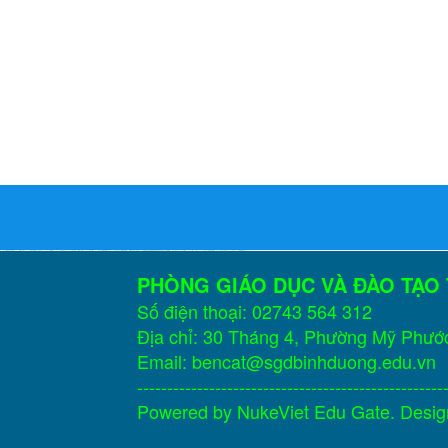
PHÒNG GIÁO DỤC VÀ ĐÀO TẠO
Số điện thoại: 02743 564 312
Địa chỉ: 30 Tháng 4, Phường Mỹ Phướ
Email: bencat@sgdbinhduong.edu.vn
---------------------------------------------------
Powered by
NukeViet Edu Gate
. Desi