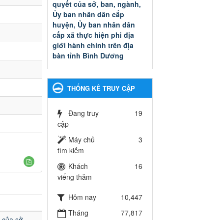
quyết của sở, ban, ngành,
Ủy ban nhân dân cấp
huyện, Ủy ban nhân dân
cấp xã thực hiện phi địa
giới hành chính trên địa
bàn tỉnh Bình Dương
Quyết đinh phê duyệt Danh
mục thủ tục hành chính thuộc
thẩm quyền giải quyết của sở,
THỐNG KÊ TRUY CẬP
ban, ngành, Ủy ban nhân dân
cấp huyện, Ủy ban nhân dân
cấp xã thực hiện phi địa giới
Đang truy
19
hành chính trên địa bàn tỉnh
cập
Bình Dương
Máy chủ
3
Ngày ban hành: 13/03/2025
tìm kiếm
Kế hoạch Phổ biến, giáo
Khách
16
dục pháp luật năm 2025 của
viếng thăm
ngành Giáo dục và Đào tạo
thành phố Bến Cát
Hôm nay
10,447
Kế hoạch Phổ biến, giáo dục
Tháng
77,817
pháp luật năm 2025 của
 của sở,