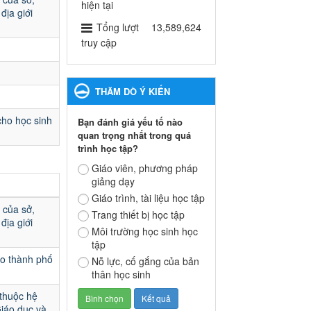
ngành Giáo dục và Đào tạo
hiện tại
địa giới
thành phố Bến Cát
Tổng lượt
13,589,624
Ngày ban hành: 28/02/2025
truy cập
Quyết định công bố thủ tục
hành chính bị bãi bỏ trong
THĂM DÒ Ý KIẾN
lĩnh vực giáo dục đào tạo
thuộc hệ giáo dục quốc
cho học sinh
Bạn đánh giá yếu tố nào
dân và cơ sở giáo dục khác
quan trọng nhất trong quá
thuộc thẩm quyền giải
trình học tập?
quyết của Sở Giáo dục và
Đào tạo, Ủy ban nhân dân
Giáo viên, phương pháp
giảng dạy
cấp huyện
Quyết định công bố thủ tục
Giáo trình, tài liệu học tập
 của sở,
hành chính bị bãi bỏ trong lĩnh
Trang thiết bị học tập
địa giới
vực giáo dục đào tạo thuộc hệ
Môi trường học sinh học
giáo dục quốc dân và cơ sở
tập
giáo dục khác thuộc thẩm
ạo thành phố
Nỗ lực, cố gắng của bản
quyền giải quyết của Sở Giáo
thân học sinh
dục và Đào tạo, Ủy ban nhân
dân cấp huyện
 thuộc hệ
Ngày ban hành: 30/09/2024
Giáo dục và