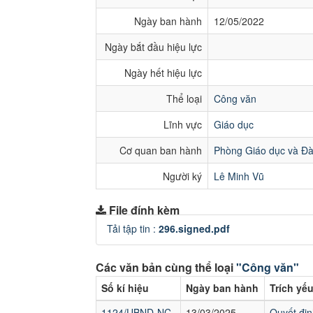
Ngày ban hành
12/05/2022
Ngày bắt đầu hiệu lực
Ngày hết hiệu lực
Thể loại
Công văn
Lĩnh vực
Giáo dục
Cơ quan ban hành
Phòng Giáo dục và Đà
Người ký
Lê Minh Vũ
File đính kèm
Tải tập tin :
296.signed.pdf
Các văn bản cùng thể loại
"Công văn"
Số kí hiệu
Ngày ban hành
Trích yế
1124/UBND-NC
13/03/2025
Quyết đin