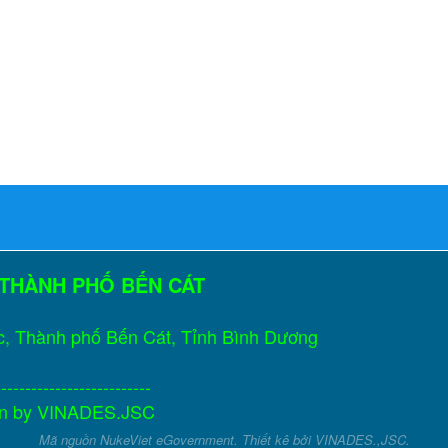
 THÀNH PHỐ BẾN CÁT
c, Thành phố Bến Cát, Tỉnh Bình Dương
--------------------------
gn by
VINADES.JSC
Mã nguồn
NukeViet eGovernment
. Thiết kê bởi
VINADES.,JSC
.