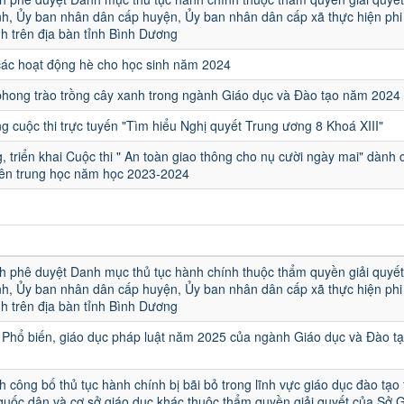
h, Ủy ban nhân dân cấp huyện, Ủy ban nhân dân cấp xã thực hiện phi 
h trên địa bàn tỉnh Bình Dương
các hoạt động hè cho học sinh năm 2024
hong trào trồng cây xanh trong ngành Giáo dục và Đào tạo năm 2024
 cuộc thi trực tuyến "Tìm hiểu Nghị quyết Trung ương 8 Khoá XIII"
, triển khai Cuộc thi " An toàn giao thông cho nụ cười ngày mai" dành 
iên trung học năm học 2023-2024
u
h phê duyệt Danh mục thủ tục hành chính thuộc thẩm quyền giải quyết
h, Ủy ban nhân dân cấp huyện, Ủy ban nhân dân cấp xã thực hiện phi 
h trên địa bàn tỉnh Bình Dương
Phổ biến, giáo dục pháp luật năm 2025 của ngành Giáo dục và Đào t
h công bố thủ tục hành chính bị bãi bỏ trong lĩnh vực giáo dục đào tạo
quốc dân và cơ sở giáo dục khác thuộc thẩm quyền giải quyết của Sở 