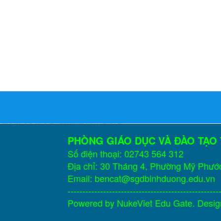
PHÒNG GIÁO DỤC VÀ ĐÀO TẠO
Số điện thoại: 02743 564 312
Địa chỉ: 30 Tháng 4, Phường Mỹ Phướ
Email: bencat@sgdbinhduong.edu.vn
---------------------------------------------------
Powered by
NukeViet Edu Gate
. Desi