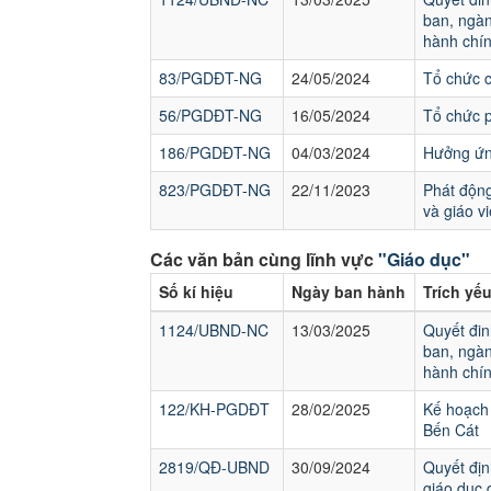
ban, ngàn
hành chín
83/PGDĐT-NG
24/05/2024
Tổ chức 
56/PGDĐT-NG
16/05/2024
Tổ chức p
186/PGDĐT-NG
04/03/2024
Hưởng ứng
823/PGDĐT-NG
22/11/2023
Phát động
và giáo v
Các văn bản cùng lĩnh vực
"Giáo dục"
Số kí hiệu
Ngày ban hành
Trích yế
1124/UBND-NC
13/03/2025
Quyết đin
ban, ngàn
hành chín
122/KH-PGDĐT
28/02/2025
Kế hoạch 
Bến Cát
2819/QĐ-UBND
30/09/2024
Quyết địn
giáo dục 