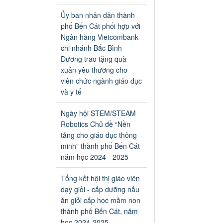
an toàn giao thông năm 2024
tại các cơ sở giáo dục trên địa
Ủy ban nhân dân thành
bàn thị xã Bến Cát
phố Bến Cát phối hợp với
Ngày ban hành: 04/03/2024
Ngân hàng Vietcombank
chi nhánh Bắc Bình
Kế hoạch thực hiện Chỉ thị
Dương trao tặng quà
số 16/CT-TTg ngày
xuân yêu thương cho
27/05/2023 của Thủ tướng
viên chức ngành giáo dục
Chính phủ về tăng cường
và y tế
phòng ngừa, đấu tranh tội
phạm, vi phạm pháp luật
Ngày hội STEM/STEAM
liên quan đến hoạt động tổ
Robotics Chủ đề “Nền
chức đánh bạc và đánh bạc
tảng cho giáo dục thông
Kế hoạch thực hiện Chỉ thị số
minh” thành phố Bến Cát
16/CT-TTg ngày 27/05/2023
của Thủ tướng Chính phủ về
năm học 2024 - 2025
tăng cường phòng ngừa, đấu
tranh tội phạm, vi phạm pháp
Tổng kết hội thị giáo viên
luật liên quan đến hoạt động
dạy giỏi - cấp dưỡng nấu
tổ chức đánh bạc và đánh bạc
ăn giỏi cấp học mầm non
Ngày ban hành: 04/03/2024
thành phố Bến Cát, năm
học 2024-2025