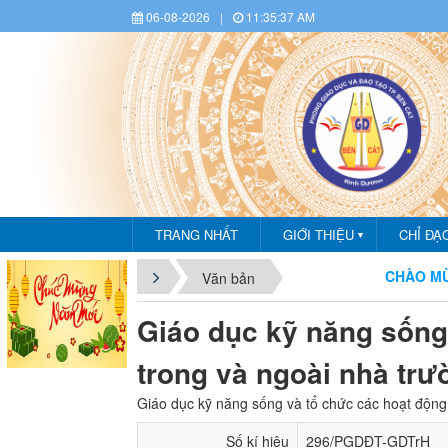
06-08-2026
|
11:35:38 AM
TRANG NHẤT
GIỚI THIỆU
CHỈ ĐẠ
▼
CHÀO MỪNG BẠ
Văn bản
Giáo dục kỹ năng sống
trong và ngoài nhà trư
Giáo dục kỹ năng sống và tổ chức các hoạt động 
Số kí hiệu
296/PGDĐT-GDTrH