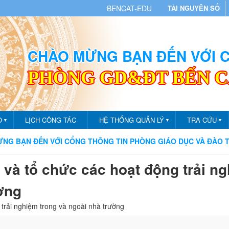
BENCAT-EDU
TÀI NGUYÊN SỐ
CHÀO MỪNG BẠN ĐẾN VỚI
PHÒNG GD&ĐT BẾN 
O
LỊCH CÔNG TÁC
HỆ THỐNG QUẢN LÝ
TRA CỨU
▼
▼
▼
N ĐẾN VỚI CỔNG THÔNG TIN PHÒNG GIÁO DỤC VÀ ĐÀO TẠO TH
 và tổ chức các hoạt động trải n
ờng
trải nghiệm trong và ngoài nhà trường