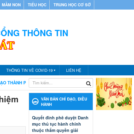
MẦM NON
TIỂU HỌC
TRUNG HỌC CƠ SỞ
 CỔNG THÔNG TIN
CÁT
THÔNG TIN VỀ COVID-19
LIÊN HỆ
▼
ÀNH PHỐ BẾN CÁT
CHÀO MỪNG BẠN ĐẾN VỚI CỔNG THÔN
ghiệm
VĂN BẢN CHỈ ĐẠO, ĐIỀU
HÀNH
Quyết đinh phê duyệt Danh
mục thủ tục hành chính
thuộc thẩm quyền giải