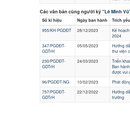
Các văn bản cùng người ký
"Lê Minh Vũ
Số kí hiệu
Ngày ban hành
Trích yế
955/KH-PGDĐT
28/12/2023
Kế hoạch 
2024
347/PGDĐT-
05/05/2023
Hướng dẫn
GDTrH
thư viện 
230/PGDĐT-
24/03/2023
Triển kh
GDTrH
Ban hành 
được vui 
96/PGDĐT-NG
10/02/2023
Phát động
757/PGDĐT-
22/12/2022
Hướng dẫn
GDTrH
trường