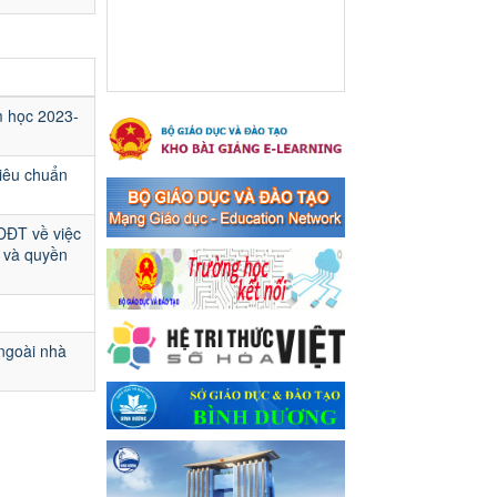
Ngày ban hành: 16/05/2024
Thông báo về việc treo
Quốc kỳ và nghỉ lễ kỉ niệm
49 năm ngày Giải phóng
m học 2023-
hoàn toàn miền năm -
thống nhất đất nước
(30/4/1975-30/4/2024) và
iêu chuẩn
Quốc tế lao động 01/5
Thông báo về việc treo Quốc
DĐT về việc
kỳ và nghỉ lễ kỉ niệm 49 năm
 và quyền
ngày Giải phóng hoàn toàn
miền năm - thống nhất đất
nước (30/4/1975-30/4/2024)
và Quốc tế lao động 01/5
 ngoài nhà
Ngày ban hành: 24/04/2024
Kế hoạch phổ biến. giáo
dục pháp luật năm 2024 của
ngành Giáo dục và Đào tạo
thị xã Bến Cát
Kế hoạch phổ biến. giáo dục