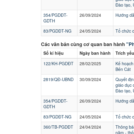
Đào tạo,
354/PGDĐT-
26/09/2024
Hướng dẫn
GDTH
83/PGDĐT-NG
24/05/2024
Tổ chức 
Các văn bản cùng cơ quan ban hành
"Ph
Số kí hiệu
Ngày ban hành
Trích yế
122/KH-PGDĐT
28/02/2025
Kế hoạch 
Bến Cát
2819/QĐ-UBND
30/09/2024
Quyết địn
giáo dục 
Đào tạo,
354/PGDĐT-
26/09/2024
Hướng dẫn
GDTH
83/PGDĐT-NG
24/05/2024
Tổ chức 
360/TB-PGDĐT
24/04/2024
Thông báo
năm - thố