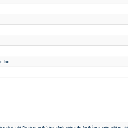
o tạo
u
h phê duyệt Danh mục thủ tục hành chính thuộc thẩm quyền giải quyết