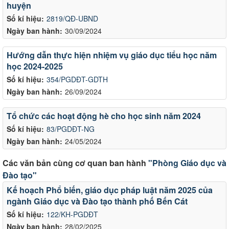
huyện
Số kí hiệu:
2819/QĐ-UBND
Ngày ban hành:
30/09/2024
Hướng dẫn thực hiện nhiệm vụ giáo dục tiểu học năm
học 2024-2025
Số kí hiệu:
354/PGDĐT-GDTH
Ngày ban hành:
26/09/2024
Tổ chức các hoạt động hè cho học sinh năm 2024
Số kí hiệu:
83/PGDĐT-NG
Ngày ban hành:
24/05/2024
Các văn bản cùng cơ quan ban hành
"Phòng Giáo dục và
Đào tạo"
Kế hoạch Phổ biến, giáo dục pháp luật năm 2025 của
ngành Giáo dục và Đào tạo thành phố Bến Cát
Số kí hiệu:
122/KH-PGDĐT
Ngày ban hành:
28/02/2025