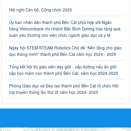
Về việc thống kê, lập danh sách đề xuất học sinh nhận học
Hội nghị Cán bộ, Công chức 2025
bổng, hỗ trợ của Chương trình "Tiếp sức đến trường" năm
học 2023-2024
Ủy ban nhân dân thành phố Bến Cát phối hợp với Ngân
Về việc thống kê, lập danh sách đề xuất học sinh nhận học bổng,
hàng Vietcombank chi nhánh Bắc Bình Dương trao tặng quà
hỗ trợ của Chương trình "Tiếp sức đến trường" năm học 2023-
xuân yêu thương cho viên chức ngành giáo dục và y tế
2024
Ngày ban hành: 22/08/2023
Ngày hội STEM/STEAM Robotics Chủ đề “Nền tảng cho giáo
dục thông minh” thành phố Bến Cát năm học 2024 - 2025
Triển khai Kế hoạch Triển khai các hoạt động hưởng ứng
phong trào vệ sinh yêu nước nâng cao sức khỏe nhân dân
Tổng kết hội thị giáo viên dạy giỏi - cấp dưỡng nấu ăn giỏi
năm 2023
cấp học mầm non thành phố Bến Cát, năm học 2024-2025
Triển khai Kế hoạch Triển khai các hoạt động hưởng ứng phong
trào vệ sinh yêu nước nâng cao sức khỏe nhân dân năm 2023
Phòng Giáo dục và Đào tạo thành phố Bến Cát tổ chức Hội
Ngày ban hành: 10/08/2023
trại truyền thống lần thứ IX năm học 2024- 2025
Khẩn trương triển khai các biện pháp tăng cường công tác
phòng, chống bệnh tay chân miệng trong các cơ sở giáo
dục mầm non, trường mẫu giáo, trường tiểu học
Khẩn trương triển khai các biện pháp tăng cường công tác phòng,
chống bệnh tay chân miệng trong các cơ sở giáo dục mầm non,
trường mẫu giáo, trường tiểu học