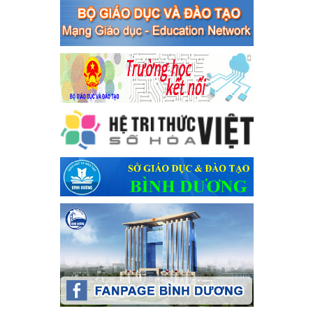
toàn giao thông năm 2024 tại các cơ sở giáo dục trên địa bàn thị
xã Bến Cát
Ngày ban hành: 04/03/2024
Kế hoạch thực hiện Chỉ thị số 16/CT-TTg ngày 27/05/2023
của Thủ tướng Chính phủ về tăng cường phòng ngừa, đấu
tranh tội phạm, vi phạm pháp luật liên quan đến hoạt động
tổ chức đánh bạc và đánh bạc
Kế hoạch thực hiện Chỉ thị số 16/CT-TTg ngày 27/05/2023 của
Thủ tướng Chính phủ về tăng cường phòng ngừa, đấu tranh tội
phạm, vi phạm pháp luật liên quan đến hoạt động tổ chức đánh
bạc và đánh bạc
Ngày ban hành: 04/03/2024
Kế hoạch Tổ chức Hội trại truyền thống học sinh thị xã Bến
Cát Lần thứ VIII, năm học 2023-2024
Kế hoạch Tổ chức Hội trại truyền thống học sinh thị xã Bến Cát
Lần thứ VIII, năm học 2023-2024
Ngày ban hành: 28/12/2023
Phối hợp rà soát nhu cầu tiêm vắc xin phòng Covid 19
Phối hợp rà soát nhu cầu tiêm vắc xin phòng Covid 19