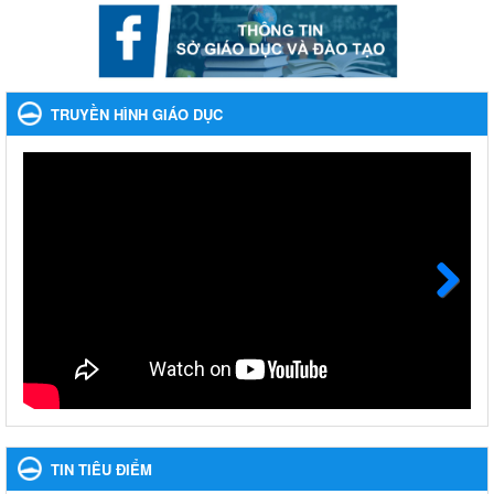
Ngày ban hành: 22/11/2023
Phát động, triển khai Cuộc thi " An toàn giao thông cho nụ
cười ngày mai" dành cho học sinh và giáo viên trung học
TRUYỀN HÌNH GIÁO DỤC
năm học 2023-2024
Phát động, triển khai Cuộc thi " An toàn giao thông cho nụ cười
ngày mai" dành cho học sinh và giáo viên trung học năm học
2023-2024
Ngày ban hành: 22/11/2023
Nhắc nhỡ thực hiện thanh toán không dùng tiền mặt các
khoản thu trong nhà trường năm học 2023-2024 và các năm
tiếp theo
Next
Nhắc nhỡ thực hiện thanh toán không dùng tiền mặt các khoản
thu trong nhà trường năm học 2023-2024 và các năm tiếp theo
Ngày ban hành: 27/09/2023
Hưởng ứng cuộc thi Tìm hiểu Luật Phòng, chống ma túy
Hưởng ứng cuộc thi Tìm hiểu Luật Phòng, chống ma túy
TIN TIÊU ĐIỂM
Ngày ban hành: 06/09/2023