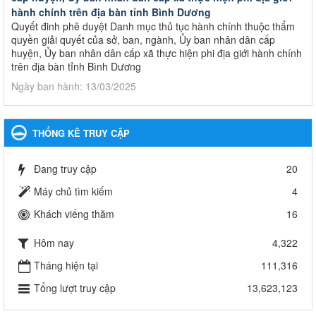
hành chính trên địa bàn tỉnh Bình Dương
Quyết đinh phê duyệt Danh mục thủ tục hành chính thuộc thẩm
quyền giải quyết của sở, ban, ngành, Ủy ban nhân dân cấp
huyện, Ủy ban nhân dân cấp xã thực hiện phi địa giới hành chính
trên địa bàn tỉnh Bình Dương
Ngày ban hành: 13/03/2025
Kế hoạch Phổ biến, giáo dục pháp luật năm 2025 của ngành
Giáo dục và Đào tạo thành phố Bến Cát
THỐNG KÊ TRUY CẬP
Kế hoạch Phổ biến, giáo dục pháp luật năm 2025 của ngành
Giáo dục và Đào tạo thành phố Bến Cát
Đang truy cập
20
Ngày ban hành: 28/02/2025
Máy chủ tìm kiếm
4
Quyết định công bố thủ tục hành chính bị bãi bỏ trong lĩnh
Khách viếng thăm
16
vực giáo dục đào tạo thuộc hệ giáo dục quốc dân và cơ sở
giáo dục khác thuộc thẩm quyền giải quyết của Sở Giáo dục
Hôm nay
4,322
và Đào tạo, Ủy ban nhân dân cấp huyện
Quyết định công bố thủ tục hành chính bị bãi bỏ trong lĩnh vực
Tháng hiện tại
111,316
giáo dục đào tạo thuộc hệ giáo dục quốc dân và cơ sở giáo dục
Tổng lượt truy cập
13,623,123
khác thuộc thẩm quyền giải quyết của Sở Giáo dục và Đào tạo,
Ủy ban nhân dân cấp huyện