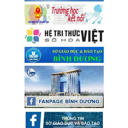
Kế hoạch thực hiện Chỉ thị số 16/CT-TTg ngày 27/05/2023
của Thủ tướng Chính phủ về tăng cường phòng ngừa, đấu
tranh tội phạm, vi phạm pháp luật liên quan đến hoạt động
tổ chức đánh bạc và đánh bạc
Kế hoạch thực hiện Chỉ thị số 16/CT-TTg ngày 27/05/2023 của
Thủ tướng Chính phủ về tăng cường phòng ngừa, đấu tranh tội
phạm, vi phạm pháp luật liên quan đến hoạt động tổ chức đánh
bạc và đánh bạc
Ngày ban hành: 04/03/2024
Kế hoạch Tổ chức Hội trại truyền thống học sinh thị xã Bến
Cát Lần thứ VIII, năm học 2023-2024
Kế hoạch Tổ chức Hội trại truyền thống học sinh thị xã Bến Cát
Lần thứ VIII, năm học 2023-2024
Ngày ban hành: 28/12/2023
Phối hợp rà soát nhu cầu tiêm vắc xin phòng Covid 19
Phối hợp rà soát nhu cầu tiêm vắc xin phòng Covid 19
Ngày ban hành: 22/11/2023