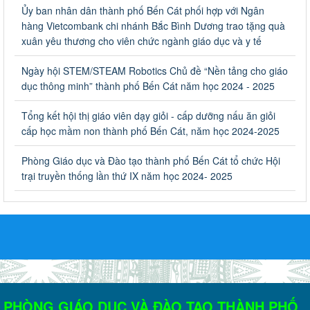
học 2023-2024
Ủy ban nhân dân thành phố Bến Cát phối hợp với Ngân
Về việc thống kê, lập danh sách đề xuất học sinh nhận học bổng,
hàng Vietcombank chi nhánh Bắc Bình Dương trao tặng quà
hỗ trợ của Chương trình "Tiếp sức đến trường" năm học 2023-
xuân yêu thương cho viên chức ngành giáo dục và y tế
2024
Ngày ban hành: 22/08/2023
Ngày hội STEM/STEAM Robotics Chủ đề “Nền tảng cho giáo
dục thông minh” thành phố Bến Cát năm học 2024 - 2025
Triển khai Kế hoạch Triển khai các hoạt động hưởng ứng
phong trào vệ sinh yêu nước nâng cao sức khỏe nhân dân
Tổng kết hội thị giáo viên dạy giỏi - cấp dưỡng nấu ăn giỏi
năm 2023
cấp học mầm non thành phố Bến Cát, năm học 2024-2025
Triển khai Kế hoạch Triển khai các hoạt động hưởng ứng phong
trào vệ sinh yêu nước nâng cao sức khỏe nhân dân năm 2023
Phòng Giáo dục và Đào tạo thành phố Bến Cát tổ chức Hội
Ngày ban hành: 10/08/2023
trại truyền thống lần thứ IX năm học 2024- 2025
Khẩn trương triển khai các biện pháp tăng cường công tác
phòng, chống bệnh tay chân miệng trong các cơ sở giáo
dục mầm non, trường mẫu giáo, trường tiểu học
Khẩn trương triển khai các biện pháp tăng cường công tác phòng,
chống bệnh tay chân miệng trong các cơ sở giáo dục mầm non,
trường mẫu giáo, trường tiểu học
Ngày ban hành: 02/08/2023
PHÒNG GIÁO DỤC VÀ ĐÀO TẠO THÀNH PHỐ
Kế hoạch Tổ chức tập huấn, bồi dường công tác đảm bảo