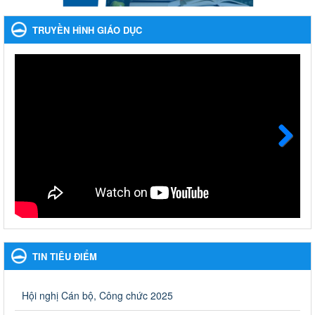
Phát động, triển khai Cuộc thi " An toàn giao thông cho nụ
cười ngày mai" dành cho học sinh và giáo viên trung học
TRUYỀN HÌNH GIÁO DỤC
năm học 2023-2024
Phát động, triển khai Cuộc thi " An toàn giao thông cho nụ cười
ngày mai" dành cho học sinh và giáo viên trung học năm học
2023-2024
Ngày ban hành: 22/11/2023
Nhắc nhỡ thực hiện thanh toán không dùng tiền mặt các
khoản thu trong nhà trường năm học 2023-2024 và các năm
tiếp theo
Next
Nhắc nhỡ thực hiện thanh toán không dùng tiền mặt các khoản
thu trong nhà trường năm học 2023-2024 và các năm tiếp theo
Ngày ban hành: 27/09/2023
Hưởng ứng cuộc thi Tìm hiểu Luật Phòng, chống ma túy
Hưởng ứng cuộc thi Tìm hiểu Luật Phòng, chống ma túy
TIN TIÊU ĐIỂM
Ngày ban hành: 06/09/2023
Về việc thống kê, lập danh sách đề xuất học sinh nhận học
Hội nghị Cán bộ, Công chức 2025
bổng, hỗ trợ của Chương trình "Tiếp sức đến trường" năm