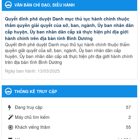
VĂN BẢN CHỈ ĐẠO, ĐIỀU HÀNH
Quyết đinh phê duyệt Danh mục thủ tục hành chính thuộc
thẩm quyền giải quyết của sở, ban, ngành, Ủy ban nhân dân
cấp huyện, Ủy ban nhân dân cấp xã thực hiện phi địa giới
hành chính trên địa bàn tỉnh Bình Dương
Quyết đinh phê duyệt Danh mục thủ tục hành chính thuộc thẩm
quyền giải quyết của sở, ban, ngành, Ủy ban nhân dân cấp
huyện, Ủy ban nhân dân cấp xã thực hiện phi địa giới hành chính
trên địa bàn tỉnh Bình Dương
Ngày ban hành: 13/03/2025
Kế hoạch Phổ biến, giáo dục pháp luật năm 2025 của ngành
Giáo dục và Đào tạo thành phố Bến Cát
THỐNG KÊ TRUY CẬP
Kế hoạch Phổ biến, giáo dục pháp luật năm 2025 của ngành
Giáo dục và Đào tạo thành phố Bến Cát
Đang truy cập
57
Ngày ban hành: 28/02/2025
Máy chủ tìm kiếm
2
Quyết định công bố thủ tục hành chính bị bãi bỏ trong lĩnh
Khách viếng thăm
55
vực giáo dục đào tạo thuộc hệ giáo dục quốc dân và cơ sở
giáo dục khác thuộc thẩm quyền giải quyết của Sở Giáo dục