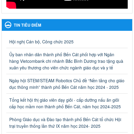
Ngày ban hành: 27/09/2023
Hưởng ứng cuộc thi Tìm hiểu Luật Phòng, chống ma túy
Hưởng ứng cuộc thi Tìm hiểu Luật Phòng, chống ma túy
TIN TIÊU ĐIỂM
Ngày ban hành: 06/09/2023
Về việc thống kê, lập danh sách đề xuất học sinh nhận học
Hội nghị Cán bộ, Công chức 2025
bổng, hỗ trợ của Chương trình "Tiếp sức đến trường" năm
học 2023-2024
Ủy ban nhân dân thành phố Bến Cát phối hợp với Ngân
Về việc thống kê, lập danh sách đề xuất học sinh nhận học bổng,
hàng Vietcombank chi nhánh Bắc Bình Dương trao tặng quà
hỗ trợ của Chương trình "Tiếp sức đến trường" năm học 2023-
xuân yêu thương cho viên chức ngành giáo dục và y tế
2024
Ngày ban hành: 22/08/2023
Ngày hội STEM/STEAM Robotics Chủ đề “Nền tảng cho giáo
dục thông minh” thành phố Bến Cát năm học 2024 - 2025
Triển khai Kế hoạch Triển khai các hoạt động hưởng ứng
phong trào vệ sinh yêu nước nâng cao sức khỏe nhân dân
Tổng kết hội thị giáo viên dạy giỏi - cấp dưỡng nấu ăn giỏi
năm 2023
cấp học mầm non thành phố Bến Cát, năm học 2024-2025
Triển khai Kế hoạch Triển khai các hoạt động hưởng ứng phong
trào vệ sinh yêu nước nâng cao sức khỏe nhân dân năm 2023
Phòng Giáo dục và Đào tạo thành phố Bến Cát tổ chức Hội
Ngày ban hành: 10/08/2023
trại truyền thống lần thứ IX năm học 2024- 2025
Khẩn trương triển khai các biện pháp tăng cường công tác