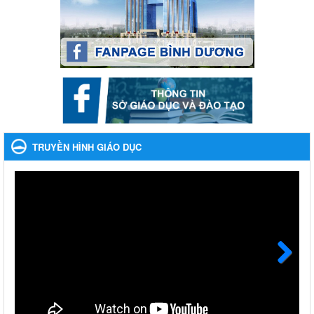
Lần thứ VIII, năm học 2023-2024
Ngày ban hành: 28/12/2023
Phối hợp rà soát nhu cầu tiêm vắc xin phòng Covid 19
Phối hợp rà soát nhu cầu tiêm vắc xin phòng Covid 19
Ngày ban hành: 22/11/2023
Phát động, triển khai Cuộc thi " An toàn giao thông cho nụ
cười ngày mai" dành cho học sinh và giáo viên trung học
TRUYỀN HÌNH GIÁO DỤC
năm học 2023-2024
Phát động, triển khai Cuộc thi " An toàn giao thông cho nụ cười
ngày mai" dành cho học sinh và giáo viên trung học năm học
2023-2024
Ngày ban hành: 22/11/2023
Nhắc nhỡ thực hiện thanh toán không dùng tiền mặt các
khoản thu trong nhà trường năm học 2023-2024 và các năm
tiếp theo
Next
Nhắc nhỡ thực hiện thanh toán không dùng tiền mặt các khoản
thu trong nhà trường năm học 2023-2024 và các năm tiếp theo