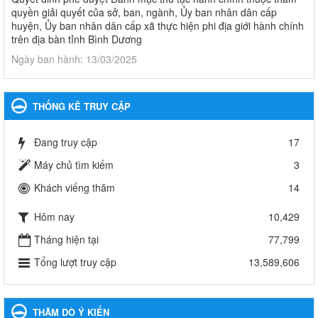
quyền giải quyết của sở, ban, ngành, Ủy ban nhân dân cấp
huyện, Ủy ban nhân dân cấp xã thực hiện phi địa giới hành chính
trên địa bàn tỉnh Bình Dương
Ngày ban hành: 13/03/2025
Kế hoạch Phổ biến, giáo dục pháp luật năm 2025 của ngành
Giáo dục và Đào tạo thành phố Bến Cát
THỐNG KÊ TRUY CẬP
Kế hoạch Phổ biến, giáo dục pháp luật năm 2025 của ngành
Giáo dục và Đào tạo thành phố Bến Cát
Đang truy cập
17
Ngày ban hành: 28/02/2025
Máy chủ tìm kiếm
3
Quyết định công bố thủ tục hành chính bị bãi bỏ trong lĩnh
Khách viếng thăm
14
vực giáo dục đào tạo thuộc hệ giáo dục quốc dân và cơ sở
giáo dục khác thuộc thẩm quyền giải quyết của Sở Giáo dục
Hôm nay
10,429
và Đào tạo, Ủy ban nhân dân cấp huyện
Quyết định công bố thủ tục hành chính bị bãi bỏ trong lĩnh vực
Tháng hiện tại
77,799
giáo dục đào tạo thuộc hệ giáo dục quốc dân và cơ sở giáo dục
Tổng lượt truy cập
13,589,606
khác thuộc thẩm quyền giải quyết của Sở Giáo dục và Đào tạo,
Ủy ban nhân dân cấp huyện
Ngày ban hành: 30/09/2024
THĂM DÒ Ý KIẾN