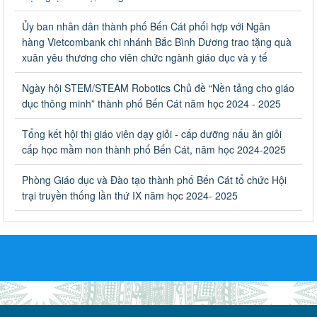
bổng, hỗ trợ của Chương trình "Tiếp sức đến trường" năm
học 2023-2024
Ủy ban nhân dân thành phố Bến Cát phối hợp với Ngân
Về việc thống kê, lập danh sách đề xuất học sinh nhận học bổng,
hàng Vietcombank chi nhánh Bắc Bình Dương trao tặng quà
hỗ trợ của Chương trình "Tiếp sức đến trường" năm học 2023-
xuân yêu thương cho viên chức ngành giáo dục và y tế
2024
Ngày ban hành: 22/08/2023
Ngày hội STEM/STEAM Robotics Chủ đề “Nền tảng cho giáo
dục thông minh” thành phố Bến Cát năm học 2024 - 2025
Triển khai Kế hoạch Triển khai các hoạt động hưởng ứng
phong trào vệ sinh yêu nước nâng cao sức khỏe nhân dân
Tổng kết hội thị giáo viên dạy giỏi - cấp dưỡng nấu ăn giỏi
năm 2023
cấp học mầm non thành phố Bến Cát, năm học 2024-2025
Triển khai Kế hoạch Triển khai các hoạt động hưởng ứng phong
trào vệ sinh yêu nước nâng cao sức khỏe nhân dân năm 2023
Phòng Giáo dục và Đào tạo thành phố Bến Cát tổ chức Hội
Ngày ban hành: 10/08/2023
trại truyền thống lần thứ IX năm học 2024- 2025
Khẩn trương triển khai các biện pháp tăng cường công tác
phòng, chống bệnh tay chân miệng trong các cơ sở giáo
dục mầm non, trường mẫu giáo, trường tiểu học
Khẩn trương triển khai các biện pháp tăng cường công tác phòng,
chống bệnh tay chân miệng trong các cơ sở giáo dục mầm non,
trường mẫu giáo, trường tiểu học
Ngày ban hành: 02/08/2023