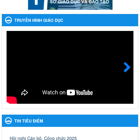
Phát động, triển khai Cuộc thi " An toàn giao thông cho nụ
cười ngày mai" dành cho học sinh và giáo viên trung học
TRUYỀN HÌNH GIÁO DỤC
năm học 2023-2024
Phát động, triển khai Cuộc thi " An toàn giao thông cho nụ cười
ngày mai" dành cho học sinh và giáo viên trung học năm học
2023-2024
Ngày ban hành: 22/11/2023
Nhắc nhỡ thực hiện thanh toán không dùng tiền mặt các
khoản thu trong nhà trường năm học 2023-2024 và các năm
tiếp theo
Next
Nhắc nhỡ thực hiện thanh toán không dùng tiền mặt các khoản
thu trong nhà trường năm học 2023-2024 và các năm tiếp theo
Ngày ban hành: 27/09/2023
Hưởng ứng cuộc thi Tìm hiểu Luật Phòng, chống ma túy
Hưởng ứng cuộc thi Tìm hiểu Luật Phòng, chống ma túy
TIN TIÊU ĐIỂM
Ngày ban hành: 06/09/2023
Về việc thống kê, lập danh sách đề xuất học sinh nhận học
Hội nghị Cán bộ, Công chức 2025