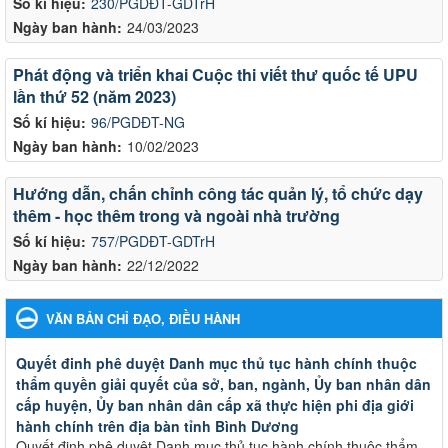
Số kí hiệu:
230/PGDĐT-GDTrH
Ngày ban hành:
24/03/2023
Phát động và triển khai Cuộc thi viết thư quốc tế UPU
lần thứ 52 (năm 2023)
Số kí hiệu:
96/PGDĐT-NG
Ngày ban hành:
10/02/2023
Hướng dẫn, chấn chỉnh công tác quản lý, tổ chức dạy
thêm - học thêm trong và ngoài nhà trường
Số kí hiệu:
757/PGDĐT-GDTrH
Ngày ban hành:
22/12/2022
VĂN BẢN CHỈ ĐẠO, ĐIỀU HÀNH
Quyết đinh phê duyệt Danh mục thủ tục hành chính thuộc
thẩm quyền giải quyết của sở, ban, ngành, Ủy ban nhân dân
cấp huyện, Ủy ban nhân dân cấp xã thực hiện phi địa giới
hành chính trên địa bàn tỉnh Bình Dương
Quyết đinh phê duyệt Danh mục thủ tục hành chính thuộc thẩm