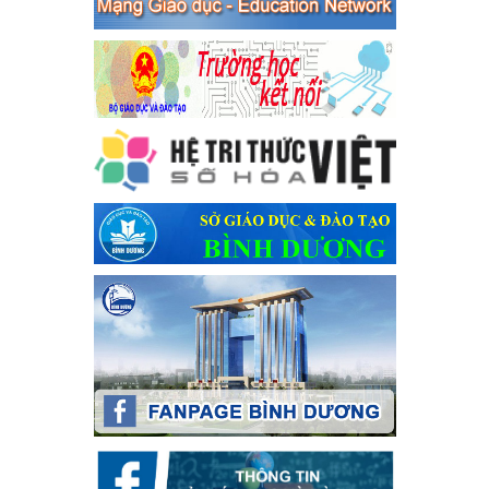
Ngày ban hành: 04/03/2024
Kế hoạch thực hiện Chỉ thị số 16/CT-TTg ngày 27/05/2023
của Thủ tướng Chính phủ về tăng cường phòng ngừa, đấu
tranh tội phạm, vi phạm pháp luật liên quan đến hoạt động
tổ chức đánh bạc và đánh bạc
Kế hoạch thực hiện Chỉ thị số 16/CT-TTg ngày 27/05/2023 của
Thủ tướng Chính phủ về tăng cường phòng ngừa, đấu tranh tội
phạm, vi phạm pháp luật liên quan đến hoạt động tổ chức đánh
bạc và đánh bạc
Ngày ban hành: 04/03/2024
Kế hoạch Tổ chức Hội trại truyền thống học sinh thị xã Bến
Cát Lần thứ VIII, năm học 2023-2024
Kế hoạch Tổ chức Hội trại truyền thống học sinh thị xã Bến Cát
Lần thứ VIII, năm học 2023-2024
Ngày ban hành: 28/12/2023
Phối hợp rà soát nhu cầu tiêm vắc xin phòng Covid 19
Phối hợp rà soát nhu cầu tiêm vắc xin phòng Covid 19
Ngày ban hành: 22/11/2023