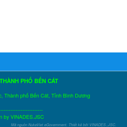
 THÀNH PHỐ BẾN CÁT
c, Thành phố Bến Cát, Tỉnh Bình Dương
--------------------------
gn by
VINADES.JSC
Mã nguồn
NukeViet eGovernment
. Thiết kê bởi
VINADES.,JSC
.