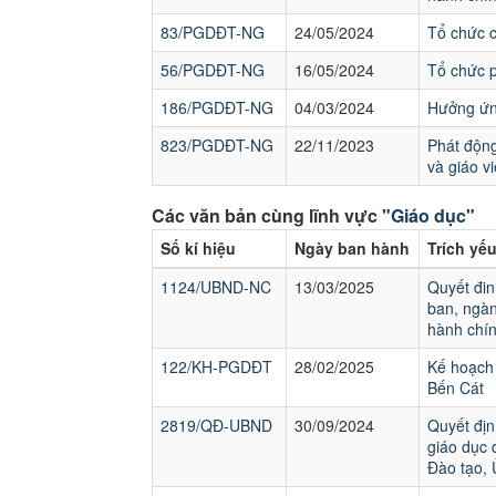
83/PGDĐT-NG
24/05/2024
Tổ chức 
56/PGDĐT-NG
16/05/2024
Tổ chức p
186/PGDĐT-NG
04/03/2024
Hưởng ứng
823/PGDĐT-NG
22/11/2023
Phát động
và giáo v
Các văn bản cùng lĩnh vực
"Giáo dục"
Số kí hiệu
Ngày ban hành
Trích yế
1124/UBND-NC
13/03/2025
Quyết đin
ban, ngàn
hành chín
122/KH-PGDĐT
28/02/2025
Kế hoạch 
Bến Cát
2819/QĐ-UBND
30/09/2024
Quyết địn
giáo dục 
Đào tạo,