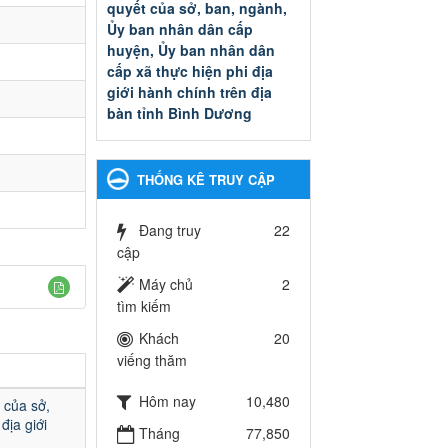
quyết của sở, ban, ngành,
Ủy ban nhân dân cấp
huyện, Ủy ban nhân dân
cấp xã thực hiện phi địa
giới hành chính trên địa
bàn tỉnh Bình Dương
Quyết đinh phê duyệt Danh
mục thủ tục hành chính thuộc
thẩm quyền giải quyết của sở,
THỐNG KÊ TRUY CẬP
ban, ngành, Ủy ban nhân dân
cấp huyện, Ủy ban nhân dân
cấp xã thực hiện phi địa giới
Đang truy
22
hành chính trên địa bàn tỉnh
cập
Bình Dương
Máy chủ
2
Ngày ban hành: 13/03/2025
tìm kiếm
Kế hoạch Phổ biến, giáo
Khách
20
dục pháp luật năm 2025 của
viếng thăm
ngành Giáo dục và Đào tạo
thành phố Bến Cát
Hôm nay
10,480
 của sở,
Kế hoạch Phổ biến, giáo dục
địa giới
Tháng
77,850
pháp luật năm 2025 của