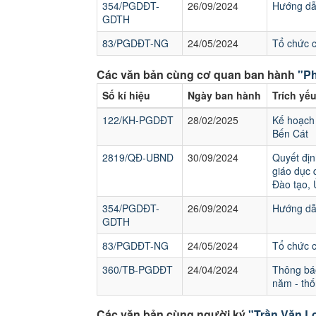
354/PGDĐT-
26/09/2024
Hướng dẫn
GDTH
83/PGDĐT-NG
24/05/2024
Tổ chức 
Các văn bản cùng cơ quan ban hành
"Ph
Số kí hiệu
Ngày ban hành
Trích yế
122/KH-PGDĐT
28/02/2025
Kế hoạch 
Bến Cát
2819/QĐ-UBND
30/09/2024
Quyết địn
giáo dục 
Đào tạo,
354/PGDĐT-
26/09/2024
Hướng dẫn
GDTH
83/PGDĐT-NG
24/05/2024
Tổ chức 
360/TB-PGDĐT
24/04/2024
Thông báo
năm - thố
Các văn bản cùng người ký
"Trần Văn L