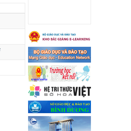
Ngày ban hành: 16/05/2024
Thông báo về việc treo
Quốc kỳ và nghỉ lễ kỉ niệm
49 năm ngày Giải phóng
hoàn toàn miền năm -
thống nhất đất nước
(30/4/1975-30/4/2024) và
2
Quốc tế lao động 01/5
Thông báo về việc treo Quốc
kỳ và nghỉ lễ kỉ niệm 49 năm
ngày Giải phóng hoàn toàn
miền năm - thống nhất đất
nước (30/4/1975-30/4/2024)
và Quốc tế lao động 01/5
Ngày ban hành: 24/04/2024
Kế hoạch phổ biến. giáo
dục pháp luật năm 2024 của
ngành Giáo dục và Đào tạo
thị xã Bến Cát
Kế hoạch phổ biến. giáo dục