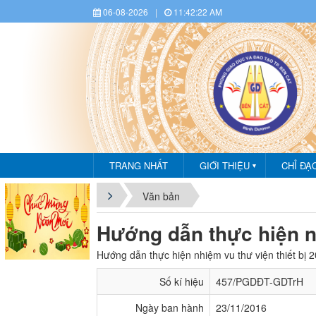
06-08-2026
|
11:42:22 AM
TRANG NHẤT
GIỚI THIỆU
CHỈ ĐẠ
▼
Văn bản
Hướng dẫn thực hiện nh
Hướng dẫn thực hiện nhiệm vu thư viện thiết bị 
Số kí hiệu
457/PGDĐT-GDTrH
Ngày ban hành
23/11/2016