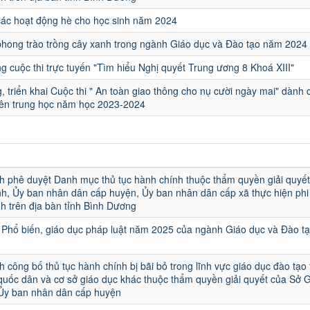
các hoạt động hè cho học sinh năm 2024
hong trào trồng cây xanh trong ngành Giáo dục và Đào tạo năm 2024
 cuộc thi trực tuyến "Tìm hiểu Nghị quyết Trung ương 8 Khoá XIII"
, triển khai Cuộc thi " An toàn giao thông cho nụ cười ngày mai" dành 
iên trung học năm học 2023-2024
u
h phê duyệt Danh mục thủ tục hành chính thuộc thẩm quyền giải quyết
h, Ủy ban nhân dân cấp huyện, Ủy ban nhân dân cấp xã thực hiện phi 
h trên địa bàn tỉnh Bình Dương
Phổ biến, giáo dục pháp luật năm 2025 của ngành Giáo dục và Đào t
h công bố thủ tục hành chính bị bãi bỏ trong lĩnh vực giáo dục đào tạo
quốc dân và cơ sở giáo dục khác thuộc thẩm quyền giải quyết của Sở 
 Ủy ban nhân dân cấp huyện