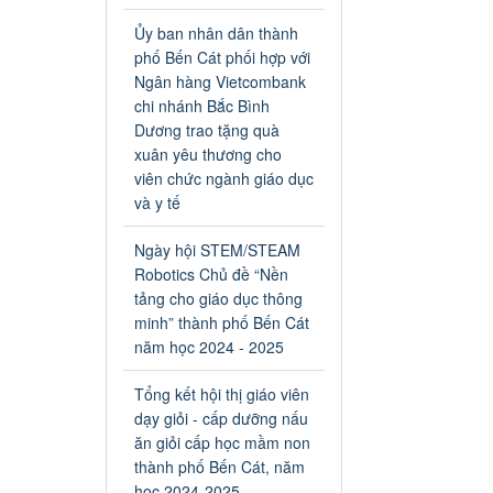
an toàn giao thông năm 2024
tại các cơ sở giáo dục trên địa
Ủy ban nhân dân thành
bàn thị xã Bến Cát
phố Bến Cát phối hợp với
Ngày ban hành: 04/03/2024
Ngân hàng Vietcombank
chi nhánh Bắc Bình
Kế hoạch thực hiện Chỉ thị
Dương trao tặng quà
số 16/CT-TTg ngày
xuân yêu thương cho
27/05/2023 của Thủ tướng
viên chức ngành giáo dục
Chính phủ về tăng cường
và y tế
phòng ngừa, đấu tranh tội
phạm, vi phạm pháp luật
Ngày hội STEM/STEAM
liên quan đến hoạt động tổ
Robotics Chủ đề “Nền
chức đánh bạc và đánh bạc
tảng cho giáo dục thông
Kế hoạch thực hiện Chỉ thị số
minh” thành phố Bến Cát
16/CT-TTg ngày 27/05/2023
của Thủ tướng Chính phủ về
năm học 2024 - 2025
tăng cường phòng ngừa, đấu
tranh tội phạm, vi phạm pháp
Tổng kết hội thị giáo viên
luật liên quan đến hoạt động
dạy giỏi - cấp dưỡng nấu
tổ chức đánh bạc và đánh bạc
ăn giỏi cấp học mầm non
Ngày ban hành: 04/03/2024
thành phố Bến Cát, năm
học 2024-2025