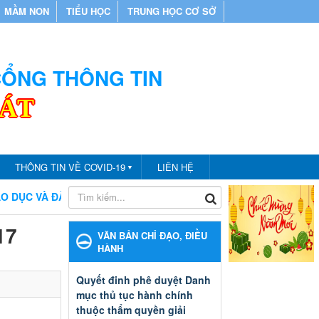
MẦM NON
TIỂU HỌC
TRUNG HỌC CƠ SỞ
 CỔNG THÔNG TIN
CÁT
THÔNG TIN VỀ COVID-19
LIÊN HỆ
▼
 VÀ ĐÀO TẠO THÀNH PHỐ BẾN CÁT
CHÀO MỪNG BẠN ĐẾN 
17
VĂN BẢN CHỈ ĐẠO, ĐIỀU
HÀNH
Quyết đinh phê duyệt Danh
mục thủ tục hành chính
thuộc thẩm quyền giải