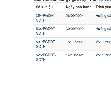
Số kí hiệu
Ngày ban hành
Trích yế
354/PGDĐT-
26/09/2024
Hướng dẫn
GDTH
534/PGDĐT-
30/09/2022
Hướng dẫ
GDTH
591/PGDĐT-
15/11/2021
V/v hướng
GDTH
525/PGDĐT-
14/10/2021
V/v hướn
GDTH