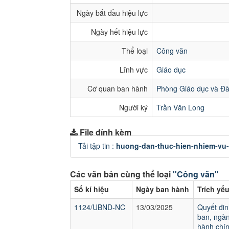
Ngày bắt đầu hiệu lực
Ngày hết hiệu lực
Thể loại
Công văn
Lĩnh vực
Giáo dục
Cơ quan ban hành
Phòng Giáo dục và Đà
Người ký
Trần Văn Long
File đính kèm
Tải tập tin :
huong-dan-thuc-hien-nhiem-vu-t
Các văn bản cùng thể loại
"Công văn"
Số kí hiệu
Ngày ban hành
Trích yế
1124/UBND-NC
13/03/2025
Quyết đin
ban, ngàn
hành chín