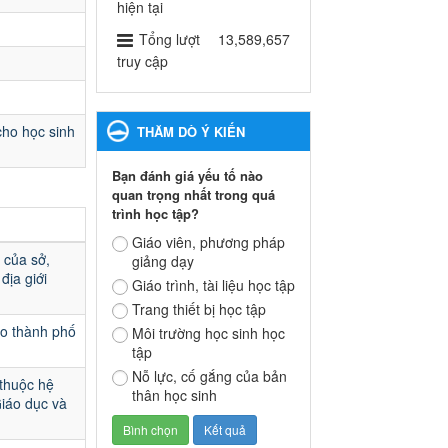
ngành Giáo dục và Đào tạo
hiện tại
thành phố Bến Cát
Tổng lượt
13,589,657
Ngày ban hành: 28/02/2025
truy cập
Quyết định công bố thủ tục
hành chính bị bãi bỏ trong
cho học sinh
THĂM DÒ Ý KIẾN
lĩnh vực giáo dục đào tạo
thuộc hệ giáo dục quốc
Bạn đánh giá yếu tố nào
dân và cơ sở giáo dục khác
quan trọng nhất trong quá
thuộc thẩm quyền giải
trình học tập?
quyết của Sở Giáo dục và
Đào tạo, Ủy ban nhân dân
Giáo viên, phương pháp
 của sở,
giảng dạy
cấp huyện
địa giới
Quyết định công bố thủ tục
Giáo trình, tài liệu học tập
hành chính bị bãi bỏ trong lĩnh
Trang thiết bị học tập
vực giáo dục đào tạo thuộc hệ
ạo thành phố
Môi trường học sinh học
giáo dục quốc dân và cơ sở
tập
giáo dục khác thuộc thẩm
Nỗ lực, cố gắng của bản
quyền giải quyết của Sở Giáo
 thuộc hệ
thân học sinh
dục và Đào tạo, Ủy ban nhân
Giáo dục và
dân cấp huyện
Ngày ban hành: 30/09/2024