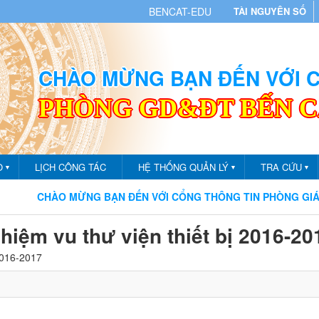
BENCAT-EDU
TÀI NGUYÊN SỐ
CHÀO MỪNG BẠN ĐẾN VỚI
PHÒNG GD&ĐT BẾN 
O
LỊCH CÔNG TÁC
HỆ THỐNG QUẢN LÝ
TRA CỨU
▼
▼
▼
CHÀO MỪNG BẠN ĐẾN VỚI CỔNG THÔNG TIN PHÒNG GIÁO DỤC
iệm vu thư viện thiết bị 2016-20
2016-2017