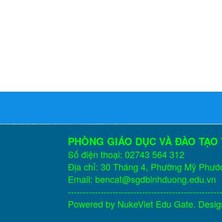
PHÒNG GIÁO DỤC VÀ ĐÀO TẠO
Số điện thoại: 02743 564 312
Địa chỉ: 30 Tháng 4, Phường Mỹ Phướ
Email: bencat@sgdbinhduong.edu.vn
---------------------------------------------------
Powered by
NukeViet Edu Gate
. Desi