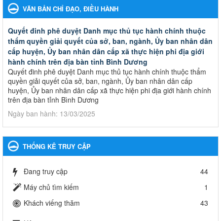
VĂN BẢN CHỈ ĐẠO, ĐIỀU HÀNH
Quyết đinh phê duyệt Danh mục thủ tục hành chính thuộc
thẩm quyền giải quyết của sở, ban, ngành, Ủy ban nhân dân
cấp huyện, Ủy ban nhân dân cấp xã thực hiện phi địa giới
hành chính trên địa bàn tỉnh Bình Dương
Quyết đinh phê duyệt Danh mục thủ tục hành chính thuộc thẩm
quyền giải quyết của sở, ban, ngành, Ủy ban nhân dân cấp
huyện, Ủy ban nhân dân cấp xã thực hiện phi địa giới hành chính
trên địa bàn tỉnh Bình Dương
Ngày ban hành: 13/03/2025
Kế hoạch Phổ biến, giáo dục pháp luật năm 2025 của ngành
Giáo dục và Đào tạo thành phố Bến Cát
THỐNG KÊ TRUY CẬP
Kế hoạch Phổ biến, giáo dục pháp luật năm 2025 của ngành
Giáo dục và Đào tạo thành phố Bến Cát
Đang truy cập
44
Ngày ban hành: 28/02/2025
Máy chủ tìm kiếm
1
Quyết định công bố thủ tục hành chính bị bãi bỏ trong lĩnh
Khách viếng thăm
43
vực giáo dục đào tạo thuộc hệ giáo dục quốc dân và cơ sở
giáo dục khác thuộc thẩm quyền giải quyết của Sở Giáo dục