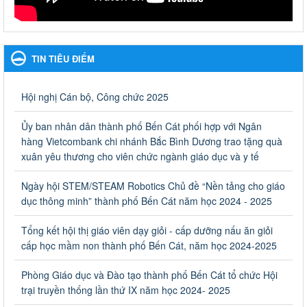
Ngày ban hành: 27/09/2023
Hưởng ứng cuộc thi Tìm hiểu Luật Phòng, chống ma túy
Hưởng ứng cuộc thi Tìm hiểu Luật Phòng, chống ma túy
TIN TIÊU ĐIỂM
Ngày ban hành: 06/09/2023
Về việc thống kê, lập danh sách đề xuất học sinh nhận học
Hội nghị Cán bộ, Công chức 2025
bổng, hỗ trợ của Chương trình "Tiếp sức đến trường" năm
học 2023-2024
Ủy ban nhân dân thành phố Bến Cát phối hợp với Ngân
Về việc thống kê, lập danh sách đề xuất học sinh nhận học bổng,
hàng Vietcombank chi nhánh Bắc Bình Dương trao tặng quà
hỗ trợ của Chương trình "Tiếp sức đến trường" năm học 2023-
xuân yêu thương cho viên chức ngành giáo dục và y tế
2024
Ngày ban hành: 22/08/2023
Ngày hội STEM/STEAM Robotics Chủ đề “Nền tảng cho giáo
dục thông minh” thành phố Bến Cát năm học 2024 - 2025
Triển khai Kế hoạch Triển khai các hoạt động hưởng ứng
phong trào vệ sinh yêu nước nâng cao sức khỏe nhân dân
Tổng kết hội thị giáo viên dạy giỏi - cấp dưỡng nấu ăn giỏi
năm 2023
cấp học mầm non thành phố Bến Cát, năm học 2024-2025
Triển khai Kế hoạch Triển khai các hoạt động hưởng ứng phong
trào vệ sinh yêu nước nâng cao sức khỏe nhân dân năm 2023
Phòng Giáo dục và Đào tạo thành phố Bến Cát tổ chức Hội
Ngày ban hành: 10/08/2023
trại truyền thống lần thứ IX năm học 2024- 2025
Khẩn trương triển khai các biện pháp tăng cường công tác