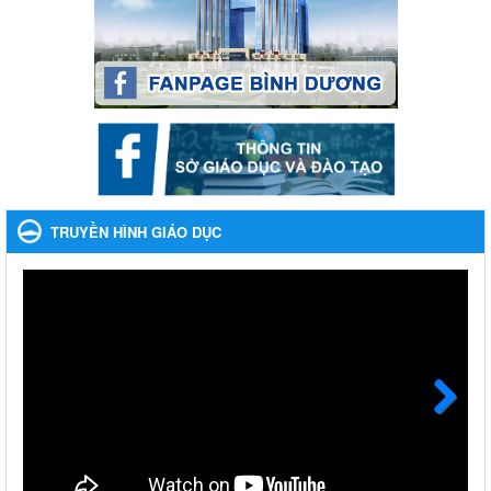
Lần thứ VIII, năm học 2023-2024
Ngày ban hành: 28/12/2023
Phối hợp rà soát nhu cầu tiêm vắc xin phòng Covid 19
Phối hợp rà soát nhu cầu tiêm vắc xin phòng Covid 19
Ngày ban hành: 22/11/2023
Phát động, triển khai Cuộc thi " An toàn giao thông cho nụ
cười ngày mai" dành cho học sinh và giáo viên trung học
TRUYỀN HÌNH GIÁO DỤC
năm học 2023-2024
Phát động, triển khai Cuộc thi " An toàn giao thông cho nụ cười
ngày mai" dành cho học sinh và giáo viên trung học năm học
2023-2024
Ngày ban hành: 22/11/2023
Nhắc nhỡ thực hiện thanh toán không dùng tiền mặt các
khoản thu trong nhà trường năm học 2023-2024 và các năm
tiếp theo
Next
Nhắc nhỡ thực hiện thanh toán không dùng tiền mặt các khoản
thu trong nhà trường năm học 2023-2024 và các năm tiếp theo