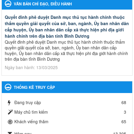
VĂN BẢN CHỈ ĐẠO, ĐIỀU HÀNH
Quyết đinh phê duyệt Danh mục thủ tục hành chính thuộc
thẩm quyền giải quyết của sở, ban, ngành, Ủy ban nhân dân
cấp huyện, Ủy ban nhân dân cấp xã thực hiện phi địa giới
hành chính trên địa bàn tỉnh Bình Dương
Quyết đinh phê duyệt Danh mục thủ tục hành chính thuộc thẩm
quyền giải quyết của sở, ban, ngành, Ủy ban nhân dân cấp
huyện, Ủy ban nhân dân cấp xã thực hiện phi địa giới hành chính
trên địa bàn tỉnh Bình Dương
Ngày ban hành: 13/03/2025
Kế hoạch Phổ biến, giáo dục pháp luật năm 2025 của ngành
Giáo dục và Đào tạo thành phố Bến Cát
THỐNG KÊ TRUY CẬP
Kế hoạch Phổ biến, giáo dục pháp luật năm 2025 của ngành
Giáo dục và Đào tạo thành phố Bến Cát
Đang truy cập
68
Ngày ban hành: 28/02/2025
Máy chủ tìm kiếm
3
Quyết định công bố thủ tục hành chính bị bãi bỏ trong lĩnh
Khách viếng thăm
65
vực giáo dục đào tạo thuộc hệ giáo dục quốc dân và cơ sở
giáo dục khác thuộc thẩm quyền giải quyết của Sở Giáo dục
Hôm nay
13,305