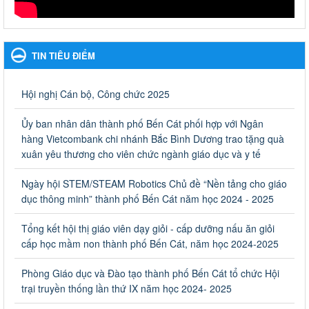
Hưởng ứng cuộc thi Tìm hiểu Luật Phòng, chống ma túy
Hưởng ứng cuộc thi Tìm hiểu Luật Phòng, chống ma túy
TIN TIÊU ĐIỂM
Ngày ban hành: 06/09/2023
Về việc thống kê, lập danh sách đề xuất học sinh nhận học
Hội nghị Cán bộ, Công chức 2025
bổng, hỗ trợ của Chương trình "Tiếp sức đến trường" năm
học 2023-2024
Ủy ban nhân dân thành phố Bến Cát phối hợp với Ngân
Về việc thống kê, lập danh sách đề xuất học sinh nhận học bổng,
hàng Vietcombank chi nhánh Bắc Bình Dương trao tặng quà
hỗ trợ của Chương trình "Tiếp sức đến trường" năm học 2023-
xuân yêu thương cho viên chức ngành giáo dục và y tế
2024
Ngày ban hành: 22/08/2023
Ngày hội STEM/STEAM Robotics Chủ đề “Nền tảng cho giáo
dục thông minh” thành phố Bến Cát năm học 2024 - 2025
Triển khai Kế hoạch Triển khai các hoạt động hưởng ứng
phong trào vệ sinh yêu nước nâng cao sức khỏe nhân dân
Tổng kết hội thị giáo viên dạy giỏi - cấp dưỡng nấu ăn giỏi
năm 2023
cấp học mầm non thành phố Bến Cát, năm học 2024-2025
Triển khai Kế hoạch Triển khai các hoạt động hưởng ứng phong
trào vệ sinh yêu nước nâng cao sức khỏe nhân dân năm 2023
Phòng Giáo dục và Đào tạo thành phố Bến Cát tổ chức Hội
Ngày ban hành: 10/08/2023
trại truyền thống lần thứ IX năm học 2024- 2025
Khẩn trương triển khai các biện pháp tăng cường công tác