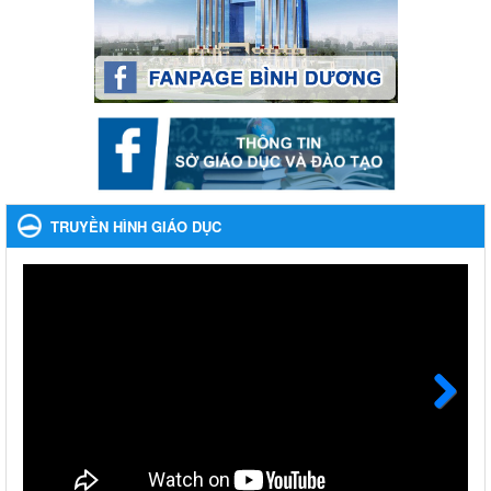
Lần thứ VIII, năm học 2023-2024
Ngày ban hành: 28/12/2023
Phối hợp rà soát nhu cầu tiêm vắc xin phòng Covid 19
Phối hợp rà soát nhu cầu tiêm vắc xin phòng Covid 19
Ngày ban hành: 22/11/2023
Phát động, triển khai Cuộc thi " An toàn giao thông cho nụ
cười ngày mai" dành cho học sinh và giáo viên trung học
TRUYỀN HÌNH GIÁO DỤC
năm học 2023-2024
Phát động, triển khai Cuộc thi " An toàn giao thông cho nụ cười
ngày mai" dành cho học sinh và giáo viên trung học năm học
2023-2024
Ngày ban hành: 22/11/2023
Nhắc nhỡ thực hiện thanh toán không dùng tiền mặt các
khoản thu trong nhà trường năm học 2023-2024 và các năm
tiếp theo
Next
Nhắc nhỡ thực hiện thanh toán không dùng tiền mặt các khoản
thu trong nhà trường năm học 2023-2024 và các năm tiếp theo
Ngày ban hành: 27/09/2023