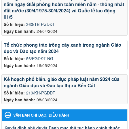
năm ngày Giải phóng hoàn toàn miền năm - thống nhất
đất nước (30/4/1975-30/4/2024) và Quốc tế lao động
01/5
Số kí hiệu:
360/TB-PGDĐT
Ngày ban hành:
24/04/2024
Tổ chức phong trào trồng cây xanh trong ngành Giáo
dục và Đào tạo năm 2024
Số kí hiệu:
56/PGDĐT-NG
Ngày ban hành:
16/05/2024
Kế hoạch phổ biến. giáo dục pháp luật năm 2024 của
ngành Giáo dục và Đào tạo thị xã Bến Cát
Số kí hiệu:
219/KH-PGDĐT
Ngày ban hành:
08/03/2024
VĂN BẢN CHỈ ĐẠO, ĐIỀU HÀNH
Quyết đinh phê duyệt Danh mục thủ tục hành chính thuộc