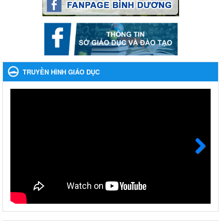
Phối hợp rà soát nhu cầu tiêm vắc xin phòng Covid 19
Phối hợp rà soát nhu cầu tiêm vắc xin phòng Covid 19
Ngày ban hành: 22/11/2023
Phát động, triển khai Cuộc thi " An toàn giao thông cho nụ
cười ngày mai" dành cho học sinh và giáo viên trung học
TRUYỀN HÌNH GIÁO DỤC
năm học 2023-2024
Phát động, triển khai Cuộc thi " An toàn giao thông cho nụ cười
ngày mai" dành cho học sinh và giáo viên trung học năm học
2023-2024
Ngày ban hành: 22/11/2023
Nhắc nhỡ thực hiện thanh toán không dùng tiền mặt các
khoản thu trong nhà trường năm học 2023-2024 và các năm
tiếp theo
Next
Nhắc nhỡ thực hiện thanh toán không dùng tiền mặt các khoản
thu trong nhà trường năm học 2023-2024 và các năm tiếp theo
Ngày ban hành: 27/09/2023
Hưởng ứng cuộc thi Tìm hiểu Luật Phòng, chống ma túy
Hưởng ứng cuộc thi Tìm hiểu Luật Phòng, chống ma túy