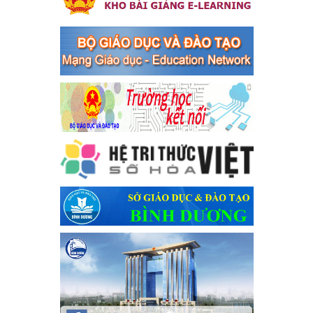
bàn thị xã Bến Cát
Kế hoạch Triển khai công tác tuyên truyền, đảm bảo trật tự, an
toàn giao thông năm 2024 tại các cơ sở giáo dục trên địa bàn thị
xã Bến Cát
Ngày ban hành: 04/03/2024
Kế hoạch thực hiện Chỉ thị số 16/CT-TTg ngày 27/05/2023
của Thủ tướng Chính phủ về tăng cường phòng ngừa, đấu
tranh tội phạm, vi phạm pháp luật liên quan đến hoạt động
tổ chức đánh bạc và đánh bạc
Kế hoạch thực hiện Chỉ thị số 16/CT-TTg ngày 27/05/2023 của
Thủ tướng Chính phủ về tăng cường phòng ngừa, đấu tranh tội
phạm, vi phạm pháp luật liên quan đến hoạt động tổ chức đánh
bạc và đánh bạc
Ngày ban hành: 04/03/2024
Kế hoạch Tổ chức Hội trại truyền thống học sinh thị xã Bến
Cát Lần thứ VIII, năm học 2023-2024
Kế hoạch Tổ chức Hội trại truyền thống học sinh thị xã Bến Cát
Lần thứ VIII, năm học 2023-2024
Ngày ban hành: 28/12/2023