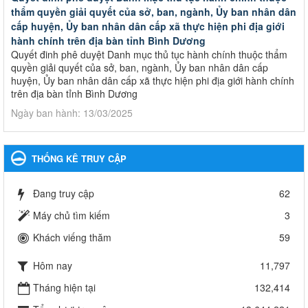
thẩm quyền giải quyết của sở, ban, ngành, Ủy ban nhân dân
cấp huyện, Ủy ban nhân dân cấp xã thực hiện phi địa giới
hành chính trên địa bàn tỉnh Bình Dương
Quyết đinh phê duyệt Danh mục thủ tục hành chính thuộc thẩm
quyền giải quyết của sở, ban, ngành, Ủy ban nhân dân cấp
huyện, Ủy ban nhân dân cấp xã thực hiện phi địa giới hành chính
trên địa bàn tỉnh Bình Dương
Ngày ban hành: 13/03/2025
Kế hoạch Phổ biến, giáo dục pháp luật năm 2025 của ngành
Giáo dục và Đào tạo thành phố Bến Cát
THỐNG KÊ TRUY CẬP
Kế hoạch Phổ biến, giáo dục pháp luật năm 2025 của ngành
Giáo dục và Đào tạo thành phố Bến Cát
Đang truy cập
62
Ngày ban hành: 28/02/2025
Máy chủ tìm kiếm
3
Quyết định công bố thủ tục hành chính bị bãi bỏ trong lĩnh
Khách viếng thăm
59
vực giáo dục đào tạo thuộc hệ giáo dục quốc dân và cơ sở
giáo dục khác thuộc thẩm quyền giải quyết của Sở Giáo dục
Hôm nay
11,797
và Đào tạo, Ủy ban nhân dân cấp huyện
Quyết định công bố thủ tục hành chính bị bãi bỏ trong lĩnh vực
Tháng hiện tại
132,414
giáo dục đào tạo thuộc hệ giáo dục quốc dân và cơ sở giáo dục