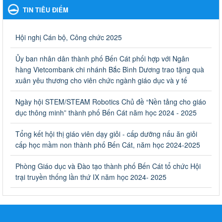
TIN TIÊU ĐIỂM
Ngày ban hành: 06/09/2023
Về việc thống kê, lập danh sách đề xuất học sinh nhận học
Hội nghị Cán bộ, Công chức 2025
bổng, hỗ trợ của Chương trình "Tiếp sức đến trường" năm
học 2023-2024
Ủy ban nhân dân thành phố Bến Cát phối hợp với Ngân
Về việc thống kê, lập danh sách đề xuất học sinh nhận học bổng,
hàng Vietcombank chi nhánh Bắc Bình Dương trao tặng quà
hỗ trợ của Chương trình "Tiếp sức đến trường" năm học 2023-
xuân yêu thương cho viên chức ngành giáo dục và y tế
2024
Ngày ban hành: 22/08/2023
Ngày hội STEM/STEAM Robotics Chủ đề “Nền tảng cho giáo
dục thông minh” thành phố Bến Cát năm học 2024 - 2025
Triển khai Kế hoạch Triển khai các hoạt động hưởng ứng
phong trào vệ sinh yêu nước nâng cao sức khỏe nhân dân
Tổng kết hội thị giáo viên dạy giỏi - cấp dưỡng nấu ăn giỏi
năm 2023
cấp học mầm non thành phố Bến Cát, năm học 2024-2025
Triển khai Kế hoạch Triển khai các hoạt động hưởng ứng phong
trào vệ sinh yêu nước nâng cao sức khỏe nhân dân năm 2023
Phòng Giáo dục và Đào tạo thành phố Bến Cát tổ chức Hội
Ngày ban hành: 10/08/2023
trại truyền thống lần thứ IX năm học 2024- 2025
Khẩn trương triển khai các biện pháp tăng cường công tác
phòng, chống bệnh tay chân miệng trong các cơ sở giáo
dục mầm non, trường mẫu giáo, trường tiểu học
Khẩn trương triển khai các biện pháp tăng cường công tác phòng,