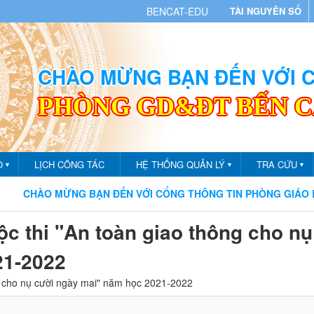
BENCAT-EDU
TÀI NGUYÊN SỐ
CHÀO MỪNG BẠN ĐẾN VỚI
PHÒNG GD&ĐT BẾN 
O
LỊCH CÔNG TÁC
HỆ THỐNG QUẢN LÝ
TRA CỨU
▼
▼
▼
ÀO MỪNG BẠN ĐẾN VỚI CỔNG THÔNG TIN PHÒNG GIÁO DỤC VÀ
c thi "An toàn giao thông cho nụ
21-2022
g cho nụ cười ngày mai" năm học 2021-2022