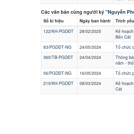
Các văn bản cùng người ký
"Nguyễn Ph
Số kí hiệu
Ngày ban hành
Trích yế
122/KH-PGDĐT
28/02/2025
Kế hoạch 
Bến Cát
83/PGDĐT-NG
24/05/2024
Tổ chức 
360/TB-PGDĐT
24/04/2024
Thông báo
năm - thố
56/PGDĐT-NG
16/05/2024
Tổ chức p
219/KH-PGDĐT
08/03/2024
Kế hoạch 
Cát