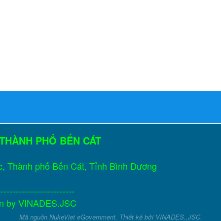
 THÀNH PHỐ BẾN CÁT
c, Thành phố Bến Cát, Tỉnh Bình Dương
--------------------------
gn by
VINADES.JSC
Mã nguồn
NukeViet eGovernment
. Thiết kê bởi
VINADES.,JSC
.