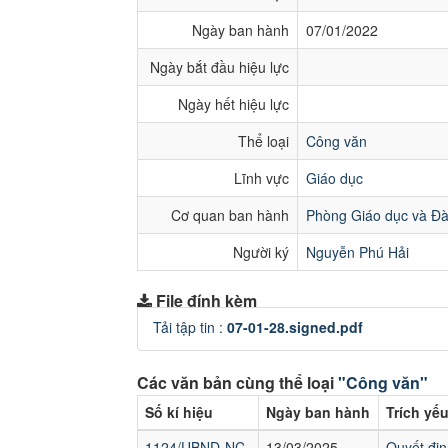
Ngày ban hành
07/01/2022
Ngày bắt đầu hiệu lực
Ngày hết hiệu lực
Thể loại
Công văn
Lĩnh vực
Giáo dục
Cơ quan ban hành
Phòng Giáo dục và Đà
Người ký
Nguyễn Phú Hải
File đính kèm
Tải tập tin :
07-01-28.signed.pdf
Các văn bản cùng thể loại
"Công văn"
Số kí hiệu
Ngày ban hành
Trích yế
1124/UBND-NC
13/03/2025
Quyết đin