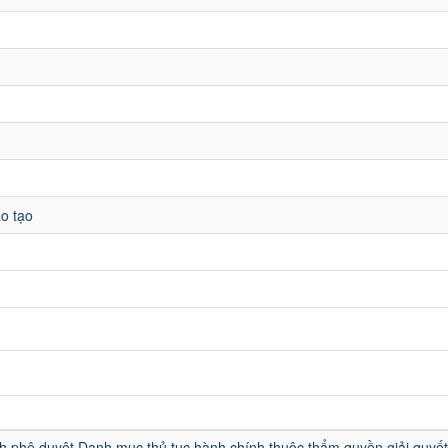
o tạo
u
h phê duyệt Danh mục thủ tục hành chính thuộc thẩm quyền giải quyết