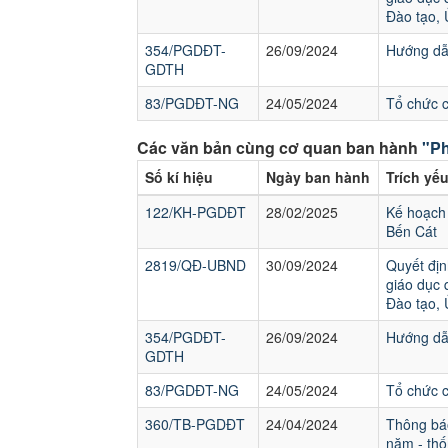
Đào tạo,
354/PGDĐT-
26/09/2024
Hướng dẫn
GDTH
83/PGDĐT-NG
24/05/2024
Tổ chức 
Các văn bản cùng cơ quan ban hành
"Ph
Số kí hiệu
Ngày ban hành
Trích yế
122/KH-PGDĐT
28/02/2025
Kế hoạch 
Bến Cát
2819/QĐ-UBND
30/09/2024
Quyết địn
giáo dục 
Đào tạo,
354/PGDĐT-
26/09/2024
Hướng dẫn
GDTH
83/PGDĐT-NG
24/05/2024
Tổ chức 
360/TB-PGDĐT
24/04/2024
Thông báo
năm - thố