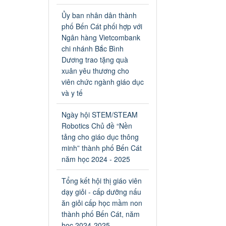
an toàn giao thông năm 2024
tại các cơ sở giáo dục trên địa
Ủy ban nhân dân thành
bàn thị xã Bến Cát
phố Bến Cát phối hợp với
Ngày ban hành: 04/03/2024
Ngân hàng Vietcombank
chi nhánh Bắc Bình
Kế hoạch thực hiện Chỉ thị
Dương trao tặng quà
số 16/CT-TTg ngày
xuân yêu thương cho
27/05/2023 của Thủ tướng
viên chức ngành giáo dục
Chính phủ về tăng cường
và y tế
phòng ngừa, đấu tranh tội
phạm, vi phạm pháp luật
Ngày hội STEM/STEAM
liên quan đến hoạt động tổ
Robotics Chủ đề “Nền
chức đánh bạc và đánh bạc
tảng cho giáo dục thông
Kế hoạch thực hiện Chỉ thị số
minh” thành phố Bến Cát
16/CT-TTg ngày 27/05/2023
của Thủ tướng Chính phủ về
năm học 2024 - 2025
tăng cường phòng ngừa, đấu
tranh tội phạm, vi phạm pháp
Tổng kết hội thị giáo viên
luật liên quan đến hoạt động
dạy giỏi - cấp dưỡng nấu
tổ chức đánh bạc và đánh bạc
ăn giỏi cấp học mầm non
Ngày ban hành: 04/03/2024
thành phố Bến Cát, năm
học 2024-2025