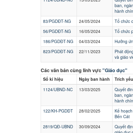
ban, ngàn
hành chín
83/PGDĐT-NG
24/05/2024
Tổ chức 
56/PGDĐT-NG
16/05/2024
Tổ chức p
186/PGDĐT-NG
04/03/2024
Hưởng ứng
823/PGDĐT-NG
22/11/2023
Phát động
và giáo v
Các văn bản cùng lĩnh vực
"Giáo dục"
Số kí hiệu
Ngày ban hành
Trích yế
1124/UBND-NC
13/03/2025
Quyết đin
ban, ngàn
hành chín
122/KH-PGDĐT
28/02/2025
Kế hoạch 
Bến Cát
2819/QĐ-UBND
30/09/2024
Quyết địn
giáo dục 