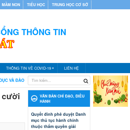
MẦM NON
TIỂU HỌC
TRUNG HỌC CƠ SỞ
 CỔNG THÔNG TIN
CÁT
THÔNG TIN VỀ COVID-19
LIÊN HỆ
▼
 ĐÀO TẠO THÀNH PHỐ BẾN CÁT
CHÀO MỪNG BẠN ĐẾN VỚI
 cười
VĂN BẢN CHỈ ĐẠO, ĐIỀU
HÀNH
Quyết đinh phê duyệt Danh
mục thủ tục hành chính
thuộc thẩm quyền giải