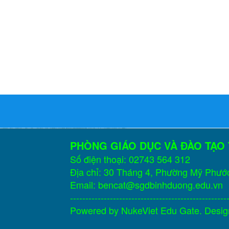
PHÒNG GIÁO DỤC VÀ ĐÀO TẠO
Số điện thoại: 02743 564 312
Địa chỉ: 30 Tháng 4, Phường Mỹ Phướ
Email: bencat@sgdbinhduong.edu.vn
---------------------------------------------------
Powered by
NukeViet Edu Gate
. Desi