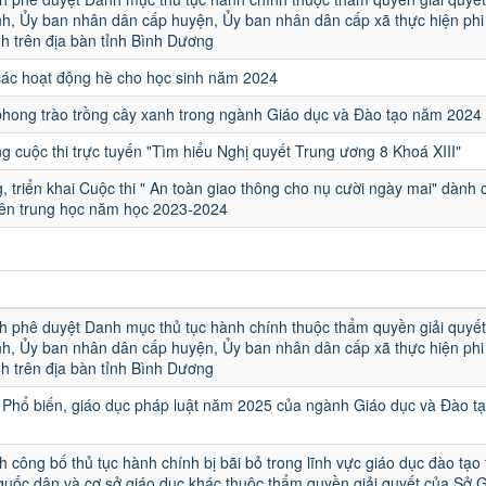
h, Ủy ban nhân dân cấp huyện, Ủy ban nhân dân cấp xã thực hiện phi 
h trên địa bàn tỉnh Bình Dương
các hoạt động hè cho học sinh năm 2024
hong trào trồng cây xanh trong ngành Giáo dục và Đào tạo năm 2024
 cuộc thi trực tuyến "Tìm hiểu Nghị quyết Trung ương 8 Khoá XIII"
, triển khai Cuộc thi " An toàn giao thông cho nụ cười ngày mai" dành 
iên trung học năm học 2023-2024
u
h phê duyệt Danh mục thủ tục hành chính thuộc thẩm quyền giải quyết
h, Ủy ban nhân dân cấp huyện, Ủy ban nhân dân cấp xã thực hiện phi 
h trên địa bàn tỉnh Bình Dương
Phổ biến, giáo dục pháp luật năm 2025 của ngành Giáo dục và Đào t
h công bố thủ tục hành chính bị bãi bỏ trong lĩnh vực giáo dục đào tạo
quốc dân và cơ sở giáo dục khác thuộc thẩm quyền giải quyết của Sở 