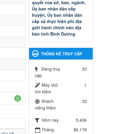
quyết của sở, ban, ngành,
Ủy ban nhân dân cấp
huyện, Ủy ban nhân dân
cấp xã thực hiện phi địa
giới hành chính trên địa
bàn tỉnh Bình Dương
Quyết đinh phê duyệt Danh
mục thủ tục hành chính thuộc
thẩm quyền giải quyết của sở,
THỐNG KÊ TRUY CẬP
ban, ngành, Ủy ban nhân dân
cấp huyện, Ủy ban nhân dân
cấp xã thực hiện phi địa giới
Đang truy
33
hành chính trên địa bàn tỉnh
cập
Bình Dương
Máy chủ
1
Ngày ban hành: 13/03/2025
tìm kiếm
Kế hoạch Phổ biến, giáo
Khách
32
dục pháp luật năm 2025 của
viếng thăm
ngành Giáo dục và Đào tạo
thành phố Bến Cát
Hôm nay
5,406
Kế hoạch Phổ biến, giáo dục
Tháng
86,178
pháp luật năm 2025 của
 của sở,