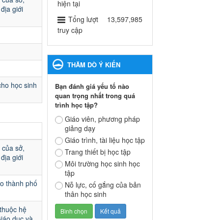
ngành Giáo dục và Đào tạo
hiện tại
địa giới
thành phố Bến Cát
Tổng lượt
13,597,985
Ngày ban hành: 28/02/2025
truy cập
Quyết định công bố thủ tục
hành chính bị bãi bỏ trong
THĂM DÒ Ý KIẾN
lĩnh vực giáo dục đào tạo
thuộc hệ giáo dục quốc
cho học sinh
Bạn đánh giá yếu tố nào
dân và cơ sở giáo dục khác
quan trọng nhất trong quá
thuộc thẩm quyền giải
trình học tập?
quyết của Sở Giáo dục và
Đào tạo, Ủy ban nhân dân
Giáo viên, phương pháp
giảng dạy
cấp huyện
Quyết định công bố thủ tục
Giáo trình, tài liệu học tập
 của sở,
hành chính bị bãi bỏ trong lĩnh
Trang thiết bị học tập
địa giới
vực giáo dục đào tạo thuộc hệ
Môi trường học sinh học
giáo dục quốc dân và cơ sở
tập
giáo dục khác thuộc thẩm
ạo thành phố
Nỗ lực, cố gắng của bản
quyền giải quyết của Sở Giáo
thân học sinh
dục và Đào tạo, Ủy ban nhân
dân cấp huyện
 thuộc hệ
Ngày ban hành: 30/09/2024
Giáo dục và