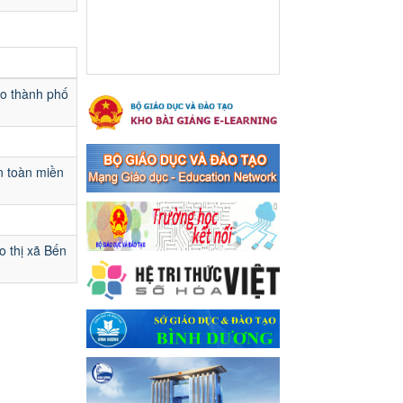
Ngày ban hành: 16/05/2024
Thông báo về việc treo
Quốc kỳ và nghỉ lễ kỉ niệm
49 năm ngày Giải phóng
ạo thành phố
hoàn toàn miền năm -
thống nhất đất nước
(30/4/1975-30/4/2024) và
Quốc tế lao động 01/5
n toàn miền
Thông báo về việc treo Quốc
kỳ và nghỉ lễ kỉ niệm 49 năm
ngày Giải phóng hoàn toàn
miền năm - thống nhất đất
nước (30/4/1975-30/4/2024)
o thị xã Bến
và Quốc tế lao động 01/5
Ngày ban hành: 24/04/2024
Kế hoạch phổ biến. giáo
dục pháp luật năm 2024 của
ngành Giáo dục và Đào tạo
thị xã Bến Cát
Kế hoạch phổ biến. giáo dục