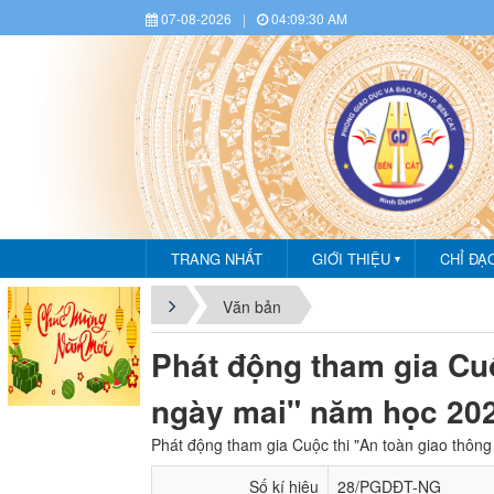
07-08-2026
|
04:09:31 AM
TRANG NHẤT
GIỚI THIỆU
CHỈ ĐẠ
▼
CH
Văn bản
Phát động tham gia Cuộ
ngày mai" năm học 20
Phát động tham gia Cuộc thi "An toàn giao thôn
Số kí hiệu
28/PGDĐT-NG