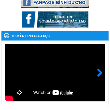
Phối hợp rà soát nhu cầu tiêm vắc xin phòng Covid 19
Phối hợp rà soát nhu cầu tiêm vắc xin phòng Covid 19
Ngày ban hành: 22/11/2023
Phát động, triển khai Cuộc thi " An toàn giao thông cho nụ
cười ngày mai" dành cho học sinh và giáo viên trung học
TRUYỀN HÌNH GIÁO DỤC
năm học 2023-2024
Phát động, triển khai Cuộc thi " An toàn giao thông cho nụ cười
ngày mai" dành cho học sinh và giáo viên trung học năm học
2023-2024
Ngày ban hành: 22/11/2023
Nhắc nhỡ thực hiện thanh toán không dùng tiền mặt các
khoản thu trong nhà trường năm học 2023-2024 và các năm
tiếp theo
Next
Nhắc nhỡ thực hiện thanh toán không dùng tiền mặt các khoản
thu trong nhà trường năm học 2023-2024 và các năm tiếp theo
Ngày ban hành: 27/09/2023
Hưởng ứng cuộc thi Tìm hiểu Luật Phòng, chống ma túy
Hưởng ứng cuộc thi Tìm hiểu Luật Phòng, chống ma túy