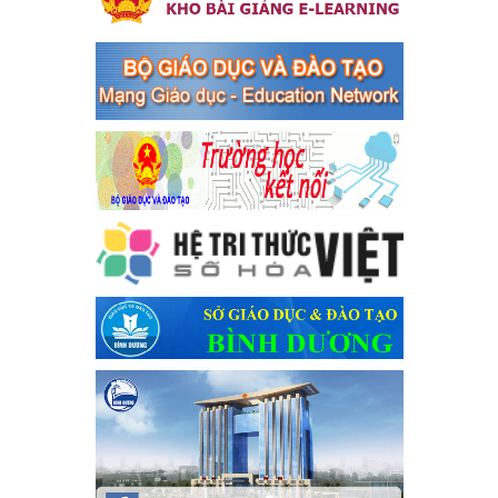
bàn thị xã Bến Cát
Kế hoạch Triển khai công tác tuyên truyền, đảm bảo trật tự, an
toàn giao thông năm 2024 tại các cơ sở giáo dục trên địa bàn thị
xã Bến Cát
Ngày ban hành: 04/03/2024
Kế hoạch thực hiện Chỉ thị số 16/CT-TTg ngày 27/05/2023
của Thủ tướng Chính phủ về tăng cường phòng ngừa, đấu
tranh tội phạm, vi phạm pháp luật liên quan đến hoạt động
tổ chức đánh bạc và đánh bạc
Kế hoạch thực hiện Chỉ thị số 16/CT-TTg ngày 27/05/2023 của
Thủ tướng Chính phủ về tăng cường phòng ngừa, đấu tranh tội
phạm, vi phạm pháp luật liên quan đến hoạt động tổ chức đánh
bạc và đánh bạc
Ngày ban hành: 04/03/2024
Kế hoạch Tổ chức Hội trại truyền thống học sinh thị xã Bến
Cát Lần thứ VIII, năm học 2023-2024
Kế hoạch Tổ chức Hội trại truyền thống học sinh thị xã Bến Cát
Lần thứ VIII, năm học 2023-2024
Ngày ban hành: 28/12/2023