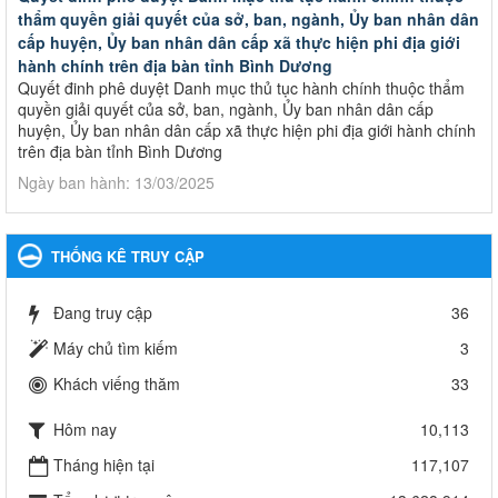
thẩm quyền giải quyết của sở, ban, ngành, Ủy ban nhân dân
cấp huyện, Ủy ban nhân dân cấp xã thực hiện phi địa giới
hành chính trên địa bàn tỉnh Bình Dương
Quyết đinh phê duyệt Danh mục thủ tục hành chính thuộc thẩm
quyền giải quyết của sở, ban, ngành, Ủy ban nhân dân cấp
huyện, Ủy ban nhân dân cấp xã thực hiện phi địa giới hành chính
trên địa bàn tỉnh Bình Dương
Ngày ban hành: 13/03/2025
Kế hoạch Phổ biến, giáo dục pháp luật năm 2025 của ngành
Giáo dục và Đào tạo thành phố Bến Cát
THỐNG KÊ TRUY CẬP
Kế hoạch Phổ biến, giáo dục pháp luật năm 2025 của ngành
Giáo dục và Đào tạo thành phố Bến Cát
Đang truy cập
36
Ngày ban hành: 28/02/2025
Máy chủ tìm kiếm
3
Quyết định công bố thủ tục hành chính bị bãi bỏ trong lĩnh
Khách viếng thăm
33
vực giáo dục đào tạo thuộc hệ giáo dục quốc dân và cơ sở
giáo dục khác thuộc thẩm quyền giải quyết của Sở Giáo dục
Hôm nay
10,113
và Đào tạo, Ủy ban nhân dân cấp huyện
Quyết định công bố thủ tục hành chính bị bãi bỏ trong lĩnh vực
Tháng hiện tại
117,107
giáo dục đào tạo thuộc hệ giáo dục quốc dân và cơ sở giáo dục