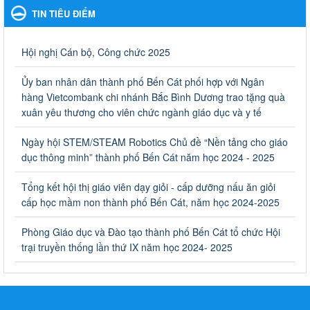
TIN TIÊU ĐIỂM
Ngày ban hành: 06/09/2023
Về việc thống kê, lập danh sách đề xuất học sinh nhận học
Hội nghị Cán bộ, Công chức 2025
bổng, hỗ trợ của Chương trình "Tiếp sức đến trường" năm
học 2023-2024
Ủy ban nhân dân thành phố Bến Cát phối hợp với Ngân
Về việc thống kê, lập danh sách đề xuất học sinh nhận học bổng,
hàng Vietcombank chi nhánh Bắc Bình Dương trao tặng quà
hỗ trợ của Chương trình "Tiếp sức đến trường" năm học 2023-
xuân yêu thương cho viên chức ngành giáo dục và y tế
2024
Ngày ban hành: 22/08/2023
Ngày hội STEM/STEAM Robotics Chủ đề “Nền tảng cho giáo
dục thông minh” thành phố Bến Cát năm học 2024 - 2025
Triển khai Kế hoạch Triển khai các hoạt động hưởng ứng
phong trào vệ sinh yêu nước nâng cao sức khỏe nhân dân
Tổng kết hội thị giáo viên dạy giỏi - cấp dưỡng nấu ăn giỏi
năm 2023
cấp học mầm non thành phố Bến Cát, năm học 2024-2025
Triển khai Kế hoạch Triển khai các hoạt động hưởng ứng phong
trào vệ sinh yêu nước nâng cao sức khỏe nhân dân năm 2023
Phòng Giáo dục và Đào tạo thành phố Bến Cát tổ chức Hội
Ngày ban hành: 10/08/2023
trại truyền thống lần thứ IX năm học 2024- 2025
Khẩn trương triển khai các biện pháp tăng cường công tác
phòng, chống bệnh tay chân miệng trong các cơ sở giáo
dục mầm non, trường mẫu giáo, trường tiểu học
Khẩn trương triển khai các biện pháp tăng cường công tác phòng,