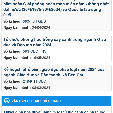
năm ngày Giải phóng hoàn toàn miền năm - thống nhất
đất nước (30/4/1975-30/4/2024) và Quốc tế lao động
01/5
Số kí hiệu:
360/TB-PGDĐT
Ngày ban hành:
24/04/2024
Tổ chức phong trào trồng cây xanh trong ngành Giáo
dục và Đào tạo năm 2024
Số kí hiệu:
56/PGDĐT-NG
Ngày ban hành:
16/05/2024
Kế hoạch phổ biến. giáo dục pháp luật năm 2024 của
ngành Giáo dục và Đào tạo thị xã Bến Cát
Số kí hiệu:
219/KH-PGDĐT
Ngày ban hành:
08/03/2024
VĂN BẢN CHỈ ĐẠO, ĐIỀU HÀNH
Quyết đinh phê duyệt Danh mục thủ tục hành chính thuộc