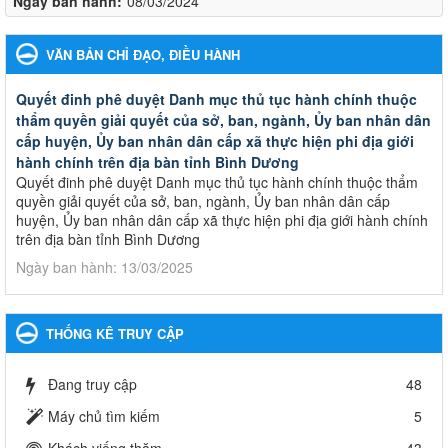
Ngày ban hành:
08/03/2024
VĂN BẢN CHỈ ĐẠO, ĐIỀU HÀNH
Quyết đinh phê duyệt Danh mục thủ tục hành chính thuộc
thẩm quyền giải quyết của sở, ban, ngành, Ủy ban nhân dân
cấp huyện, Ủy ban nhân dân cấp xã thực hiện phi địa giới
hành chính trên địa bàn tỉnh Bình Dương
Quyết đinh phê duyệt Danh mục thủ tục hành chính thuộc thẩm
quyền giải quyết của sở, ban, ngành, Ủy ban nhân dân cấp
huyện, Ủy ban nhân dân cấp xã thực hiện phi địa giới hành chính
trên địa bàn tỉnh Bình Dương
Ngày ban hành: 13/03/2025
Kế hoạch Phổ biến, giáo dục pháp luật năm 2025 của ngành
Giáo dục và Đào tạo thành phố Bến Cát
THỐNG KÊ TRUY CẬP
Kế hoạch Phổ biến, giáo dục pháp luật năm 2025 của ngành
Giáo dục và Đào tạo thành phố Bến Cát
Đang truy cập
48
Ngày ban hành: 28/02/2025
Máy chủ tìm kiếm
5
Quyết định công bố thủ tục hành chính bị bãi bỏ trong lĩnh
Khách viếng thăm
43