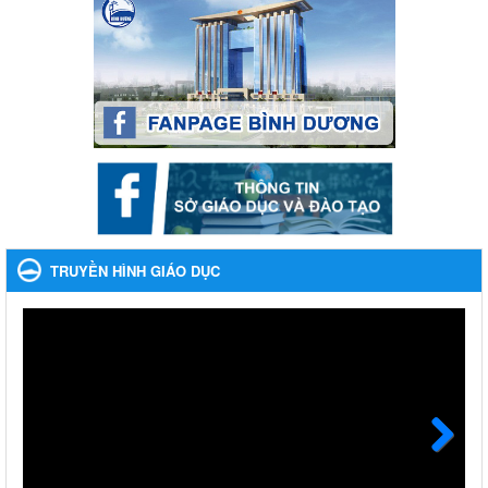
Cát Lần thứ VIII, năm học 2023-2024
Kế hoạch Tổ chức Hội trại truyền thống học sinh thị xã Bến Cát
Lần thứ VIII, năm học 2023-2024
Ngày ban hành: 28/12/2023
Phối hợp rà soát nhu cầu tiêm vắc xin phòng Covid 19
Phối hợp rà soát nhu cầu tiêm vắc xin phòng Covid 19
Ngày ban hành: 22/11/2023
Phát động, triển khai Cuộc thi " An toàn giao thông cho nụ
cười ngày mai" dành cho học sinh và giáo viên trung học
TRUYỀN HÌNH GIÁO DỤC
năm học 2023-2024
Phát động, triển khai Cuộc thi " An toàn giao thông cho nụ cười
ngày mai" dành cho học sinh và giáo viên trung học năm học
2023-2024
Ngày ban hành: 22/11/2023
Nhắc nhỡ thực hiện thanh toán không dùng tiền mặt các
khoản thu trong nhà trường năm học 2023-2024 và các năm
tiếp theo
Next
Nhắc nhỡ thực hiện thanh toán không dùng tiền mặt các khoản