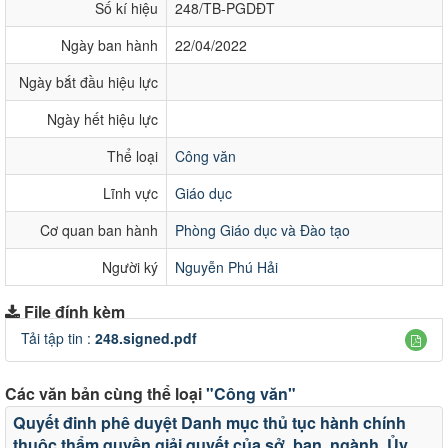
Số kí hiệu
248/TB-PGDĐT
Ngày ban hành
22/04/2022
Ngày bắt đầu hiệu lực
Ngày hết hiệu lực
Thể loại
Công văn
Lĩnh vực
Giáo dục
Cơ quan ban hành
Phòng Giáo dục và Đào tạo
Người ký
Nguyễn Phú Hải
File đính kèm
Tải tập tin :
248.signed.pdf
Các văn bản cùng thể loại
"Công văn"
Quyết đinh phê duyệt Danh mục thủ tục hành chính
thuộc thẩm quyền giải quyết của sở, ban, ngành, Ủy