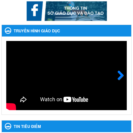
Ngày ban hành: 22/11/2023
Phát động, triển khai Cuộc thi " An toàn giao thông cho nụ
cười ngày mai" dành cho học sinh và giáo viên trung học
TRUYỀN HÌNH GIÁO DỤC
năm học 2023-2024
Phát động, triển khai Cuộc thi " An toàn giao thông cho nụ cười
ngày mai" dành cho học sinh và giáo viên trung học năm học
2023-2024
Ngày ban hành: 22/11/2023
Nhắc nhỡ thực hiện thanh toán không dùng tiền mặt các
khoản thu trong nhà trường năm học 2023-2024 và các năm
tiếp theo
Next
Nhắc nhỡ thực hiện thanh toán không dùng tiền mặt các khoản
thu trong nhà trường năm học 2023-2024 và các năm tiếp theo
Ngày ban hành: 27/09/2023
Hưởng ứng cuộc thi Tìm hiểu Luật Phòng, chống ma túy
Hưởng ứng cuộc thi Tìm hiểu Luật Phòng, chống ma túy
TIN TIÊU ĐIỂM
Ngày ban hành: 06/09/2023