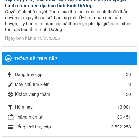
hành chính trên địa bàn tỉnh Bình Dương
Quyết đinh phê duyệt Danh mục thủ tục hành chính thuộc thẩm
quyền giải quyết của sở, ban, ngành, Ủy ban nhân dân cấp
huyện, Ủy ban nhân dân cấp xã thực hiện phi địa giới hành chính
trên địa bàn tỉnh Bình Dương
Ngày ban hành: 13/03/2025
Kế hoạch Phổ biến, giáo dục pháp luật năm 2025 của ngành
Giáo dục và Đào tạo thành phố Bến Cát
THỐNG KÊ TRUY CẬP
Kế hoạch Phổ biến, giáo dục pháp luật năm 2025 của ngành
Giáo dục và Đào tạo thành phố Bến Cát
Đang truy cập
33
Ngày ban hành: 28/02/2025
Máy chủ tìm kiếm
3
Quyết định công bố thủ tục hành chính bị bãi bỏ trong lĩnh
Khách viếng thăm
30
vực giáo dục đào tạo thuộc hệ giáo dục quốc dân và cơ sở
giáo dục khác thuộc thẩm quyền giải quyết của Sở Giáo dục
Hôm nay
13,081
và Đào tạo, Ủy ban nhân dân cấp huyện
Quyết định công bố thủ tục hành chính bị bãi bỏ trong lĩnh vực
Tháng hiện tại
80,451
giáo dục đào tạo thuộc hệ giáo dục quốc dân và cơ sở giáo dục
Tổng lượt truy cập
13,592,258
khác thuộc thẩm quyền giải quyết của Sở Giáo dục và Đào tạo,
Ủy ban nhân dân cấp huyện