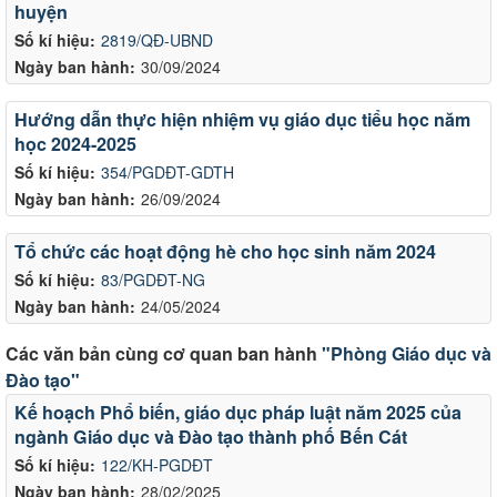
huyện
Số kí hiệu:
2819/QĐ-UBND
Ngày ban hành:
30/09/2024
Hướng dẫn thực hiện nhiệm vụ giáo dục tiểu học năm
học 2024-2025
Số kí hiệu:
354/PGDĐT-GDTH
Ngày ban hành:
26/09/2024
Tổ chức các hoạt động hè cho học sinh năm 2024
Số kí hiệu:
83/PGDĐT-NG
Ngày ban hành:
24/05/2024
Các văn bản cùng cơ quan ban hành
"Phòng Giáo dục và
Đào tạo"
Kế hoạch Phổ biến, giáo dục pháp luật năm 2025 của
ngành Giáo dục và Đào tạo thành phố Bến Cát
Số kí hiệu:
122/KH-PGDĐT
Ngày ban hành:
28/02/2025