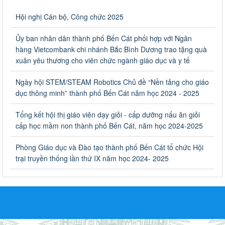
Về việc thống kê, lập danh sách đề xuất học sinh nhận học
Hội nghị Cán bộ, Công chức 2025
bổng, hỗ trợ của Chương trình "Tiếp sức đến trường" năm
học 2023-2024
Ủy ban nhân dân thành phố Bến Cát phối hợp với Ngân
Về việc thống kê, lập danh sách đề xuất học sinh nhận học bổng,
hàng Vietcombank chi nhánh Bắc Bình Dương trao tặng quà
hỗ trợ của Chương trình "Tiếp sức đến trường" năm học 2023-
xuân yêu thương cho viên chức ngành giáo dục và y tế
2024
Ngày ban hành: 22/08/2023
Ngày hội STEM/STEAM Robotics Chủ đề “Nền tảng cho giáo
dục thông minh” thành phố Bến Cát năm học 2024 - 2025
Triển khai Kế hoạch Triển khai các hoạt động hưởng ứng
phong trào vệ sinh yêu nước nâng cao sức khỏe nhân dân
Tổng kết hội thị giáo viên dạy giỏi - cấp dưỡng nấu ăn giỏi
năm 2023
cấp học mầm non thành phố Bến Cát, năm học 2024-2025
Triển khai Kế hoạch Triển khai các hoạt động hưởng ứng phong
trào vệ sinh yêu nước nâng cao sức khỏe nhân dân năm 2023
Phòng Giáo dục và Đào tạo thành phố Bến Cát tổ chức Hội
Ngày ban hành: 10/08/2023
trại truyền thống lần thứ IX năm học 2024- 2025
Khẩn trương triển khai các biện pháp tăng cường công tác
phòng, chống bệnh tay chân miệng trong các cơ sở giáo
dục mầm non, trường mẫu giáo, trường tiểu học
Khẩn trương triển khai các biện pháp tăng cường công tác phòng,
chống bệnh tay chân miệng trong các cơ sở giáo dục mầm non,
trường mẫu giáo, trường tiểu học