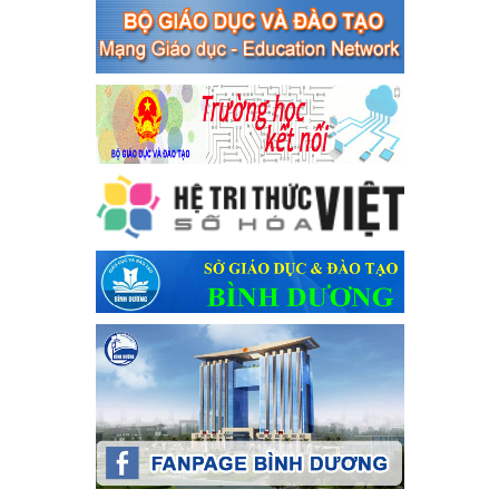
toàn giao thông năm 2024 tại các cơ sở giáo dục trên địa bàn thị
xã Bến Cát
Ngày ban hành: 04/03/2024
Kế hoạch thực hiện Chỉ thị số 16/CT-TTg ngày 27/05/2023
của Thủ tướng Chính phủ về tăng cường phòng ngừa, đấu
tranh tội phạm, vi phạm pháp luật liên quan đến hoạt động
tổ chức đánh bạc và đánh bạc
Kế hoạch thực hiện Chỉ thị số 16/CT-TTg ngày 27/05/2023 của
Thủ tướng Chính phủ về tăng cường phòng ngừa, đấu tranh tội
phạm, vi phạm pháp luật liên quan đến hoạt động tổ chức đánh
bạc và đánh bạc
Ngày ban hành: 04/03/2024
Kế hoạch Tổ chức Hội trại truyền thống học sinh thị xã Bến
Cát Lần thứ VIII, năm học 2023-2024
Kế hoạch Tổ chức Hội trại truyền thống học sinh thị xã Bến Cát
Lần thứ VIII, năm học 2023-2024
Ngày ban hành: 28/12/2023
Phối hợp rà soát nhu cầu tiêm vắc xin phòng Covid 19
Phối hợp rà soát nhu cầu tiêm vắc xin phòng Covid 19