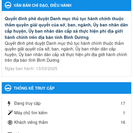
VĂN BẢN CHỈ ĐẠO, ĐIỀU HÀNH
Quyết đinh phê duyệt Danh mục thủ tục hành chính thuộc
thẩm quyền giải quyết của sở, ban, ngành, Ủy ban nhân dân
cấp huyện, Ủy ban nhân dân cấp xã thực hiện phi địa giới
hành chính trên địa bàn tỉnh Bình Dương
Quyết đinh phê duyệt Danh mục thủ tục hành chính thuộc thẩm
quyền giải quyết của sở, ban, ngành, Ủy ban nhân dân cấp
huyện, Ủy ban nhân dân cấp xã thực hiện phi địa giới hành chính
trên địa bàn tỉnh Bình Dương
Ngày ban hành: 13/03/2025
Kế hoạch Phổ biến, giáo dục pháp luật năm 2025 của ngành
Giáo dục và Đào tạo thành phố Bến Cát
THỐNG KÊ TRUY CẬP
Kế hoạch Phổ biến, giáo dục pháp luật năm 2025 của ngành
Giáo dục và Đào tạo thành phố Bến Cát
Đang truy cập
17
Ngày ban hành: 28/02/2025
Máy chủ tìm kiếm
1
Quyết định công bố thủ tục hành chính bị bãi bỏ trong lĩnh
Khách viếng thăm
16
vực giáo dục đào tạo thuộc hệ giáo dục quốc dân và cơ sở
giáo dục khác thuộc thẩm quyền giải quyết của Sở Giáo dục