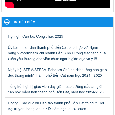
Ngày ban hành: 27/09/2023
Hưởng ứng cuộc thi Tìm hiểu Luật Phòng, chống ma túy
Hưởng ứng cuộc thi Tìm hiểu Luật Phòng, chống ma túy
TIN TIÊU ĐIỂM
Ngày ban hành: 06/09/2023
Về việc thống kê, lập danh sách đề xuất học sinh nhận học
Hội nghị Cán bộ, Công chức 2025
bổng, hỗ trợ của Chương trình "Tiếp sức đến trường" năm
học 2023-2024
Ủy ban nhân dân thành phố Bến Cát phối hợp với Ngân
Về việc thống kê, lập danh sách đề xuất học sinh nhận học bổng,
hàng Vietcombank chi nhánh Bắc Bình Dương trao tặng quà
hỗ trợ của Chương trình "Tiếp sức đến trường" năm học 2023-
xuân yêu thương cho viên chức ngành giáo dục và y tế
2024
Ngày ban hành: 22/08/2023
Ngày hội STEM/STEAM Robotics Chủ đề “Nền tảng cho giáo
dục thông minh” thành phố Bến Cát năm học 2024 - 2025
Triển khai Kế hoạch Triển khai các hoạt động hưởng ứng
phong trào vệ sinh yêu nước nâng cao sức khỏe nhân dân
Tổng kết hội thị giáo viên dạy giỏi - cấp dưỡng nấu ăn giỏi
năm 2023
cấp học mầm non thành phố Bến Cát, năm học 2024-2025
Triển khai Kế hoạch Triển khai các hoạt động hưởng ứng phong
trào vệ sinh yêu nước nâng cao sức khỏe nhân dân năm 2023
Phòng Giáo dục và Đào tạo thành phố Bến Cát tổ chức Hội
Ngày ban hành: 10/08/2023
trại truyền thống lần thứ IX năm học 2024- 2025
Khẩn trương triển khai các biện pháp tăng cường công tác