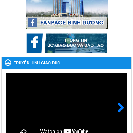
Lần thứ VIII, năm học 2023-2024
Ngày ban hành: 28/12/2023
Phối hợp rà soát nhu cầu tiêm vắc xin phòng Covid 19
Phối hợp rà soát nhu cầu tiêm vắc xin phòng Covid 19
Ngày ban hành: 22/11/2023
Phát động, triển khai Cuộc thi " An toàn giao thông cho nụ
cười ngày mai" dành cho học sinh và giáo viên trung học
TRUYỀN HÌNH GIÁO DỤC
năm học 2023-2024
Phát động, triển khai Cuộc thi " An toàn giao thông cho nụ cười
ngày mai" dành cho học sinh và giáo viên trung học năm học
2023-2024
Ngày ban hành: 22/11/2023
Nhắc nhỡ thực hiện thanh toán không dùng tiền mặt các
khoản thu trong nhà trường năm học 2023-2024 và các năm
tiếp theo
Next
Nhắc nhỡ thực hiện thanh toán không dùng tiền mặt các khoản
thu trong nhà trường năm học 2023-2024 và các năm tiếp theo