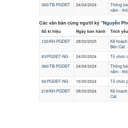
360/TB-PGDĐT
24/04/2024
Thông báo
năm - thố
Các văn bản cùng người ký
"Nguyễn Ph
Số kí hiệu
Ngày ban hành
Trích yế
122/KH-PGDĐT
28/02/2025
Kế hoạch 
Bến Cát
83/PGDĐT-NG
24/05/2024
Tổ chức 
360/TB-PGDĐT
24/04/2024
Thông báo
năm - thố
56/PGDĐT-NG
16/05/2024
Tổ chức p
219/KH-PGDĐT
08/03/2024
Kế hoạch 
Cát