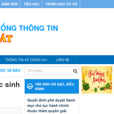
MẦM NON
TIỂU HỌC
TRUNG HỌC CƠ SỞ
 CỔNG THÔNG TIN
CÁT
THÔNG TIN VỀ COVID-19
LIÊN HỆ
▼
ĐÀO TẠO THÀNH PHỐ BẾN CÁT
CHÀO MỪNG BẠN ĐẾN VỚI 
c sinh
VĂN BẢN CHỈ ĐẠO, ĐIỀU
HÀNH
Quyết đinh phê duyệt Danh
mục thủ tục hành chính
thuộc thẩm quyền giải