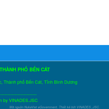
 THÀNH PHỐ BẾN CÁT
c, Thành phố Bến Cát, Tỉnh Bình Dương
--------------------------
gn by
VINADES.JSC
Mã nguồn
NukeViet eGovernment
. Thiết kê bởi
VINADES.,JSC
.