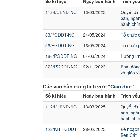
Số kí hiệu
Ngày ban hành
Trích yế
1124/UBND-NC
13/03/2025
Quyết đin
ban, ngàn
hành chín
83/PGDĐT-NG
24/05/2024
Tổ chức 
56/PGDĐT-NG
16/05/2024
Tổ chức p
186/PGDĐT-NG
04/03/2024
Hưởng ứng
823/PGDĐT-NG
22/11/2023
Phát động
và giáo v
Các văn bản cùng lĩnh vực
"Giáo dục"
Số kí hiệu
Ngày ban hành
Trích yế
1124/UBND-NC
13/03/2025
Quyết đin
ban, ngàn
hành chín
122/KH-PGDĐT
28/02/2025
Kế hoạch 
Bến Cát