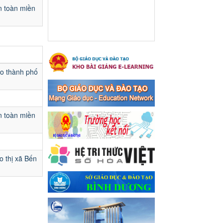
Ngày ban hành: 16/05/2024
n toàn miền
Thông báo về việc treo
Quốc kỳ và nghỉ lễ kỉ niệm
49 năm ngày Giải phóng
hoàn toàn miền năm -
thống nhất đất nước
ạo thành phố
(30/4/1975-30/4/2024) và
Quốc tế lao động 01/5
Thông báo về việc treo Quốc
kỳ và nghỉ lễ kỉ niệm 49 năm
n toàn miền
ngày Giải phóng hoàn toàn
miền năm - thống nhất đất
nước (30/4/1975-30/4/2024)
và Quốc tế lao động 01/5
o thị xã Bến
Ngày ban hành: 24/04/2024
Kế hoạch phổ biến. giáo
dục pháp luật năm 2024 của
ngành Giáo dục và Đào tạo
thị xã Bến Cát
Kế hoạch phổ biến. giáo dục