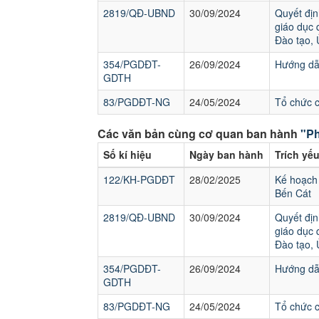
2819/QĐ-UBND
30/09/2024
Quyết địn
giáo dục 
Đào tạo,
354/PGDĐT-
26/09/2024
Hướng dẫn
GDTH
83/PGDĐT-NG
24/05/2024
Tổ chức 
Các văn bản cùng cơ quan ban hành
"Ph
Số kí hiệu
Ngày ban hành
Trích yế
122/KH-PGDĐT
28/02/2025
Kế hoạch 
Bến Cát
2819/QĐ-UBND
30/09/2024
Quyết địn
giáo dục 
Đào tạo,
354/PGDĐT-
26/09/2024
Hướng dẫn
GDTH
83/PGDĐT-NG
24/05/2024
Tổ chức 