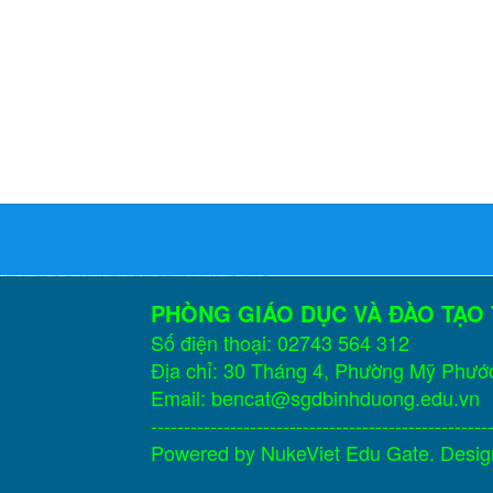
PHÒNG GIÁO DỤC VÀ ĐÀO TẠO
Số điện thoại: 02743 564 312
Địa chỉ: 30 Tháng 4, Phường Mỹ Phướ
Email: bencat@sgdbinhduong.edu.vn
---------------------------------------------------
Powered by
NukeViet Edu Gate
. Desi