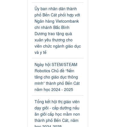
an toàn giao thông năm 2024
tại các cơ sở giáo dục trên địa
Ủy ban nhân dân thành
bàn thị xã Bến Cát
phố Bến Cát phối hợp với
Ngày ban hành: 04/03/2024
Ngân hàng Vietcombank
chi nhánh Bắc Bình
Kế hoạch thực hiện Chỉ thị
Dương trao tặng quà
số 16/CT-TTg ngày
xuân yêu thương cho
27/05/2023 của Thủ tướng
viên chức ngành giáo dục
Chính phủ về tăng cường
và y tế
phòng ngừa, đấu tranh tội
phạm, vi phạm pháp luật
Ngày hội STEM/STEAM
liên quan đến hoạt động tổ
Robotics Chủ đề “Nền
chức đánh bạc và đánh bạc
tảng cho giáo dục thông
Kế hoạch thực hiện Chỉ thị số
minh” thành phố Bến Cát
16/CT-TTg ngày 27/05/2023
của Thủ tướng Chính phủ về
năm học 2024 - 2025
tăng cường phòng ngừa, đấu
tranh tội phạm, vi phạm pháp
Tổng kết hội thị giáo viên
luật liên quan đến hoạt động
dạy giỏi - cấp dưỡng nấu
tổ chức đánh bạc và đánh bạc
ăn giỏi cấp học mầm non
Ngày ban hành: 04/03/2024
thành phố Bến Cát, năm
học 2024-2025