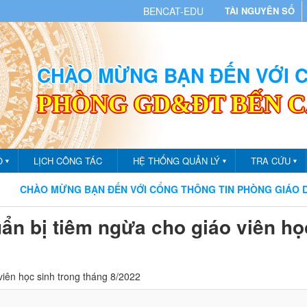
BENCAT-EDU
TÀI NGUYÊN SỐ
CHÀO MỪNG BẠN ĐẾN VỚI
PHÒNG GD&ĐT BẾN 
O
LỊCH CÔNG TÁC
HỆ THỐNG QUẢN LÝ
TRA CỨU
▼
▼
▼
O MỪNG BẠN ĐẾN VỚI CỔNG THÔNG TIN PHÒNG GIÁO DỤC VÀ 
uẩn bị tiêm ngừa cho giáo viên họ
viên học sinh trong tháng 8/2022