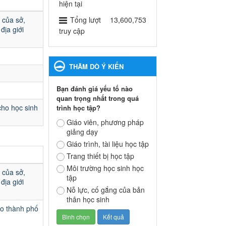
ngành Giáo dục và Đào tạo
hiện tại
thành phố Bến Cát
 của sở,
Tổng lượt
13,600,753
Ngày ban hành: 28/02/2025
địa giới
truy cập
Quyết định công bố thủ tục
hành chính bị bãi bỏ trong
THĂM DÒ Ý KIẾN
lĩnh vực giáo dục đào tạo
thuộc hệ giáo dục quốc
Bạn đánh giá yếu tố nào
dân và cơ sở giáo dục khác
quan trọng nhất trong quá
thuộc thẩm quyền giải
cho học sinh
trình học tập?
quyết của Sở Giáo dục và
Đào tạo, Ủy ban nhân dân
Giáo viên, phương pháp
giảng dạy
cấp huyện
Quyết định công bố thủ tục
Giáo trình, tài liệu học tập
hành chính bị bãi bỏ trong lĩnh
Trang thiết bị học tập
vực giáo dục đào tạo thuộc hệ
Môi trường học sinh học
giáo dục quốc dân và cơ sở
 của sở,
tập
giáo dục khác thuộc thẩm
địa giới
Nỗ lực, cố gắng của bản
quyền giải quyết của Sở Giáo
thân học sinh
dục và Đào tạo, Ủy ban nhân
ạo thành phố
dân cấp huyện
Ngày ban hành: 30/09/2024