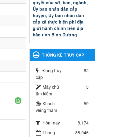
quyết của sở, ban, ngành,
Ủy ban nhân dân cấp
huyện, Ủy ban nhân dân
cấp xã thực hiện phi địa
giới hành chính trên địa
bàn tỉnh Bình Dương
Quyết đinh phê duyệt Danh
mục thủ tục hành chính thuộc
thẩm quyền giải quyết của sở,
THỐNG KÊ TRUY CẬP
ban, ngành, Ủy ban nhân dân
cấp huyện, Ủy ban nhân dân
cấp xã thực hiện phi địa giới
Đang truy
62
hành chính trên địa bàn tỉnh
cập
Bình Dương
Máy chủ
3
Ngày ban hành: 13/03/2025
tìm kiếm
Kế hoạch Phổ biến, giáo
Khách
59
dục pháp luật năm 2025 của
viếng thăm
ngành Giáo dục và Đào tạo
thành phố Bến Cát
Hôm nay
8,174
Kế hoạch Phổ biến, giáo dục
Tháng
88,946
pháp luật năm 2025 của