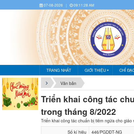
07-08-2026
|
09:11:28 AM
TRANG NHẤT
GIỚI THIỆU
CHỈ ĐẠ
▼
CHÀ
Văn bản
Triển khai công tác ch
trong tháng 8/2022
Triển khai công tác chuẩn bị tiêm ngừa cho giáo 
Số kí hiệu
446/PGDĐT-NG