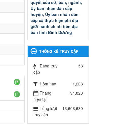
quyết của sở, ban, ngành,
Ủy ban nhân dân cấp
huyện, Ủy ban nhân dân
cấp xã thực hiện phi địa
giới hành chính trên địa
bàn tỉnh Bình Dương
Quyết đinh phê duyệt Danh
mục thủ tục hành chính thuộc
thẩm quyền giải quyết của sở,
THỐNG KÊ TRUY CẬP
ban, ngành, Ủy ban nhân dân
cấp huyện, Ủy ban nhân dân
cấp xã thực hiện phi địa giới
Đang truy
58
hành chính trên địa bàn tỉnh
cập
Bình Dương
Hôm nay
1,208
Ngày ban hành: 13/03/2025
Tháng
94,823
Kế hoạch Phổ biến, giáo
hiện tại
dục pháp luật năm 2025 của
ngành Giáo dục và Đào tạo
Tổng lượt
13,606,630
thành phố Bến Cát
truy cập
Kế hoạch Phổ biến, giáo dục
pháp luật năm 2025 của