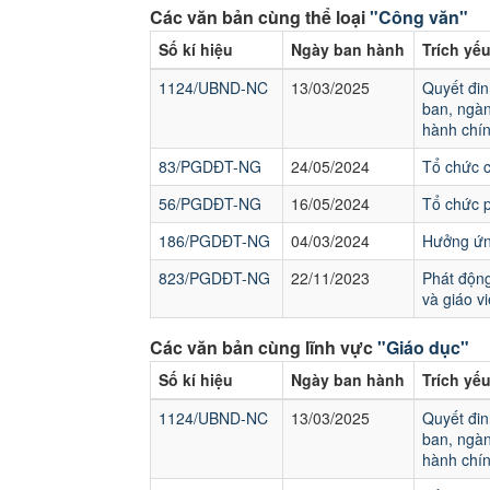
Các văn bản cùng thể loại
"Công văn"
Số kí hiệu
Ngày ban hành
Trích yế
1124/UBND-NC
13/03/2025
Quyết đin
ban, ngàn
hành chín
83/PGDĐT-NG
24/05/2024
Tổ chức 
56/PGDĐT-NG
16/05/2024
Tổ chức p
186/PGDĐT-NG
04/03/2024
Hưởng ứng
823/PGDĐT-NG
22/11/2023
Phát động
và giáo v
Các văn bản cùng lĩnh vực
"Giáo dục"
Số kí hiệu
Ngày ban hành
Trích yế
1124/UBND-NC
13/03/2025
Quyết đin
ban, ngàn
hành chín