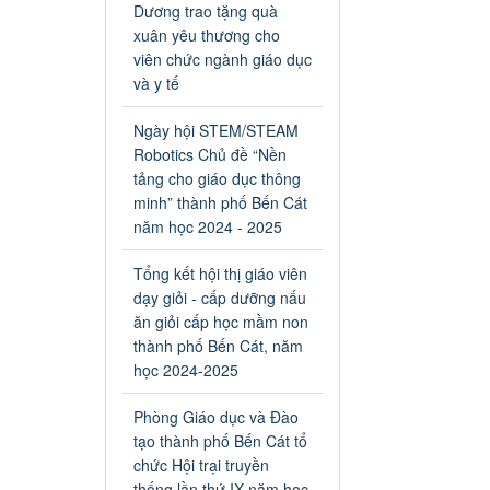
an toàn giao thông năm 2024
Dương trao tặng quà
tại các cơ sở giáo dục trên địa
xuân yêu thương cho
bàn thị xã Bến Cát
viên chức ngành giáo dục
Ngày ban hành: 04/03/2024
và y tế
Kế hoạch thực hiện Chỉ thị
Ngày hội STEM/STEAM
số 16/CT-TTg ngày
Robotics Chủ đề “Nền
27/05/2023 của Thủ tướng
tảng cho giáo dục thông
Chính phủ về tăng cường
minh” thành phố Bến Cát
phòng ngừa, đấu tranh tội
năm học 2024 - 2025
phạm, vi phạm pháp luật
liên quan đến hoạt động tổ
Tổng kết hội thị giáo viên
chức đánh bạc và đánh bạc
dạy giỏi - cấp dưỡng nấu
Kế hoạch thực hiện Chỉ thị số
ăn giỏi cấp học mầm non
16/CT-TTg ngày 27/05/2023
của Thủ tướng Chính phủ về
thành phố Bến Cát, năm
tăng cường phòng ngừa, đấu
học 2024-2025
tranh tội phạm, vi phạm pháp
luật liên quan đến hoạt động
Phòng Giáo dục và Đào
tổ chức đánh bạc và đánh bạc
tạo thành phố Bến Cát tổ
Ngày ban hành: 04/03/2024
chức Hội trại truyền
thống lần thứ IX năm học