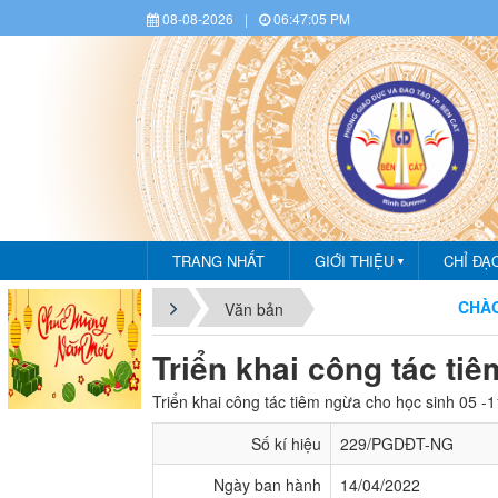
08-08-2026
|
06:47:06 PM
TRANG NHẤT
GIỚI THIỆU
CHỈ ĐẠ
▼
CHÀO MỪNG 
Văn bản
Triển khai công tác tiê
Triển khai công tác tiêm ngừa cho học sinh 05 -1
Số kí hiệu
229/PGDĐT-NG
Ngày ban hành
14/04/2022