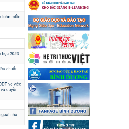
Ngày ban hành: 16/05/2024
Thông báo về việc treo
n toàn miền
Quốc kỳ và nghỉ lễ kỉ niệm
49 năm ngày Giải phóng
hoàn toàn miền năm -
thống nhất đất nước
(30/4/1975-30/4/2024) và
Quốc tế lao động 01/5
m học 2023-
Thông báo về việc treo Quốc
kỳ và nghỉ lễ kỉ niệm 49 năm
ngày Giải phóng hoàn toàn
iêu chuẩn
miền năm - thống nhất đất
nước (30/4/1975-30/4/2024)
DĐT về việc
và Quốc tế lao động 01/5
 và quyền
Ngày ban hành: 24/04/2024
Kế hoạch phổ biến. giáo
dục pháp luật năm 2024 của
 ngoài nhà
ngành Giáo dục và Đào tạo
thị xã Bến Cát
Kế hoạch phổ biến. giáo dục