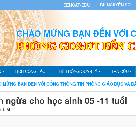
BENCAT-EDU
TÀI NGUYÊN SỐ
CHÀO MỪNG BẠN ĐẾN VỚI
PHÒNG GD&ĐT BẾN 
O
LỊCH CÔNG TÁC
HỆ THỐNG QUẢN LÝ
TRA CỨU
▼
▼
▼
BẠN ĐẾN VỚI CỔNG THÔNG TIN PHÒNG GIÁO DỤC VÀ ĐÀO TẠO
m ngừa cho học sinh 05 -11 tuổi
1 tuổi