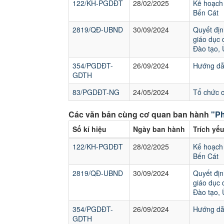
122/KH-PGDĐT
28/02/2025
Kế hoạch 
Bến Cát
2819/QĐ-UBND
30/09/2024
Quyết địn
giáo dục 
Đào tạo,
354/PGDĐT-
26/09/2024
Hướng dẫn
GDTH
83/PGDĐT-NG
24/05/2024
Tổ chức 
Các văn bản cùng cơ quan ban hành
"Ph
Số kí hiệu
Ngày ban hành
Trích yế
122/KH-PGDĐT
28/02/2025
Kế hoạch 
Bến Cát
2819/QĐ-UBND
30/09/2024
Quyết địn
giáo dục 
Đào tạo,
354/PGDĐT-
26/09/2024
Hướng dẫn
GDTH