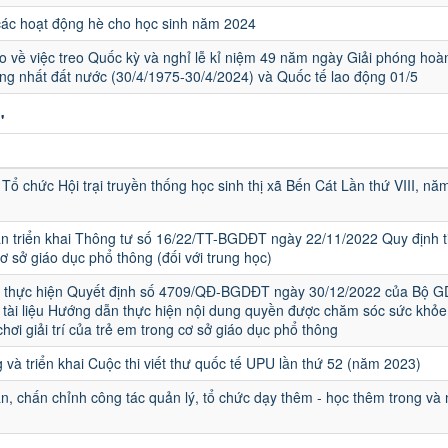
các hoạt động hè cho học sinh năm 2024
 về việc treo Quốc kỳ và nghỉ lễ kỉ niệm 49 năm ngày Giải phóng hoà
ng nhất đất nước (30/4/1975-30/4/2024) và Quốc tế lao động 01/5
"
u
Tổ chức Hội trại truyền thống học sinh thị xã Bến Cát Lần thứ VIII, nă
 triển khai Thông tư số 16/22/TT-BGDĐT ngày 22/11/2022 Quy định t
cơ sở giáo dục phổ thông (đối với trung học)
ai thực hiện Quyết định số 4709/QĐ-BGDĐT ngày 30/12/2022 của Bộ G
tài liệu Hướng dẫn thực hiện nội dung quyền được chăm sóc sức khỏe
chơi giải trí của trẻ em trong cơ sở giáo dục phổ thông
 và triển khai Cuộc thi viết thư quốc tế UPU lần thứ 52 (năm 2023)
, chấn chỉnh công tác quản lý, tổ chức dạy thêm - học thêm trong và