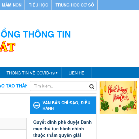
MẦM NON
TIỂU HỌC
TRUNG HỌC CƠ SỞ
 CỔNG THÔNG TIN
CÁT
THÔNG TIN VỀ COVID-19
LIÊN HỆ
▼
 THÀNH PHỐ BẾN CÁT
CHÀO MỪNG BẠN ĐẾN VỚI CỔNG TH
VĂN BẢN CHỈ ĐẠO, ĐIỀU
HÀNH
Quyết đinh phê duyệt Danh
mục thủ tục hành chính
thuộc thẩm quyền giải