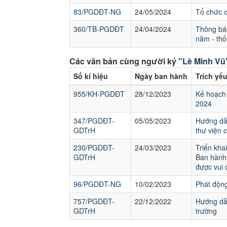
83/PGDĐT-NG
24/05/2024
Tổ chức 
360/TB-PGDĐT
24/04/2024
Thông báo
năm - thố
Các văn bản cùng người ký
"Lê Minh Vũ
Số kí hiệu
Ngày ban hành
Trích yế
955/KH-PGDĐT
28/12/2023
Kế hoạch 
2024
347/PGDĐT-
05/05/2023
Hướng dẫn
GDTrH
thư viện 
230/PGDĐT-
24/03/2023
Triển kh
GDTrH
Ban hành 
được vui 
96/PGDĐT-NG
10/02/2023
Phát động
757/PGDĐT-
22/12/2022
Hướng dẫn
GDTrH
trường