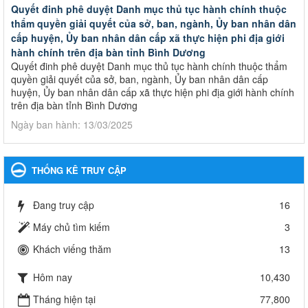
Quyết đinh phê duyệt Danh mục thủ tục hành chính thuộc
thẩm quyền giải quyết của sở, ban, ngành, Ủy ban nhân dân
cấp huyện, Ủy ban nhân dân cấp xã thực hiện phi địa giới
hành chính trên địa bàn tỉnh Bình Dương
Quyết đinh phê duyệt Danh mục thủ tục hành chính thuộc thẩm
quyền giải quyết của sở, ban, ngành, Ủy ban nhân dân cấp
huyện, Ủy ban nhân dân cấp xã thực hiện phi địa giới hành chính
trên địa bàn tỉnh Bình Dương
Ngày ban hành: 13/03/2025
Kế hoạch Phổ biến, giáo dục pháp luật năm 2025 của ngành
Giáo dục và Đào tạo thành phố Bến Cát
THỐNG KÊ TRUY CẬP
Kế hoạch Phổ biến, giáo dục pháp luật năm 2025 của ngành
Giáo dục và Đào tạo thành phố Bến Cát
Đang truy cập
16
Ngày ban hành: 28/02/2025
Máy chủ tìm kiếm
3
Quyết định công bố thủ tục hành chính bị bãi bỏ trong lĩnh
Khách viếng thăm
13
vực giáo dục đào tạo thuộc hệ giáo dục quốc dân và cơ sở
giáo dục khác thuộc thẩm quyền giải quyết của Sở Giáo dục
Hôm nay
10,430
và Đào tạo, Ủy ban nhân dân cấp huyện
Quyết định công bố thủ tục hành chính bị bãi bỏ trong lĩnh vực
Tháng hiện tại
77,800