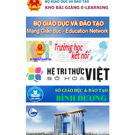
an toàn giao thông năm 2024 tại các cơ sở giáo dục trên địa
bàn thị xã Bến Cát
Kế hoạch Triển khai công tác tuyên truyền, đảm bảo trật tự, an
toàn giao thông năm 2024 tại các cơ sở giáo dục trên địa bàn thị
xã Bến Cát
Ngày ban hành: 04/03/2024
Kế hoạch thực hiện Chỉ thị số 16/CT-TTg ngày 27/05/2023
của Thủ tướng Chính phủ về tăng cường phòng ngừa, đấu
tranh tội phạm, vi phạm pháp luật liên quan đến hoạt động
tổ chức đánh bạc và đánh bạc
Kế hoạch thực hiện Chỉ thị số 16/CT-TTg ngày 27/05/2023 của
Thủ tướng Chính phủ về tăng cường phòng ngừa, đấu tranh tội
phạm, vi phạm pháp luật liên quan đến hoạt động tổ chức đánh
bạc và đánh bạc
Ngày ban hành: 04/03/2024
Kế hoạch Tổ chức Hội trại truyền thống học sinh thị xã Bến
Cát Lần thứ VIII, năm học 2023-2024
Kế hoạch Tổ chức Hội trại truyền thống học sinh thị xã Bến Cát
Lần thứ VIII, năm học 2023-2024
Ngày ban hành: 28/12/2023