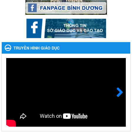
Phối hợp rà soát nhu cầu tiêm vắc xin phòng Covid 19
Phối hợp rà soát nhu cầu tiêm vắc xin phòng Covid 19
Ngày ban hành: 22/11/2023
Phát động, triển khai Cuộc thi " An toàn giao thông cho nụ
cười ngày mai" dành cho học sinh và giáo viên trung học
TRUYỀN HÌNH GIÁO DỤC
năm học 2023-2024
Phát động, triển khai Cuộc thi " An toàn giao thông cho nụ cười
ngày mai" dành cho học sinh và giáo viên trung học năm học
2023-2024
Ngày ban hành: 22/11/2023
Nhắc nhỡ thực hiện thanh toán không dùng tiền mặt các
khoản thu trong nhà trường năm học 2023-2024 và các năm
tiếp theo
Next
Nhắc nhỡ thực hiện thanh toán không dùng tiền mặt các khoản
thu trong nhà trường năm học 2023-2024 và các năm tiếp theo
Ngày ban hành: 27/09/2023
Hưởng ứng cuộc thi Tìm hiểu Luật Phòng, chống ma túy