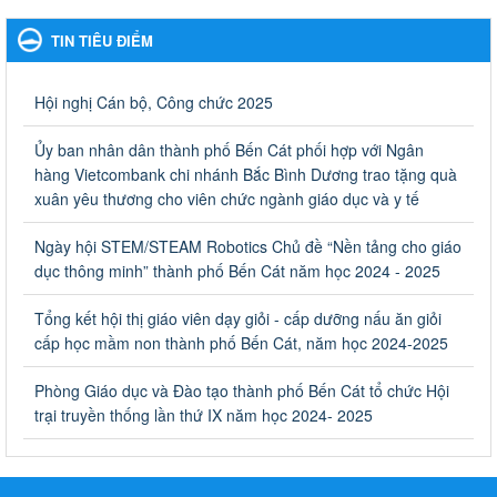
Hưởng ứng cuộc thi Tìm hiểu Luật Phòng, chống ma túy
TIN TIÊU ĐIỂM
Ngày ban hành: 06/09/2023
Về việc thống kê, lập danh sách đề xuất học sinh nhận học
Hội nghị Cán bộ, Công chức 2025
bổng, hỗ trợ của Chương trình "Tiếp sức đến trường" năm
học 2023-2024
Ủy ban nhân dân thành phố Bến Cát phối hợp với Ngân
Về việc thống kê, lập danh sách đề xuất học sinh nhận học bổng,
hàng Vietcombank chi nhánh Bắc Bình Dương trao tặng quà
hỗ trợ của Chương trình "Tiếp sức đến trường" năm học 2023-
xuân yêu thương cho viên chức ngành giáo dục và y tế
2024
Ngày ban hành: 22/08/2023
Ngày hội STEM/STEAM Robotics Chủ đề “Nền tảng cho giáo
dục thông minh” thành phố Bến Cát năm học 2024 - 2025
Triển khai Kế hoạch Triển khai các hoạt động hưởng ứng
phong trào vệ sinh yêu nước nâng cao sức khỏe nhân dân
Tổng kết hội thị giáo viên dạy giỏi - cấp dưỡng nấu ăn giỏi
năm 2023
cấp học mầm non thành phố Bến Cát, năm học 2024-2025
Triển khai Kế hoạch Triển khai các hoạt động hưởng ứng phong
trào vệ sinh yêu nước nâng cao sức khỏe nhân dân năm 2023
Phòng Giáo dục và Đào tạo thành phố Bến Cát tổ chức Hội
Ngày ban hành: 10/08/2023
trại truyền thống lần thứ IX năm học 2024- 2025
Khẩn trương triển khai các biện pháp tăng cường công tác
phòng, chống bệnh tay chân miệng trong các cơ sở giáo
dục mầm non, trường mẫu giáo, trường tiểu học