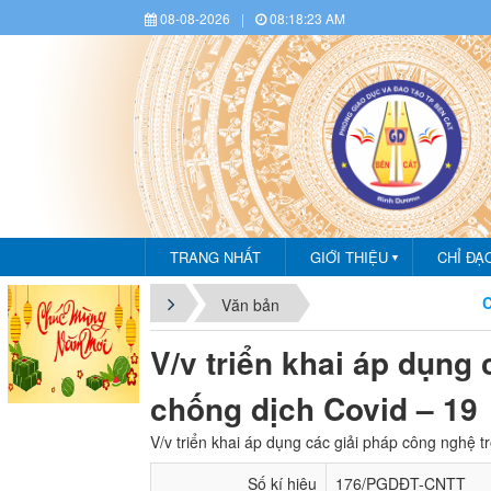
08-08-2026
|
08:18:23 AM
TRANG NHẤT
GIỚI THIỆU
CHỈ ĐẠ
▼
CHÀO MỪ
Văn bản
V/v triển khai áp dụng
chống dịch Covid – 19
V/v triển khai áp dụng các giải pháp công nghệ 
Số kí hiệu
176/PGDĐT-CNTT