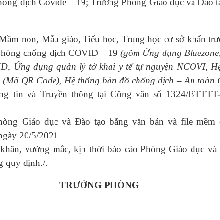
chống dịch Covide – 19; Trưởng Phòng Giáo dục và Đào tạ
ầm non, Mẫu giáo, Tiểu học, Trung học cơ sở khẩn trư
áp phòng chống dịch COVID – 19
(gồm Ứng dụng Bluezone
D, Ứng dụng quản lý tờ khai y tế tự nguyện NCOVI, Hệ
ng (Mã QR Code), Hệ thống bản đồ chống dịch – An toàn 
ông tin và Truyền thông tại Công văn số 1324/BTTT
òng Giáo dục và Đào tạo bằng văn bản và file mềm q
ngày 20/5/2021.
ó khăn, vướng mắc, kịp thời báo cáo Phòng Giáo dục và
g quy định./.
TRƯỞNG PHÒNG