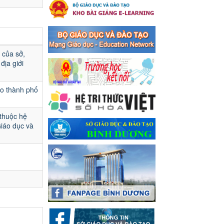
Ngày ban hành: 16/05/2024
Thông báo về việc treo
Quốc kỳ và nghỉ lễ kỉ niệm
49 năm ngày Giải phóng
 của sở,
hoàn toàn miền năm -
địa giới
thống nhất đất nước
(30/4/1975-30/4/2024) và
Quốc tế lao động 01/5
ạo thành phố
Thông báo về việc treo Quốc
kỳ và nghỉ lễ kỉ niệm 49 năm
 thuộc hệ
ngày Giải phóng hoàn toàn
Giáo dục và
miền năm - thống nhất đất
nước (30/4/1975-30/4/2024)
và Quốc tế lao động 01/5
Ngày ban hành: 24/04/2024
Kế hoạch phổ biến. giáo
dục pháp luật năm 2024 của
ngành Giáo dục và Đào tạo
thị xã Bến Cát
Kế hoạch phổ biến. giáo dục