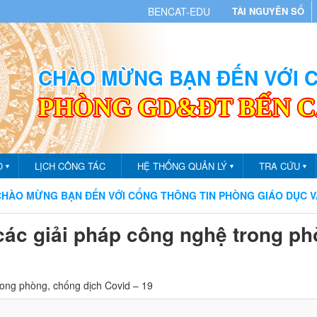
BENCAT-EDU
TÀI NGUYÊN SỐ
CHÀO MỪNG BẠN ĐẾN VỚI
PHÒNG GD&ĐT BẾN 
O
LỊCH CÔNG TÁC
HỆ THỐNG QUẢN LÝ
TRA CỨU
▼
▼
▼
NG BẠN ĐẾN VỚI CỔNG THÔNG TIN PHÒNG GIÁO DỤC VÀ ĐÀO 
 các giải pháp công nghệ trong ph
trong phòng, chống dịch Covid – 19