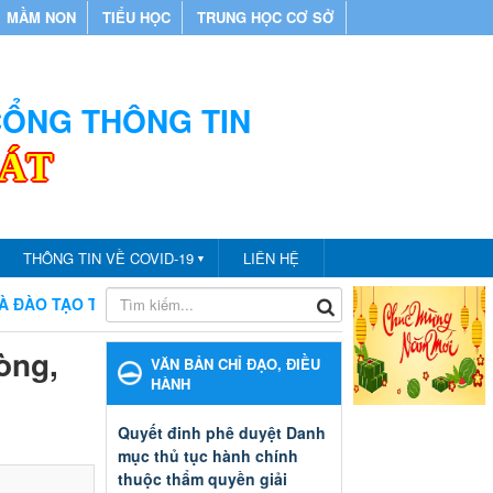
MẦM NON
TIỂU HỌC
TRUNG HỌC CƠ SỞ
 CỔNG THÔNG TIN
CÁT
THÔNG TIN VỀ COVID-19
LIÊN HỆ
▼
TẠO THÀNH PHỐ BẾN CÁT
CHÀO MỪNG BẠN ĐẾN VỚI CỔNG
òng,
VĂN BẢN CHỈ ĐẠO, ĐIỀU
HÀNH
Quyết đinh phê duyệt Danh
mục thủ tục hành chính
thuộc thẩm quyền giải