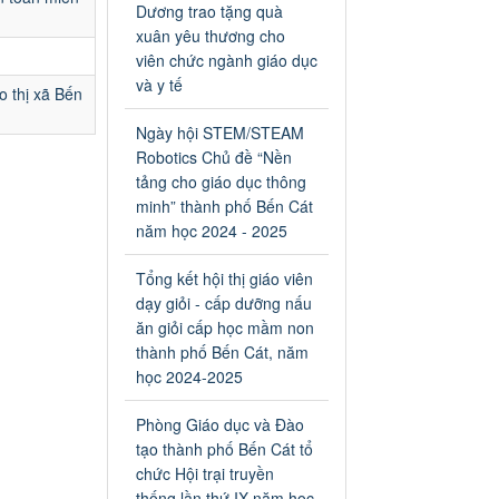
an toàn giao thông năm 2024
Dương trao tặng quà
tại các cơ sở giáo dục trên địa
xuân yêu thương cho
bàn thị xã Bến Cát
viên chức ngành giáo dục
Ngày ban hành: 04/03/2024
và y tế
o thị xã Bến
Kế hoạch thực hiện Chỉ thị
Ngày hội STEM/STEAM
số 16/CT-TTg ngày
Robotics Chủ đề “Nền
27/05/2023 của Thủ tướng
tảng cho giáo dục thông
Chính phủ về tăng cường
minh” thành phố Bến Cát
phòng ngừa, đấu tranh tội
năm học 2024 - 2025
phạm, vi phạm pháp luật
liên quan đến hoạt động tổ
Tổng kết hội thị giáo viên
chức đánh bạc và đánh bạc
dạy giỏi - cấp dưỡng nấu
Kế hoạch thực hiện Chỉ thị số
ăn giỏi cấp học mầm non
16/CT-TTg ngày 27/05/2023
của Thủ tướng Chính phủ về
thành phố Bến Cát, năm
tăng cường phòng ngừa, đấu
học 2024-2025
tranh tội phạm, vi phạm pháp
luật liên quan đến hoạt động
Phòng Giáo dục và Đào
tổ chức đánh bạc và đánh bạc
tạo thành phố Bến Cát tổ
Ngày ban hành: 04/03/2024
chức Hội trại truyền
thống lần thứ IX năm học