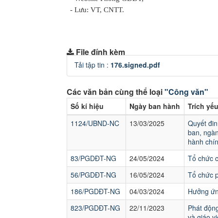
- Lưu: VT, CNTT.
File đính kèm
Tải tập tin :
176.signed.pdf
Các văn bản cùng thể loại
"Công văn"
Số kí hiệu
Ngày ban hành
Trích yế
1124/UBND-NC
13/03/2025
Quyết đin
ban, ngàn
hành chín
83/PGDĐT-NG
24/05/2024
Tổ chức 
56/PGDĐT-NG
16/05/2024
Tổ chức p
186/PGDĐT-NG
04/03/2024
Hưởng ứng
823/PGDĐT-NG
22/11/2023
Phát động
và giáo v