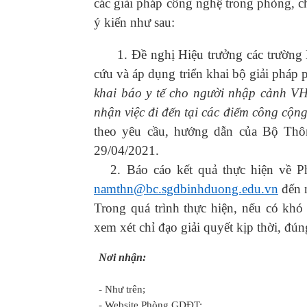
các giải pháp công nghệ trong phòng, 
ý kiến như sau:
1. Đề nghị Hiệu trưởng các trường M
cứu và áp dụng triển khai bộ giải ph
khai báo y tế cho người nhập cảnh VH
nhận việc đi đến tại các điểm công cộ
theo yêu cầu, hướng dẫn của Bộ Th
29/04/2021.
2. Báo cáo kết quả thực hiện về Ph
namthn@bc.sgdbinhduong.edu.vn
đến 
Trong quá trình thực hiện, nếu có kh
xem xét chỉ đạo giải quyết kịp thời, đún
Nơi nhận:
- Như trên;
- Website Phòng GDĐT;