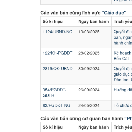
Các văn bản cùng lĩnh vực
"Giáo dục"
Số kí hiệu
Ngày ban hành
Trích yế
1124/UBND-NC
13/03/2025
Quyết đin
ban, ngàn
hành chín
122/KH-PGDĐT
28/02/2025
Kế hoạch 
Bến Cát
2819/QĐ-UBND
30/09/2024
Quyết địn
giáo dục 
Đào tạo,
354/PGDĐT-
26/09/2024
Hướng dẫn
GDTH
83/PGDĐT-NG
24/05/2024
Tổ chức 
Các văn bản cùng cơ quan ban hành
"Ph
Số kí hiệu
Ngày ban hành
Trích yế