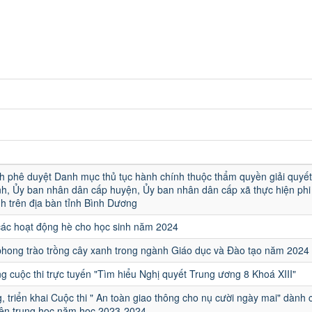
u
h phê duyệt Danh mục thủ tục hành chính thuộc thẩm quyền giải quyết
h, Ủy ban nhân dân cấp huyện, Ủy ban nhân dân cấp xã thực hiện phi 
h trên địa bàn tỉnh Bình Dương
các hoạt động hè cho học sinh năm 2024
hong trào trồng cây xanh trong ngành Giáo dục và Đào tạo năm 2024
 cuộc thi trực tuyến "Tìm hiểu Nghị quyết Trung ương 8 Khoá XIII"
, triển khai Cuộc thi " An toàn giao thông cho nụ cười ngày mai" dành 
iên trung học năm học 2023-2024