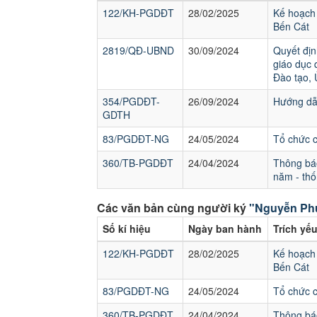
122/KH-PGDĐT
28/02/2025
Kế hoạch 
Bến Cát
2819/QĐ-UBND
30/09/2024
Quyết địn
giáo dục 
Đào tạo,
354/PGDĐT-
26/09/2024
Hướng dẫn
GDTH
83/PGDĐT-NG
24/05/2024
Tổ chức 
360/TB-PGDĐT
24/04/2024
Thông báo
năm - thố
Các văn bản cùng người ký
"Nguyễn Ph
Số kí hiệu
Ngày ban hành
Trích yế
122/KH-PGDĐT
28/02/2025
Kế hoạch 
Bến Cát
83/PGDĐT-NG
24/05/2024
Tổ chức 
360/TB-PGDĐT
24/04/2024
Thông báo