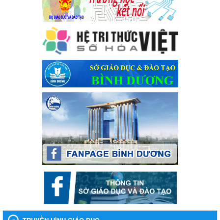
của Thủ tướng Chính phủ về tăng cường phòng ngừa, đấu
tranh tội phạm, vi phạm pháp luật liên quan đến hoạt động
tổ chức đánh bạc và đánh bạc
Kế hoạch thực hiện Chỉ thị số 16/CT-TTg ngày 27/05/2023 của
Thủ tướng Chính phủ về tăng cường phòng ngừa, đấu tranh tội
phạm, vi phạm pháp luật liên quan đến hoạt động tổ chức đánh
bạc và đánh bạc
Ngày ban hành: 04/03/2024
Kế hoạch Tổ chức Hội trại truyền thống học sinh thị xã Bến
Cát Lần thứ VIII, năm học 2023-2024
Kế hoạch Tổ chức Hội trại truyền thống học sinh thị xã Bến Cát
Lần thứ VIII, năm học 2023-2024
Ngày ban hành: 28/12/2023
Phối hợp rà soát nhu cầu tiêm vắc xin phòng Covid 19
Phối hợp rà soát nhu cầu tiêm vắc xin phòng Covid 19
Ngày ban hành: 22/11/2023
Phát động, triển khai Cuộc thi " An toàn giao thông cho nụ
cười ngày mai" dành cho học sinh và giáo viên trung học