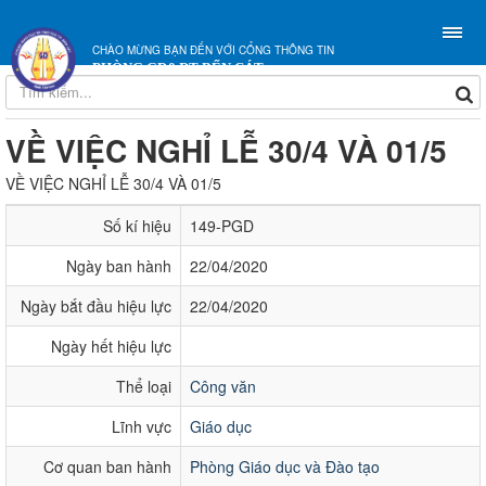
CHÀO MỪNG BẠN ĐẾN VỚI CỔNG THÔNG TIN
PHÒNG GD&ĐT BẾN CÁT
VỀ VIỆC NGHỈ LỄ 30/4 VÀ 01/5
VỀ VIỆC NGHỈ LỄ 30/4 VÀ 01/5
Số kí hiệu
149-PGD
Ngày ban hành
22/04/2020
Ngày bắt đầu hiệu lực
22/04/2020
Ngày hết hiệu lực
Thể loại
Công văn
Lĩnh vực
Giáo dục
Cơ quan ban hành
Phòng Giáo dục và Đào tạo