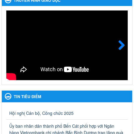
TRUYỀN HÌNH GIÁO DỤC
năm học 2023-2024
Phát động, triển khai Cuộc thi " An toàn giao thông cho nụ cười
ngày mai" dành cho học sinh và giáo viên trung học năm học
2023-2024
Ngày ban hành: 22/11/2023
Nhắc nhỡ thực hiện thanh toán không dùng tiền mặt các
khoản thu trong nhà trường năm học 2023-2024 và các năm
tiếp theo
Next
Nhắc nhỡ thực hiện thanh toán không dùng tiền mặt các khoản
thu trong nhà trường năm học 2023-2024 và các năm tiếp theo
Ngày ban hành: 27/09/2023
Hưởng ứng cuộc thi Tìm hiểu Luật Phòng, chống ma túy
Hưởng ứng cuộc thi Tìm hiểu Luật Phòng, chống ma túy
TIN TIÊU ĐIỂM
Ngày ban hành: 06/09/2023
Về việc thống kê, lập danh sách đề xuất học sinh nhận học
Hội nghị Cán bộ, Công chức 2025
bổng, hỗ trợ của Chương trình "Tiếp sức đến trường" năm
học 2023-2024
Ủy ban nhân dân thành phố Bến Cát phối hợp với Ngân
Về việc thống kê, lập danh sách đề xuất học sinh nhận học bổng,
hàng Vietcombank chi nhánh Bắc Bình Dương trao tặng quà