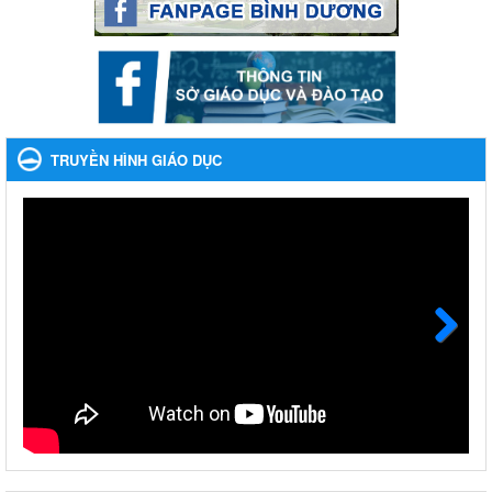
Phối hợp rà soát nhu cầu tiêm vắc xin phòng Covid 19
Phối hợp rà soát nhu cầu tiêm vắc xin phòng Covid 19
Ngày ban hành: 22/11/2023
Phát động, triển khai Cuộc thi " An toàn giao thông cho nụ
cười ngày mai" dành cho học sinh và giáo viên trung học
TRUYỀN HÌNH GIÁO DỤC
năm học 2023-2024
Phát động, triển khai Cuộc thi " An toàn giao thông cho nụ cười
ngày mai" dành cho học sinh và giáo viên trung học năm học
2023-2024
Ngày ban hành: 22/11/2023
Nhắc nhỡ thực hiện thanh toán không dùng tiền mặt các
khoản thu trong nhà trường năm học 2023-2024 và các năm
tiếp theo
Next
Nhắc nhỡ thực hiện thanh toán không dùng tiền mặt các khoản
thu trong nhà trường năm học 2023-2024 và các năm tiếp theo
Ngày ban hành: 27/09/2023
Hưởng ứng cuộc thi Tìm hiểu Luật Phòng, chống ma túy
Hưởng ứng cuộc thi Tìm hiểu Luật Phòng, chống ma túy