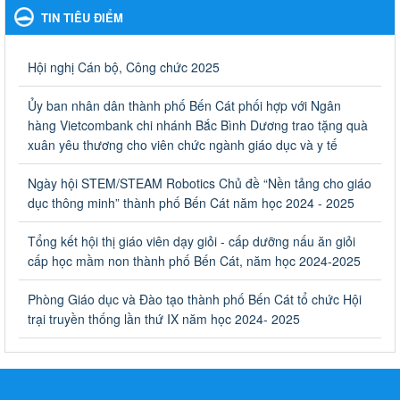
TIN TIÊU ĐIỂM
Ngày ban hành: 06/09/2023
Về việc thống kê, lập danh sách đề xuất học sinh nhận học
Hội nghị Cán bộ, Công chức 2025
bổng, hỗ trợ của Chương trình "Tiếp sức đến trường" năm
học 2023-2024
Ủy ban nhân dân thành phố Bến Cát phối hợp với Ngân
Về việc thống kê, lập danh sách đề xuất học sinh nhận học bổng,
hàng Vietcombank chi nhánh Bắc Bình Dương trao tặng quà
hỗ trợ của Chương trình "Tiếp sức đến trường" năm học 2023-
xuân yêu thương cho viên chức ngành giáo dục và y tế
2024
Ngày ban hành: 22/08/2023
Ngày hội STEM/STEAM Robotics Chủ đề “Nền tảng cho giáo
dục thông minh” thành phố Bến Cát năm học 2024 - 2025
Triển khai Kế hoạch Triển khai các hoạt động hưởng ứng
phong trào vệ sinh yêu nước nâng cao sức khỏe nhân dân
Tổng kết hội thị giáo viên dạy giỏi - cấp dưỡng nấu ăn giỏi
năm 2023
cấp học mầm non thành phố Bến Cát, năm học 2024-2025
Triển khai Kế hoạch Triển khai các hoạt động hưởng ứng phong
trào vệ sinh yêu nước nâng cao sức khỏe nhân dân năm 2023
Phòng Giáo dục và Đào tạo thành phố Bến Cát tổ chức Hội
Ngày ban hành: 10/08/2023
trại truyền thống lần thứ IX năm học 2024- 2025
Khẩn trương triển khai các biện pháp tăng cường công tác
phòng, chống bệnh tay chân miệng trong các cơ sở giáo
dục mầm non, trường mẫu giáo, trường tiểu học
Khẩn trương triển khai các biện pháp tăng cường công tác phòng,