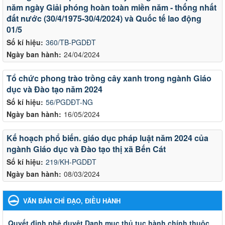
năm ngày Giải phóng hoàn toàn miền năm - thống nhất
đất nước (30/4/1975-30/4/2024) và Quốc tế lao động
01/5
Số kí hiệu:
360/TB-PGDĐT
Ngày ban hành:
24/04/2024
Tổ chức phong trào trồng cây xanh trong ngành Giáo
dục và Đào tạo năm 2024
Số kí hiệu:
56/PGDĐT-NG
Ngày ban hành:
16/05/2024
Kế hoạch phổ biến. giáo dục pháp luật năm 2024 của
ngành Giáo dục và Đào tạo thị xã Bến Cát
Số kí hiệu:
219/KH-PGDĐT
Ngày ban hành:
08/03/2024
VĂN BẢN CHỈ ĐẠO, ĐIỀU HÀNH
Quyết đinh phê duyệt Danh mục thủ tục hành chính thuộc