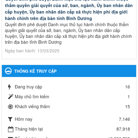
thẩm quyền giải quyết của sở, ban, ngành, Ủy ban nhân dân
cấp huyện, Ủy ban nhân dân cấp xã thực hiện phi địa giới
hành chính trên địa bàn tỉnh Bình Dương
Quyết đinh phê duyệt Danh mục thủ tục hành chính thuộc thẩm
quyền giải quyết của sở, ban, ngành, Ủy ban nhân dân cấp
huyện, Ủy ban nhân dân cấp xã thực hiện phi địa giới hành chính
trên địa bàn tỉnh Bình Dương
Ngày ban hành: 13/03/2025
Kế hoạch Phổ biến, giáo dục pháp luật năm 2025 của ngành
Giáo dục và Đào tạo thành phố Bến Cát
THỐNG KÊ TRUY CẬP
Kế hoạch Phổ biến, giáo dục pháp luật năm 2025 của ngành
Giáo dục và Đào tạo thành phố Bến Cát
Đang truy cập
16
Ngày ban hành: 28/02/2025
Máy chủ tìm kiếm
1
Quyết định công bố thủ tục hành chính bị bãi bỏ trong lĩnh
Khách viếng thăm
15
vực giáo dục đào tạo thuộc hệ giáo dục quốc dân và cơ sở
giáo dục khác thuộc thẩm quyền giải quyết của Sở Giáo dục
Hôm nay
7,146
và Đào tạo, Ủy ban nhân dân cấp huyện
Quyết định công bố thủ tục hành chính bị bãi bỏ trong lĩnh vực
Tháng hiện tại
87,918
giáo dục đào tạo thuộc hệ giáo dục quốc dân và cơ sở giáo dục