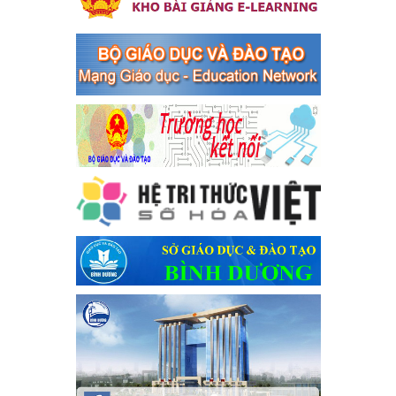
bàn thị xã Bến Cát
Kế hoạch Triển khai công tác tuyên truyền, đảm bảo trật tự, an
toàn giao thông năm 2024 tại các cơ sở giáo dục trên địa bàn thị
xã Bến Cát
Ngày ban hành: 04/03/2024
Kế hoạch thực hiện Chỉ thị số 16/CT-TTg ngày 27/05/2023
của Thủ tướng Chính phủ về tăng cường phòng ngừa, đấu
tranh tội phạm, vi phạm pháp luật liên quan đến hoạt động
tổ chức đánh bạc và đánh bạc
Kế hoạch thực hiện Chỉ thị số 16/CT-TTg ngày 27/05/2023 của
Thủ tướng Chính phủ về tăng cường phòng ngừa, đấu tranh tội
phạm, vi phạm pháp luật liên quan đến hoạt động tổ chức đánh
bạc và đánh bạc
Ngày ban hành: 04/03/2024
Kế hoạch Tổ chức Hội trại truyền thống học sinh thị xã Bến
Cát Lần thứ VIII, năm học 2023-2024
Kế hoạch Tổ chức Hội trại truyền thống học sinh thị xã Bến Cát
Lần thứ VIII, năm học 2023-2024
Ngày ban hành: 28/12/2023