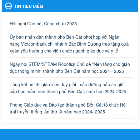
TIN TIÊU ĐIỂM
Ngày ban hành: 06/09/2023
Về việc thống kê, lập danh sách đề xuất học sinh nhận học
Hội nghị Cán bộ, Công chức 2025
bổng, hỗ trợ của Chương trình "Tiếp sức đến trường" năm
học 2023-2024
Ủy ban nhân dân thành phố Bến Cát phối hợp với Ngân
Về việc thống kê, lập danh sách đề xuất học sinh nhận học bổng,
hàng Vietcombank chi nhánh Bắc Bình Dương trao tặng quà
hỗ trợ của Chương trình "Tiếp sức đến trường" năm học 2023-
xuân yêu thương cho viên chức ngành giáo dục và y tế
2024
Ngày ban hành: 22/08/2023
Ngày hội STEM/STEAM Robotics Chủ đề “Nền tảng cho giáo
dục thông minh” thành phố Bến Cát năm học 2024 - 2025
Triển khai Kế hoạch Triển khai các hoạt động hưởng ứng
phong trào vệ sinh yêu nước nâng cao sức khỏe nhân dân
Tổng kết hội thị giáo viên dạy giỏi - cấp dưỡng nấu ăn giỏi
năm 2023
cấp học mầm non thành phố Bến Cát, năm học 2024-2025
Triển khai Kế hoạch Triển khai các hoạt động hưởng ứng phong
trào vệ sinh yêu nước nâng cao sức khỏe nhân dân năm 2023
Phòng Giáo dục và Đào tạo thành phố Bến Cát tổ chức Hội
Ngày ban hành: 10/08/2023
trại truyền thống lần thứ IX năm học 2024- 2025
Khẩn trương triển khai các biện pháp tăng cường công tác
phòng, chống bệnh tay chân miệng trong các cơ sở giáo
dục mầm non, trường mẫu giáo, trường tiểu học
Khẩn trương triển khai các biện pháp tăng cường công tác phòng,