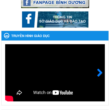
Phối hợp rà soát nhu cầu tiêm vắc xin phòng Covid 19
Phối hợp rà soát nhu cầu tiêm vắc xin phòng Covid 19
Ngày ban hành: 22/11/2023
Phát động, triển khai Cuộc thi " An toàn giao thông cho nụ
cười ngày mai" dành cho học sinh và giáo viên trung học
TRUYỀN HÌNH GIÁO DỤC
năm học 2023-2024
Phát động, triển khai Cuộc thi " An toàn giao thông cho nụ cười
ngày mai" dành cho học sinh và giáo viên trung học năm học
2023-2024
Ngày ban hành: 22/11/2023
Nhắc nhỡ thực hiện thanh toán không dùng tiền mặt các
khoản thu trong nhà trường năm học 2023-2024 và các năm
tiếp theo
Next
Nhắc nhỡ thực hiện thanh toán không dùng tiền mặt các khoản
thu trong nhà trường năm học 2023-2024 và các năm tiếp theo
Ngày ban hành: 27/09/2023
Hưởng ứng cuộc thi Tìm hiểu Luật Phòng, chống ma túy
Hưởng ứng cuộc thi Tìm hiểu Luật Phòng, chống ma túy