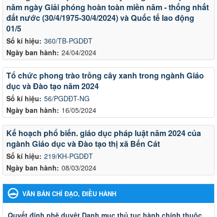
năm ngày Giải phóng hoàn toàn miền năm - thống nhất
đất nước (30/4/1975-30/4/2024) và Quốc tế lao động
01/5
Số kí hiệu:
360/TB-PGDĐT
Ngày ban hành:
24/04/2024
Tổ chức phong trào trồng cây xanh trong ngành Giáo
dục và Đào tạo năm 2024
Số kí hiệu:
56/PGDĐT-NG
Ngày ban hành:
16/05/2024
Kế hoạch phổ biến. giáo dục pháp luật năm 2024 của
ngành Giáo dục và Đào tạo thị xã Bến Cát
Số kí hiệu:
219/KH-PGDĐT
Ngày ban hành:
08/03/2024
VĂN BẢN CHỈ ĐẠO, ĐIỀU HÀNH
Quyết đinh phê duyệt Danh mục thủ tục hành chính thuộc