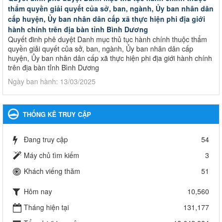
thẩm quyền giải quyết của sở, ban, ngành, Ủy ban nhân dân
cấp huyện, Ủy ban nhân dân cấp xã thực hiện phi địa giới
hành chính trên địa bàn tỉnh Bình Dương
Quyết đinh phê duyệt Danh mục thủ tục hành chính thuộc thẩm
quyền giải quyết của sở, ban, ngành, Ủy ban nhân dân cấp
huyện, Ủy ban nhân dân cấp xã thực hiện phi địa giới hành chính
trên địa bàn tỉnh Bình Dương
Ngày ban hành: 13/03/2025
Kế hoạch Phổ biến, giáo dục pháp luật năm 2025 của ngành
Giáo dục và Đào tạo thành phố Bến Cát
THỐNG KÊ TRUY CẬP
Kế hoạch Phổ biến, giáo dục pháp luật năm 2025 của ngành
Giáo dục và Đào tạo thành phố Bến Cát
Đang truy cập
54
Ngày ban hành: 28/02/2025
Máy chủ tìm kiếm
3
Quyết định công bố thủ tục hành chính bị bãi bỏ trong lĩnh
Khách viếng thăm
51
vực giáo dục đào tạo thuộc hệ giáo dục quốc dân và cơ sở
giáo dục khác thuộc thẩm quyền giải quyết của Sở Giáo dục
Hôm nay
10,560
và Đào tạo, Ủy ban nhân dân cấp huyện
Quyết định công bố thủ tục hành chính bị bãi bỏ trong lĩnh vực
Tháng hiện tại
131,177
giáo dục đào tạo thuộc hệ giáo dục quốc dân và cơ sở giáo dục