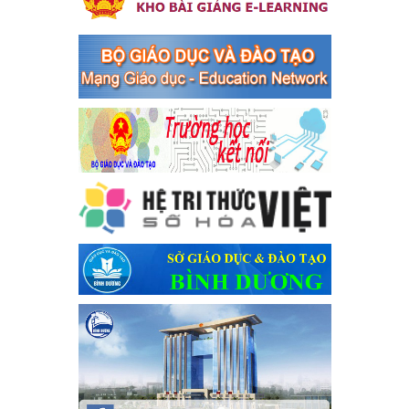
bàn thị xã Bến Cát
Kế hoạch Triển khai công tác tuyên truyền, đảm bảo trật tự, an
toàn giao thông năm 2024 tại các cơ sở giáo dục trên địa bàn thị
xã Bến Cát
Ngày ban hành: 04/03/2024
Kế hoạch thực hiện Chỉ thị số 16/CT-TTg ngày 27/05/2023
của Thủ tướng Chính phủ về tăng cường phòng ngừa, đấu
tranh tội phạm, vi phạm pháp luật liên quan đến hoạt động
tổ chức đánh bạc và đánh bạc
Kế hoạch thực hiện Chỉ thị số 16/CT-TTg ngày 27/05/2023 của
Thủ tướng Chính phủ về tăng cường phòng ngừa, đấu tranh tội
phạm, vi phạm pháp luật liên quan đến hoạt động tổ chức đánh
bạc và đánh bạc
Ngày ban hành: 04/03/2024
Kế hoạch Tổ chức Hội trại truyền thống học sinh thị xã Bến
Cát Lần thứ VIII, năm học 2023-2024
Kế hoạch Tổ chức Hội trại truyền thống học sinh thị xã Bến Cát
Lần thứ VIII, năm học 2023-2024
Ngày ban hành: 28/12/2023