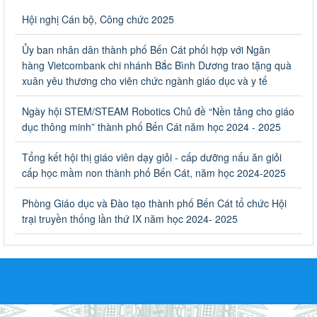
Hưởng ứng cuộc thi Tìm hiểu Luật Phòng, chống ma túy
Hội nghị Cán bộ, Công chức 2025
Ngày ban hành: 06/09/2023
Ủy ban nhân dân thành phố Bến Cát phối hợp với Ngân
Về việc thống kê, lập danh sách đề xuất học sinh nhận học
hàng Vietcombank chi nhánh Bắc Bình Dương trao tặng quà
bổng, hỗ trợ của Chương trình "Tiếp sức đến trường" năm
xuân yêu thương cho viên chức ngành giáo dục và y tế
học 2023-2024
Về việc thống kê, lập danh sách đề xuất học sinh nhận học bổng,
Ngày hội STEM/STEAM Robotics Chủ đề “Nền tảng cho giáo
hỗ trợ của Chương trình "Tiếp sức đến trường" năm học 2023-
dục thông minh” thành phố Bến Cát năm học 2024 - 2025
2024
Ngày ban hành: 22/08/2023
Tổng kết hội thị giáo viên dạy giỏi - cấp dưỡng nấu ăn giỏi
cấp học mầm non thành phố Bến Cát, năm học 2024-2025
Triển khai Kế hoạch Triển khai các hoạt động hưởng ứng
phong trào vệ sinh yêu nước nâng cao sức khỏe nhân dân
Phòng Giáo dục và Đào tạo thành phố Bến Cát tổ chức Hội
năm 2023
trại truyền thống lần thứ IX năm học 2024- 2025
Triển khai Kế hoạch Triển khai các hoạt động hưởng ứng phong
trào vệ sinh yêu nước nâng cao sức khỏe nhân dân năm 2023
Ngày ban hành: 10/08/2023
Khẩn trương triển khai các biện pháp tăng cường công tác
phòng, chống bệnh tay chân miệng trong các cơ sở giáo
dục mầm non, trường mẫu giáo, trường tiểu học