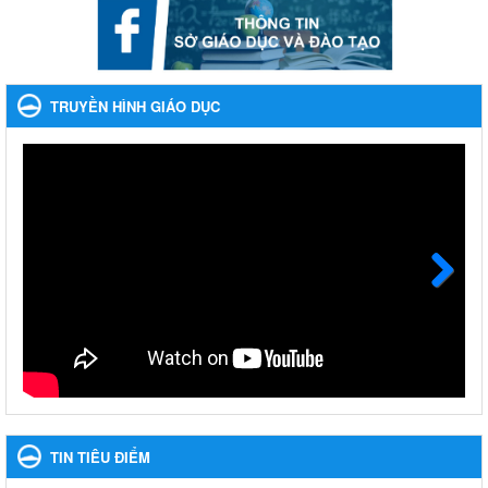
Phối hợp rà soát nhu cầu tiêm vắc xin phòng Covid 19
Phối hợp rà soát nhu cầu tiêm vắc xin phòng Covid 19
Ngày ban hành: 22/11/2023
TRUYỀN HÌNH GIÁO DỤC
Phát động, triển khai Cuộc thi " An toàn giao thông cho nụ
cười ngày mai" dành cho học sinh và giáo viên trung học
năm học 2023-2024
Phát động, triển khai Cuộc thi " An toàn giao thông cho nụ cười
ngày mai" dành cho học sinh và giáo viên trung học năm học
2023-2024
Ngày ban hành: 22/11/2023
Next
Nhắc nhỡ thực hiện thanh toán không dùng tiền mặt các
khoản thu trong nhà trường năm học 2023-2024 và các năm
tiếp theo
Nhắc nhỡ thực hiện thanh toán không dùng tiền mặt các khoản
thu trong nhà trường năm học 2023-2024 và các năm tiếp theo
Ngày ban hành: 27/09/2023
TIN TIÊU ĐIỂM
Hưởng ứng cuộc thi Tìm hiểu Luật Phòng, chống ma túy