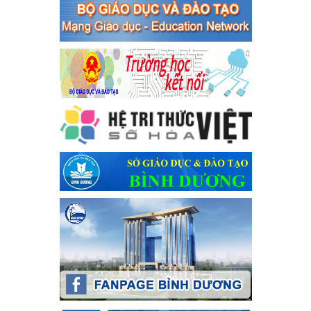
an toàn giao thông năm 2024 tại các cơ sở giáo dục trên địa
bàn thị xã Bến Cát
Kế hoạch Triển khai công tác tuyên truyền, đảm bảo trật tự, an
toàn giao thông năm 2024 tại các cơ sở giáo dục trên địa bàn thị
xã Bến Cát
Ngày ban hành: 04/03/2024
Kế hoạch thực hiện Chỉ thị số 16/CT-TTg ngày 27/05/2023
của Thủ tướng Chính phủ về tăng cường phòng ngừa, đấu
tranh tội phạm, vi phạm pháp luật liên quan đến hoạt động
tổ chức đánh bạc và đánh bạc
Kế hoạch thực hiện Chỉ thị số 16/CT-TTg ngày 27/05/2023 của
Thủ tướng Chính phủ về tăng cường phòng ngừa, đấu tranh tội
phạm, vi phạm pháp luật liên quan đến hoạt động tổ chức đánh
bạc và đánh bạc
Ngày ban hành: 04/03/2024
Kế hoạch Tổ chức Hội trại truyền thống học sinh thị xã Bến
Cát Lần thứ VIII, năm học 2023-2024
Kế hoạch Tổ chức Hội trại truyền thống học sinh thị xã Bến Cát
Lần thứ VIII, năm học 2023-2024
Ngày ban hành: 28/12/2023