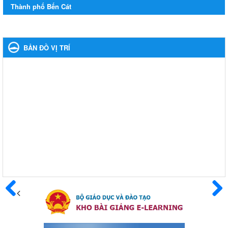
Thông báo về việc treo Quốc kỳ và nghỉ lễ kỉ niệm 49 năm
Thành phố Bến Cát
ngày Giải phóng hoàn toàn miền năm - thống nhất đất nước
(30/4/1975-30/4/2024) và Quốc tế lao động 01/5
Thông báo về việc treo Quốc kỳ và nghỉ lễ kỉ niệm 49 năm ngày
Giải phóng hoàn toàn miền năm - thống nhất đất nước
BẢN ĐỒ VỊ TRÍ
(30/4/1975-30/4/2024) và Quốc tế lao động 01/5
Ngày ban hành: 24/04/2024
Kế hoạch phổ biến. giáo dục pháp luật năm 2024 của ngành
Giáo dục và Đào tạo thị xã Bến Cát
Kế hoạch phổ biến. giáo dục pháp luật năm 2024 của ngành
Giáo dục và Đào tạo thị xã Bến Cát
Ngày ban hành: 08/03/2024
Hưởng ứng cuộc thi trực tuyến "Tìm hiểu Nghị quyết Trung
ương 8 Khoá XIII"
Hưởng ứng cuộc thi trực tuyến "Tìm hiểu Nghị quyết Trung ương
8 Khoá XIII"
Ngày ban hành: 04/03/2024
Trước
Sau
Kế hoạch Triển khai công tác tuyên truyền, đảm bảo trật tự,