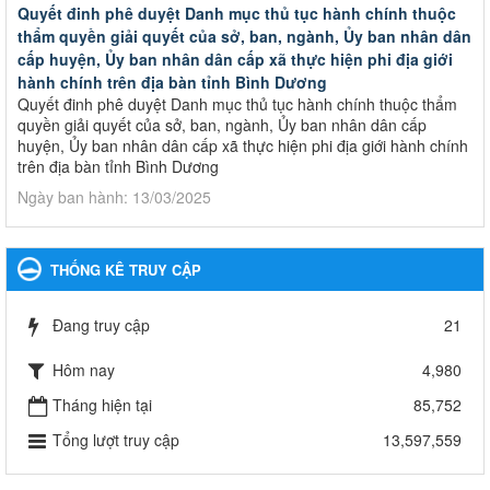
Quyết đinh phê duyệt Danh mục thủ tục hành chính thuộc
thẩm quyền giải quyết của sở, ban, ngành, Ủy ban nhân dân
cấp huyện, Ủy ban nhân dân cấp xã thực hiện phi địa giới
hành chính trên địa bàn tỉnh Bình Dương
Quyết đinh phê duyệt Danh mục thủ tục hành chính thuộc thẩm
quyền giải quyết của sở, ban, ngành, Ủy ban nhân dân cấp
huyện, Ủy ban nhân dân cấp xã thực hiện phi địa giới hành chính
trên địa bàn tỉnh Bình Dương
Ngày ban hành: 13/03/2025
Kế hoạch Phổ biến, giáo dục pháp luật năm 2025 của ngành
Giáo dục và Đào tạo thành phố Bến Cát
THỐNG KÊ TRUY CẬP
Kế hoạch Phổ biến, giáo dục pháp luật năm 2025 của ngành
Giáo dục và Đào tạo thành phố Bến Cát
Đang truy cập
21
Ngày ban hành: 28/02/2025
Hôm nay
4,980
Quyết định công bố thủ tục hành chính bị bãi bỏ trong lĩnh
vực giáo dục đào tạo thuộc hệ giáo dục quốc dân và cơ sở
Tháng hiện tại
85,752
giáo dục khác thuộc thẩm quyền giải quyết của Sở Giáo dục
Tổng lượt truy cập
13,597,559
và Đào tạo, Ủy ban nhân dân cấp huyện
Quyết định công bố thủ tục hành chính bị bãi bỏ trong lĩnh vực