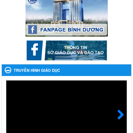
Ngày ban hành: 04/03/2024
Kế hoạch thực hiện Chỉ thị số 16/CT-TTg ngày 27/05/2023
của Thủ tướng Chính phủ về tăng cường phòng ngừa, đấu
tranh tội phạm, vi phạm pháp luật liên quan đến hoạt động
tổ chức đánh bạc và đánh bạc
Kế hoạch thực hiện Chỉ thị số 16/CT-TTg ngày 27/05/2023 của
Thủ tướng Chính phủ về tăng cường phòng ngừa, đấu tranh tội
phạm, vi phạm pháp luật liên quan đến hoạt động tổ chức đánh
bạc và đánh bạc
Ngày ban hành: 04/03/2024
TRUYỀN HÌNH GIÁO DỤC
Kế hoạch Tổ chức Hội trại truyền thống học sinh thị xã Bến
Cát Lần thứ VIII, năm học 2023-2024
Kế hoạch Tổ chức Hội trại truyền thống học sinh thị xã Bến Cát
Lần thứ VIII, năm học 2023-2024
Ngày ban hành: 28/12/2023
Phối hợp rà soát nhu cầu tiêm vắc xin phòng Covid 19
Next
Phối hợp rà soát nhu cầu tiêm vắc xin phòng Covid 19