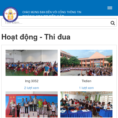
CHÀO MỪNG BẠN ĐẾN VỚI CỔNG THÔNG TIN
PHÒNG GD&ĐT BẾN CÁT
Hoạt động - Thi đua
Img 3052
Tkdien
2
lượt xem
1
lượt xem