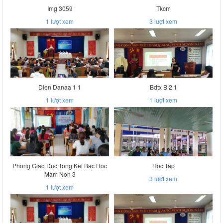
Img 3059
Tkcm
1
lượt xem
3
lượt xem
Dien Danaa 1 1
Bdtx B 2 1
1
lượt xem
1
lượt xem
Phong Giao Duc Tong Ket Bac Hoc
Hoc Tap
Mam Non 3
3
lượt xem
1
lượt xem