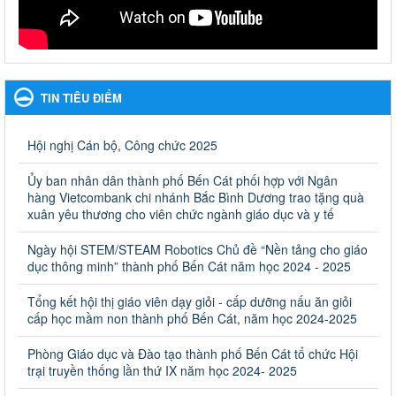
Ngày ban hành: 22/11/2023
Phát động, triển khai Cuộc thi " An toàn giao thông cho nụ
cười ngày mai" dành cho học sinh và giáo viên trung học
năm học 2023-2024
Phát động, triển khai Cuộc thi " An toàn giao thông cho nụ cười
TIN TIÊU ĐIỂM
ngày mai" dành cho học sinh và giáo viên trung học năm học
2023-2024
Hội nghị Cán bộ, Công chức 2025
Ngày ban hành: 22/11/2023
Ủy ban nhân dân thành phố Bến Cát phối hợp với Ngân
Nhắc nhỡ thực hiện thanh toán không dùng tiền mặt các
hàng Vietcombank chi nhánh Bắc Bình Dương trao tặng quà
khoản thu trong nhà trường năm học 2023-2024 và các năm
xuân yêu thương cho viên chức ngành giáo dục và y tế
tiếp theo
Nhắc nhỡ thực hiện thanh toán không dùng tiền mặt các khoản
Ngày hội STEM/STEAM Robotics Chủ đề “Nền tảng cho giáo
thu trong nhà trường năm học 2023-2024 và các năm tiếp theo
dục thông minh” thành phố Bến Cát năm học 2024 - 2025
Ngày ban hành: 27/09/2023
Tổng kết hội thị giáo viên dạy giỏi - cấp dưỡng nấu ăn giỏi
Hưởng ứng cuộc thi Tìm hiểu Luật Phòng, chống ma túy
cấp học mầm non thành phố Bến Cát, năm học 2024-2025
Hưởng ứng cuộc thi Tìm hiểu Luật Phòng, chống ma túy
Phòng Giáo dục và Đào tạo thành phố Bến Cát tổ chức Hội
Ngày ban hành: 06/09/2023
trại truyền thống lần thứ IX năm học 2024- 2025
Về việc thống kê, lập danh sách đề xuất học sinh nhận học