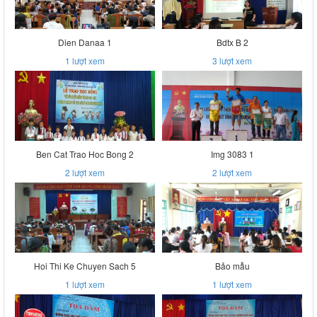
Dien Danaa 1
Bdtx B 2
1
lượt xem
3
lượt xem
Ben Cat Trao Hoc Bong 2
Img 3083 1
2
lượt xem
2
lượt xem
Hoi Thi Ke Chuyen Sach 5
Bảo mẫu
1
lượt xem
1
lượt xem