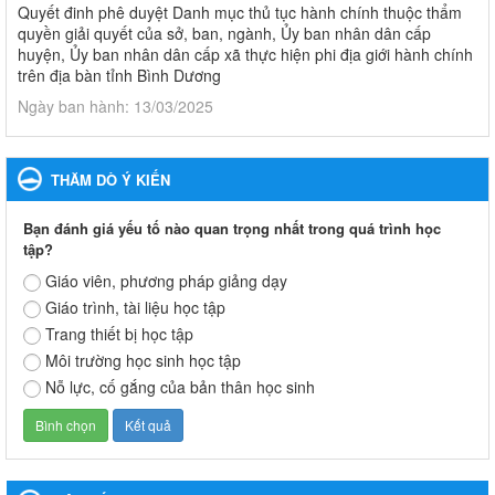
Quyết đinh phê duyệt Danh mục thủ tục hành chính thuộc thẩm
quyền giải quyết của sở, ban, ngành, Ủy ban nhân dân cấp
huyện, Ủy ban nhân dân cấp xã thực hiện phi địa giới hành chính
trên địa bàn tỉnh Bình Dương
Ngày ban hành: 13/03/2025
Kế hoạch Phổ biến, giáo dục pháp luật năm 2025 của ngành
Giáo dục và Đào tạo thành phố Bến Cát
THĂM DÒ Ý KIẾN
Kế hoạch Phổ biến, giáo dục pháp luật năm 2025 của ngành
Giáo dục và Đào tạo thành phố Bến Cát
Bạn đánh giá yếu tố nào quan trọng nhất trong quá trình học
Ngày ban hành: 28/02/2025
tập?
Giáo viên, phương pháp giảng dạy
Quyết định công bố thủ tục hành chính bị bãi bỏ trong lĩnh
Giáo trình, tài liệu học tập
vực giáo dục đào tạo thuộc hệ giáo dục quốc dân và cơ sở
Trang thiết bị học tập
giáo dục khác thuộc thẩm quyền giải quyết của Sở Giáo dục
Môi trường học sinh học tập
và Đào tạo, Ủy ban nhân dân cấp huyện
Quyết định công bố thủ tục hành chính bị bãi bỏ trong lĩnh vực
Nỗ lực, cố gắng của bản thân học sinh
giáo dục đào tạo thuộc hệ giáo dục quốc dân và cơ sở giáo dục
khác thuộc thẩm quyền giải quyết của Sở Giáo dục và Đào tạo,
Ủy ban nhân dân cấp huyện
Ngày ban hành: 30/09/2024