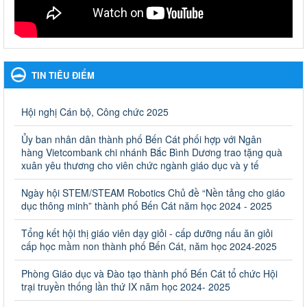
Phát động, triển khai Cuộc thi " An toàn giao thông cho nụ
cười ngày mai" dành cho học sinh và giáo viên trung học
năm học 2023-2024
Phát động, triển khai Cuộc thi " An toàn giao thông cho nụ cười
TIN TIÊU ĐIỂM
ngày mai" dành cho học sinh và giáo viên trung học năm học
2023-2024
Hội nghị Cán bộ, Công chức 2025
Ngày ban hành: 22/11/2023
Ủy ban nhân dân thành phố Bến Cát phối hợp với Ngân
Nhắc nhỡ thực hiện thanh toán không dùng tiền mặt các
hàng Vietcombank chi nhánh Bắc Bình Dương trao tặng quà
khoản thu trong nhà trường năm học 2023-2024 và các năm
xuân yêu thương cho viên chức ngành giáo dục và y tế
tiếp theo
Nhắc nhỡ thực hiện thanh toán không dùng tiền mặt các khoản
Ngày hội STEM/STEAM Robotics Chủ đề “Nền tảng cho giáo
thu trong nhà trường năm học 2023-2024 và các năm tiếp theo
dục thông minh” thành phố Bến Cát năm học 2024 - 2025
Ngày ban hành: 27/09/2023
Tổng kết hội thị giáo viên dạy giỏi - cấp dưỡng nấu ăn giỏi
Hưởng ứng cuộc thi Tìm hiểu Luật Phòng, chống ma túy
cấp học mầm non thành phố Bến Cát, năm học 2024-2025
Hưởng ứng cuộc thi Tìm hiểu Luật Phòng, chống ma túy
Phòng Giáo dục và Đào tạo thành phố Bến Cát tổ chức Hội
Ngày ban hành: 06/09/2023
trại truyền thống lần thứ IX năm học 2024- 2025
Về việc thống kê, lập danh sách đề xuất học sinh nhận học