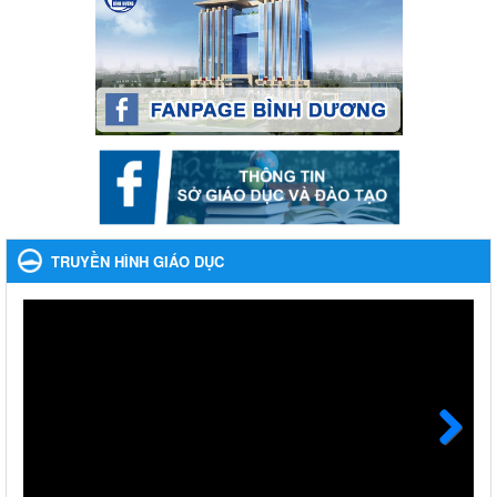
Ngày ban hành: 04/03/2024
Kế hoạch thực hiện Chỉ thị số 16/CT-TTg ngày 27/05/2023
của Thủ tướng Chính phủ về tăng cường phòng ngừa, đấu
tranh tội phạm, vi phạm pháp luật liên quan đến hoạt động
tổ chức đánh bạc và đánh bạc
Kế hoạch thực hiện Chỉ thị số 16/CT-TTg ngày 27/05/2023 của
Thủ tướng Chính phủ về tăng cường phòng ngừa, đấu tranh tội
phạm, vi phạm pháp luật liên quan đến hoạt động tổ chức đánh
bạc và đánh bạc
Ngày ban hành: 04/03/2024
TRUYỀN HÌNH GIÁO DỤC
Kế hoạch Tổ chức Hội trại truyền thống học sinh thị xã Bến
Cát Lần thứ VIII, năm học 2023-2024
Kế hoạch Tổ chức Hội trại truyền thống học sinh thị xã Bến Cát
Lần thứ VIII, năm học 2023-2024
Ngày ban hành: 28/12/2023
Phối hợp rà soát nhu cầu tiêm vắc xin phòng Covid 19
Next
Phối hợp rà soát nhu cầu tiêm vắc xin phòng Covid 19
Ngày ban hành: 22/11/2023