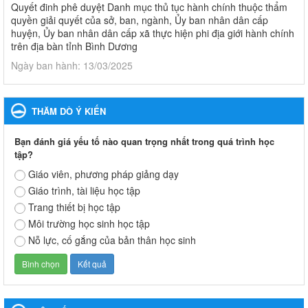
Quyết đinh phê duyệt Danh mục thủ tục hành chính thuộc thẩm
quyền giải quyết của sở, ban, ngành, Ủy ban nhân dân cấp
huyện, Ủy ban nhân dân cấp xã thực hiện phi địa giới hành chính
trên địa bàn tỉnh Bình Dương
Ngày ban hành: 13/03/2025
Kế hoạch Phổ biến, giáo dục pháp luật năm 2025 của ngành
Giáo dục và Đào tạo thành phố Bến Cát
THĂM DÒ Ý KIẾN
Kế hoạch Phổ biến, giáo dục pháp luật năm 2025 của ngành
Giáo dục và Đào tạo thành phố Bến Cát
Bạn đánh giá yếu tố nào quan trọng nhất trong quá trình học
Ngày ban hành: 28/02/2025
tập?
Giáo viên, phương pháp giảng dạy
Quyết định công bố thủ tục hành chính bị bãi bỏ trong lĩnh
Giáo trình, tài liệu học tập
vực giáo dục đào tạo thuộc hệ giáo dục quốc dân và cơ sở
Trang thiết bị học tập
giáo dục khác thuộc thẩm quyền giải quyết của Sở Giáo dục
Môi trường học sinh học tập
và Đào tạo, Ủy ban nhân dân cấp huyện
Quyết định công bố thủ tục hành chính bị bãi bỏ trong lĩnh vực
Nỗ lực, cố gắng của bản thân học sinh
giáo dục đào tạo thuộc hệ giáo dục quốc dân và cơ sở giáo dục
khác thuộc thẩm quyền giải quyết của Sở Giáo dục và Đào tạo,
Ủy ban nhân dân cấp huyện
Ngày ban hành: 30/09/2024