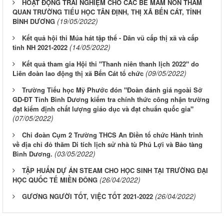
HOẠT ĐỘNG TRẢI NGHIỆM CHO CÁC BÉ MẦM NON THAM
QUAN TRƯỜNG TIỂU HỌC TÂN ĐỊNH, THỊ XÃ BẾN CÁT, TỈNH
(19/05/2022)
BÌNH DƯƠNG
Kết quả hội thi Múa hát tập thể - Dân vũ cấp thị xã và cấp
(14/05/2022)
tỉnh NH 2021-2022
Kết quả tham gia Hội thi "Thanh niên thanh lịch 2022" do
(09/05/2022)
Liên đoàn lao động thị xã Bến Cát tổ chức
Trường Tiểu học Mỹ Phước đón "Đoàn đánh giá ngoài Sở
GD-ĐT Tỉnh Bình Dương kiểm tra chính thức công nhận trường
đạt kiểm định chất lượng giáo dục và đạt chuẩn quốc gia"
(07/05/2022)
Chi đoàn Cụm 2 Trường THCS An Điền tổ chức Hành trình
về địa chỉ đỏ thăm Di tích lịch sử nhà tù Phú Lợi và Bảo tàng
(03/05/2022)
Bình Dương.
TẬP HUẤN DỰ ÁN STEAM CHO HỌC SINH TẠI TRƯỜNG ĐẠI
(26/04/2022)
HỌC QUỐC TẾ MIỀN ĐÔNG
(26/04/2022)
GƯƠNG NGƯỜI TỐT, VIỆC TỐT 2021-2022