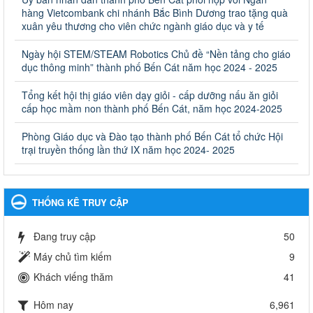
vực giáo dục đào tạo thuộc hệ giáo dục quốc dân và cơ sở
hàng Vietcombank chi nhánh Bắc Bình Dương trao tặng quà
giáo dục khác thuộc thẩm quyền giải quyết của Sở Giáo dục
xuân yêu thương cho viên chức ngành giáo dục và y tế
và Đào tạo, Ủy ban nhân dân cấp huyện
Ngày hội STEM/STEAM Robotics Chủ đề “Nền tảng cho giáo
Quyết định công bố thủ tục hành chính bị bãi bỏ trong lĩnh vực
dục thông minh” thành phố Bến Cát năm học 2024 - 2025
giáo dục đào tạo thuộc hệ giáo dục quốc dân và cơ sở giáo dục
khác thuộc thẩm quyền giải quyết của Sở Giáo dục và Đào tạo,
Ủy ban nhân dân cấp huyện
Tổng kết hội thị giáo viên dạy giỏi - cấp dưỡng nấu ăn giỏi
cấp học mầm non thành phố Bến Cát, năm học 2024-2025
Ngày ban hành: 30/09/2024
Phòng Giáo dục và Đào tạo thành phố Bến Cát tổ chức Hội
Hướng dẫn thực hiện nhiệm vụ giáo dục tiểu học năm học
trại truyền thống lần thứ IX năm học 2024- 2025
2024-2025
Hướng dẫn thực hiện nhiệm vụ giáo dục tiểu học năm học 2024-
2025
Ngày ban hành: 26/09/2024
THỐNG KÊ TRUY CẬP
Tổ chức các hoạt động hè cho học sinh năm 2024
Đang truy cập
50
Tổ chức các hoạt động hè cho học sinh năm 2024
Ngày ban hành: 24/05/2024
Máy chủ tìm kiếm
9
Khách viếng thăm
41
Tổ chức phong trào trồng cây xanh trong ngành Giáo dục
và Đào tạo năm 2024
Hôm nay
6,961
Tổ chức phong trào trồng cây xanh trong ngành Giáo dục và Đào