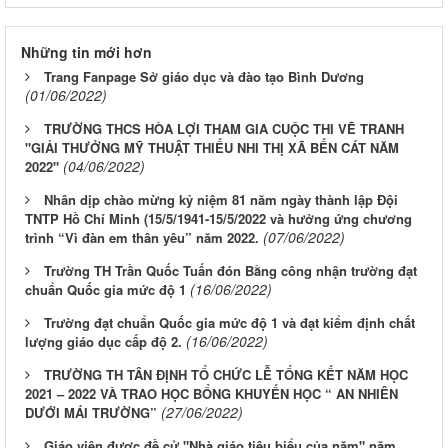
Những tin mới hơn
Trang Fanpage Sở giáo dục và đào tạo Bình Dương
(01/06/2022)
TRƯỜNG THCS HÒA LỢI THAM GIA CUỘC THI VẼ TRANH
"GIẢI THƯỞNG MỸ THUẬT THIẾU NHI THỊ XÃ BẾN CÁT NĂM
(04/06/2022)
2022"
Nhân dịp chào mừng kỷ niệm 81 năm ngày thành lập Đội
TNTP Hồ Chí Minh (15/5/1941-15/5/2022 và hưởng ứng chương
(07/06/2022)
trình “Vì đàn em thân yêu” năm 2022.
Trường TH Trần Quốc Tuấn đón Bằng công nhận trường đạt
(16/06/2022)
chuẩn Quốc gia mức độ 1
Trường đạt chuẩn Quốc gia mức độ 1 và đạt kiểm định chất
(16/06/2022)
lượng giáo dục cấp độ 2.
TRƯỜNG TH TÂN ĐỊNH TỔ CHỨC LỄ TỔNG KẾT NĂM HỌC
2021 – 2022 VÀ TRAO HỌC BỔNG KHUYẾN HỌC “ AN NHIÊN
(27/06/2022)
DƯỚI MÁI TRƯỜNG”
Giáo viên được đề cử "Nhà giáo tiêu biểu của năm" năm