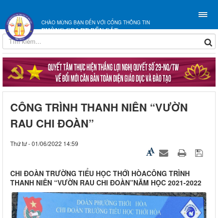
CHÀO MỪNG BẠN ĐẾN VỚI CỔNG THÔNG TIN
PHÒNG GD&ĐT BẾN CÁT
CÔNG TRÌNH THANH NIÊN “VƯỜN
RAU CHI ĐOÀN”
Thứ tư - 01/06/2022 14:59
CHI ĐOÀN TRƯỜNG TIỂU HỌC THỚI HÒACÔNG TRÌNH
THANH NIÊN “VƯỜN RAU CHI ĐOÀN”NĂM HỌC 2021-2022