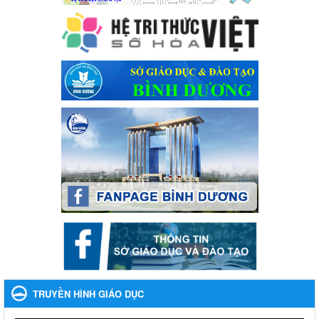
Lần thứ VIII, năm học 2023-2024
Ngày ban hành: 28/12/2023
Phối hợp rà soát nhu cầu tiêm vắc xin phòng Covid 19
Phối hợp rà soát nhu cầu tiêm vắc xin phòng Covid 19
Ngày ban hành: 22/11/2023
Phát động, triển khai Cuộc thi " An toàn giao thông cho nụ
cười ngày mai" dành cho học sinh và giáo viên trung học
năm học 2023-2024
Phát động, triển khai Cuộc thi " An toàn giao thông cho nụ cười
ngày mai" dành cho học sinh và giáo viên trung học năm học
2023-2024
Ngày ban hành: 22/11/2023
Nhắc nhỡ thực hiện thanh toán không dùng tiền mặt các
khoản thu trong nhà trường năm học 2023-2024 và các năm
tiếp theo
Nhắc nhỡ thực hiện thanh toán không dùng tiền mặt các khoản
thu trong nhà trường năm học 2023-2024 và các năm tiếp theo
TRUYỀN HÌNH GIÁO DỤC
Ngày ban hành: 27/09/2023