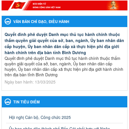
VĂN BẢN CHỈ ĐẠO, ĐIỀU HÀNH
Quyết đinh phê duyệt Danh mục thủ tục hành chính thuộc
thẩm quyền giải quyết của sở, ban, ngành, Ủy ban nhân dân
cấp huyện, Ủy ban nhân dân cấp xã thực hiện phi địa giới
hành chính trên địa bàn tỉnh Bình Dương
Quyết đinh phê duyệt Danh mục thủ tục hành chính thuộc thẩm
quyền giải quyết của sở, ban, ngành, Ủy ban nhân dân cấp
huyện, Ủy ban nhân dân cấp xã thực hiện phi địa giới hành chính
trên địa bàn tỉnh Bình Dương
Ngày ban hành: 13/03/2025
Kế hoạch Phổ biến, giáo dục pháp luật năm 2025 của ngành
Giáo dục và Đào tạo thành phố Bến Cát
TIN TIÊU ĐIỂM
Kế hoạch Phổ biến, giáo dục pháp luật năm 2025 của ngành
Giáo dục và Đào tạo thành phố Bến Cát
Ngày ban hành: 28/02/2025
Hội nghị Cán bộ, Công chức 2025
Quyết định công bố thủ tục hành chính bị bãi bỏ trong lĩnh
Ủy ban nhân dân thành phố Bến Cát phối hợp với Ngân