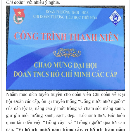
Chi đoàn
” với nhiều ý nghĩa.
Nhằm mục đích tuyên truyền cho đoàn viên Chi đoàn về Đại
hội Đoàn các cấp, ôn lại truyền thống “Uống nước nhớ nguồn”
của dân tộc ta, nâng cao ý thức trồng và chăm sóc mảng xanh,
giữ gìn môi trường xanh, sạch, đẹp. Lúc sinh thời, Bác luôn
quan tâm đến việc “Trồng cây” và “Trồng người” qua lời căn
dặn:
“Vì lợi ích mười năm trồng cây, vì lợi ích trăm năm