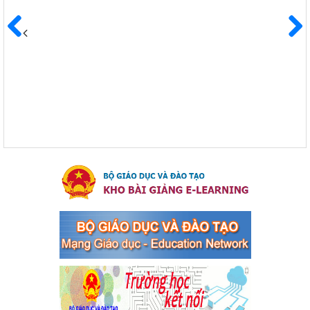
Kế hoạch Triển khai công tác tuyên truyền, đảm bảo trật tự,
an toàn giao thông năm 2024 tại các cơ sở giáo dục trên địa
Trước
Sau
bàn thị xã Bến Cát
Kế hoạch Triển khai công tác tuyên truyền, đảm bảo trật tự, an
toàn giao thông năm 2024 tại các cơ sở giáo dục trên địa bàn thị
xã Bến Cát
Ngày ban hành: 04/03/2024
Kế hoạch thực hiện Chỉ thị số 16/CT-TTg ngày 27/05/2023
của Thủ tướng Chính phủ về tăng cường phòng ngừa, đấu
tranh tội phạm, vi phạm pháp luật liên quan đến hoạt động
tổ chức đánh bạc và đánh bạc
Kế hoạch thực hiện Chỉ thị số 16/CT-TTg ngày 27/05/2023 của
Thủ tướng Chính phủ về tăng cường phòng ngừa, đấu tranh tội
phạm, vi phạm pháp luật liên quan đến hoạt động tổ chức đánh
bạc và đánh bạc
Ngày ban hành: 04/03/2024
Kế hoạch Tổ chức Hội trại truyền thống học sinh thị xã Bến
Cát Lần thứ VIII, năm học 2023-2024
Kế hoạch Tổ chức Hội trại truyền thống học sinh thị xã Bến Cát