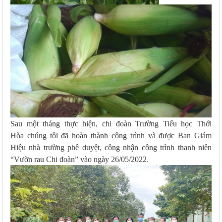
Sau
một tháng
thực hiện, chi đoàn Trường Tiểu học Thới
Hòa chúng tôi đã hoàn thành công trình và được Ban
G
iám
H
iệu nhà trường phê duyệt, công nhận công trình thanh niên
“Vườn rau Chi đoàn” vào ngày 26
/0
5
/2022.