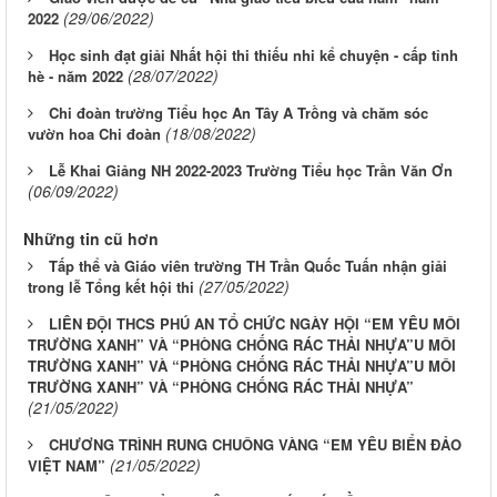
(29/06/2022)
2022
Học sinh đạt giải Nhất hội thi thiếu nhi kể chuyện - cấp tỉnh
(28/07/2022)
hè - năm 2022
Chi đoàn trường Tiểu học An Tây A Trồng và chăm sóc
(18/08/2022)
vườn hoa Chi đoàn
Lễ Khai Giảng NH 2022-2023 Trường Tiểu học Trần Văn Ơn
(06/09/2022)
Những tin cũ hơn
Tấp thể và Giáo viên trường TH Trần Quốc Tuấn nhận giải
(27/05/2022)
trong lễ Tổng kết hội thi
LIÊN ĐỘI THCS PHÚ AN TỔ CHỨC NGÀY HỘI “EM YÊU MÔI
TRƯỜNG XANH” VÀ “PHÒNG CHỐNG RÁC THẢI NHỰA”U MÔI
TRƯỜNG XANH” VÀ “PHÒNG CHỐNG RÁC THẢI NHỰA”U MÔI
TRƯỜNG XANH” VÀ “PHÒNG CHỐNG RÁC THẢI NHỰA”
(21/05/2022)
CHƯƠNG TRÌNH RUNG CHUÔNG VÀNG “EM YÊU BIỂN ĐẢO
(21/05/2022)
VIỆT NAM”