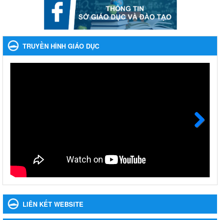
khoản thu trong nhà trường năm học 2023-2024 và các năm
tiếp theo
Nhắc nhỡ thực hiện thanh toán không dùng tiền mặt các khoản
thu trong nhà trường năm học 2023-2024 và các năm tiếp theo
TRUYỀN HÌNH GIÁO DỤC
Ngày ban hành: 27/09/2023
Hưởng ứng cuộc thi Tìm hiểu Luật Phòng, chống ma túy
Hưởng ứng cuộc thi Tìm hiểu Luật Phòng, chống ma túy
Ngày ban hành: 06/09/2023
Về việc thống kê, lập danh sách đề xuất học sinh nhận học
bổng, hỗ trợ của Chương trình "Tiếp sức đến trường" năm
học 2023-2024
Next
Về việc thống kê, lập danh sách đề xuất học sinh nhận học bổng,
hỗ trợ của Chương trình "Tiếp sức đến trường" năm học 2023-
2024
Ngày ban hành: 22/08/2023
Triển khai Kế hoạch Triển khai các hoạt động hưởng ứng
phong trào vệ sinh yêu nước nâng cao sức khỏe nhân dân
LIÊN KẾT WEBSITE
năm 2023
Triển khai Kế hoạch Triển khai các hoạt động hưởng ứng phong