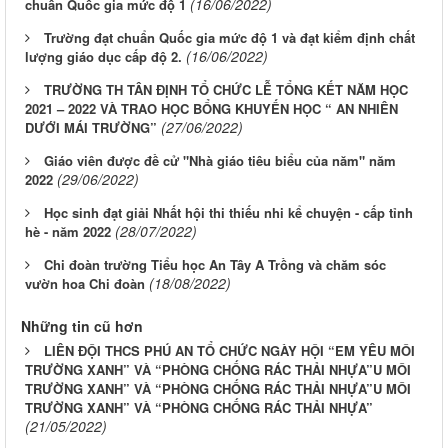
(16/06/2022)
chuẩn Quốc gia mức độ 1
Trường đạt chuẩn Quốc gia mức độ 1 và đạt kiểm định chất
(16/06/2022)
lượng giáo dục cấp độ 2.
TRƯỜNG TH TÂN ĐỊNH TỔ CHỨC LỄ TỔNG KẾT NĂM HỌC
2021 – 2022 VÀ TRAO HỌC BỔNG KHUYẾN HỌC “ AN NHIÊN
(27/06/2022)
DƯỚI MÁI TRƯỜNG”
Giáo viên được đề cử "Nhà giáo tiêu biểu của năm" năm
(29/06/2022)
2022
Học sinh đạt giải Nhất hội thi thiếu nhi kể chuyện - cấp tỉnh
(28/07/2022)
hè - năm 2022
Chi đoàn trường Tiểu học An Tây A Trồng và chăm sóc
(18/08/2022)
vườn hoa Chi đoàn
Những tin cũ hơn
LIÊN ĐỘI THCS PHÚ AN TỔ CHỨC NGÀY HỘI “EM YÊU MÔI
TRƯỜNG XANH” VÀ “PHÒNG CHỐNG RÁC THẢI NHỰA”U MÔI
TRƯỜNG XANH” VÀ “PHÒNG CHỐNG RÁC THẢI NHỰA”U MÔI
TRƯỜNG XANH” VÀ “PHÒNG CHỐNG RÁC THẢI NHỰA”
(21/05/2022)