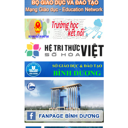
bạc và đánh bạc
Ngày ban hành: 04/03/2024
Kế hoạch Tổ chức Hội trại truyền thống học sinh thị xã Bến
Cát Lần thứ VIII, năm học 2023-2024
Kế hoạch Tổ chức Hội trại truyền thống học sinh thị xã Bến Cát
Lần thứ VIII, năm học 2023-2024
Ngày ban hành: 28/12/2023
Phối hợp rà soát nhu cầu tiêm vắc xin phòng Covid 19
Phối hợp rà soát nhu cầu tiêm vắc xin phòng Covid 19
Ngày ban hành: 22/11/2023
Phát động, triển khai Cuộc thi " An toàn giao thông cho nụ
cười ngày mai" dành cho học sinh và giáo viên trung học
năm học 2023-2024
Phát động, triển khai Cuộc thi " An toàn giao thông cho nụ cười
ngày mai" dành cho học sinh và giáo viên trung học năm học
2023-2024
Ngày ban hành: 22/11/2023
Nhắc nhỡ thực hiện thanh toán không dùng tiền mặt các