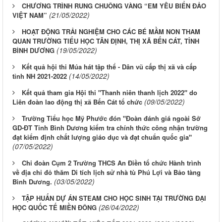
CHƯƠNG TRÌNH RUNG CHUÔNG VÀNG “EM YÊU BIỂN ĐẢO
(21/05/2022)
VIỆT NAM”
HOẠT ĐỘNG TRẢI NGHIỆM CHO CÁC BÉ MẦM NON THAM
QUAN TRƯỜNG TIỂU HỌC TÂN ĐỊNH, THỊ XÃ BẾN CÁT, TỈNH
(19/05/2022)
BÌNH DƯƠNG
Kết quả hội thi Múa hát tập thể - Dân vũ cấp thị xã và cấp
(14/05/2022)
tỉnh NH 2021-2022
Kết quả tham gia Hội thi "Thanh niên thanh lịch 2022" do
(09/05/2022)
Liên đoàn lao động thị xã Bến Cát tổ chức
Trường Tiểu học Mỹ Phước đón "Đoàn đánh giá ngoài Sở
GD-ĐT Tỉnh Bình Dương kiểm tra chính thức công nhận trường
đạt kiểm định chất lượng giáo dục và đạt chuẩn quốc gia"
(07/05/2022)
Chi đoàn Cụm 2 Trường THCS An Điền tổ chức Hành trình
về địa chỉ đỏ thăm Di tích lịch sử nhà tù Phú Lợi và Bảo tàng
(03/05/2022)
Bình Dương.
TẬP HUẤN DỰ ÁN STEAM CHO HỌC SINH TẠI TRƯỜNG ĐẠI
(26/04/2022)
HỌC QUỐC TẾ MIỀN ĐÔNG