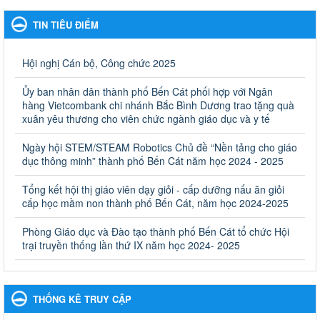
Kế hoạch Phổ biến, giáo dục pháp luật năm 2025 của ngành
Giáo dục và Đào tạo thành phố Bến Cát
TIN TIÊU ĐIỂM
Kế hoạch Phổ biến, giáo dục pháp luật năm 2025 của ngành
Giáo dục và Đào tạo thành phố Bến Cát
Ngày ban hành: 28/02/2025
Hội nghị Cán bộ, Công chức 2025
Quyết định công bố thủ tục hành chính bị bãi bỏ trong lĩnh
Ủy ban nhân dân thành phố Bến Cát phối hợp với Ngân
vực giáo dục đào tạo thuộc hệ giáo dục quốc dân và cơ sở
hàng Vietcombank chi nhánh Bắc Bình Dương trao tặng quà
giáo dục khác thuộc thẩm quyền giải quyết của Sở Giáo dục
xuân yêu thương cho viên chức ngành giáo dục và y tế
và Đào tạo, Ủy ban nhân dân cấp huyện
Ngày hội STEM/STEAM Robotics Chủ đề “Nền tảng cho giáo
Quyết định công bố thủ tục hành chính bị bãi bỏ trong lĩnh vực
dục thông minh” thành phố Bến Cát năm học 2024 - 2025
giáo dục đào tạo thuộc hệ giáo dục quốc dân và cơ sở giáo dục
khác thuộc thẩm quyền giải quyết của Sở Giáo dục và Đào tạo,
Ủy ban nhân dân cấp huyện
Tổng kết hội thị giáo viên dạy giỏi - cấp dưỡng nấu ăn giỏi
cấp học mầm non thành phố Bến Cát, năm học 2024-2025
Ngày ban hành: 30/09/2024
Phòng Giáo dục và Đào tạo thành phố Bến Cát tổ chức Hội
Hướng dẫn thực hiện nhiệm vụ giáo dục tiểu học năm học
trại truyền thống lần thứ IX năm học 2024- 2025
2024-2025
Hướng dẫn thực hiện nhiệm vụ giáo dục tiểu học năm học 2024-
2025
Ngày ban hành: 26/09/2024
THỐNG KÊ TRUY CẬP