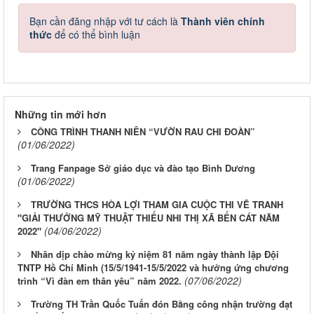
Bạn cần đăng nhập với tư cách là
Thành viên chính
thức
để có thể bình luận
Những tin mới hơn
CÔNG TRÌNH THANH NIÊN “VƯỜN RAU CHI ĐOÀN”
(01/06/2022)
Trang Fanpage Sở giáo dục và đào tạo Bình Dương
(01/06/2022)
TRƯỜNG THCS HÒA LỢI THAM GIA CUỘC THI VẼ TRANH
"GIẢI THƯỞNG MỸ THUẬT THIẾU NHI THỊ XÃ BẾN CÁT NĂM
(04/06/2022)
2022"
Nhân dịp chào mừng kỷ niệm 81 năm ngày thành lập Đội
TNTP Hồ Chí Minh (15/5/1941-15/5/2022 và hưởng ứng chương
(07/06/2022)
trình “Vì đàn em thân yêu” năm 2022.
Trường TH Trần Quốc Tuấn đón Bằng công nhận trường đạt