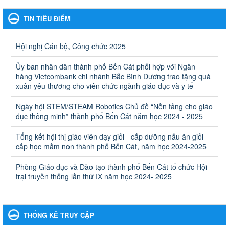
Kế hoạch Phổ biến, giáo dục pháp luật năm 2025 của ngành
Giáo dục và Đào tạo thành phố Bến Cát
TIN TIÊU ĐIỂM
Kế hoạch Phổ biến, giáo dục pháp luật năm 2025 của ngành
Giáo dục và Đào tạo thành phố Bến Cát
Ngày ban hành: 28/02/2025
Hội nghị Cán bộ, Công chức 2025
Quyết định công bố thủ tục hành chính bị bãi bỏ trong lĩnh
Ủy ban nhân dân thành phố Bến Cát phối hợp với Ngân
vực giáo dục đào tạo thuộc hệ giáo dục quốc dân và cơ sở
hàng Vietcombank chi nhánh Bắc Bình Dương trao tặng quà
giáo dục khác thuộc thẩm quyền giải quyết của Sở Giáo dục
xuân yêu thương cho viên chức ngành giáo dục và y tế
và Đào tạo, Ủy ban nhân dân cấp huyện
Ngày hội STEM/STEAM Robotics Chủ đề “Nền tảng cho giáo
Quyết định công bố thủ tục hành chính bị bãi bỏ trong lĩnh vực
dục thông minh” thành phố Bến Cát năm học 2024 - 2025
giáo dục đào tạo thuộc hệ giáo dục quốc dân và cơ sở giáo dục
khác thuộc thẩm quyền giải quyết của Sở Giáo dục và Đào tạo,
Ủy ban nhân dân cấp huyện
Tổng kết hội thị giáo viên dạy giỏi - cấp dưỡng nấu ăn giỏi
cấp học mầm non thành phố Bến Cát, năm học 2024-2025
Ngày ban hành: 30/09/2024
Phòng Giáo dục và Đào tạo thành phố Bến Cát tổ chức Hội
Hướng dẫn thực hiện nhiệm vụ giáo dục tiểu học năm học
trại truyền thống lần thứ IX năm học 2024- 2025
2024-2025
Hướng dẫn thực hiện nhiệm vụ giáo dục tiểu học năm học 2024-
2025
Ngày ban hành: 26/09/2024
THỐNG KÊ TRUY CẬP