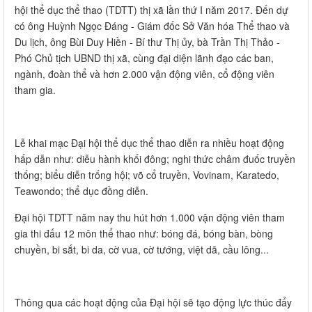
hội thể dục thể thao (TDTT) thị xã lần thứ I năm 2017. Đến dự
có ông Huỳnh Ngọc Đáng - Giám đốc Sở Văn hóa Thể thao và
Du lịch, ông Bùi Duy Hiền - Bí thư Thị ủy, bà Trần Thị Thảo -
Phó Chủ tịch UBND thị xã, cùng đại diện lãnh đạo các ban,
ngành, đoàn thể và hơn 2.000 vận động viên, cổ động viên
tham gia.
Lễ khai mạc Đại hội thể dục thể thao diễn ra nhiều hoạt động
hấp dẫn như: diễu hành khối đông; nghi thức châm đuốc truyền
thống; biểu diễn trống hội; võ cổ truyền, Vovinam, Karatedo,
Teawondo; thể dục đồng diễn.
Đại hội TDTT năm nay thu hút hơn 1.000 vận động viên tham
gia thi đấu 12 môn thể thao như: bóng đá, bóng bàn, bòng
chuyền, bi sắt, bi da, cờ vua, cờ tướng, việt dã, cầu lông...
Thông qua các hoạt động của Đại hội sẽ tạo động lực thúc đẩy