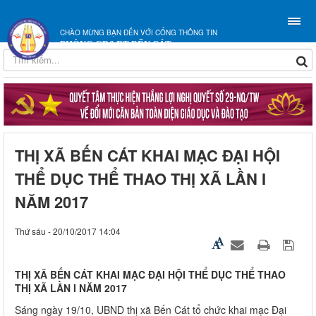
CHÀO MỪNG BẠN ĐẾN VỚI CỔNG THÔNG TIN
PHÒNG GD&ĐT BẾN CÁT
THỊ XÃ BẾN CÁT KHAI MẠC ĐẠI HỘI
THỂ DỤC THỂ THAO THỊ XÃ LẦN I
NĂM 2017
Thứ sáu - 20/10/2017 14:04
THỊ XÃ BẾN CÁT KHAI MẠC ĐẠI HỘI THỂ DỤC THỂ THAO
THỊ XÃ LẦN I NĂM 2017
Sáng ngày 19/10, UBND thị xã Bến Cát tổ chức khai mạc Đại