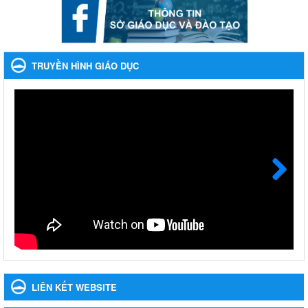
khoản thu trong nhà trường năm học 2023-2024 và các năm
tiếp theo
Nhắc nhỡ thực hiện thanh toán không dùng tiền mặt các khoản
thu trong nhà trường năm học 2023-2024 và các năm tiếp theo
TRUYỀN HÌNH GIÁO DỤC
Ngày ban hành: 27/09/2023
Hưởng ứng cuộc thi Tìm hiểu Luật Phòng, chống ma túy
Hưởng ứng cuộc thi Tìm hiểu Luật Phòng, chống ma túy
Ngày ban hành: 06/09/2023
Về việc thống kê, lập danh sách đề xuất học sinh nhận học
bổng, hỗ trợ của Chương trình "Tiếp sức đến trường" năm
học 2023-2024
Next
Về việc thống kê, lập danh sách đề xuất học sinh nhận học bổng,
hỗ trợ của Chương trình "Tiếp sức đến trường" năm học 2023-
2024
Ngày ban hành: 22/08/2023
Triển khai Kế hoạch Triển khai các hoạt động hưởng ứng
phong trào vệ sinh yêu nước nâng cao sức khỏe nhân dân
LIÊN KẾT WEBSITE
năm 2023
Triển khai Kế hoạch Triển khai các hoạt động hưởng ứng phong