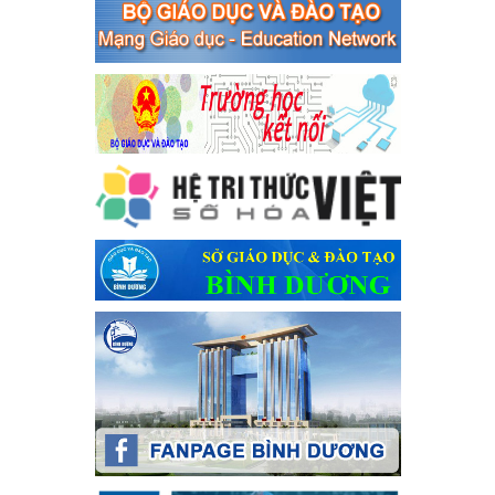
bạc và đánh bạc
Ngày ban hành: 04/03/2024
Kế hoạch Tổ chức Hội trại truyền thống học sinh thị xã Bến
Cát Lần thứ VIII, năm học 2023-2024
Kế hoạch Tổ chức Hội trại truyền thống học sinh thị xã Bến Cát
Lần thứ VIII, năm học 2023-2024
Ngày ban hành: 28/12/2023
Phối hợp rà soát nhu cầu tiêm vắc xin phòng Covid 19
Phối hợp rà soát nhu cầu tiêm vắc xin phòng Covid 19
Ngày ban hành: 22/11/2023
Phát động, triển khai Cuộc thi " An toàn giao thông cho nụ
cười ngày mai" dành cho học sinh và giáo viên trung học
năm học 2023-2024
Phát động, triển khai Cuộc thi " An toàn giao thông cho nụ cười
ngày mai" dành cho học sinh và giáo viên trung học năm học
2023-2024
Ngày ban hành: 22/11/2023
Nhắc nhỡ thực hiện thanh toán không dùng tiền mặt các