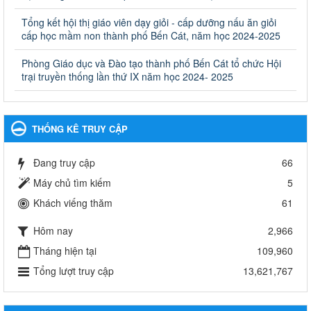
khác thuộc thẩm quyền giải quyết của Sở Giáo dục và Đào tạo,
Ủy ban nhân dân cấp huyện
Tổng kết hội thị giáo viên dạy giỏi - cấp dưỡng nấu ăn giỏi
cấp học mầm non thành phố Bến Cát, năm học 2024-2025
Ngày ban hành: 30/09/2024
Phòng Giáo dục và Đào tạo thành phố Bến Cát tổ chức Hội
Hướng dẫn thực hiện nhiệm vụ giáo dục tiểu học năm học
trại truyền thống lần thứ IX năm học 2024- 2025
2024-2025
Hướng dẫn thực hiện nhiệm vụ giáo dục tiểu học năm học 2024-
2025
Ngày ban hành: 26/09/2024
THỐNG KÊ TRUY CẬP
Tổ chức các hoạt động hè cho học sinh năm 2024
Đang truy cập
66
Tổ chức các hoạt động hè cho học sinh năm 2024
Ngày ban hành: 24/05/2024
Máy chủ tìm kiếm
5
Khách viếng thăm
61
Tổ chức phong trào trồng cây xanh trong ngành Giáo dục
và Đào tạo năm 2024
Hôm nay
2,966
Tổ chức phong trào trồng cây xanh trong ngành Giáo dục và Đào
tạo năm 2024
Tháng hiện tại
109,960
Ngày ban hành: 16/05/2024
Tổng lượt truy cập
13,621,767
Thông báo về việc treo Quốc kỳ và nghỉ lễ kỉ niệm 49 năm
ngày Giải phóng hoàn toàn miền năm - thống nhất đất nước