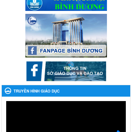
Ngày ban hành: 22/11/2023
Phát động, triển khai Cuộc thi " An toàn giao thông cho nụ
cười ngày mai" dành cho học sinh và giáo viên trung học
năm học 2023-2024
Phát động, triển khai Cuộc thi " An toàn giao thông cho nụ cười
ngày mai" dành cho học sinh và giáo viên trung học năm học
2023-2024
Ngày ban hành: 22/11/2023
Nhắc nhỡ thực hiện thanh toán không dùng tiền mặt các
khoản thu trong nhà trường năm học 2023-2024 và các năm
tiếp theo
Nhắc nhỡ thực hiện thanh toán không dùng tiền mặt các khoản
thu trong nhà trường năm học 2023-2024 và các năm tiếp theo
TRUYỀN HÌNH GIÁO DỤC
Ngày ban hành: 27/09/2023
Hưởng ứng cuộc thi Tìm hiểu Luật Phòng, chống ma túy
Hưởng ứng cuộc thi Tìm hiểu Luật Phòng, chống ma túy
Ngày ban hành: 06/09/2023
Về việc thống kê, lập danh sách đề xuất học sinh nhận học