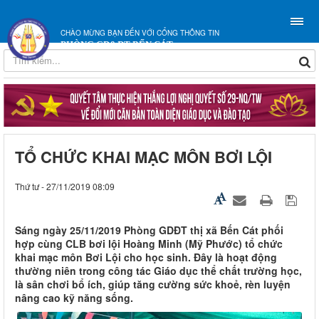
CHÀO MỪNG BẠN ĐẾN VỚI CỔNG THÔNG TIN
PHÒNG GD&ĐT BẾN CÁT
TỔ CHỨC KHAI MẠC MÔN BƠI LỘI
Thứ tư - 27/11/2019 08:09
Sáng ngày 25/11/2019 Phòng GDĐT thị xã Bến Cát phối
hợp cùng CLB bơi lội Hoàng Minh (Mỹ Phước) tổ chức
khai mạc môn Bơi Lội cho học sinh. Đây là hoạt động
thường niên trong công tác Giáo dục thể chất trường học,
là sân chơi bổ ích, giúp tăng cường sức khoẻ, rèn luyện
nâng cao kỹ năng sống.