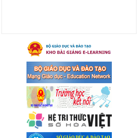
toàn giao thông năm 2024 tại các cơ sở giáo dục trên địa bàn thị
xã Bến Cát
Ngày ban hành: 04/03/2024
Kế hoạch thực hiện Chỉ thị số 16/CT-TTg ngày 27/05/2023
của Thủ tướng Chính phủ về tăng cường phòng ngừa, đấu
tranh tội phạm, vi phạm pháp luật liên quan đến hoạt động
tổ chức đánh bạc và đánh bạc
Kế hoạch thực hiện Chỉ thị số 16/CT-TTg ngày 27/05/2023 của
Thủ tướng Chính phủ về tăng cường phòng ngừa, đấu tranh tội
phạm, vi phạm pháp luật liên quan đến hoạt động tổ chức đánh
bạc và đánh bạc
Ngày ban hành: 04/03/2024
Kế hoạch Tổ chức Hội trại truyền thống học sinh thị xã Bến
Cát Lần thứ VIII, năm học 2023-2024
Kế hoạch Tổ chức Hội trại truyền thống học sinh thị xã Bến Cát
Lần thứ VIII, năm học 2023-2024
Ngày ban hành: 28/12/2023
Phối hợp rà soát nhu cầu tiêm vắc xin phòng Covid 19
Phối hợp rà soát nhu cầu tiêm vắc xin phòng Covid 19