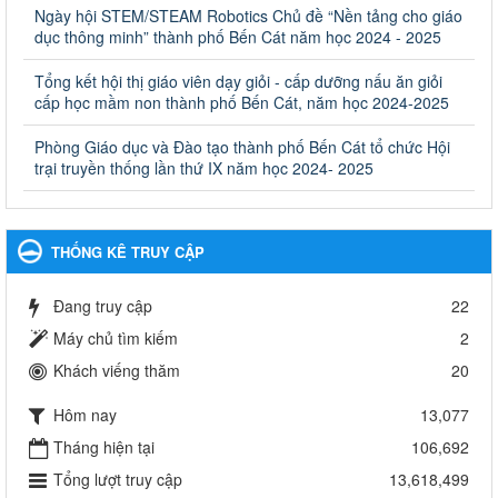
Ngày hội STEM/STEAM Robotics Chủ đề “Nền tảng cho giáo
Quyết định công bố thủ tục hành chính bị bãi bỏ trong lĩnh vực
dục thông minh” thành phố Bến Cát năm học 2024 - 2025
giáo dục đào tạo thuộc hệ giáo dục quốc dân và cơ sở giáo dục
khác thuộc thẩm quyền giải quyết của Sở Giáo dục và Đào tạo,
Ủy ban nhân dân cấp huyện
Tổng kết hội thị giáo viên dạy giỏi - cấp dưỡng nấu ăn giỏi
cấp học mầm non thành phố Bến Cát, năm học 2024-2025
Ngày ban hành: 30/09/2024
Phòng Giáo dục và Đào tạo thành phố Bến Cát tổ chức Hội
Hướng dẫn thực hiện nhiệm vụ giáo dục tiểu học năm học
trại truyền thống lần thứ IX năm học 2024- 2025
2024-2025
Hướng dẫn thực hiện nhiệm vụ giáo dục tiểu học năm học 2024-
2025
Ngày ban hành: 26/09/2024
THỐNG KÊ TRUY CẬP
Tổ chức các hoạt động hè cho học sinh năm 2024
Đang truy cập
22
Tổ chức các hoạt động hè cho học sinh năm 2024
Ngày ban hành: 24/05/2024
Máy chủ tìm kiếm
2
Khách viếng thăm
20
Tổ chức phong trào trồng cây xanh trong ngành Giáo dục
và Đào tạo năm 2024
Hôm nay
13,077
Tổ chức phong trào trồng cây xanh trong ngành Giáo dục và Đào
tạo năm 2024
Tháng hiện tại
106,692
Ngày ban hành: 16/05/2024
Tổng lượt truy cập
13,618,499