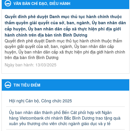
VĂN BẢN CHỈ ĐẠO, ĐIỀU HÀNH
Quyết đinh phê duyệt Danh mục thủ tục hành chính thuộc
thẩm quyền giải quyết của sở, ban, ngành, Ủy ban nhân dân
cấp huyện, Ủy ban nhân dân cấp xã thực hiện phi địa giới
hành chính trên địa bàn tỉnh Bình Dương
Quyết đinh phê duyệt Danh mục thủ tục hành chính thuộc thẩm
quyền giải quyết của sở, ban, ngành, Ủy ban nhân dân cấp
huyện, Ủy ban nhân dân cấp xã thực hiện phi địa giới hành chính
trên địa bàn tỉnh Bình Dương
Ngày ban hành: 13/03/2025
Kế hoạch Phổ biến, giáo dục pháp luật năm 2025 của ngành
Giáo dục và Đào tạo thành phố Bến Cát
TIN TIÊU ĐIỂM
Kế hoạch Phổ biến, giáo dục pháp luật năm 2025 của ngành
Giáo dục và Đào tạo thành phố Bến Cát
Ngày ban hành: 28/02/2025
Hội nghị Cán bộ, Công chức 2025
Quyết định công bố thủ tục hành chính bị bãi bỏ trong lĩnh
Ủy ban nhân dân thành phố Bến Cát phối hợp với Ngân
vực giáo dục đào tạo thuộc hệ giáo dục quốc dân và cơ sở
hàng Vietcombank chi nhánh Bắc Bình Dương trao tặng quà
giáo dục khác thuộc thẩm quyền giải quyết của Sở Giáo dục
xuân yêu thương cho viên chức ngành giáo dục và y tế
và Đào tạo, Ủy ban nhân dân cấp huyện