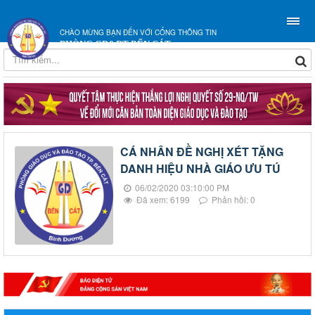
CHÀO MỪNG BẠN ĐẾN VỚI CỔNG THÔNG TIN
PHÒNG GD&ĐT BẾN CÁT
CÁ NHÂN ĐỀ NGHỊ XÉT TẶNG
DANH HIỆU NHÀ GIÁO ƯU TÚ
06/02/2020 03:10:00 PM
Đã xem: 6199
Phản hồi: 0