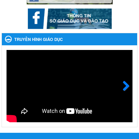
Về việc thống kê, lập danh sách đề xuất học sinh nhận học
bổng, hỗ trợ của Chương trình "Tiếp sức đến trường" năm
học 2023-2024
Về việc thống kê, lập danh sách đề xuất học sinh nhận học bổng,
hỗ trợ của Chương trình "Tiếp sức đến trường" năm học 2023-
TRUYỀN HÌNH GIÁO DỤC
2024
Ngày ban hành: 22/08/2023
Triển khai Kế hoạch Triển khai các hoạt động hưởng ứng
phong trào vệ sinh yêu nước nâng cao sức khỏe nhân dân
năm 2023
Triển khai Kế hoạch Triển khai các hoạt động hưởng ứng phong
trào vệ sinh yêu nước nâng cao sức khỏe nhân dân năm 2023
Ngày ban hành: 10/08/2023
Next
Khẩn trương triển khai các biện pháp tăng cường công tác
phòng, chống bệnh tay chân miệng trong các cơ sở giáo
dục mầm non, trường mẫu giáo, trường tiểu học
Khẩn trương triển khai các biện pháp tăng cường công tác phòng,
chống bệnh tay chân miệng trong các cơ sở giáo dục mầm non,
trường mẫu giáo, trường tiểu học