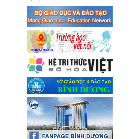
Phối hợp rà soát nhu cầu tiêm vắc xin phòng Covid 19
Phối hợp rà soát nhu cầu tiêm vắc xin phòng Covid 19
Ngày ban hành: 22/11/2023
Phát động, triển khai Cuộc thi " An toàn giao thông cho nụ
cười ngày mai" dành cho học sinh và giáo viên trung học
năm học 2023-2024
Phát động, triển khai Cuộc thi " An toàn giao thông cho nụ cười
ngày mai" dành cho học sinh và giáo viên trung học năm học
2023-2024
Ngày ban hành: 22/11/2023
Nhắc nhỡ thực hiện thanh toán không dùng tiền mặt các
khoản thu trong nhà trường năm học 2023-2024 và các năm
tiếp theo
Nhắc nhỡ thực hiện thanh toán không dùng tiền mặt các khoản
thu trong nhà trường năm học 2023-2024 và các năm tiếp theo
Ngày ban hành: 27/09/2023
Hưởng ứng cuộc thi Tìm hiểu Luật Phòng, chống ma túy
Hưởng ứng cuộc thi Tìm hiểu Luật Phòng, chống ma túy
Ngày ban hành: 06/09/2023