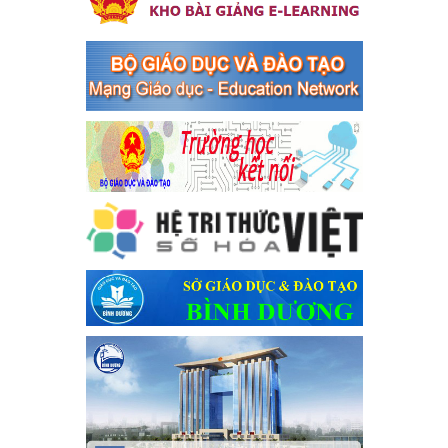
bàn thị xã Bến Cát
Kế hoạch Triển khai công tác tuyên truyền, đảm bảo trật tự, an
toàn giao thông năm 2024 tại các cơ sở giáo dục trên địa bàn thị
xã Bến Cát
Ngày ban hành: 04/03/2024
Kế hoạch thực hiện Chỉ thị số 16/CT-TTg ngày 27/05/2023
của Thủ tướng Chính phủ về tăng cường phòng ngừa, đấu
tranh tội phạm, vi phạm pháp luật liên quan đến hoạt động
tổ chức đánh bạc và đánh bạc
Kế hoạch thực hiện Chỉ thị số 16/CT-TTg ngày 27/05/2023 của
Thủ tướng Chính phủ về tăng cường phòng ngừa, đấu tranh tội
phạm, vi phạm pháp luật liên quan đến hoạt động tổ chức đánh
bạc và đánh bạc
Ngày ban hành: 04/03/2024
Kế hoạch Tổ chức Hội trại truyền thống học sinh thị xã Bến
Cát Lần thứ VIII, năm học 2023-2024
Kế hoạch Tổ chức Hội trại truyền thống học sinh thị xã Bến Cát
Lần thứ VIII, năm học 2023-2024
Ngày ban hành: 28/12/2023