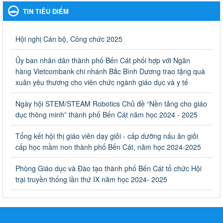
TIN TIÊU ĐIỂM
Ngày ban hành: 06/09/2023
Về việc thống kê, lập danh sách đề xuất học sinh nhận học
Hội nghị Cán bộ, Công chức 2025
bổng, hỗ trợ của Chương trình "Tiếp sức đến trường" năm
học 2023-2024
Ủy ban nhân dân thành phố Bến Cát phối hợp với Ngân
Về việc thống kê, lập danh sách đề xuất học sinh nhận học bổng,
hàng Vietcombank chi nhánh Bắc Bình Dương trao tặng quà
hỗ trợ của Chương trình "Tiếp sức đến trường" năm học 2023-
xuân yêu thương cho viên chức ngành giáo dục và y tế
2024
Ngày ban hành: 22/08/2023
Ngày hội STEM/STEAM Robotics Chủ đề “Nền tảng cho giáo
dục thông minh” thành phố Bến Cát năm học 2024 - 2025
Triển khai Kế hoạch Triển khai các hoạt động hưởng ứng
phong trào vệ sinh yêu nước nâng cao sức khỏe nhân dân
Tổng kết hội thị giáo viên dạy giỏi - cấp dưỡng nấu ăn giỏi
năm 2023
cấp học mầm non thành phố Bến Cát, năm học 2024-2025
Triển khai Kế hoạch Triển khai các hoạt động hưởng ứng phong
trào vệ sinh yêu nước nâng cao sức khỏe nhân dân năm 2023
Phòng Giáo dục và Đào tạo thành phố Bến Cát tổ chức Hội
Ngày ban hành: 10/08/2023
trại truyền thống lần thứ IX năm học 2024- 2025
Khẩn trương triển khai các biện pháp tăng cường công tác
phòng, chống bệnh tay chân miệng trong các cơ sở giáo
dục mầm non, trường mẫu giáo, trường tiểu học
Khẩn trương triển khai các biện pháp tăng cường công tác phòng,