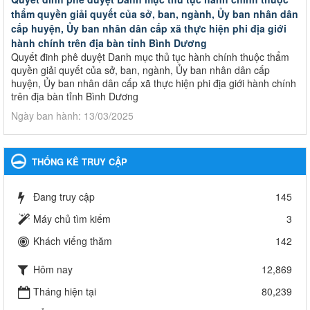
thẩm quyền giải quyết của sở, ban, ngành, Ủy ban nhân dân
cấp huyện, Ủy ban nhân dân cấp xã thực hiện phi địa giới
hành chính trên địa bàn tỉnh Bình Dương
Quyết đinh phê duyệt Danh mục thủ tục hành chính thuộc thẩm
quyền giải quyết của sở, ban, ngành, Ủy ban nhân dân cấp
huyện, Ủy ban nhân dân cấp xã thực hiện phi địa giới hành chính
trên địa bàn tỉnh Bình Dương
Ngày ban hành: 13/03/2025
Kế hoạch Phổ biến, giáo dục pháp luật năm 2025 của ngành
Giáo dục và Đào tạo thành phố Bến Cát
THỐNG KÊ TRUY CẬP
Kế hoạch Phổ biến, giáo dục pháp luật năm 2025 của ngành
Giáo dục và Đào tạo thành phố Bến Cát
Đang truy cập
145
Ngày ban hành: 28/02/2025
Máy chủ tìm kiếm
3
Quyết định công bố thủ tục hành chính bị bãi bỏ trong lĩnh
Khách viếng thăm
142
vực giáo dục đào tạo thuộc hệ giáo dục quốc dân và cơ sở
giáo dục khác thuộc thẩm quyền giải quyết của Sở Giáo dục
Hôm nay
12,869
và Đào tạo, Ủy ban nhân dân cấp huyện
Quyết định công bố thủ tục hành chính bị bãi bỏ trong lĩnh vực
Tháng hiện tại
80,239
giáo dục đào tạo thuộc hệ giáo dục quốc dân và cơ sở giáo dục