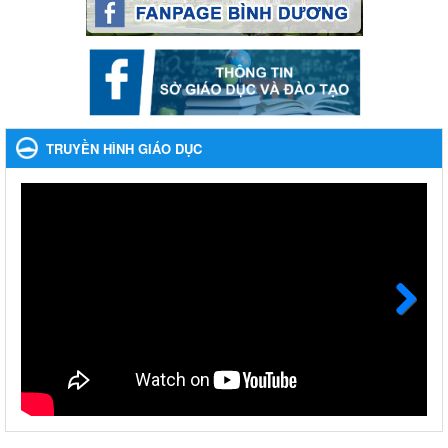
Phối hợp rà soát nhu cầu tiêm vắc xin phòng Covid 19
Phối hợp rà soát nhu cầu tiêm vắc xin phòng Covid 19
Ngày ban hành: 22/11/2023
Phát động, triển khai Cuộc thi " An toàn giao thông cho nụ
cười ngày mai" dành cho học sinh và giáo viên trung học
TRUYỀN HÌNH GIÁO DỤC
năm học 2023-2024
Phát động, triển khai Cuộc thi " An toàn giao thông cho nụ cười
ngày mai" dành cho học sinh và giáo viên trung học năm học
2023-2024
Ngày ban hành: 22/11/2023
Nhắc nhỡ thực hiện thanh toán không dùng tiền mặt các
khoản thu trong nhà trường năm học 2023-2024 và các năm
tiếp theo
Next
Nhắc nhỡ thực hiện thanh toán không dùng tiền mặt các khoản
thu trong nhà trường năm học 2023-2024 và các năm tiếp theo
Ngày ban hành: 27/09/2023
Hưởng ứng cuộc thi Tìm hiểu Luật Phòng, chống ma túy
Hưởng ứng cuộc thi Tìm hiểu Luật Phòng, chống ma túy