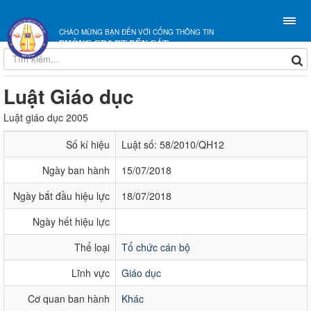
CHÀO MỪNG BẠN ĐẾN VỚI CỔNG THÔNG TIN
PHÒNG GD&ĐT BẾN CÁT
Luật Giáo dục
Luật giáo dục 2005
Số kí hiệu
Luật số: 58/2010/QH12
Ngày ban hành
15/07/2018
Ngày bắt đầu hiệu lực
18/07/2018
Ngày hết hiệu lực
Thể loại
Tổ chức cán bộ
Lĩnh vực
Giáo dục
Cơ quan ban hành
Khác