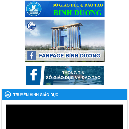
Kế hoạch thực hiện Chỉ thị số 16/CT-TTg ngày 27/05/2023 của
Thủ tướng Chính phủ về tăng cường phòng ngừa, đấu tranh tội
phạm, vi phạm pháp luật liên quan đến hoạt động tổ chức đánh
bạc và đánh bạc
Ngày ban hành: 04/03/2024
Kế hoạch Tổ chức Hội trại truyền thống học sinh thị xã Bến
Cát Lần thứ VIII, năm học 2023-2024
Kế hoạch Tổ chức Hội trại truyền thống học sinh thị xã Bến Cát
Lần thứ VIII, năm học 2023-2024
Ngày ban hành: 28/12/2023
Phối hợp rà soát nhu cầu tiêm vắc xin phòng Covid 19
Phối hợp rà soát nhu cầu tiêm vắc xin phòng Covid 19
Ngày ban hành: 22/11/2023
TRUYỀN HÌNH GIÁO DỤC
Phát động, triển khai Cuộc thi " An toàn giao thông cho nụ
cười ngày mai" dành cho học sinh và giáo viên trung học
năm học 2023-2024
Phát động, triển khai Cuộc thi " An toàn giao thông cho nụ cười
ngày mai" dành cho học sinh và giáo viên trung học năm học