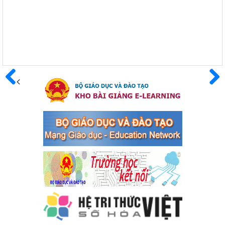
Giáo dục và Đào tạo thị xã Bến Cát
Ngày ban hành: 08/03/2024
Hưởng ứng cuộc thi trực tuyến "Tìm hiểu Nghị quyết Trung
ương 8 Khoá XIII"
Hưởng ứng cuộc thi trực tuyến "Tìm hiểu Nghị quyết Trung ương
8 Khoá XIII"
Ngày ban hành: 04/03/2024
Trước
Sau
Kế hoạch Triển khai công tác tuyên truyền, đảm bảo trật tự,
an toàn giao thông năm 2024 tại các cơ sở giáo dục trên địa
bàn thị xã Bến Cát
Kế hoạch Triển khai công tác tuyên truyền, đảm bảo trật tự, an
toàn giao thông năm 2024 tại các cơ sở giáo dục trên địa bàn thị
xã Bến Cát
Ngày ban hành: 04/03/2024
Kế hoạch thực hiện Chỉ thị số 16/CT-TTg ngày 27/05/2023
của Thủ tướng Chính phủ về tăng cường phòng ngừa, đấu
tranh tội phạm, vi phạm pháp luật liên quan đến hoạt động
tổ chức đánh bạc và đánh bạc