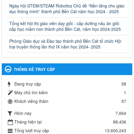
và Đào tạo, Ủy ban nhân dân cấp huyện
Ngày hội STEM/STEAM Robotics Chủ đề “Nền tảng cho giáo
Quyết định công bố thủ tục hành chính bị bãi bỏ trong lĩnh vực
dục thông minh” thành phố Bến Cát năm học 2024 - 2025
giáo dục đào tạo thuộc hệ giáo dục quốc dân và cơ sở giáo dục
khác thuộc thẩm quyền giải quyết của Sở Giáo dục và Đào tạo,
Ủy ban nhân dân cấp huyện
Tổng kết hội thị giáo viên dạy giỏi - cấp dưỡng nấu ăn giỏi
cấp học mầm non thành phố Bến Cát, năm học 2024-2025
Ngày ban hành: 30/09/2024
Phòng Giáo dục và Đào tạo thành phố Bến Cát tổ chức Hội
Hướng dẫn thực hiện nhiệm vụ giáo dục tiểu học năm học
trại truyền thống lần thứ IX năm học 2024- 2025
2024-2025
Hướng dẫn thực hiện nhiệm vụ giáo dục tiểu học năm học 2024-
2025
Ngày ban hành: 26/09/2024
THỐNG KÊ TRUY CẬP
Tổ chức các hoạt động hè cho học sinh năm 2024
Đang truy cập
58
Tổ chức các hoạt động hè cho học sinh năm 2024
Ngày ban hành: 24/05/2024
Máy chủ tìm kiếm
1
Khách viếng thăm
57
Tổ chức phong trào trồng cây xanh trong ngành Giáo dục
và Đào tạo năm 2024
Hôm nay
7,664
Tổ chức phong trào trồng cây xanh trong ngành Giáo dục và Đào
tạo năm 2024
Tháng hiện tại
88,436
Ngày ban hành: 16/05/2024
Tổng lượt truy cập
13,600,243