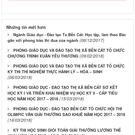
Những tin mới hơn
Ngành Giáo dục - Đào tạo Tx.Bến Cát: Học tập, làm theo Bác
(06/12/2017)
gắn với phong trào thi đua của ngành
PHÒNG GIÁO DỤC VÀ ĐÀO TẠO THỊ XÃ BẾN CÁT TỔ CHỨC
(09/02/2018)
CHƯƠNG TRÌNH XUÂN YÊU THƯƠNG
PHÒNG GIÁO DỤC VÀ ĐÀO TẠO THỊ XÃ BẾN CÁT TỔ CHỨC
KỲ THI THÍ NGHIỆM THỰC HÀNH LÝ – HÓA – SINH
(06/03/2018)
PHÒNG GIÁO DỤC - ĐÀO TẠO THỊ XÃ BẾN CÁT SƠ KẾT
HỌC KỲ I VÀ TRIỂN KHAI NHIỆM VỤ HỌC KỲ II - CẤP TIỂU
(15/03/2018)
HỌC NĂM HỌC 2017 – 2018
PHÒNG GIÁO DỤC - ĐÀO TẠO BẾN CÁT TỔ CHỨC HỘI THI
OLIMPIC VĂN GIẢI THƯỞNG SAO KHUÊ NĂM HỌC 2017 – 2018
(16/03/2018)
KỲ THI HỌC SINH GIỎI TOÁN GIẢI THƯỞNG LƯƠNG THẾ