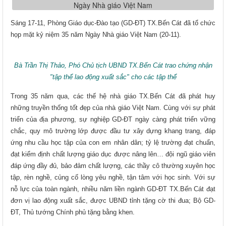
Sáng 17-11, Phòng Giáo dục-Đào tạo (GD-ĐT) TX.Bến Cát đã tổ chức
họp mặt kỷ niệm 35 năm Ngày Nhà giáo Việt Nam (20-11).
Bà Trần Thị Thảo, Phó Chủ tịch UBND TX.Bến Cát trao chứng nhận
"tập thể lao động xuất sắc" cho các tập thể
Trong 35 năm qua, các thế hệ nhà giáo TX.Bến Cát đã phát huy
những truyền thống tốt đẹp của nhà giáo Việt Nam. Cùng với sự phát
triển của địa phương, sự nghiệp GD-ĐT ngày càng phát triển vững
chắc, quy mô trường lớp được đầu tư xây dựng khang trang, đáp
ứng nhu cầu học tập của con em nhân dân; tỷ lệ trường đạt chuẩn,
đạt kiểm định chất lượng giáo dục được nâng lên… đội ngũ giáo viên
đáp ứng đầy đủ, bảo đảm chất lượng, các thầy cô thường xuyên học
tập, rèn nghề, củng cố lòng yêu nghề, tận tâm với học sinh. Với sự
nỗ lực của toàn ngành, nhiều năm liền ngành GD-ĐT TX.Bến Cát đạt
đơn vị lao động xuất sắc, được UBND tỉnh tặng cờ thi đua; Bộ GD-
ĐT, Thủ tướng Chính phủ tặng bằng khen.