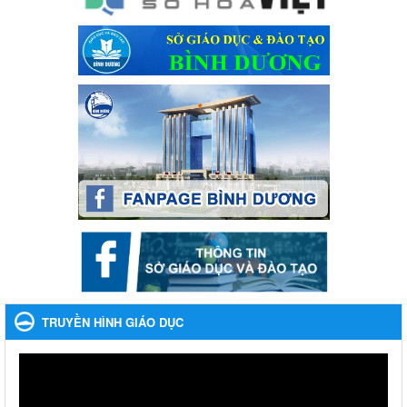
Phối hợp rà soát nhu cầu tiêm vắc xin phòng Covid 19
Phối hợp rà soát nhu cầu tiêm vắc xin phòng Covid 19
Ngày ban hành: 22/11/2023
Phát động, triển khai Cuộc thi " An toàn giao thông cho nụ
cười ngày mai" dành cho học sinh và giáo viên trung học
năm học 2023-2024
Phát động, triển khai Cuộc thi " An toàn giao thông cho nụ cười
ngày mai" dành cho học sinh và giáo viên trung học năm học
2023-2024
Ngày ban hành: 22/11/2023
Nhắc nhỡ thực hiện thanh toán không dùng tiền mặt các
khoản thu trong nhà trường năm học 2023-2024 và các năm
tiếp theo
Nhắc nhỡ thực hiện thanh toán không dùng tiền mặt các khoản
thu trong nhà trường năm học 2023-2024 và các năm tiếp theo
TRUYỀN HÌNH GIÁO DỤC
Ngày ban hành: 27/09/2023
Hưởng ứng cuộc thi Tìm hiểu Luật Phòng, chống ma túy
Hưởng ứng cuộc thi Tìm hiểu Luật Phòng, chống ma túy
Ngày ban hành: 06/09/2023