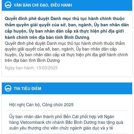
VĂN BẢN CHỈ ĐẠO, ĐIỀU HÀNH
Quyết đinh phê duyệt Danh mục thủ tục hành chính thuộc
thẩm quyền giải quyết của sở, ban, ngành, Ủy ban nhân dân
cấp huyện, Ủy ban nhân dân cấp xã thực hiện phi địa giới
hành chính trên địa bàn tỉnh Bình Dương
Quyết đinh phê duyệt Danh mục thủ tục hành chính thuộc thẩm
quyền giải quyết của sở, ban, ngành, Ủy ban nhân dân cấp
huyện, Ủy ban nhân dân cấp xã thực hiện phi địa giới hành chính
trên địa bàn tỉnh Bình Dương
Ngày ban hành: 13/03/2025
Kế hoạch Phổ biến, giáo dục pháp luật năm 2025 của ngành
Giáo dục và Đào tạo thành phố Bến Cát
TIN TIÊU ĐIỂM
Kế hoạch Phổ biến, giáo dục pháp luật năm 2025 của ngành
Giáo dục và Đào tạo thành phố Bến Cát
Ngày ban hành: 28/02/2025
Hội nghị Cán bộ, Công chức 2025
Quyết định công bố thủ tục hành chính bị bãi bỏ trong lĩnh
Ủy ban nhân dân thành phố Bến Cát phối hợp với Ngân
vực giáo dục đào tạo thuộc hệ giáo dục quốc dân và cơ sở
hàng Vietcombank chi nhánh Bắc Bình Dương trao tặng quà
giáo dục khác thuộc thẩm quyền giải quyết của Sở Giáo dục
xuân yêu thương cho viên chức ngành giáo dục và y tế