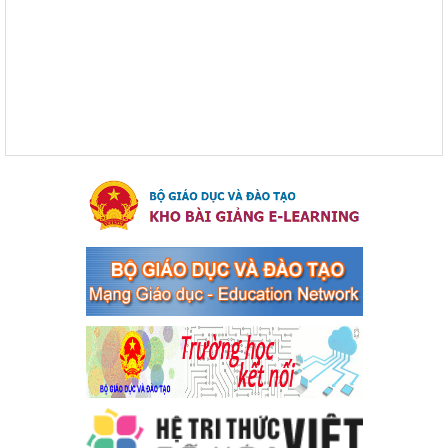
Trước
Sau
bàn thị xã Bến Cát
Kế hoạch Triển khai công tác tuyên truyền, đảm bảo trật tự, an
toàn giao thông năm 2024 tại các cơ sở giáo dục trên địa bàn thị
xã Bến Cát
Ngày ban hành: 04/03/2024
Kế hoạch thực hiện Chỉ thị số 16/CT-TTg ngày 27/05/2023
của Thủ tướng Chính phủ về tăng cường phòng ngừa, đấu
tranh tội phạm, vi phạm pháp luật liên quan đến hoạt động
tổ chức đánh bạc và đánh bạc
Kế hoạch thực hiện Chỉ thị số 16/CT-TTg ngày 27/05/2023 của
Thủ tướng Chính phủ về tăng cường phòng ngừa, đấu tranh tội
phạm, vi phạm pháp luật liên quan đến hoạt động tổ chức đánh
bạc và đánh bạc
Ngày ban hành: 04/03/2024
Kế hoạch Tổ chức Hội trại truyền thống học sinh thị xã Bến
Cát Lần thứ VIII, năm học 2023-2024
Kế hoạch Tổ chức Hội trại truyền thống học sinh thị xã Bến Cát
Lần thứ VIII, năm học 2023-2024
Ngày ban hành: 28/12/2023