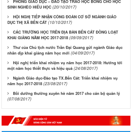
PHÒNG GIÁO DỤC – ĐÀO TẠO TRAO HỌC BỔNG CHO HỌC
(20/10/2017)
SINH NGHÈO HIẾU HỌC
HỘI NGHỊ TIẾP NHẬN CÔNG ĐOÀN CƠ SỞ NGÀNH GIÁO
(10/10/2017)
DỤC THỊ XÃ BẾN CÁT
CÁC TRƯỜNG HỌC TRÊN ĐỊA BÀN BẾN CÁT ĐỒNG LOẠT
(09/09/2017)
KHAI GIẢNG NĂM HỌC 2017-2018
Thư của Chủ tịch nước Trần Đại Quang gửi ngành Giáo dục
(04/09/2017)
nhân dịp khai giảng năm học mới
Hội nghị triển khai nhiệm vụ năm học 2017-2018: Hướng tới
(24/08/2017)
một năm học thiết thực và hiệu quả
Ngành Giáo dục-Đào tạo TX.Bến Cát: Triển khai nhiệm vụ
(23/08/2017)
năm học 2017-2018
Bồi dưỡng thường xuyên hè năm 2017 cho cán bộ quản lý
(07/08/2017)