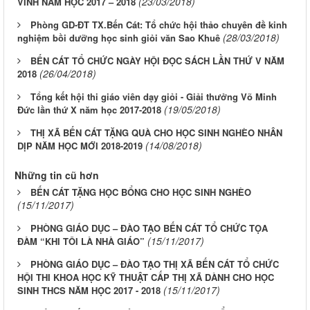
(23/03/2018)
VINH NĂM HỌC 2017 – 2018
Phòng GD-ĐT TX.Bến Cát: Tổ chức hội thảo chuyên đề kinh
(28/03/2018)
nghiệm bồi dưỡng học sinh giỏi văn Sao Khuê
BẾN CÁT TỔ CHỨC NGÀY HỘI ĐỌC SÁCH LẦN THỨ V NĂM
(26/04/2018)
2018
Tổng kết hội thi giáo viên dạy giỏi - Giải thưởng Võ Minh
(19/05/2018)
Đức lần thứ X năm học 2017-2018
THỊ XÃ BẾN CÁT TẶNG QUÀ CHO HỌC SINH NGHÈO NHÂN
(14/08/2018)
DỊP NĂM HỌC MỚI 2018-2019
Những tin cũ hơn
BẾN CÁT TẶNG HỌC BỔNG CHO HỌC SINH NGHÈO
(15/11/2017)
PHÒNG GIÁO DỤC – ĐÀO TẠO BẾN CÁT TỔ CHỨC TỌA
(15/11/2017)
ĐÀM “KHI TÔI LÀ NHÀ GIÁO”
PHÒNG GIÁO DỤC – ĐÀO TẠO THỊ XÃ BẾN CÁT TỔ CHỨC
HỘI THI KHOA HỌC KỸ THUẬT CẤP THỊ XÃ DÀNH CHO HỌC
(15/11/2017)
SINH THCS NĂM HỌC 2017 - 2018