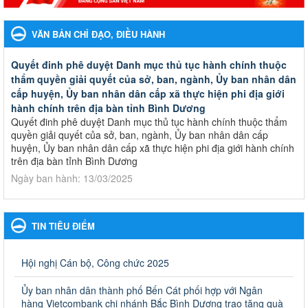
VĂN BẢN CHỈ ĐẠO, ĐIỀU HÀNH
Quyết đinh phê duyệt Danh mục thủ tục hành chính thuộc
thẩm quyền giải quyết của sở, ban, ngành, Ủy ban nhân dân
cấp huyện, Ủy ban nhân dân cấp xã thực hiện phi địa giới
hành chính trên địa bàn tỉnh Bình Dương
Quyết đinh phê duyệt Danh mục thủ tục hành chính thuộc thẩm
quyền giải quyết của sở, ban, ngành, Ủy ban nhân dân cấp
huyện, Ủy ban nhân dân cấp xã thực hiện phi địa giới hành chính
trên địa bàn tỉnh Bình Dương
Ngày ban hành: 13/03/2025
Kế hoạch Phổ biến, giáo dục pháp luật năm 2025 của ngành
Giáo dục và Đào tạo thành phố Bến Cát
TIN TIÊU ĐIỂM
Kế hoạch Phổ biến, giáo dục pháp luật năm 2025 của ngành
Giáo dục và Đào tạo thành phố Bến Cát
Ngày ban hành: 28/02/2025
Hội nghị Cán bộ, Công chức 2025
Quyết định công bố thủ tục hành chính bị bãi bỏ trong lĩnh
Ủy ban nhân dân thành phố Bến Cát phối hợp với Ngân
vực giáo dục đào tạo thuộc hệ giáo dục quốc dân và cơ sở
hàng Vietcombank chi nhánh Bắc Bình Dương trao tặng quà