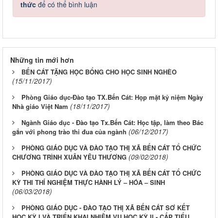
thức
để có thể bình luận
Những tin mới hơn
BẾN CÁT TẶNG HỌC BỔNG CHO HỌC SINH NGHÈO
(15/11/2017)
Phòng Giáo dục-Đào tạo TX.Bến Cát: Họp mặt kỷ niệm Ngày
(18/11/2017)
Nhà giáo Việt Nam
Ngành Giáo dục - Đào tạo Tx.Bến Cát: Học tập, làm theo Bác
(06/12/2017)
gắn với phong trào thi đua của ngành
PHÒNG GIÁO DỤC VÀ ĐÀO TẠO THỊ XÃ BẾN CÁT TỔ CHỨC
(09/02/2018)
CHƯƠNG TRÌNH XUÂN YÊU THƯƠNG
PHÒNG GIÁO DỤC VÀ ĐÀO TẠO THỊ XÃ BẾN CÁT TỔ CHỨC
KỲ THI THÍ NGHIỆM THỰC HÀNH LÝ – HÓA – SINH
(06/03/2018)
PHÒNG GIÁO DỤC - ĐÀO TẠO THỊ XÃ BẾN CÁT SƠ KẾT
HỌC KỲ I VÀ TRIỂN KHAI NHIỆM VỤ HỌC KỲ II - CẤP TIỂU