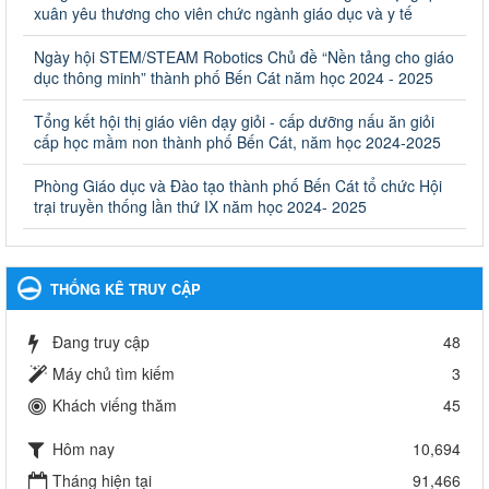
giáo dục khác thuộc thẩm quyền giải quyết của Sở Giáo dục
xuân yêu thương cho viên chức ngành giáo dục và y tế
và Đào tạo, Ủy ban nhân dân cấp huyện
Ngày hội STEM/STEAM Robotics Chủ đề “Nền tảng cho giáo
Quyết định công bố thủ tục hành chính bị bãi bỏ trong lĩnh vực
dục thông minh” thành phố Bến Cát năm học 2024 - 2025
giáo dục đào tạo thuộc hệ giáo dục quốc dân và cơ sở giáo dục
khác thuộc thẩm quyền giải quyết của Sở Giáo dục và Đào tạo,
Ủy ban nhân dân cấp huyện
Tổng kết hội thị giáo viên dạy giỏi - cấp dưỡng nấu ăn giỏi
cấp học mầm non thành phố Bến Cát, năm học 2024-2025
Ngày ban hành: 30/09/2024
Phòng Giáo dục và Đào tạo thành phố Bến Cát tổ chức Hội
Hướng dẫn thực hiện nhiệm vụ giáo dục tiểu học năm học
trại truyền thống lần thứ IX năm học 2024- 2025
2024-2025
Hướng dẫn thực hiện nhiệm vụ giáo dục tiểu học năm học 2024-
2025
Ngày ban hành: 26/09/2024
THỐNG KÊ TRUY CẬP
Tổ chức các hoạt động hè cho học sinh năm 2024
Đang truy cập
48
Tổ chức các hoạt động hè cho học sinh năm 2024
Ngày ban hành: 24/05/2024
Máy chủ tìm kiếm
3
Khách viếng thăm
45
Tổ chức phong trào trồng cây xanh trong ngành Giáo dục
và Đào tạo năm 2024
Hôm nay
10,694
Tổ chức phong trào trồng cây xanh trong ngành Giáo dục và Đào
tạo năm 2024
Tháng hiện tại
91,466