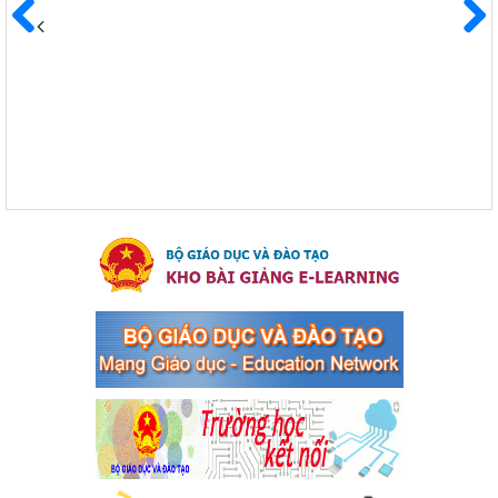
Kế hoạch Triển khai công tác tuyên truyền, đảm bảo trật tự,
an toàn giao thông năm 2024 tại các cơ sở giáo dục trên địa
Trước
Sau
bàn thị xã Bến Cát
Kế hoạch Triển khai công tác tuyên truyền, đảm bảo trật tự, an
toàn giao thông năm 2024 tại các cơ sở giáo dục trên địa bàn thị
xã Bến Cát
Ngày ban hành: 04/03/2024
Kế hoạch thực hiện Chỉ thị số 16/CT-TTg ngày 27/05/2023
của Thủ tướng Chính phủ về tăng cường phòng ngừa, đấu
tranh tội phạm, vi phạm pháp luật liên quan đến hoạt động
tổ chức đánh bạc và đánh bạc
Kế hoạch thực hiện Chỉ thị số 16/CT-TTg ngày 27/05/2023 của
Thủ tướng Chính phủ về tăng cường phòng ngừa, đấu tranh tội
phạm, vi phạm pháp luật liên quan đến hoạt động tổ chức đánh
bạc và đánh bạc
Ngày ban hành: 04/03/2024
Kế hoạch Tổ chức Hội trại truyền thống học sinh thị xã Bến
Cát Lần thứ VIII, năm học 2023-2024
Kế hoạch Tổ chức Hội trại truyền thống học sinh thị xã Bến Cát
Lần thứ VIII, năm học 2023-2024