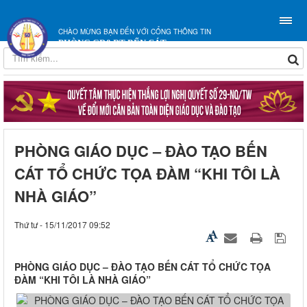
CHÀO MỪNG BẠN ĐẾN VỚI CỔNG THÔNG TIN
PHÒNG GD&ĐT BẾN CÁT
PHÒNG GIÁO DỤC – ĐÀO TẠO BẾN
CÁT TỔ CHỨC TỌA ĐÀM “KHI TÔI LÀ
NHÀ GIÁO”
Thứ tư - 15/11/2017 09:52
PHÒNG GIÁO DỤC – ĐÀO TẠO BẾN CÁT TỔ CHỨC TỌA
ĐÀM “KHI TÔI LÀ NHÀ GIÁO”