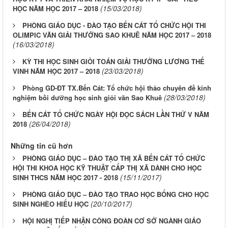
(15/03/2018)
HỌC NĂM HỌC 2017 – 2018
PHÒNG GIÁO DỤC - ĐÀO TẠO BẾN CÁT TỔ CHỨC HỘI THI
OLIMPIC VĂN GIẢI THƯỞNG SAO KHUÊ NĂM HỌC 2017 – 2018
(16/03/2018)
KỲ THI HỌC SINH GIỎI TOÁN GIẢI THƯỞNG LƯƠNG THẾ
(23/03/2018)
VINH NĂM HỌC 2017 – 2018
Phòng GD-ĐT TX.Bến Cát: Tổ chức hội thảo chuyên đề kinh
(28/03/2018)
nghiệm bồi dưỡng học sinh giỏi văn Sao Khuê
BẾN CÁT TỔ CHỨC NGÀY HỘI ĐỌC SÁCH LẦN THỨ V NĂM
(26/04/2018)
2018
Những tin cũ hơn
PHÒNG GIÁO DỤC – ĐÀO TẠO THỊ XÃ BẾN CÁT TỔ CHỨC
HỘI THI KHOA HỌC KỸ THUẬT CẤP THỊ XÃ DÀNH CHO HỌC
(15/11/2017)
SINH THCS NĂM HỌC 2017 - 2018
PHÒNG GIÁO DỤC – ĐÀO TẠO TRAO HỌC BỔNG CHO HỌC
(20/10/2017)
SINH NGHÈO HIẾU HỌC
HỘI NGHỊ TIẾP NHẬN CÔNG ĐOÀN CƠ SỞ NGÀNH GIÁO