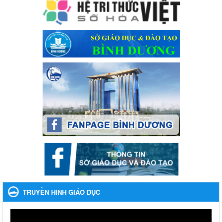
Ngày ban hành: 28/12/2023
Phối hợp rà soát nhu cầu tiêm vắc xin phòng Covid 19
Phối hợp rà soát nhu cầu tiêm vắc xin phòng Covid 19
Ngày ban hành: 22/11/2023
Phát động, triển khai Cuộc thi " An toàn giao thông cho nụ
cười ngày mai" dành cho học sinh và giáo viên trung học
năm học 2023-2024
Phát động, triển khai Cuộc thi " An toàn giao thông cho nụ cười
ngày mai" dành cho học sinh và giáo viên trung học năm học
2023-2024
Ngày ban hành: 22/11/2023
Nhắc nhỡ thực hiện thanh toán không dùng tiền mặt các
khoản thu trong nhà trường năm học 2023-2024 và các năm
tiếp theo
Nhắc nhỡ thực hiện thanh toán không dùng tiền mặt các khoản
thu trong nhà trường năm học 2023-2024 và các năm tiếp theo
TRUYỀN HÌNH GIÁO DỤC
Ngày ban hành: 27/09/2023
Hưởng ứng cuộc thi Tìm hiểu Luật Phòng, chống ma túy