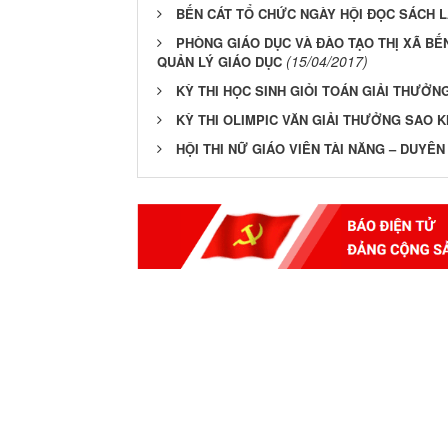
BẾN CÁT TỔ CHỨC NGÀY HỘI ĐỌC SÁCH L
PHÒNG GIÁO DỤC VÀ ĐÀO TẠO THỊ XÃ BẾ
(15/04/2017)
QUẢN LÝ GIÁO DỤC
KỲ THI HỌC SINH GIỎI TOÁN GIẢI THƯỞ
KỲ THI OLIMPIC VĂN GIẢI THƯỞNG SAO K
HỘI THI NỮ GIÁO VIÊN TÀI NĂNG – DUYÊ