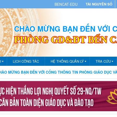
BENCAT-EDU
TÀI NGUYÊN SỐ
CHÀO MỪNG BẠN ĐẾN VỚI
PHÒNG GD&ĐT BẾN 
O
LỊCH CÔNG TÁC
HỆ THỐNG QUẢN LÝ
TRA CỨU
▼
▼
▼
NG BẠN ĐẾN VỚI CỔNG THÔNG TIN PHÒNG GIÁO DỤC VÀ ĐÀO T