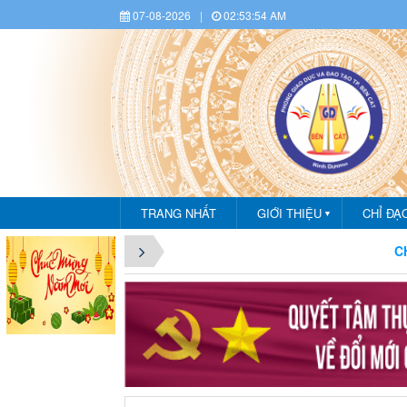
07-08-2026
|
02:53:55 AM
TRANG NHẤT
GIỚI THIỆU
CHỈ ĐẠ
▼
CHÀO MỪ