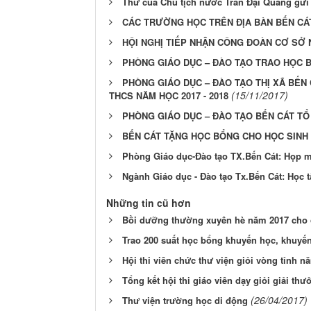
Thư của Chủ tịch nước Trần Đại Quang gửi
CÁC TRƯỜNG HỌC TRÊN ĐỊA BÀN BẾN CÁT
HỘI NGHỊ TIẾP NHẬN CÔNG ĐOÀN CƠ SỞ 
PHÒNG GIÁO DỤC – ĐÀO TẠO TRAO HỌC 
PHÒNG GIÁO DỤC – ĐÀO TẠO THỊ XÃ BẾN 
(15/11/2017)
THCS NĂM HỌC 2017 - 2018
PHÒNG GIÁO DỤC – ĐÀO TẠO BẾN CÁT TỔ
BẾN CÁT TẶNG HỌC BỔNG CHO HỌC SINH
Phòng Giáo dục-Đào tạo TX.Bến Cát: Họp m
Ngành Giáo dục - Đào tạo Tx.Bến Cát: Học t
Những tin cũ hơn
Bồi dưỡng thường xuyên hè năm 2017 cho 
Trao 200 suất học bổng khuyến học, khuyến
Hội thi viên chức thư viện giỏi vòng tỉnh n
Tổng kết hội thi giáo viên dạy giỏi giải t
(26/04/2017)
Thư viện trường học di động