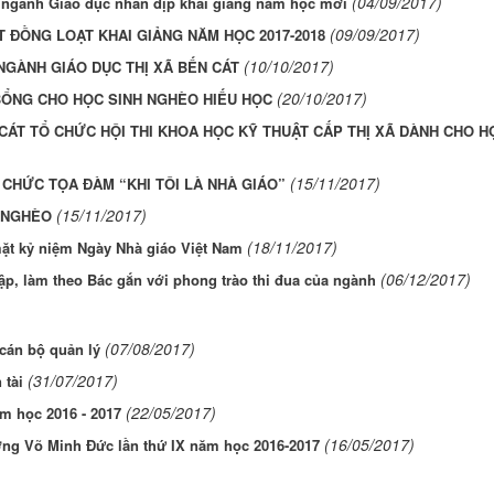
(04/09/2017)
 ngành Giáo dục nhân dịp khai giảng năm học mới
(09/09/2017)
 ĐỒNG LOẠT KHAI GIẢNG NĂM HỌC 2017-2018
(10/10/2017)
NGÀNH GIÁO DỤC THỊ XÃ BẾN CÁT
(20/10/2017)
BỔNG CHO HỌC SINH NGHÈO HIẾU HỌC
CÁT TỔ CHỨC HỘI THI KHOA HỌC KỸ THUẬT CẤP THỊ XÃ DÀNH CHO H
(15/11/2017)
 CHỨC TỌA ĐÀM “KHI TÔI LÀ NHÀ GIÁO”
(15/11/2017)
 NGHÈO
(18/11/2017)
ặt kỷ niệm Ngày Nhà giáo Việt Nam
(06/12/2017)
ập, làm theo Bác gắn với phong trào thi đua của ngành
(07/08/2017)
cán bộ quản lý
(31/07/2017)
 tài
(22/05/2017)
ăm học 2016 - 2017
(16/05/2017)
hưởng Võ Minh Đức lần thứ IX năm học 2016-2017