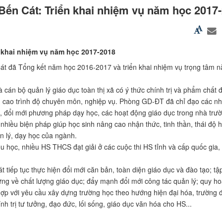
Bến Cát: Triển khai nhiệm vụ năm học 2017
 khai nhiệm vụ năm học 2017-2018
t đã Tổng kết năm học 2016-2017 và triển khai nhiệm vụ trọng tâm 
 cán bộ quản lý giáo dục toàn thị xã có ý thức chính trị và phẩm chất 
g cao trình độ chuyên môn, nghiệp vụ. Phòng GD-ĐT đã chỉ đạo các n
tra, đổi mới phương pháp dạy học, các hoạt động giáo dục trong nhà trư
nhiều biện pháp giúp học sinh nâng cao nhận thức, tinh thần, thái độ h
ản lý, dạy học của ngành.
u học, nhiều HS THCS đạt giải ở các cuộc thi HS tỉnh và cấp quốc gia
ếp tục thực hiện đổi mới căn bản, toàn diện giáo dục và đào tạo; tập
ng về chất lượng giáo dục; đẩy mạnh đổi mới công tác quản lý; quy h
ù hợp với yêu cầu xây dựng trường học theo hướng hiện đại hóa, trường 
nh trị tư tưởng, đạo đức, lối sống, giáo dục văn hóa cho HS...