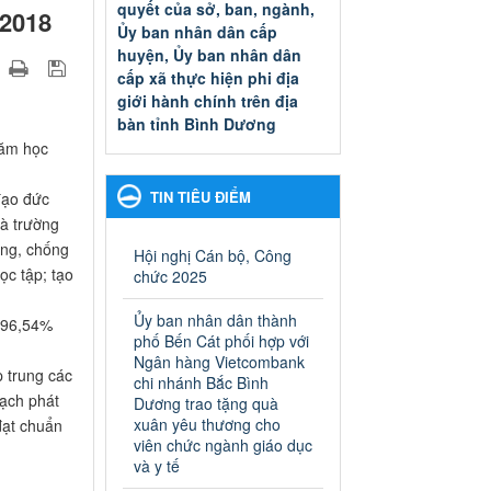
quyết của sở, ban, ngành,
-2018
Ủy ban nhân dân cấp
huyện, Ủy ban nhân dân
cấp xã thực hiện phi địa
giới hành chính trên địa
bàn tỉnh Bình Dương
Quyết đinh phê duyệt Danh
năm học
mục thủ tục hành chính thuộc
thẩm quyền giải quyết của sở,
TIN TIÊU ĐIỂM
đạo đức
ban, ngành, Ủy ban nhân dân
hà trường
cấp huyện, Ủy ban nhân dân
ờng, chống
cấp xã thực hiện phi địa giới
Hội nghị Cán bộ, Công
hành chính trên địa bàn tỉnh
ọc tập; tạo
chức 2025
Bình Dương
Ngày ban hành: 13/03/2025
Ủy ban nhân dân thành
, 96,54%
phố Bến Cát phối hợp với
Kế hoạch Phổ biến, giáo
Ngân hàng Vietcombank
 trung các
dục pháp luật năm 2025 của
chi nhánh Bắc Bình
oạch phát
Dương trao tặng quà
ngành Giáo dục và Đào tạo
xuân yêu thương cho
đạt chuẩn
thành phố Bến Cát
viên chức ngành giáo dục
Kế hoạch Phổ biến, giáo dục
và y tế
pháp luật năm 2025 của