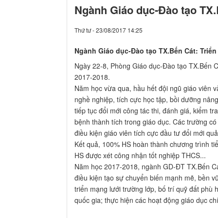
Ngành Giáo dục-Đào tạo TX.
Thứ tư - 23/08/2017 14:25
Ngành Giáo dục-Đào tạo TX.Bến Cát: Triển
Ngày 22-8, Phòng Giáo dục-Đào tạo TX.Bến Cá
2017-2018.
Năm học vừa qua, hầu hết đội ngũ giáo viên và
nghề nghiệp, tích cực học tập, bồi dưỡng nân
tiếp tục đổi mới công tác thi, đánh giá, kiểm 
bệnh thành tích trong giáo dục. Các trường có 
điều kiện giáo viên tích cực đầu tư đổi mới qu
Kết quả, 100% HS hoàn thành chương trình tiể
HS được xét công nhận tốt nghiệp THCS...
Năm học 2017-2018, ngành GD-ĐT TX.Bến Cát ti
điều kiện tạo sự chuyển biến mạnh mẽ, bền vữ
triển mạng lưới trường lớp, bố trí quỹ đất ph
quốc gia; thực hiện các hoạt động giáo dục chí