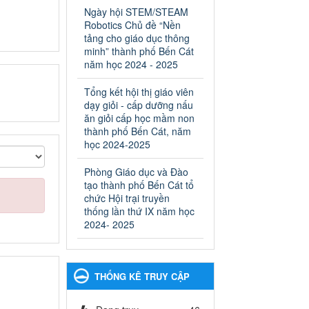
ngành Giáo dục và Đào tạo
Ngày hội STEM/STEAM
thành phố Bến Cát
Robotics Chủ đề “Nền
Ngày ban hành: 28/02/2025
tảng cho giáo dục thông
minh” thành phố Bến Cát
Quyết định công bố thủ tục
năm học 2024 - 2025
hành chính bị bãi bỏ trong
lĩnh vực giáo dục đào tạo
Tổng kết hội thị giáo viên
thuộc hệ giáo dục quốc
dạy giỏi - cấp dưỡng nấu
dân và cơ sở giáo dục khác
ăn giỏi cấp học mầm non
thuộc thẩm quyền giải
thành phố Bến Cát, năm
quyết của Sở Giáo dục và
học 2024-2025
Đào tạo, Ủy ban nhân dân
Phòng Giáo dục và Đào
cấp huyện
tạo thành phố Bến Cát tổ
Quyết định công bố thủ tục
chức Hội trại truyền
hành chính bị bãi bỏ trong lĩnh
thống lần thứ IX năm học
vực giáo dục đào tạo thuộc hệ
2024- 2025
giáo dục quốc dân và cơ sở
giáo dục khác thuộc thẩm
quyền giải quyết của Sở Giáo
dục và Đào tạo, Ủy ban nhân
THỐNG KÊ TRUY CẬP
dân cấp huyện
Ngày ban hành: 30/09/2024