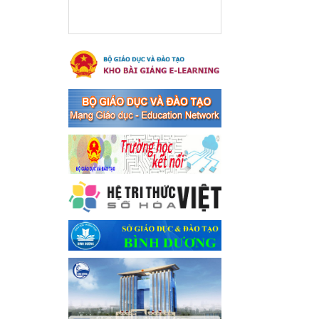
xã Bến Cát
Ngày ban hành: 08/03/2024
Hưởng ứng cuộc thi trực
tuyến "Tìm hiểu Nghị quyết
Trung ương 8 Khoá XIII"
Hưởng ứng cuộc thi trực tuyến
"Tìm hiểu Nghị quyết Trung
ương 8 Khoá XIII"
Ngày ban hành: 04/03/2024
Kế hoạch Triển khai công
tác tuyên truyền, đảm bảo
trật tự, an toàn giao thông
năm 2024 tại các cơ sở giáo
dục trên địa bàn thị xã Bến
Cát
Kế hoạch Triển khai công tác
tuyên truyền, đảm bảo trật tự,
an toàn giao thông năm 2024
tại các cơ sở giáo dục trên địa
bàn thị xã Bến Cát