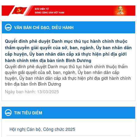
VĂN BẢN CHỈ ĐẠO, ĐIỀU HÀNH
Quyết đinh phê duyệt Danh mục thủ tục hành chính thuộc
thẩm quyền giải quyết của sở, ban, ngành, Ủy ban nhân dân
cấp huyện, Ủy ban nhân dân cấp xã thực hiện phi địa giới
hành chính trên địa bàn tỉnh Bình Dương
Quyết đinh phê duyệt Danh mục thủ tục hành chính thuộc thẩm
quyền giải quyết của sở, ban, ngành, Ủy ban nhân dân cấp
huyện, Ủy ban nhân dân cấp xã thực hiện phi địa giới hành chính
trên địa bàn tỉnh Bình Dương
Ngày ban hành: 13/03/2025
Kế hoạch Phổ biến, giáo dục pháp luật năm 2025 của ngành
Giáo dục và Đào tạo thành phố Bến Cát
TIN TIÊU ĐIỂM
Kế hoạch Phổ biến, giáo dục pháp luật năm 2025 của ngành
Giáo dục và Đào tạo thành phố Bến Cát
Ngày ban hành: 28/02/2025
Hội nghị Cán bộ, Công chức 2025