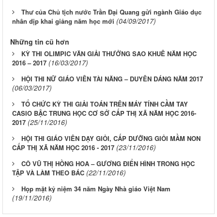
Thư của Chủ tịch nước Trần Đại Quang gửi ngành Giáo dục
(04/09/2017)
nhân dịp khai giảng năm học mới
Những tin cũ hơn
KỲ THI OLIMPIC VĂN GIẢI THƯỞNG SAO KHUÊ NĂM HỌC
(16/03/2017)
2016 – 2017
HỘI THI NỮ GIÁO VIÊN TÀI NĂNG – DUYÊN DÁNG NĂM 2017
(06/03/2017)
TỔ CHỨC KỲ THI GIẢI TOÁN TRÊN MÁY TÍNH CẦM TAY
CASIO BẬC TRUNG HỌC CƠ SỞ CẤP THỊ XÃ NĂM HỌC 2016-
(25/11/2016)
2017
HỘI THI GIÁO VIÊN DẠY GIỎI, CẤP DƯỠNG GIỎI MẦM NON
(23/11/2016)
CẤP THỊ XÃ NĂM HỌC 2016 - 2017
CÔ VŨ THỊ HỒNG HOA – GƯƠNG ĐIỂN HÌNH TRONG HỌC
(22/11/2016)
TẬP VÀ LÀM THEO BÁC
Họp mặt kỷ niệm 34 năm Ngày Nhà giáo Việt Nam
(19/11/2016)