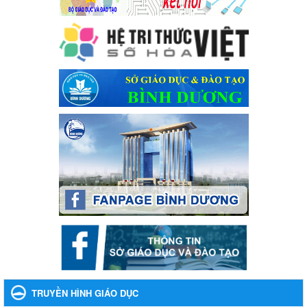
Kế hoạch Tổ chức Hội trại truyền thống học sinh thị xã Bến Cát
Lần thứ VIII, năm học 2023-2024
Ngày ban hành: 28/12/2023
Phối hợp rà soát nhu cầu tiêm vắc xin phòng Covid 19
Phối hợp rà soát nhu cầu tiêm vắc xin phòng Covid 19
Ngày ban hành: 22/11/2023
Phát động, triển khai Cuộc thi " An toàn giao thông cho nụ
cười ngày mai" dành cho học sinh và giáo viên trung học
năm học 2023-2024
Phát động, triển khai Cuộc thi " An toàn giao thông cho nụ cười
ngày mai" dành cho học sinh và giáo viên trung học năm học
2023-2024
Ngày ban hành: 22/11/2023
Nhắc nhỡ thực hiện thanh toán không dùng tiền mặt các
khoản thu trong nhà trường năm học 2023-2024 và các năm
tiếp theo
Nhắc nhỡ thực hiện thanh toán không dùng tiền mặt các khoản
thu trong nhà trường năm học 2023-2024 và các năm tiếp theo
TRUYỀN HÌNH GIÁO DỤC
Ngày ban hành: 27/09/2023