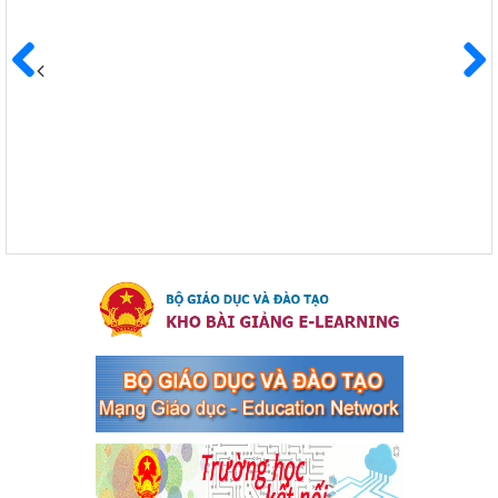
Ngày ban hành: 04/03/2024
Kế hoạch Triển khai công tác tuyên truyền, đảm bảo trật tự,
an toàn giao thông năm 2024 tại các cơ sở giáo dục trên địa
Trước
Sau
bàn thị xã Bến Cát
Kế hoạch Triển khai công tác tuyên truyền, đảm bảo trật tự, an
toàn giao thông năm 2024 tại các cơ sở giáo dục trên địa bàn thị
xã Bến Cát
Ngày ban hành: 04/03/2024
Kế hoạch thực hiện Chỉ thị số 16/CT-TTg ngày 27/05/2023
của Thủ tướng Chính phủ về tăng cường phòng ngừa, đấu
tranh tội phạm, vi phạm pháp luật liên quan đến hoạt động
tổ chức đánh bạc và đánh bạc
Kế hoạch thực hiện Chỉ thị số 16/CT-TTg ngày 27/05/2023 của
Thủ tướng Chính phủ về tăng cường phòng ngừa, đấu tranh tội
phạm, vi phạm pháp luật liên quan đến hoạt động tổ chức đánh
bạc và đánh bạc
Ngày ban hành: 04/03/2024
Kế hoạch Tổ chức Hội trại truyền thống học sinh thị xã Bến
Cát Lần thứ VIII, năm học 2023-2024