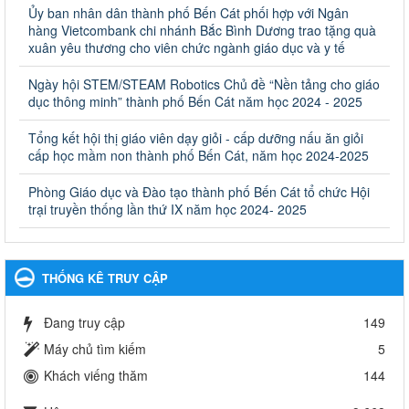
Quyết định công bố thủ tục hành chính bị bãi bỏ trong lĩnh
Ủy ban nhân dân thành phố Bến Cát phối hợp với Ngân
vực giáo dục đào tạo thuộc hệ giáo dục quốc dân và cơ sở
hàng Vietcombank chi nhánh Bắc Bình Dương trao tặng quà
giáo dục khác thuộc thẩm quyền giải quyết của Sở Giáo dục
xuân yêu thương cho viên chức ngành giáo dục và y tế
và Đào tạo, Ủy ban nhân dân cấp huyện
Ngày hội STEM/STEAM Robotics Chủ đề “Nền tảng cho giáo
Quyết định công bố thủ tục hành chính bị bãi bỏ trong lĩnh vực
dục thông minh” thành phố Bến Cát năm học 2024 - 2025
giáo dục đào tạo thuộc hệ giáo dục quốc dân và cơ sở giáo dục
khác thuộc thẩm quyền giải quyết của Sở Giáo dục và Đào tạo,
Ủy ban nhân dân cấp huyện
Tổng kết hội thị giáo viên dạy giỏi - cấp dưỡng nấu ăn giỏi
cấp học mầm non thành phố Bến Cát, năm học 2024-2025
Ngày ban hành: 30/09/2024
Phòng Giáo dục và Đào tạo thành phố Bến Cát tổ chức Hội
Hướng dẫn thực hiện nhiệm vụ giáo dục tiểu học năm học
trại truyền thống lần thứ IX năm học 2024- 2025
2024-2025
Hướng dẫn thực hiện nhiệm vụ giáo dục tiểu học năm học 2024-
2025
Ngày ban hành: 26/09/2024
THỐNG KÊ TRUY CẬP
Tổ chức các hoạt động hè cho học sinh năm 2024
Đang truy cập
149
Tổ chức các hoạt động hè cho học sinh năm 2024
Ngày ban hành: 24/05/2024
Máy chủ tìm kiếm
5
Khách viếng thăm
144
Tổ chức phong trào trồng cây xanh trong ngành Giáo dục
và Đào tạo năm 2024