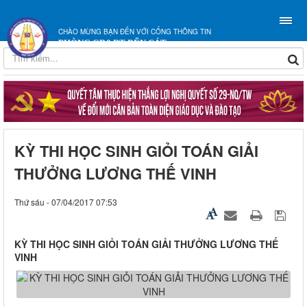
CHÀO MỪNG BẠN ĐẾN VỚI CỔNG THÔNG TIN
PHÒNG GD&ĐT BẾN CÁT
KỲ THI HỌC SINH GIỎI TOÁN GIẢI
THƯỞNG LƯƠNG THẾ VINH
Thứ sáu - 07/04/2017 07:53
KỲ THI HỌC SINH GIỎI TOÁN GIẢI THƯỞNG LƯƠNG THẾ
VINH