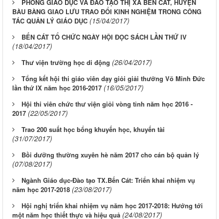
PHÒNG GIÁO DỤC VÀ ĐÀO TẠO THỊ XÃ BẾN CÁT, HUYỆN
BÀU BÀNG GIAO LƯU TRAO ĐỔI KINH NGHIỆM TRONG CÔNG
(15/04/2017)
TÁC QUẢN LÝ GIÁO DỤC
BẾN CÁT TỔ CHỨC NGÀY HỘI ĐỌC SÁCH LẦN THỨ IV
(18/04/2017)
(26/04/2017)
Thư viện trường học di động
Tổng kết hội thi giáo viên dạy giỏi giải thưởng Võ Minh Đức
(16/05/2017)
lần thứ IX năm học 2016-2017
Hội thi viên chức thư viện giỏi vòng tỉnh năm học 2016 -
(22/05/2017)
2017
Trao 200 suất học bổng khuyến học, khuyến tài
(31/07/2017)
Bồi dưỡng thường xuyên hè năm 2017 cho cán bộ quản lý
(07/08/2017)
Ngành Giáo dục-Đào tạo TX.Bến Cát: Triển khai nhiệm vụ
(23/08/2017)
năm học 2017-2018
Hội nghị triển khai nhiệm vụ năm học 2017-2018: Hướng tới
(24/08/2017)
một năm học thiết thực và hiệu quả