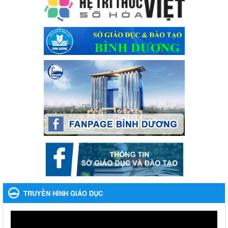
Ngày ban hành: 28/12/2023
Phối hợp rà soát nhu cầu tiêm vắc xin phòng Covid 19
Phối hợp rà soát nhu cầu tiêm vắc xin phòng Covid 19
Ngày ban hành: 22/11/2023
Phát động, triển khai Cuộc thi " An toàn giao thông cho nụ
cười ngày mai" dành cho học sinh và giáo viên trung học
năm học 2023-2024
Phát động, triển khai Cuộc thi " An toàn giao thông cho nụ cười
ngày mai" dành cho học sinh và giáo viên trung học năm học
2023-2024
Ngày ban hành: 22/11/2023
Nhắc nhỡ thực hiện thanh toán không dùng tiền mặt các
khoản thu trong nhà trường năm học 2023-2024 và các năm
tiếp theo
Nhắc nhỡ thực hiện thanh toán không dùng tiền mặt các khoản
thu trong nhà trường năm học 2023-2024 và các năm tiếp theo
TRUYỀN HÌNH GIÁO DỤC
Ngày ban hành: 27/09/2023
Hưởng ứng cuộc thi Tìm hiểu Luật Phòng, chống ma túy
Hưởng ứng cuộc thi Tìm hiểu Luật Phòng, chống ma túy