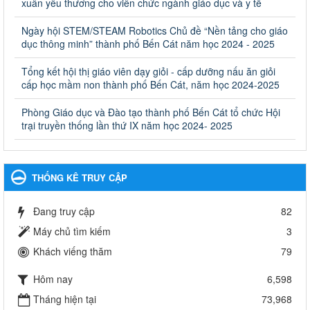
giáo dục khác thuộc thẩm quyền giải quyết của Sở Giáo dục
xuân yêu thương cho viên chức ngành giáo dục và y tế
và Đào tạo, Ủy ban nhân dân cấp huyện
Ngày hội STEM/STEAM Robotics Chủ đề “Nền tảng cho giáo
Quyết định công bố thủ tục hành chính bị bãi bỏ trong lĩnh vực
dục thông minh” thành phố Bến Cát năm học 2024 - 2025
giáo dục đào tạo thuộc hệ giáo dục quốc dân và cơ sở giáo dục
khác thuộc thẩm quyền giải quyết của Sở Giáo dục và Đào tạo,
Ủy ban nhân dân cấp huyện
Tổng kết hội thị giáo viên dạy giỏi - cấp dưỡng nấu ăn giỏi
cấp học mầm non thành phố Bến Cát, năm học 2024-2025
Ngày ban hành: 30/09/2024
Phòng Giáo dục và Đào tạo thành phố Bến Cát tổ chức Hội
Hướng dẫn thực hiện nhiệm vụ giáo dục tiểu học năm học
trại truyền thống lần thứ IX năm học 2024- 2025
2024-2025
Hướng dẫn thực hiện nhiệm vụ giáo dục tiểu học năm học 2024-
2025
Ngày ban hành: 26/09/2024
THỐNG KÊ TRUY CẬP
Tổ chức các hoạt động hè cho học sinh năm 2024
Đang truy cập
82
Tổ chức các hoạt động hè cho học sinh năm 2024
Ngày ban hành: 24/05/2024
Máy chủ tìm kiếm
3
Khách viếng thăm
79
Tổ chức phong trào trồng cây xanh trong ngành Giáo dục
và Đào tạo năm 2024
Hôm nay
6,598
Tổ chức phong trào trồng cây xanh trong ngành Giáo dục và Đào
tạo năm 2024
Tháng hiện tại
73,968