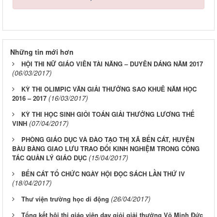
Những tin mới hơn
HỘI THI NỮ GIÁO VIÊN TÀI NĂNG – DUYÊN DÁNG NĂM 2017
(06/03/2017)
KỲ THI OLIMPIC VĂN GIẢI THƯỞNG SAO KHUÊ NĂM HỌC
(16/03/2017)
2016 – 2017
KỲ THI HỌC SINH GIỎI TOÁN GIẢI THƯỞNG LƯƠNG THẾ
(07/04/2017)
VINH
PHÒNG GIÁO DỤC VÀ ĐÀO TẠO THỊ XÃ BẾN CÁT, HUYỆN
BÀU BÀNG GIAO LƯU TRAO ĐỔI KINH NGHIỆM TRONG CÔNG
(15/04/2017)
TÁC QUẢN LÝ GIÁO DỤC
BẾN CÁT TỔ CHỨC NGÀY HỘI ĐỌC SÁCH LẦN THỨ IV
(18/04/2017)
(26/04/2017)
Thư viện trường học di động
Tổng kết hội thi giáo viên dạy giỏi giải thưởng Võ Minh Đức