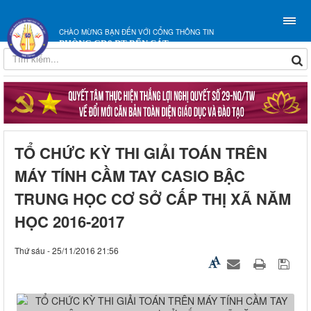
CHÀO MỪNG BẠN ĐẾN VỚI CỔNG THÔNG TIN
PHÒNG GD&ĐT BẾN CÁT
TỔ CHỨC KỲ THI GIẢI TOÁN TRÊN
MÁY TÍNH CẦM TAY CASIO BẬC
TRUNG HỌC CƠ SỞ CẤP THỊ XÃ NĂM
HỌC 2016-2017
Thứ sáu - 25/11/2016 21:56