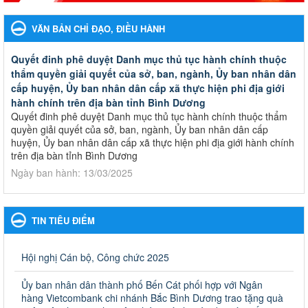
VĂN BẢN CHỈ ĐẠO, ĐIỀU HÀNH
Quyết đinh phê duyệt Danh mục thủ tục hành chính thuộc
thẩm quyền giải quyết của sở, ban, ngành, Ủy ban nhân dân
cấp huyện, Ủy ban nhân dân cấp xã thực hiện phi địa giới
hành chính trên địa bàn tỉnh Bình Dương
Quyết đinh phê duyệt Danh mục thủ tục hành chính thuộc thẩm
quyền giải quyết của sở, ban, ngành, Ủy ban nhân dân cấp
huyện, Ủy ban nhân dân cấp xã thực hiện phi địa giới hành chính
trên địa bàn tỉnh Bình Dương
Ngày ban hành: 13/03/2025
Kế hoạch Phổ biến, giáo dục pháp luật năm 2025 của ngành
Giáo dục và Đào tạo thành phố Bến Cát
TIN TIÊU ĐIỂM
Kế hoạch Phổ biến, giáo dục pháp luật năm 2025 của ngành
Giáo dục và Đào tạo thành phố Bến Cát
Ngày ban hành: 28/02/2025
Hội nghị Cán bộ, Công chức 2025
Quyết định công bố thủ tục hành chính bị bãi bỏ trong lĩnh
Ủy ban nhân dân thành phố Bến Cát phối hợp với Ngân
vực giáo dục đào tạo thuộc hệ giáo dục quốc dân và cơ sở
hàng Vietcombank chi nhánh Bắc Bình Dương trao tặng quà