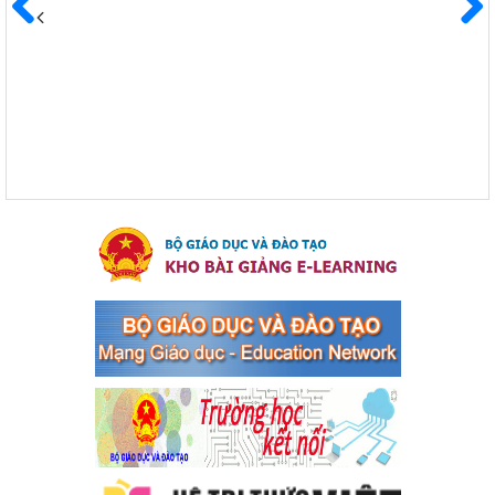
Kế hoạch Triển khai công tác tuyên truyền, đảm bảo trật tự,
an toàn giao thông năm 2024 tại các cơ sở giáo dục trên địa
Trước
Sau
bàn thị xã Bến Cát
Kế hoạch Triển khai công tác tuyên truyền, đảm bảo trật tự, an
toàn giao thông năm 2024 tại các cơ sở giáo dục trên địa bàn thị
xã Bến Cát
Ngày ban hành: 04/03/2024
Kế hoạch thực hiện Chỉ thị số 16/CT-TTg ngày 27/05/2023
của Thủ tướng Chính phủ về tăng cường phòng ngừa, đấu
tranh tội phạm, vi phạm pháp luật liên quan đến hoạt động
tổ chức đánh bạc và đánh bạc
Kế hoạch thực hiện Chỉ thị số 16/CT-TTg ngày 27/05/2023 của
Thủ tướng Chính phủ về tăng cường phòng ngừa, đấu tranh tội
phạm, vi phạm pháp luật liên quan đến hoạt động tổ chức đánh
bạc và đánh bạc
Ngày ban hành: 04/03/2024
Kế hoạch Tổ chức Hội trại truyền thống học sinh thị xã Bến
Cát Lần thứ VIII, năm học 2023-2024
Kế hoạch Tổ chức Hội trại truyền thống học sinh thị xã Bến Cát
Lần thứ VIII, năm học 2023-2024