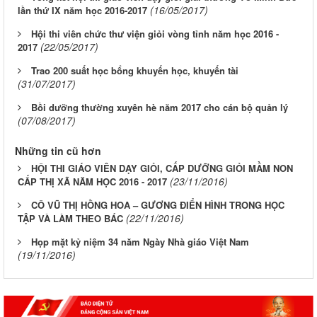
(16/05/2017)
lần thứ IX năm học 2016-2017
Hội thi viên chức thư viện giỏi vòng tỉnh năm học 2016 -
(22/05/2017)
2017
Trao 200 suất học bổng khuyến học, khuyến tài
(31/07/2017)
Bồi dưỡng thường xuyên hè năm 2017 cho cán bộ quản lý
(07/08/2017)
Những tin cũ hơn
HỘI THI GIÁO VIÊN DẠY GIỎI, CẤP DƯỠNG GIỎI MẦM NON
(23/11/2016)
CẤP THỊ XÃ NĂM HỌC 2016 - 2017
CÔ VŨ THỊ HỒNG HOA – GƯƠNG ĐIỂN HÌNH TRONG HỌC
(22/11/2016)
TẬP VÀ LÀM THEO BÁC
Họp mặt kỷ niệm 34 năm Ngày Nhà giáo Việt Nam
(19/11/2016)