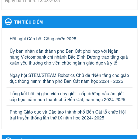
Ngày ban hành: 13/03/2025
Kế hoạch Phổ biến, giáo dục pháp luật năm 2025 của ngành
Giáo dục và Đào tạo thành phố Bến Cát
TIN TIÊU ĐIỂM
Kế hoạch Phổ biến, giáo dục pháp luật năm 2025 của ngành
Giáo dục và Đào tạo thành phố Bến Cát
Ngày ban hành: 28/02/2025
Hội nghị Cán bộ, Công chức 2025
Quyết định công bố thủ tục hành chính bị bãi bỏ trong lĩnh
Ủy ban nhân dân thành phố Bến Cát phối hợp với Ngân
vực giáo dục đào tạo thuộc hệ giáo dục quốc dân và cơ sở
hàng Vietcombank chi nhánh Bắc Bình Dương trao tặng quà
giáo dục khác thuộc thẩm quyền giải quyết của Sở Giáo dục
xuân yêu thương cho viên chức ngành giáo dục và y tế
và Đào tạo, Ủy ban nhân dân cấp huyện
Ngày hội STEM/STEAM Robotics Chủ đề “Nền tảng cho giáo
Quyết định công bố thủ tục hành chính bị bãi bỏ trong lĩnh vực
dục thông minh” thành phố Bến Cát năm học 2024 - 2025
giáo dục đào tạo thuộc hệ giáo dục quốc dân và cơ sở giáo dục
khác thuộc thẩm quyền giải quyết của Sở Giáo dục và Đào tạo,
Ủy ban nhân dân cấp huyện
Tổng kết hội thị giáo viên dạy giỏi - cấp dưỡng nấu ăn giỏi
cấp học mầm non thành phố Bến Cát, năm học 2024-2025
Ngày ban hành: 30/09/2024
Phòng Giáo dục và Đào tạo thành phố Bến Cát tổ chức Hội
Hướng dẫn thực hiện nhiệm vụ giáo dục tiểu học năm học
trại truyền thống lần thứ IX năm học 2024- 2025
2024-2025
Hướng dẫn thực hiện nhiệm vụ giáo dục tiểu học năm học 2024-
2025
Ngày ban hành: 26/09/2024