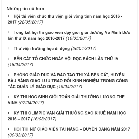
Những tin cũ hơn
Hội thi viên chức thư viện giỏi vòng tỉnh năm học 2016 -
(22/05/2017)
2017
Tổng kết hội thi giáo viên dạy giỏi giải thưởng Võ Minh Đức
(16/05/2017)
lần thứ IX năm học 2016-2017
(26/04/2017)
Thư viện trường học di động
BẾN CÁT TỔ CHỨC NGÀY HỘI ĐỌC SÁCH LẦN THỨ IV
(18/04/2017)
PHÒNG GIÁO DỤC VÀ ĐÀO TẠO THỊ XÃ BẾN CÁT, HUYỆN
BÀU BÀNG GIAO LƯU TRAO ĐỔI KINH NGHIỆM TRONG CÔNG
(15/04/2017)
TÁC QUẢN LÝ GIÁO DỤC
KỲ THI HỌC SINH GIỎI TOÁN GIẢI THƯỞNG LƯƠNG THẾ
(07/04/2017)
VINH
KỲ THI OLIMPIC VĂN GIẢI THƯỞNG SAO KHUÊ NĂM HỌC
(16/03/2017)
2016 – 2017
HỘI THI NỮ GIÁO VIÊN TÀI NĂNG – DUYÊN DÁNG NĂM 2017
(06/03/2017)