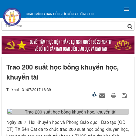
CHÀO MỪNG BẠN ĐẾN VỚI CỔNG THÔNG TIN
PHÒNG GD&ĐT BẾN CÁT
Trao 200 suất học bổng khuyến học,
khuyến tài
Thứ hai - 31/07/2017 16:39
Ngày 28-7, Hội Khuyến học và Phòng Giáo dục - Đào tạo (GD-
ĐT) TX.Bến Cát đã tổ chức trao 200 suất học bổng khuyến học,