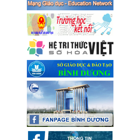
Thủ tướng Chính phủ về tăng cường phòng ngừa, đấu tranh tội
phạm, vi phạm pháp luật liên quan đến hoạt động tổ chức đánh
bạc và đánh bạc
Ngày ban hành: 04/03/2024
Kế hoạch Tổ chức Hội trại truyền thống học sinh thị xã Bến
Cát Lần thứ VIII, năm học 2023-2024
Kế hoạch Tổ chức Hội trại truyền thống học sinh thị xã Bến Cát
Lần thứ VIII, năm học 2023-2024
Ngày ban hành: 28/12/2023
Phối hợp rà soát nhu cầu tiêm vắc xin phòng Covid 19
Phối hợp rà soát nhu cầu tiêm vắc xin phòng Covid 19
Ngày ban hành: 22/11/2023
Phát động, triển khai Cuộc thi " An toàn giao thông cho nụ
cười ngày mai" dành cho học sinh và giáo viên trung học
năm học 2023-2024
Phát động, triển khai Cuộc thi " An toàn giao thông cho nụ cười
ngày mai" dành cho học sinh và giáo viên trung học năm học
2023-2024
Ngày ban hành: 22/11/2023