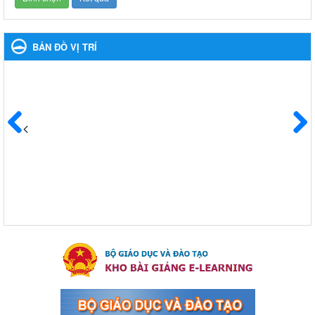
Giáo dục và Đào tạo thị xã Bến Cát
Ngày ban hành: 08/03/2024
BẢN ĐỒ VỊ TRÍ
Hưởng ứng cuộc thi trực tuyến "Tìm hiểu Nghị quyết Trung
ương 8 Khoá XIII"
Hưởng ứng cuộc thi trực tuyến "Tìm hiểu Nghị quyết Trung ương
8 Khoá XIII"
Ngày ban hành: 04/03/2024
Kế hoạch Triển khai công tác tuyên truyền, đảm bảo trật tự,
Trước
Sau
an toàn giao thông năm 2024 tại các cơ sở giáo dục trên địa
bàn thị xã Bến Cát
Kế hoạch Triển khai công tác tuyên truyền, đảm bảo trật tự, an
toàn giao thông năm 2024 tại các cơ sở giáo dục trên địa bàn thị
xã Bến Cát
Ngày ban hành: 04/03/2024
Kế hoạch thực hiện Chỉ thị số 16/CT-TTg ngày 27/05/2023
của Thủ tướng Chính phủ về tăng cường phòng ngừa, đấu
tranh tội phạm, vi phạm pháp luật liên quan đến hoạt động
tổ chức đánh bạc và đánh bạc
Kế hoạch thực hiện Chỉ thị số 16/CT-TTg ngày 27/05/2023 của