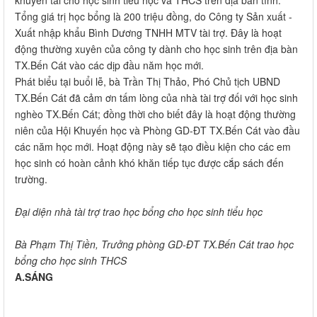
khuyến tài cho học sinh tiểu học và THCS trên địa bàn tỉnh.
Tổng giá trị học bổng là 200 triệu đồng, do Công ty Sản xuất -
Xuất nhập khẩu Bình Dương TNHH MTV tài trợ. Đây là hoạt
động thường xuyên của công ty dành cho học sinh trên địa bàn
TX.Bến Cát vào các dịp đầu năm học mới.
Phát biểu tại buổi lễ, bà Trần Thị Thảo, Phó Chủ tịch UBND
TX.Bến Cát đã cảm ơn tấm lòng của nhà tài trợ đối với học sinh
nghèo TX.Bến Cát; đồng thời cho biết đây là hoạt động thường
niên của Hội Khuyến học và Phòng GD-ĐT TX.Bến Cát vào đầu
các năm học mới. Hoạt động này sẽ tạo điều kiện cho các em
học sinh có hoàn cảnh khó khăn tiếp tục được cắp sách đến
trường.
Đại diện nhà tài trợ trao học bổng cho học sinh tiểu học
Bà Phạm Thị Tiền, Trưởng phòng GD-ĐT TX.Bến Cát trao học
bổng cho học sinh THCS
A.SÁNG