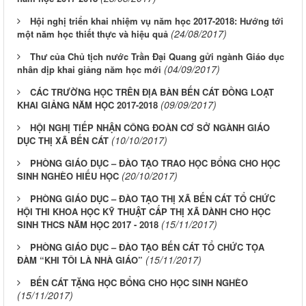
Hội nghị triển khai nhiệm vụ năm học 2017-2018: Hướng tới
(24/08/2017)
một năm học thiết thực và hiệu quả
Thư của Chủ tịch nước Trần Đại Quang gửi ngành Giáo dục
(04/09/2017)
nhân dịp khai giảng năm học mới
CÁC TRƯỜNG HỌC TRÊN ĐỊA BÀN BẾN CÁT ĐỒNG LOẠT
(09/09/2017)
KHAI GIẢNG NĂM HỌC 2017-2018
HỘI NGHỊ TIẾP NHẬN CÔNG ĐOÀN CƠ SỞ NGÀNH GIÁO
(10/10/2017)
DỤC THỊ XÃ BẾN CÁT
PHÒNG GIÁO DỤC – ĐÀO TẠO TRAO HỌC BỔNG CHO HỌC
(20/10/2017)
SINH NGHÈO HIẾU HỌC
PHÒNG GIÁO DỤC – ĐÀO TẠO THỊ XÃ BẾN CÁT TỔ CHỨC
HỘI THI KHOA HỌC KỸ THUẬT CẤP THỊ XÃ DÀNH CHO HỌC
(15/11/2017)
SINH THCS NĂM HỌC 2017 - 2018
PHÒNG GIÁO DỤC – ĐÀO TẠO BẾN CÁT TỔ CHỨC TỌA
(15/11/2017)
ĐÀM “KHI TÔI LÀ NHÀ GIÁO”
BẾN CÁT TẶNG HỌC BỔNG CHO HỌC SINH NGHÈO
(15/11/2017)