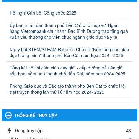
Giáo dục và Đào tạo thành phố Bến Cát
Ngày ban hành: 28/02/2025
Hội nghị Cán bộ, Công chức 2025
Quyết định công bố thủ tục hành chính bị bãi bỏ trong lĩnh
Ủy ban nhân dân thành phố Bến Cát phối hợp với Ngân
vực giáo dục đào tạo thuộc hệ giáo dục quốc dân và cơ sở
hàng Vietcombank chi nhánh Bắc Bình Dương trao tặng quà
giáo dục khác thuộc thẩm quyền giải quyết của Sở Giáo dục
xuân yêu thương cho viên chức ngành giáo dục và y tế
và Đào tạo, Ủy ban nhân dân cấp huyện
Ngày hội STEM/STEAM Robotics Chủ đề “Nền tảng cho giáo
Quyết định công bố thủ tục hành chính bị bãi bỏ trong lĩnh vực
dục thông minh” thành phố Bến Cát năm học 2024 - 2025
giáo dục đào tạo thuộc hệ giáo dục quốc dân và cơ sở giáo dục
khác thuộc thẩm quyền giải quyết của Sở Giáo dục và Đào tạo,
Ủy ban nhân dân cấp huyện
Tổng kết hội thị giáo viên dạy giỏi - cấp dưỡng nấu ăn giỏi
cấp học mầm non thành phố Bến Cát, năm học 2024-2025
Ngày ban hành: 30/09/2024
Phòng Giáo dục và Đào tạo thành phố Bến Cát tổ chức Hội
Hướng dẫn thực hiện nhiệm vụ giáo dục tiểu học năm học
trại truyền thống lần thứ IX năm học 2024- 2025
2024-2025
Hướng dẫn thực hiện nhiệm vụ giáo dục tiểu học năm học 2024-
2025
Ngày ban hành: 26/09/2024
THỐNG KÊ TRUY CẬP
Tổ chức các hoạt động hè cho học sinh năm 2024
Đang truy cập
43
Tổ chức các hoạt động hè cho học sinh năm 2024
Ngày ban hành: 24/05/2024