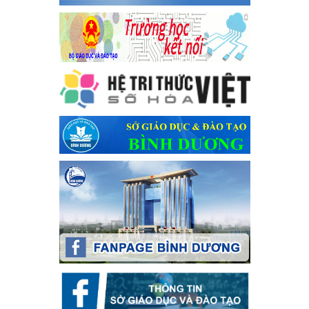
Kế hoạch Tổ chức Hội trại truyền thống học sinh thị xã Bến
Cát Lần thứ VIII, năm học 2023-2024
Kế hoạch Tổ chức Hội trại truyền thống học sinh thị xã Bến Cát
Lần thứ VIII, năm học 2023-2024
Ngày ban hành: 28/12/2023
Phối hợp rà soát nhu cầu tiêm vắc xin phòng Covid 19
Phối hợp rà soát nhu cầu tiêm vắc xin phòng Covid 19
Ngày ban hành: 22/11/2023
Phát động, triển khai Cuộc thi " An toàn giao thông cho nụ
cười ngày mai" dành cho học sinh và giáo viên trung học
năm học 2023-2024
Phát động, triển khai Cuộc thi " An toàn giao thông cho nụ cười
ngày mai" dành cho học sinh và giáo viên trung học năm học
2023-2024
Ngày ban hành: 22/11/2023
Nhắc nhỡ thực hiện thanh toán không dùng tiền mặt các
khoản thu trong nhà trường năm học 2023-2024 và các năm
tiếp theo