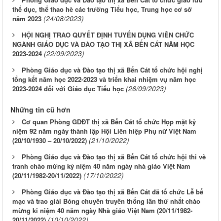
thể dục, thể thao hè các trường Tiểu học, Trung học cơ sở
(24/08/2023)
năm 2023
HỘI NGHỊ TRAO QUYẾT ĐỊNH TUYỂN DỤNG VIÊN CHỨC
NGÀNH GIÁO DỤC VÀ ĐÀO TẠO THỊ XÃ BẾN CÁT NĂM HỌC
(22/09/2023)
2023-2024
Phòng Giáo dục và Đào tạo thị xã Bến Cát tổ chức hội nghị
tổng kết năm học 2022-2023 và triển khai nhiệm vụ năm học
(26/09/2023)
2023-2024 đối với Giáo dục Tiểu học
Những tin cũ hơn
Cơ quan Phòng GDĐT thị xã Bến Cát tổ chức Họp mặt kỷ
niệm 92 năm ngày thành lập Hội Liên hiệp Phụ nữ Việt Nam
(21/10/2022)
(20/10/1930 – 20/10/2022)
Phòng Giáo dục và Đào tạo thị xã Bến Cát tổ chức hội thi vẽ
tranh chào mừng kỷ niệm 40 năm ngày nhà giáo Việt Nam
(17/10/2022)
(20/11/1982-20/11/2022)
Phòng Giáo dục và Đào tạo thị xã Bến Cát đã tổ chức Lễ bế
mạc và trao giải Bóng chuyền truyền thống lần thứ nhất chào
mừng kỉ niệm 40 năm ngày Nhà giáo Việt Nam (20/11/1982-
(10/10/2022)
20/11/2022)