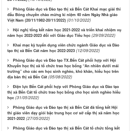
Phòng Giáo dục và Đào tạo thị xã Bến Cát Khai mạc giải thi
đấu Bóng chuyền chào mừng kỉ niệm 40 năm Ngày Nhà giáo
(01/10/2022)
Việt Nam (20/11/1982-20/11/2022)
Hội nghị tổng kết năm học 2021-2022 và triển khai nhiệm vụ
(29/09/2022)
năm học 2022-2023 đối với Giáo dục Tiểu học
Khai mạc kỳ tuyển dụng viên chức ngành Giáo dục và Đào
(12/09/2022)
tạo thị xã Bến Cát năm học 2022-2023
Phòng Giáo dục và Đào tạo TX.Bến Cát phối hợp với Hội
Khuyến học thị xã tổ chức trao học bổng “An nhiên dưới mái
trường” cho các em học sinh nghèo, khó khăn, hiếu học trên
(05/08/2022)
địa bàn thị xã Bến Cát
Điện lực Bến Cát phối hợp với Phòng Giáo dục và Đào tạo
thị xã Bến Cát tổ chức trao học bổng cho học sinh nghèo hiếu
(31/05/2022)
học
Phòng Giáo dục và Đào tạo thị xã Bến Cát đã tổng kết Hội
thi giáo viên dạy giỏi bậc trung học cơ sở cấp thị xã năm học
(27/05/2022)
2021-2022
Phòng Giáo dục và Đào tạo thị xã Bến Cát tổ chức tổng kết