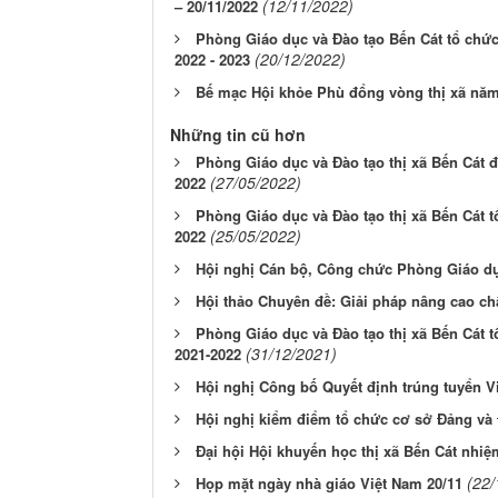
(12/11/2022)
– 20/11/2022
Phòng Giáo dục và Đào tạo Bến Cát tổ chức
(20/12/2022)
2022 - 2023
Bế mạc Hội khỏe Phù đổng vòng thị xã năm
Những tin cũ hơn
Phòng Giáo dục và Đào tạo thị xã Bến Cát đã
(27/05/2022)
2022
Phòng Giáo dục và Đào tạo thị xã Bến Cát tổ
(25/05/2022)
2022
Hội nghị Cán bộ, Công chức Phòng Giáo dục
Hội thảo Chuyên đề: Giải pháp nâng cao ch
Phòng Giáo dục và Đào tạo thị xã Bến Cát 
(31/12/2021)
2021-2022
Hội nghị Công bố Quyết định trúng tuyển 
Hội nghị kiểm điểm tổ chức cơ sở Đảng và
Đại hội Hội khuyến học thị xã Bến Cát nhiệ
(22/
Họp mặt ngày nhà giáo Việt Nam 20/11