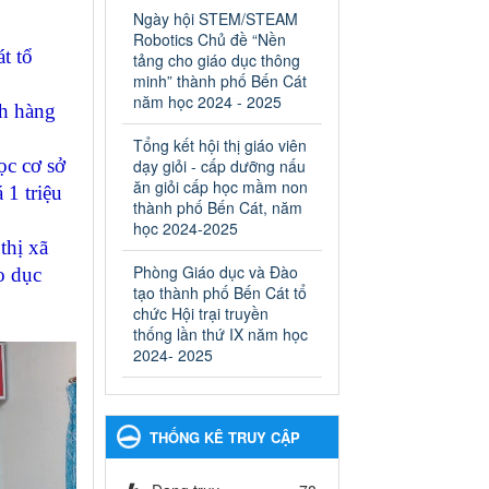
ngành Giáo dục và Đào tạo
Ngày hội STEM/STEAM
thành phố Bến Cát
Robotics Chủ đề “Nền
Ngày ban hành: 28/02/2025
t tổ
tảng cho giáo dục thông
minh” thành phố Bến Cát
Quyết định công bố thủ tục
năm học 2024 - 2025
ch hàng
hành chính bị bãi bỏ trong
lĩnh vực giáo dục đào tạo
Tổng kết hội thị giáo viên
thuộc hệ giáo dục quốc
ọc cơ sở
dạy giỏi - cấp dưỡng nấu
dân và cơ sở giáo dục khác
ăn giỏi cấp học mầm non
 1 triệu
thuộc thẩm quyền giải
thành phố Bến Cát, năm
quyết của Sở Giáo dục và
học 2024-2025
thị xã
Đào tạo, Ủy ban nhân dân
Phòng Giáo dục và Đào
cấp huyện
o dục
tạo thành phố Bến Cát tổ
Quyết định công bố thủ tục
chức Hội trại truyền
hành chính bị bãi bỏ trong lĩnh
thống lần thứ IX năm học
vực giáo dục đào tạo thuộc hệ
2024- 2025
giáo dục quốc dân và cơ sở
giáo dục khác thuộc thẩm
quyền giải quyết của Sở Giáo
dục và Đào tạo, Ủy ban nhân
THỐNG KÊ TRUY CẬP
dân cấp huyện
Ngày ban hành: 30/09/2024