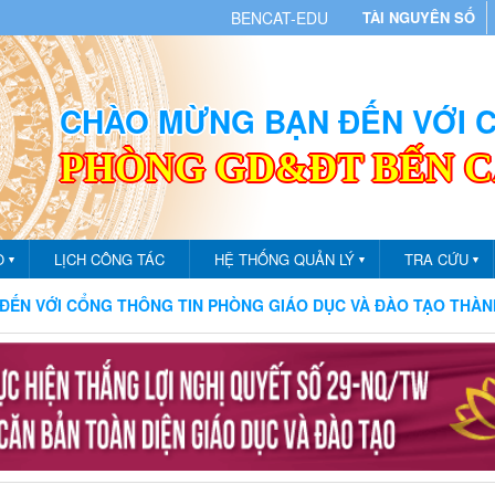
BENCAT-EDU
TÀI NGUYÊN SỐ
CHÀO MỪNG BẠN ĐẾN VỚI
PHÒNG GD&ĐT BẾN 
O
LỊCH CÔNG TÁC
HỆ THỐNG QUẢN LÝ
TRA CỨU
▼
▼
▼
THÔNG TIN PHÒNG GIÁO DỤC VÀ ĐÀO TẠO THÀNH PHỐ BẾN CÁ