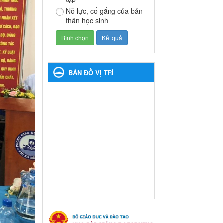
Thông báo về việc treo
Nỗ lực, cố gắng của bản
Quốc kỳ và nghỉ lễ kỉ niệm
thân học sinh
49 năm ngày Giải phóng
hoàn toàn miền năm -
thống nhất đất nước
(30/4/1975-30/4/2024) và
Quốc tế lao động 01/5
BẢN ĐỒ VỊ TRÍ
Thông báo về việc treo Quốc
kỳ và nghỉ lễ kỉ niệm 49 năm
ngày Giải phóng hoàn toàn
miền năm - thống nhất đất
nước (30/4/1975-30/4/2024)
và Quốc tế lao động 01/5
Ngày ban hành: 24/04/2024
Kế hoạch phổ biến. giáo
dục pháp luật năm 2024 của
ngành Giáo dục và Đào tạo
thị xã Bến Cát
Kế hoạch phổ biến. giáo dục
pháp luật năm 2024 của
ngành Giáo dục và Đào tạo thị