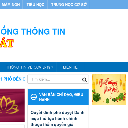
MẦM NON
TIỂU HỌC
TRUNG HỌC CƠ SỞ
 CỔNG THÔNG TIN
CÁT
THÔNG TIN VỀ COVID-19
LIÊN HỆ
▼
T
CHÀO MỪNG BẠN ĐẾN VỚI CỔNG THÔNG TIN PHÒNG GIÁ
VĂN BẢN CHỈ ĐẠO, ĐIỀU
HÀNH
Quyết đinh phê duyệt Danh
mục thủ tục hành chính
thuộc thẩm quyền giải