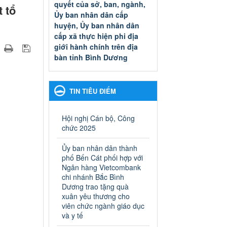
quyết của sở, ban, ngành,
 tổ
Ủy ban nhân dân cấp
huyện, Ủy ban nhân dân
cấp xã thực hiện phi địa
giới hành chính trên địa
bàn tỉnh Bình Dương
Quyết đinh phê duyệt Danh
mục thủ tục hành chính thuộc
thẩm quyền giải quyết của sở,
TIN TIÊU ĐIỂM
ban, ngành, Ủy ban nhân dân
cấp huyện, Ủy ban nhân dân
cấp xã thực hiện phi địa giới
Hội nghị Cán bộ, Công
hành chính trên địa bàn tỉnh
chức 2025
Bình Dương
Ngày ban hành: 13/03/2025
Ủy ban nhân dân thành
phố Bến Cát phối hợp với
Kế hoạch Phổ biến, giáo
Ngân hàng Vietcombank
dục pháp luật năm 2025 của
chi nhánh Bắc Bình
Dương trao tặng quà
ngành Giáo dục và Đào tạo
xuân yêu thương cho
thành phố Bến Cát
viên chức ngành giáo dục
Kế hoạch Phổ biến, giáo dục
và y tế
pháp luật năm 2025 của