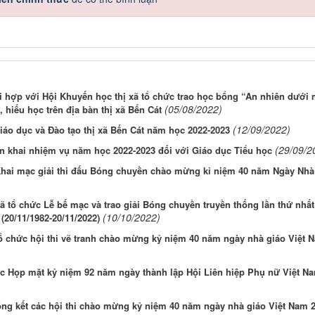
 hợp với Hội Khuyến học thị xã tổ chức trao học bổng “An nhiên dưới 
(05/08/2022)
hiếu học trên địa bàn thị xã Bến Cát
(12/09/2022)
áo dục và Đào tạo thị xã Bến Cát năm học 2022-2023
(29/09/2
ển khai nhiệm vụ năm học 2022-2023 đối với Giáo dục Tiểu học
Khai mạc giải thi đấu Bóng chuyền chào mừng kỉ niệm 40 năm Ngày Nhà 
ã tổ chức Lễ bế mạc và trao giải Bóng chuyền truyền thống lần thứ nhấ
(10/10/2022)
20/11/1982-20/11/2022)
tổ chức hội thi vẽ tranh chào mừng kỷ niệm 40 năm ngày nhà giáo Việt 
c Họp mặt kỷ niệm 92 năm ngày thành lập Hội Liên hiệp Phụ nữ Việt N
tổng kết các hội thi chào mừng kỷ niệm 40 năm ngày nhà giáo Việt Nam 2