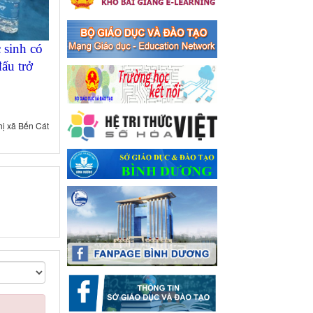
xã Bến Cát
Ngày ban hành: 08/03/2024
 sinh có
Hưởng ứng cuộc thi trực
tuyến "Tìm hiểu Nghị quyết
đấu trở
Trung ương 8 Khoá XIII"
Hưởng ứng cuộc thi trực tuyến
"Tìm hiểu Nghị quyết Trung
ương 8 Khoá XIII"
hị xã Bến Cát
Ngày ban hành: 04/03/2024
Kế hoạch Triển khai công
tác tuyên truyền, đảm bảo
trật tự, an toàn giao thông
năm 2024 tại các cơ sở giáo
dục trên địa bàn thị xã Bến
Cát
Kế hoạch Triển khai công tác
tuyên truyền, đảm bảo trật tự,
an toàn giao thông năm 2024
tại các cơ sở giáo dục trên địa
bàn thị xã Bến Cát