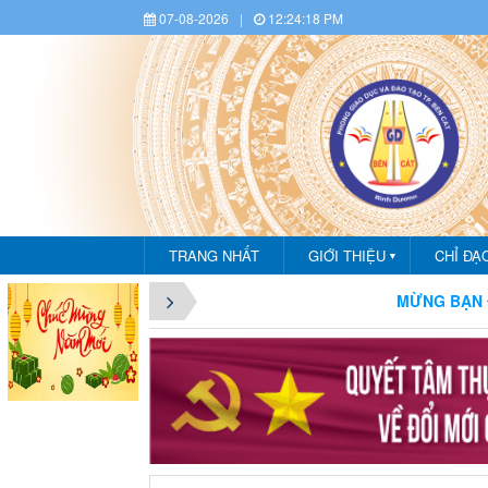
07-08-2026
|
12:24:19 PM
TRANG NHẤT
GIỚI THIỆU
CHỈ ĐẠ
▼
CHÀO MỪNG BẠN ĐẾN VỚI CỔNG 