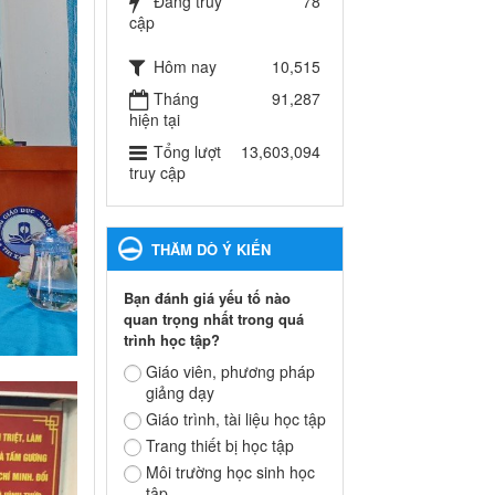
Đang truy
78
Hướng dẫn thực hiện
cập
nhiệm vụ giáo dục tiểu học
năm học 2024-2025
Hôm nay
10,515
Hướng dẫn thực hiện nhiệm
Tháng
91,287
vụ giáo dục tiểu học năm học
hiện tại
2024-2025
Tổng lượt
13,603,094
Ngày ban hành: 26/09/2024
truy cập
Tổ chức các hoạt động hè
cho học sinh năm 2024
Tổ chức các hoạt động hè cho
THĂM DÒ Ý KIẾN
học sinh năm 2024
Ngày ban hành: 24/05/2024
Bạn đánh giá yếu tố nào
quan trọng nhất trong quá
Tổ chức phong trào trồng
trình học tập?
cây xanh trong ngành Giáo
Giáo viên, phương pháp
dục và Đào tạo năm 2024
giảng dạy
Tổ chức phong trào trồng cây
Giáo trình, tài liệu học tập
xanh trong ngành Giáo dục và
Đào tạo năm 2024
Trang thiết bị học tập
Ngày ban hành: 16/05/2024
Môi trường học sinh học
tập