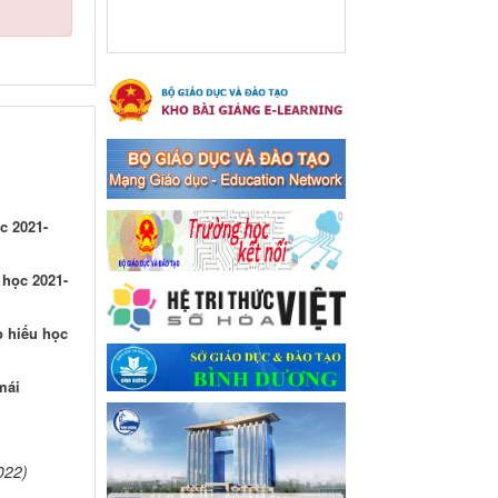
xã Bến Cát
Ngày ban hành: 08/03/2024
Hưởng ứng cuộc thi trực
tuyến "Tìm hiểu Nghị quyết
Trung ương 8 Khoá XIII"
Hưởng ứng cuộc thi trực tuyến
"Tìm hiểu Nghị quyết Trung
ương 8 Khoá XIII"
Ngày ban hành: 04/03/2024
c 2021-
Kế hoạch Triển khai công
 học 2021-
tác tuyên truyền, đảm bảo
trật tự, an toàn giao thông
năm 2024 tại các cơ sở giáo
o hiếu học
dục trên địa bàn thị xã Bến
Cát
mái
Kế hoạch Triển khai công tác
tuyên truyền, đảm bảo trật tự,
an toàn giao thông năm 2024
tại các cơ sở giáo dục trên địa
022)
bàn thị xã Bến Cát