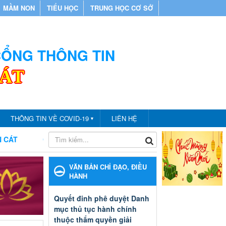
MẦM NON
TIỂU HỌC
TRUNG HỌC CƠ SỞ
 CỔNG THÔNG TIN
CÁT
THÔNG TIN VỀ COVID-19
LIÊN HỆ
▼
CHÀO MỪNG BẠN ĐẾN VỚI CỔNG THÔNG TIN PHÒNG GIÁO DỤC
VĂN BẢN CHỈ ĐẠO, ĐIỀU
HÀNH
Quyết đinh phê duyệt Danh
mục thủ tục hành chính
thuộc thẩm quyền giải