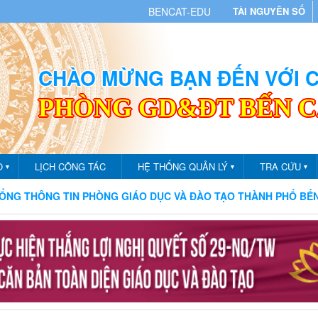
BENCAT-EDU
TÀI NGUYÊN SỐ
CHÀO MỪNG BẠN ĐẾN VỚI
PHÒNG GD&ĐT BẾN 
O
LỊCH CÔNG TÁC
HỆ THỐNG QUẢN LÝ
TRA CỨU
▼
▼
▼
 TIN PHÒNG GIÁO DỤC VÀ ĐÀO TẠO THÀNH PHỐ BẾN CÁT