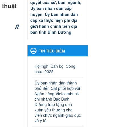
quyết của sở, ban, ngành,
 thuật
Ủy ban nhân dân cấp
huyện, Ủy ban nhân dân
cấp xã thực hiện phi địa
giới hành chính trên địa
bàn tỉnh Bình Dương
Quyết đinh phê duyệt Danh
mục thủ tục hành chính thuộc
thẩm quyền giải quyết của sở,
TIN TIÊU ĐIỂM
ban, ngành, Ủy ban nhân dân
cấp huyện, Ủy ban nhân dân
cấp xã thực hiện phi địa giới
Hội nghị Cán bộ, Công
hành chính trên địa bàn tỉnh
chức 2025
Bình Dương
Ngày ban hành: 13/03/2025
Ủy ban nhân dân thành
phố Bến Cát phối hợp với
Kế hoạch Phổ biến, giáo
Ngân hàng Vietcombank
dục pháp luật năm 2025 của
chi nhánh Bắc Bình
Dương trao tặng quà
ngành Giáo dục và Đào tạo
xuân yêu thương cho
thành phố Bến Cát
viên chức ngành giáo dục
Kế hoạch Phổ biến, giáo dục
và y tế
pháp luật năm 2025 của