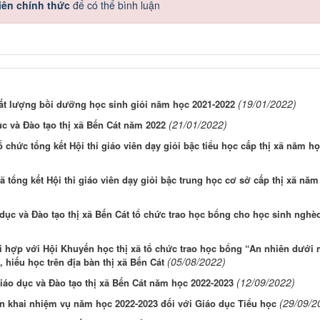
iên chính thức
để có thể bình luận
(19/01/2022)
ất lượng bồi dưỡng học sinh giỏi năm học 2021-2022
(21/01/2022)
 và Đào tạo thị xã Bến Cát năm 2022
 chức tổng kết Hội thi giáo viên dạy giỏi bậc tiểu học cấp thị xã năm họ
 tổng kết Hội thi giáo viên dạy giỏi bậc trung học cơ sở cấp thị xã năm
dục và Đào tạo thị xã Bến Cát tổ chức trao học bổng cho học sinh nghè
 hợp với Hội Khuyến học thị xã tổ chức trao học bổng “An nhiên dưới 
(05/08/2022)
hiếu học trên địa bàn thị xã Bến Cát
(12/09/2022)
áo dục và Đào tạo thị xã Bến Cát năm học 2022-2023
(29/09/2
ển khai nhiệm vụ năm học 2022-2023 đối với Giáo dục Tiểu học