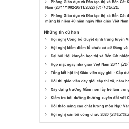
Phòng Giáo dục và Đào tạo thị xã Bến Cát 
(01/10/2022)
Nam (20/11/1982-20/11/2022)
Phòng Giáo dục và Đào tạo thị xã Bến Cát đ
mừng kỉ niệm 40 năm ngày Nhà giáo Việt Nam (
Những tin cũ hơn
Hội nghị Công bố Quyết định trúng tuyển 
Hội nghị kiểm điểm tổ chức cơ sở Đảng và
Đại hội Hội khuyến học thị xã Bến Cát nhiệ
(22/
Họp mặt ngày nhà giáo Việt Nam 20/11
Tổng kết hội thị Giáo viên dạy giỏi - Cấp d
Hội thi giáo viên dạy giỏi cấp thị xã, năm h
Xây dựng trường Mầm non lấy trẻ làm trun
Kiểm tra bồi dưỡng thường xuyên đối với C
Hội thảo nâng cao chất lượng môn Ngữ Văn
(28/02/20
Hội nghị cán bộ công chức 2020