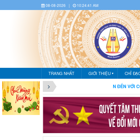
08-08-2026
|
10:24:43 AM
TRANG NHẤT
GIỚI THIỆU
CHỈ ĐẠ
▼
CHÀO MỪNG BẠN ĐẾN VỚI CỔNG THÔNG