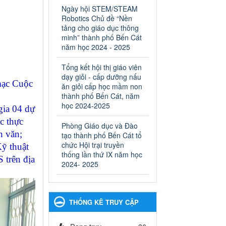
ngành Giáo dục và Đào tạo
Ngày hội STEM/STEAM
thành phố Bến Cát
Robotics Chủ đề “Nền
Ngày ban hành: 28/02/2025
tảng cho giáo dục thông
minh” thành phố Bến Cát
Quyết định công bố thủ tục
năm học 2024 - 2025
hành chính bị bãi bỏ trong
lĩnh vực giáo dục đào tạo
Tổng kết hội thị giáo viên
thuộc hệ giáo dục quốc
dạy giỏi - cấp dưỡng nấu
mạc Cuộc
dân và cơ sở giáo dục khác
ăn giỏi cấp học mầm non
thuộc thẩm quyền giải
thành phố Bến Cát, năm
quyết của Sở Giáo dục và
học 2024-2025
gia 04 dự
Đào tạo, Ủy ban nhân dân
c thực
Phòng Giáo dục và Đào
cấp huyện
n văn;
tạo thành phố Bến Cát tổ
Quyết định công bố thủ tục
chức Hội trại truyền
hành chính bị bãi bỏ trong lĩnh
ỹ thuật
thống lần thứ IX năm học
vực giáo dục đào tạo thuộc hệ
 trên địa
2024- 2025
giáo dục quốc dân và cơ sở
giáo dục khác thuộc thẩm
quyền giải quyết của Sở Giáo
dục và Đào tạo, Ủy ban nhân
THỐNG KÊ TRUY CẬP
dân cấp huyện
Ngày ban hành: 30/09/2024