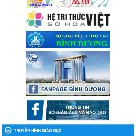
Kế hoạch Tổ chức Hội trại truyền thống học sinh thị xã Bến Cát
Lần thứ VIII, năm học 2023-2024
Ngày ban hành: 28/12/2023
Phối hợp rà soát nhu cầu tiêm vắc xin phòng Covid 19
Phối hợp rà soát nhu cầu tiêm vắc xin phòng Covid 19
Ngày ban hành: 22/11/2023
Phát động, triển khai Cuộc thi " An toàn giao thông cho nụ
cười ngày mai" dành cho học sinh và giáo viên trung học
năm học 2023-2024
Phát động, triển khai Cuộc thi " An toàn giao thông cho nụ cười
ngày mai" dành cho học sinh và giáo viên trung học năm học
2023-2024
Ngày ban hành: 22/11/2023
Nhắc nhỡ thực hiện thanh toán không dùng tiền mặt các
khoản thu trong nhà trường năm học 2023-2024 và các năm
tiếp theo
Nhắc nhỡ thực hiện thanh toán không dùng tiền mặt các khoản
thu trong nhà trường năm học 2023-2024 và các năm tiếp theo
TRUYỀN HÌNH GIÁO DỤC
Ngày ban hành: 27/09/2023