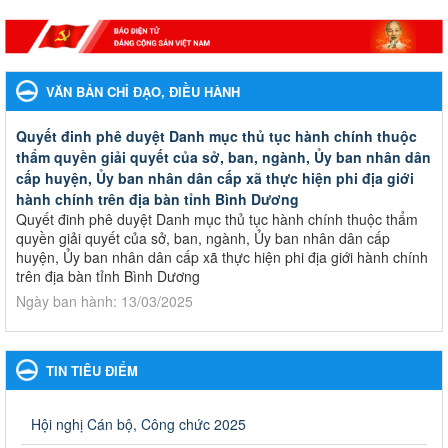
VĂN BẢN CHỈ ĐẠO, ĐIỀU HÀNH
Quyết đinh phê duyệt Danh mục thủ tục hành chính thuộc
thẩm quyền giải quyết của sở, ban, ngành, Ủy ban nhân dân
cấp huyện, Ủy ban nhân dân cấp xã thực hiện phi địa giới
hành chính trên địa bàn tỉnh Bình Dương
Quyết đinh phê duyệt Danh mục thủ tục hành chính thuộc thẩm
quyền giải quyết của sở, ban, ngành, Ủy ban nhân dân cấp
huyện, Ủy ban nhân dân cấp xã thực hiện phi địa giới hành chính
trên địa bàn tỉnh Bình Dương
Ngày ban hành: 13/03/2025
Kế hoạch Phổ biến, giáo dục pháp luật năm 2025 của ngành
Giáo dục và Đào tạo thành phố Bến Cát
TIN TIÊU ĐIỂM
Kế hoạch Phổ biến, giáo dục pháp luật năm 2025 của ngành
Giáo dục và Đào tạo thành phố Bến Cát
Ngày ban hành: 28/02/2025
Hội nghị Cán bộ, Công chức 2025