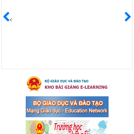
Ngày ban hành: 04/03/2024
Kế hoạch Triển khai công tác tuyên truyền, đảm bảo trật tự,
an toàn giao thông năm 2024 tại các cơ sở giáo dục trên địa
Trước
Sau
bàn thị xã Bến Cát
Kế hoạch Triển khai công tác tuyên truyền, đảm bảo trật tự, an
toàn giao thông năm 2024 tại các cơ sở giáo dục trên địa bàn thị
xã Bến Cát
Ngày ban hành: 04/03/2024
Kế hoạch thực hiện Chỉ thị số 16/CT-TTg ngày 27/05/2023
của Thủ tướng Chính phủ về tăng cường phòng ngừa, đấu
tranh tội phạm, vi phạm pháp luật liên quan đến hoạt động
tổ chức đánh bạc và đánh bạc
Kế hoạch thực hiện Chỉ thị số 16/CT-TTg ngày 27/05/2023 của
Thủ tướng Chính phủ về tăng cường phòng ngừa, đấu tranh tội
phạm, vi phạm pháp luật liên quan đến hoạt động tổ chức đánh
bạc và đánh bạc
Ngày ban hành: 04/03/2024
Kế hoạch Tổ chức Hội trại truyền thống học sinh thị xã Bến
Cát Lần thứ VIII, năm học 2023-2024