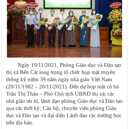
N
gày
19
/11
/2021
, Phòng Giáo dục và Đào tạo
thị xã Bến Cát
long trọng
tổ chức
họp mặt truyền
thống kỷ niệm 39 năm ngày nhà giáo Việt Nam
(20/11/1982 – 20/11/2021)
.
Đến dự họp mặt có bà
Trần Thị Thảo – Phó Chủ tịch UBND thị xã; các
nhà giáo ưu tú, lãnh đạo phòng
Giáo dục và Đào tạo
qua các thời kỳ; Cán bộ, chuyên viên phòng
Giáo
dục và Đào tạo
và đại diện Lãnh đạo các trường học
trên địa bàn.