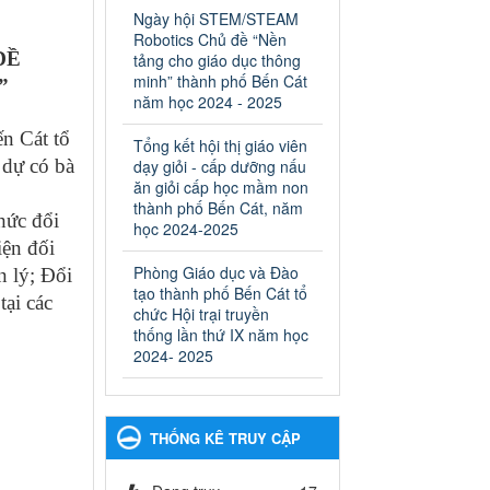
ngành Giáo dục và Đào tạo
Ngày hội STEM/STEAM
thành phố Bến Cát
Robotics Chủ đề “Nền
Ngày ban hành: 28/02/2025
ĐỀ
tảng cho giáo dục thông
minh” thành phố Bến Cát
”
Quyết định công bố thủ tục
năm học 2024 - 2025
hành chính bị bãi bỏ trong
lĩnh vực giáo dục đào tạo
n Cát tổ
Tổng kết hội thị giáo viên
thuộc hệ giáo dục quốc
 dự có bà
dạy giỏi - cấp dưỡng nấu
dân và cơ sở giáo dục khác
ăn giỏi cấp học mầm non
thuộc thẩm quyền giải
thành phố Bến Cát, năm
hức đổi
quyết của Sở Giáo dục và
học 2024-2025
ện đối
Đào tạo, Ủy ban nhân dân
Phòng Giáo dục và Đào
cấp huyện
 lý; Đổi
tạo thành phố Bến Cát tổ
Quyết định công bố thủ tục
tại các
chức Hội trại truyền
hành chính bị bãi bỏ trong lĩnh
thống lần thứ IX năm học
vực giáo dục đào tạo thuộc hệ
2024- 2025
giáo dục quốc dân và cơ sở
giáo dục khác thuộc thẩm
quyền giải quyết của Sở Giáo
dục và Đào tạo, Ủy ban nhân
THỐNG KÊ TRUY CẬP
dân cấp huyện
Ngày ban hành: 30/09/2024