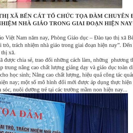
THỊ XÃ BẾN CÁT TỔ CHỨC TỌA ĐÀM CHUYÊN 
NHIỆM NHÀ GIÁO TRONG GIAI ĐOẠN HIỆN NAY
ệt Nam năm nay, Phòng Giáo dục – Đào tạo thị xã Bế
trò, trách nhiệm nhà giáo trong giai đoạn hiện nay”. Đến
thị xã.
được chia sẻ, trao đổi những cách làm, những phương t
trung nâng cao chất lượng giảng dạy và giáo dục toàn di
o học sinh; Nâng cao chất lượng, hiệu quả công tác quản
hiện nay; một số mô hình đổi mới được áp dụng thực hiện 
sóc, nuôi dưỡng trẻ tại các trường mầm non hiện nay...