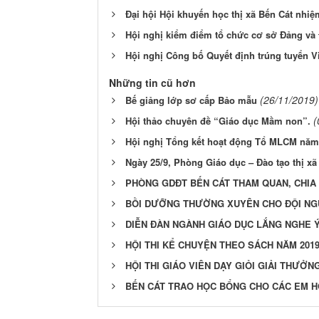
Đại hội Hội khuyến học thị xã Bến Cát nhiệ
Hội nghị kiểm điểm tổ chức cơ sở Đảng và
Hội nghị Công bố Quyết định trúng tuyển 
Những tin cũ hơn
(26/11/2019)
Bế giảng lớp sơ cấp Bảo mẫu
(
Hội thảo chuyên đề “Giáo dục Mầm non”.
Hội nghị Tổng kết hoạt động Tổ MLCM năm 
Ngày 25/9, Phòng Giáo dục – Đào tạo thị x
PHÒNG GDĐT BẾN CÁT THAM QUAN, CHIA 
BỒI DƯỠNG THƯỜNG XUYÊN CHO ĐỘI NGŨ
DIỄN ĐÀN NGÀNH GIÁO DỤC LẮNG NGHE Ý 
HỘI THI KỂ CHUYỆN THEO SÁCH NĂM 201
HỘI THI GIÁO VIÊN DẠY GIỎI GIẢI THƯỞN
BẾN CÁT TRAO HỌC BỔNG CHO CÁC EM H