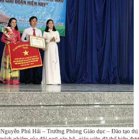
guyễn Phú Hải – Trưởng Phòng Giáo dục – Đào tạo thị 
 trách nhiệm của đội ngũ cán bộ, giáo viên đã thể hiện đư