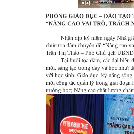
PHÒNG GIÁO DỤC – ĐÀO TẠO 
“NÂNG CAO VAI TRÒ, TRÁCH 
Nhân dịp kỷ niệm ngày Nhà giáo Vi
chức tọa đàm chuyên đề “Nâng cao vai 
Trần Thị Thảo – Phó Chủ tịch UBND 
Tại buổi tọa đàm, các đại biểu đã 
mới, sáng tạo trong dạy và học như: tập 
với học sinh; Giáo dục kỹ năng sống ch
mới công tác quản lý trong giai đoạn 
trường học; Nâng cao chất lượng chăm 