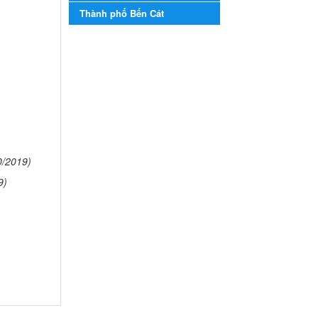
năm học 2023-2024
Thành phố Bến Cát
Kế hoạch Tổ chức Hội trại
truyền thống học sinh thị xã
Bến Cát Lần thứ VIII, năm học
2023-2024
Ngày ban hành: 28/12/2023
Phối hợp rà soát nhu cầu
tiêm vắc xin phòng Covid
19
Phối hợp rà soát nhu cầu tiêm
0/2019)
vắc xin phòng Covid 19
Ngày ban hành: 22/11/2023
9)
Phát động, triển khai Cuộc
thi " An toàn giao thông
cho nụ cười ngày mai"
dành cho học sinh và giáo
viên trung học năm học
2023-2024
Phát động, triển khai Cuộc thi
" An toàn giao thông cho nụ