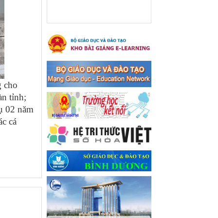
xã Bến Cát
Ngày ban hành: 08/03/2024
Hưởng ứng cuộc thi trực
tuyến "Tìm hiểu Nghị quyết
Trung ương 8 Khoá XIII"
Hưởng ứng cuộc thi trực tuyến
"Tìm hiểu Nghị quyết Trung
ương 8 Khoá XIII"
g cho
Ngày ban hành: 04/03/2024
n tỉnh;
vụ 02 năm
Kế hoạch Triển khai công
ác cá
tác tuyên truyền, đảm bảo
trật tự, an toàn giao thông
năm 2024 tại các cơ sở giáo
dục trên địa bàn thị xã Bến
Cát
Kế hoạch Triển khai công tác
tuyên truyền, đảm bảo trật tự,
an toàn giao thông năm 2024
tại các cơ sở giáo dục trên địa
bàn thị xã Bến Cát