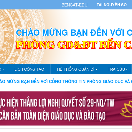
BENCAT-EDU
TÀI NGUYÊN SỐ
CHÀO MỪNG BẠN ĐẾN VỚI
PHÒNG GD&ĐT BẾN 
O
LỊCH CÔNG TÁC
HỆ THỐNG QUẢN LÝ
TRA CỨU
▼
▼
▼
 ĐẾN VỚI CỔNG THÔNG TIN PHÒNG GIÁO DỤC VÀ ĐÀO TẠO TH