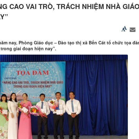
G CAO VAI TRÒ, TRÁCH NHIỆM NHÀ GIÁ
AY”
năm nay, Phòng Giáo dục – Đào tạo thị xã Bến Cát tổ chức tọa đ
 trong giai đoạn hiện nay”.