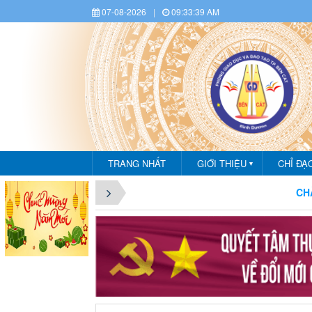
07-08-2026
|
09:33:40 AM
TRANG NHẤT
GIỚI THIỆU
CHỈ ĐẠ
▼
CHÀO MỪNG BẠN