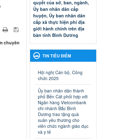
quyết của sở, ban, ngành,
O
Ủy ban nhân dân cấp
huyện, Ủy ban nhân dân
cấp xã thực hiện phi địa
giới hành chính trên địa
bàn tỉnh Bình Dương
Quyết đinh phê duyệt Danh
àm chuyên
mục thủ tục hành chính thuộc
thẩm quyền giải quyết của sở,
TIN TIÊU ĐIỂM
ban, ngành, Ủy ban nhân dân
cấp huyện, Ủy ban nhân dân
cấp xã thực hiện phi địa giới
Hội nghị Cán bộ, Công
hành chính trên địa bàn tỉnh
chức 2025
Bình Dương
Ngày ban hành: 13/03/2025
Ủy ban nhân dân thành
phố Bến Cát phối hợp với
Kế hoạch Phổ biến, giáo
Ngân hàng Vietcombank
dục pháp luật năm 2025 của
chi nhánh Bắc Bình
Dương trao tặng quà
ngành Giáo dục và Đào tạo
xuân yêu thương cho
thành phố Bến Cát
viên chức ngành giáo dục
Kế hoạch Phổ biến, giáo dục
và y tế
pháp luật năm 2025 của