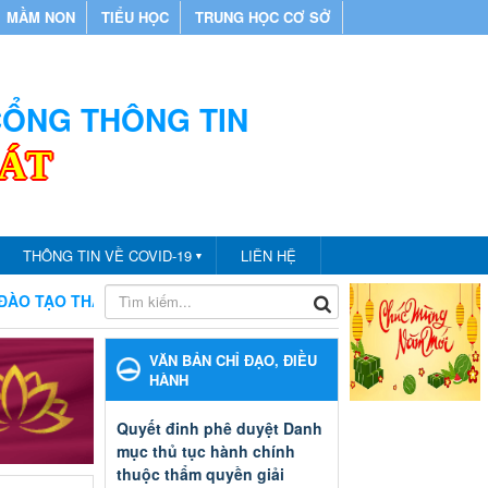
MẦM NON
TIỂU HỌC
TRUNG HỌC CƠ SỞ
 CỔNG THÔNG TIN
CÁT
THÔNG TIN VỀ COVID-19
LIÊN HỆ
▼
ÀNH PHỐ BẾN CÁT
CHÀO MỪNG BẠN ĐẾN VỚI CỔNG THÔNG
VĂN BẢN CHỈ ĐẠO, ĐIỀU
HÀNH
Quyết đinh phê duyệt Danh
mục thủ tục hành chính
thuộc thẩm quyền giải