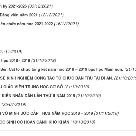
(03/12/2021)
m kỳ 2021-2026
(12/12/2021)
 Đảng viên năm 2021
(16/12/2021)
Viên chức năm học 2021-2022
01/11/2019)
(31/10/2019)
học 2018 - 2019
(21/1
ã Bến Cát tổ chức tổng kết năm học 2018 – 2019 bậc học Mầm non.
(21/10/201
SẺ KINH NGHIỆM CÔNG TÁC TỔ CHỨC BÁN TRÚ TẠI DĨ AN.
(21/10/2019)
 GIÁO VIÊN TRUNG HỌC CƠ SỞ
(21/10/2019)
KIẾN NHÂN DÂN LẦN THỨ II NĂM 2019
(25/07/2019)
9
(01/11/2018)
G VÕ MINH ĐỨC CẤP THCS NĂM HỌC 2018 – 2019
(18/10/2018)
ỌC SINH CÓ HOÀN CẢNH KHÓ KHĂN