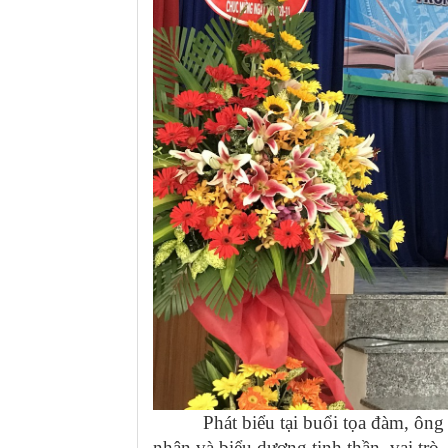
Phát biểu tại buổi tọa đàm, ông N
nhận và biểu dương tinh thần, vai trò,