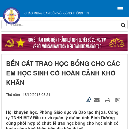
CHÀO MỪNG BẠN ĐẾN VỚI CỔNG THÔNG TIN
PHÒNG GD&ĐT BẾN CÁT
BẾN CÁT TRAO HỌC BỔNG CHO CÁC
EM HỌC SINH CÓ HOÀN CẢNH KHÓ
KHĂN
Thứ năm - 18/10/2018 08:21
Hội khuyến học, Phòng Giáo dục và Đào tạo thị xã, Công
ty TNHH MTV Đầu tư và quản lý dự án tỉnh Bình Dương
cùng phối hợp tổ chức lễ trao học bổng cho học sinh có
hoàn cảnh khó khăn trên địa bàn thị xã