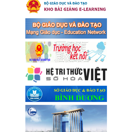
tổ chức đánh bạc và đánh bạc
Kế hoạch thực hiện Chỉ thị số 16/CT-TTg ngày 27/05/2023 của
Thủ tướng Chính phủ về tăng cường phòng ngừa, đấu tranh tội
phạm, vi phạm pháp luật liên quan đến hoạt động tổ chức đánh
bạc và đánh bạc
Ngày ban hành: 04/03/2024
Kế hoạch Tổ chức Hội trại truyền thống học sinh thị xã Bến
Cát Lần thứ VIII, năm học 2023-2024
Kế hoạch Tổ chức Hội trại truyền thống học sinh thị xã Bến Cát
Lần thứ VIII, năm học 2023-2024
Ngày ban hành: 28/12/2023
Phối hợp rà soát nhu cầu tiêm vắc xin phòng Covid 19
Phối hợp rà soát nhu cầu tiêm vắc xin phòng Covid 19
Ngày ban hành: 22/11/2023
Phát động, triển khai Cuộc thi " An toàn giao thông cho nụ
cười ngày mai" dành cho học sinh và giáo viên trung học
năm học 2023-2024
Phát động, triển khai Cuộc thi " An toàn giao thông cho nụ cười
ngày mai" dành cho học sinh và giáo viên trung học năm học