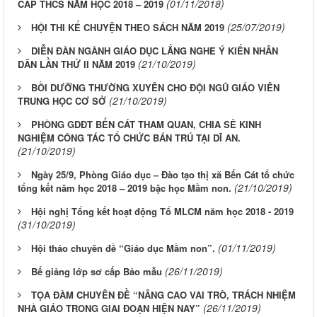
(01/11/2018)
CẤP THCS NĂM HỌC 2018 – 2019
(25/07/2019)
HỘI THI KỂ CHUYỆN THEO SÁCH NĂM 2019
DIỄN ĐÀN NGÀNH GIÁO DỤC LẮNG NGHE Ý KIẾN NHÂN
(21/10/2019)
DÂN LẦN THỨ II NĂM 2019
BỒI DƯỠNG THƯỜNG XUYÊN CHO ĐỘI NGŨ GIÁO VIÊN
(21/10/2019)
TRUNG HỌC CƠ SỞ
PHÒNG GDĐT BẾN CÁT THAM QUAN, CHIA SẺ KINH
NGHIỆM CÔNG TÁC TỔ CHỨC BÁN TRÚ TẠI DĨ AN.
(21/10/2019)
Ngày 25/9, Phòng Giáo dục – Đào tạo thị xã Bến Cát tổ chức
(21/10/2019)
tổng kết năm học 2018 – 2019 bậc học Mầm non.
Hội nghị Tổng kết hoạt động Tổ MLCM năm học 2018 - 2019
(31/10/2019)
(01/11/2019)
Hội thảo chuyên đề “Giáo dục Mầm non”.
(26/11/2019)
Bế giảng lớp sơ cấp Bảo mẫu
TỌA ĐÀM CHUYÊN ĐỀ “NÂNG CAO VAI TRÒ, TRÁCH NHIỆM
(26/11/2019)
NHÀ GIÁO TRONG GIAI ĐOẠN HIỆN NAY”