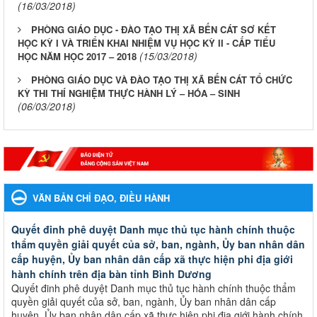
(16/03/2018)
PHÒNG GIÁO DỤC - ĐÀO TẠO THỊ XÃ BẾN CÁT SƠ KẾT
HỌC KỲ I VÀ TRIỂN KHAI NHIỆM VỤ HỌC KỲ II - CẤP TIỂU
(15/03/2018)
HỌC NĂM HỌC 2017 – 2018
PHÒNG GIÁO DỤC VÀ ĐÀO TẠO THỊ XÃ BẾN CÁT TỔ CHỨC
KỲ THI THÍ NGHIỆM THỰC HÀNH LÝ – HÓA – SINH
(06/03/2018)
VĂN BẢN CHỈ ĐẠO, ĐIỀU HÀNH
Quyết đinh phê duyệt Danh mục thủ tục hành chính thuộc
thẩm quyền giải quyết của sở, ban, ngành, Ủy ban nhân dân
cấp huyện, Ủy ban nhân dân cấp xã thực hiện phi địa giới
hành chính trên địa bàn tỉnh Bình Dương
Quyết đinh phê duyệt Danh mục thủ tục hành chính thuộc thẩm
quyền giải quyết của sở, ban, ngành, Ủy ban nhân dân cấp
huyện, Ủy ban nhân dân cấp xã thực hiện phi địa giới hành chính