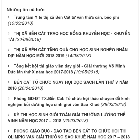
Những tin cũ hơn
Trung tâm Y tế thị xã Bến Cát tư vấn thừa cân, béo phì
(19/09/2018)
THỊ XÃ BẾN CÁT TRAO HỌC BỔNG KHUYẾN HỌC - KHUYẾN
(20/08/2018)
TÀI
THỊ XÃ BẾN CÁT TẶNG QUÀ CHO HỌC SINH NGHÈO NHÂN
(14/08/2018)
DỊP NĂM HỌC MỚI 2018-2019
Tổng kết hội thi giáo viên dạy giỏi - Giải thưởng Võ Minh
(19/05/2018)
Đức lần thứ X năm học 2017-2018
BẾN CÁT TỔ CHỨC NGÀY HỘI ĐỌC SÁCH LẦN THỨ V NĂM
(26/04/2018)
2018
Phòng GD-ĐT TX.Bến Cát: Tổ chức hội thảo chuyên đề kinh
(28/03/2018)
nghiệm bồi dưỡng học sinh giỏi văn Sao Khuê
KỲ THI HỌC SINH GIỎI TOÁN GIẢI THƯỞNG LƯƠNG THẾ
(23/03/2018)
VINH NĂM HỌC 2017 – 2018
PHÒNG GIÁO DỤC - ĐÀO TẠO BẾN CÁT TỔ CHỨC HỘI THI
OLIMPIC VĂN GIẢI THƯỞNG SAO KHUÊ NĂM HỌC 2017 – 2018