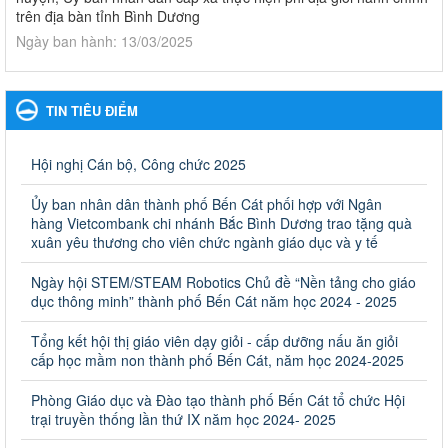
trên địa bàn tỉnh Bình Dương
Ngày ban hành: 13/03/2025
Kế hoạch Phổ biến, giáo dục pháp luật năm 2025 của ngành
Giáo dục và Đào tạo thành phố Bến Cát
TIN TIÊU ĐIỂM
Kế hoạch Phổ biến, giáo dục pháp luật năm 2025 của ngành
Giáo dục và Đào tạo thành phố Bến Cát
Ngày ban hành: 28/02/2025
Hội nghị Cán bộ, Công chức 2025
Quyết định công bố thủ tục hành chính bị bãi bỏ trong lĩnh
Ủy ban nhân dân thành phố Bến Cát phối hợp với Ngân
vực giáo dục đào tạo thuộc hệ giáo dục quốc dân và cơ sở
hàng Vietcombank chi nhánh Bắc Bình Dương trao tặng quà
giáo dục khác thuộc thẩm quyền giải quyết của Sở Giáo dục
xuân yêu thương cho viên chức ngành giáo dục và y tế
và Đào tạo, Ủy ban nhân dân cấp huyện
Ngày hội STEM/STEAM Robotics Chủ đề “Nền tảng cho giáo
Quyết định công bố thủ tục hành chính bị bãi bỏ trong lĩnh vực
dục thông minh” thành phố Bến Cát năm học 2024 - 2025
giáo dục đào tạo thuộc hệ giáo dục quốc dân và cơ sở giáo dục
khác thuộc thẩm quyền giải quyết của Sở Giáo dục và Đào tạo,
Ủy ban nhân dân cấp huyện
Tổng kết hội thị giáo viên dạy giỏi - cấp dưỡng nấu ăn giỏi
cấp học mầm non thành phố Bến Cát, năm học 2024-2025
Ngày ban hành: 30/09/2024
Phòng Giáo dục và Đào tạo thành phố Bến Cát tổ chức Hội
Hướng dẫn thực hiện nhiệm vụ giáo dục tiểu học năm học
trại truyền thống lần thứ IX năm học 2024- 2025
2024-2025
Hướng dẫn thực hiện nhiệm vụ giáo dục tiểu học năm học 2024-