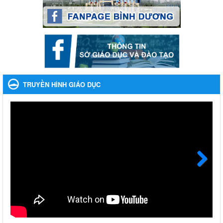
2023-2024
Ngày ban hành: 22/11/2023
Nhắc nhỡ thực hiện thanh toán không dùng tiền mặt các
khoản thu trong nhà trường năm học 2023-2024 và các năm
tiếp theo
Nhắc nhỡ thực hiện thanh toán không dùng tiền mặt các khoản
thu trong nhà trường năm học 2023-2024 và các năm tiếp theo
TRUYỀN HÌNH GIÁO DỤC
Ngày ban hành: 27/09/2023
Hưởng ứng cuộc thi Tìm hiểu Luật Phòng, chống ma túy
Hưởng ứng cuộc thi Tìm hiểu Luật Phòng, chống ma túy
Ngày ban hành: 06/09/2023
Về việc thống kê, lập danh sách đề xuất học sinh nhận học
bổng, hỗ trợ của Chương trình "Tiếp sức đến trường" năm
học 2023-2024
Next
Về việc thống kê, lập danh sách đề xuất học sinh nhận học bổng,
hỗ trợ của Chương trình "Tiếp sức đến trường" năm học 2023-
2024
Ngày ban hành: 22/08/2023